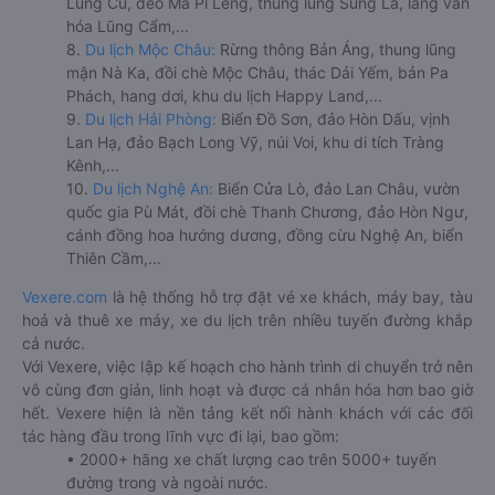
Lũng Cú, đèo Mã Pí Lèng, thung lũng Sủng Là, làng văn
hóa Lũng Cẩm,...
8.
Du lịch Mộc Châu:
Rừng thông Bản Áng, thung lũng
mận Nà Ka, đồi chè Mộc Châu, thác Dải Yếm, bản Pa
Phách, hang dơi, khu du lịch Happy Land,...
9.
Du lịch Hải Phòng:
Biển Đồ Sơn, đảo Hòn Dấu, vịnh
Lan Hạ, đảo Bạch Long Vỹ, núi Voi, khu di tích Tràng
Kênh,...
10.
Du lịch Nghệ An:
Biển Cửa Lò, đảo Lan Châu, vườn
quốc gia Pù Mát, đồi chè Thanh Chương, đảo Hòn Ngư,
cánh đồng hoa hướng dương, đồng cừu Nghệ An, biển
Thiên Cầm,...
Vexere.com
là hệ thống hỗ trợ đặt vé xe khách, máy bay, tàu
hoả và thuê xe máy, xe du lịch trên nhiều tuyến đường khắp
cả nước.
Với Vexere, việc lập kế hoạch cho hành trình di chuyển trở nên
vô cùng đơn giản, linh hoạt và được cá nhân hóa hơn bao giờ
hết. Vexere hiện là nền tảng kết nối hành khách với các đối
tác hàng đầu trong lĩnh vực đi lại, bao gồm:
• 2000+ hãng xe chất lượng cao trên 5000+ tuyến
đường trong và ngoài nước.