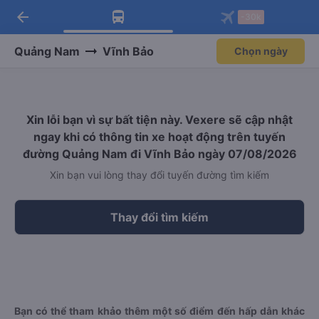
arrow_back
Tải app Vexere ngay!
Tải app Vexere
-30k
Mở app
Mở app
Nhận ưu đãi thành viên độc
-30k/ghế khi đặt vé máy bay qua
quyền
app
Quảng Nam
Vĩnh Bảo
Chọn ngày
Xin lỗi bạn vì sự bất tiện này. Vexere sẽ cập nhật
ngay khi có thông tin xe hoạt động trên tuyến
đường Quảng Nam đi Vĩnh Bảo ngày 07/08/2026
Xin bạn vui lòng thay đổi tuyến đường tìm kiếm
Thay đổi tìm kiếm
Bạn có thể tham khảo thêm một số điểm đến hấp dẫn khác