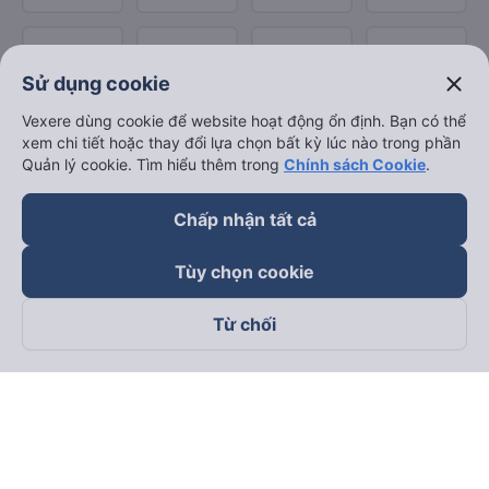
close
Sử dụng cookie
Vexere dùng cookie để website hoạt động ổn định. Bạn có thể
xem chi tiết hoặc thay đổi lựa chọn bất kỳ lúc nào trong phần
Quản lý cookie. Tìm hiểu thêm trong
Chính sách Cookie
.
Chấp nhận tất cả
Tùy chọn cookie
Từ chối
Theo dõi chúng tôi trên
Facebook
Tiktok
Youtube
Công ty TNHH Thương Mại Dịch Vụ Vexere