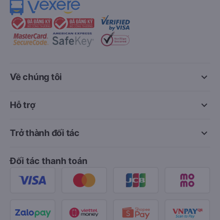
keyboard_arrow_down
Về chúng tôi
keyboard_arrow_down
Hỗ trợ
keyboard_arrow_down
Trở thành đối tác
Đối tác thanh toán