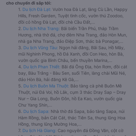
cho chuyến đi sắp tới:
1.
Du lịch Đà Lạt:
Vườn hoa Đà Lạt, làng Cù Lần, Happy
Hills, Fresh Garden, Tuyệt tình cốc, vườn thú Zoodoo,
đồi cỏ hồng Đà Lạt, đồi chè Cầu Đất,...
2.
Du lịch Nha Trang:
Bãi biển Trần Phú, tháp Trầm
Hương, nhà thờ đá, chợ đêm Nha Trang, đảo Hòn Mun,
nhà ga Nha Trang, đảo Điệp Sơn, thác bà Ponagar,...
3.
Du lịch Vũng Tàu:
Ngọn hải đăng, Bãi Sau, Hồ Mây,
mũi Nghinh Phong, hồ Đá Xanh, đồi Con Heo, hòn Bà,
vườn quốc gia Bình Châu, bến thuyền Marina,...
4.
Du lịch Phan Thiết:
Bãi đá Ông Địa, hòn Rơm, đồi cát
bay, Bàu Trắng - Bàu Sen, suối Tiên, làng chài Mũi Né,
đảo Hòn Bà, hải đăng Kê Gà,...
5.
Du lịch Buôn Ma Thuột:
Bảo tàng cà phê Buôn Mê
Thuột, núi Đá Voi, hồ Lắk, cụm 3 thác Dray Sap – Dray
Nur – Gia Long, Buôn Đôn, hồ Ea Kao, vườn quốc gia
Chư Yang Shin,...
6.
Du lịch Sapa:
Nhà thờ đá Sapa, bảo tàng Sapa, núi
Hàm Rồng, bản Cát Cát, thác Tiên Sa, thung lũng Hoa
Hồng, thung lũng Mường Hoa,...
7.
Du lịch Hà Giang:
Cao nguyên đá Đồng Văn, cột cờ