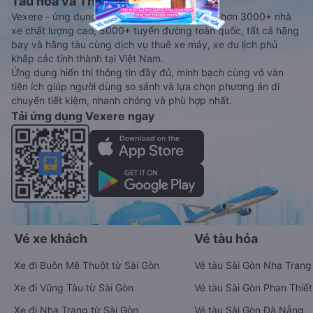
Tàu hoả và Thuê xe
Vexere - ứng dụng đặt vé đa phương tiện với hơn 3000+ nhà
xe chất lượng cao, 5000+ tuyến đường toàn quốc, tất cả hãng
bay và hãng tàu cùng dịch vụ thuê xe máy, xe du lịch phủ
khắp các tỉnh thành tại Việt Nam.
Ứng dụng hiển thị thông tin đầy đủ, minh bạch cùng vô vàn
tiện ích giúp người dùng so sánh và lựa chọn phương án di
chuyển tiết kiệm, nhanh chóng và phù hợp nhất.
Tải ứng dụng Vexere ngay
Vé xe khách
Vé tàu hỏa
Xe đi Buôn Mê Thuột từ Sài Gòn
Vé tàu Sài Gòn Nha Trang
Xe đi Vũng Tàu từ Sài Gòn
Vé tàu Sài Gòn Phan Thiết
Xe đi Nha Trang từ Sài Gòn
Vé tàu Sài Gòn Đà Nẵng