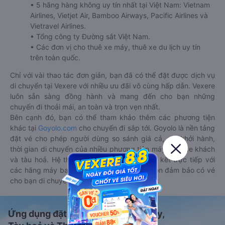
• 5 hãng hàng không uy tín nhất tại Việt Nam: Vietnam
Airlines, Vietjet Air, Bamboo Airways, Pacific Airlines và
Vietravel Airlines.
• Tổng công ty Đường sắt Việt Nam.
• Các đơn vị cho thuê xe máy, thuê xe du lịch uy tín
trên toàn quốc.
Chỉ với vài thao tác đơn giản, bạn đã có thể đặt được dịch vụ
di chuyển tại Vexere với nhiều ưu đãi vô cùng hấp dẫn. Vexere
luôn sẵn sàng đồng hành và mang đến cho bạn những
chuyến đi thoải mái, an toàn và trọn vẹn nhất.
Bên cạnh đó, bạn có thể tham khảo thêm các phương tiện
khác tại
Goyolo.com
cho chuyến đi sắp tới. Goyolo là nền tảng
đặt vé cho phép người dùng so sánh giá cả, giờ khởi hành,
thời gian di chuyển của nhiều phương tiện máy bay, xe khách
và tàu hoả. Hệ thống của Goyolo được liên kết trực tiếp với
các hãng máy bay, xe khách và tàu hoả, luôn đảm bảo có vé
cho bạn di chuyển.
Ứng dụng đặt vé Xe khách, Máy bay,