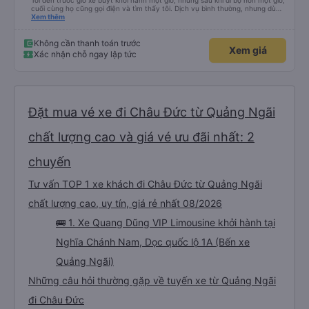
Tôi đến trước giờ xe buýt khởi hành một giờ, nhưng sau khi đi bộ hơn một giờ,
cuối cùng họ cũng gọi điện và tìm thấy tôi. Dịch vụ bình thường, nhưng dù
sao thì tôi ngủ ngon hơn ở khách sạn vì tôi rất thoải mái. Sẽ tuyệt hơn nếu
Xem thêm
tiếng còi xe bớt to hơn. Nhưng tôi thích nó nên tôi cho điểm tối đa. Cảm ơn
bạn rất nhiều.
Không cần thanh toán trước
Xem giá
Xác nhận chỗ ngay lập tức
Đặt mua vé xe đi Châu Đức từ Quảng Ngãi
chất lượng cao và giá vé ưu đãi nhất: 2
chuyến
Tư vấn TOP 1 xe khách đi Châu Đức từ Quảng Ngãi
chất lượng cao, uy tín, giá rẻ nhất 08/2026
🚌 1. Xe Quang Dũng VIP Limousine khởi hành tại
Nghĩa Chánh Nam, Dọc quốc lộ 1A (Bến xe
Quảng Ngãi)
Những câu hỏi thường gặp về tuyến xe từ Quảng Ngãi
đi Châu Đức