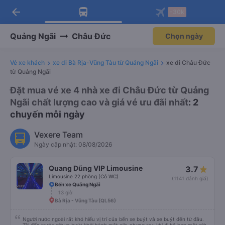
arrow_back
Tải app Vexere ngay!
Tải app Vexere
-30k
Mở app
Mở app
Nhận ưu đãi thành viên độc
-30k/ghế khi đặt vé máy bay qua
quyền
app
Quảng Ngãi
Châu Đức
Chọn ngày
Vé xe khách
xe đi Bà Rịa-Vũng Tàu từ Quảng Ngãi
xe đi Châu Đức
từ Quảng Ngãi
Đặt mua vé xe 4 nhà xe đi Châu Đức từ Quảng
Ngãi chất lượng cao và giá vé ưu đãi nhất
: 2
chuyến mỗi ngày
Vexere Team
Ngày cập nhật: 08/08/2026
Quang Dũng VIP Limousine
3.7
Limousine 22 phòng (Có WC)
(1141 đánh giá)
Bến xe Quảng Ngãi
13 giờ
Bà Rịa - Vũng Tàu (QL56)
Người nước ngoài rất khó hiểu vị trí của bến xe buýt và xe buýt đến từ đâu.