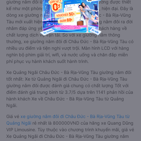
giường nằm đôi là loại xe đặc biệt. Với mỗi giường được thiết
kế như một phòng ngủ khách sạn sang trọng, hiện đại. Đây là
dòng xe giường nằm cho cặp đôi đi Châu Đức - Bà Rịa-Vũng
Tàu mới xuất hiện tại Việt Nam. Loại xe giường nằm đôi ra đời
nhằm đáp ứng yêu cầu ngày càng cao của khách hàng về
chất lượng dịch vụ vận tải. So với xe giường nằm thông
thường, xe giường nằm đôi đi Châu Đức - Bà Rịa-Vũng Tàu có
nhiều ưu điểm và tiện nghi vượt trội. Màn hình LCD với hàng
nghìn bộ phim giải trí, wifi, và nước uống và chăn đắp miễn
phí phục vụ hành khách suốt hành trình.
Xe Quảng Ngãi Châu Đức - Bà Rịa-Vũng Tàu giường nằm đôi
tốt nhất: Xe từ Quảng Ngãi đi Châu Đức - Bà Rịa-Vũng Tàu
giường nằm đôi được đánh giá chung có chất lượng Tốt với
điểm đánh giá trung bình từ 3.7/5 dựa trên 1141 phản hồi của
hành khách Xe về Châu Đức - Bà Rịa-Vũng Tàu từ Quảng
Ngãi.
Giá vé
xe giường nằm đôi đi Châu Đức - Bà Rịa-Vũng Tàu từ
Quảng Ngãi
rẻ nhất là 800000VND của hãng xe Quang Dũng
VIP Limousine. Tùy thuộc vào chương trình khuyến mãi, giá vé
Xe Quảng Ngãi đi Châu Đức - Bà Rịa-Vũng Tàu giường nằm