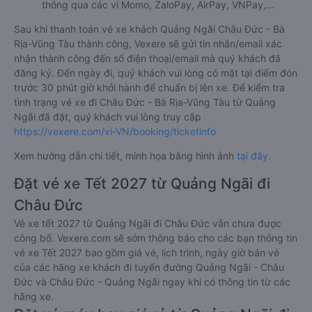
thông qua các ví Momo, ZaloPay, AirPay, VNPay,…
Sau khi thanh toán vé xe khách Quảng Ngãi Châu Đức - Bà
Rịa-Vũng Tàu thành công, Vexere sẽ gửi tin nhắn/email xác
nhận thành công đến số điện thoại/email mà quý khách đã
đăng ký. Đến ngày đi, quý khách vui lòng có mặt tại điểm đón
trước 30 phút giờ khởi hành để chuẩn bị lên xe. Để kiểm tra
tình trạng vé xe đi Châu Đức - Bà Rịa-Vũng Tàu từ Quảng
Ngãi đã đặt, quý khách vui lòng truy cập
https://vexere.com/vi-VN/booking/ticketinfo
Xem hướng dẫn chi tiết, minh họa bằng hình ảnh
tại đây.
Đặt vé xe Tết 2027 từ Quảng Ngãi đi
Châu Đức
Vé xe tết 2027 từ Quảng Ngãi đi Châu Đức vẫn chưa được
công bố. Vexere.com sẽ sớm thông báo cho các bạn thông tin
vé xe Tết 2027 bao gồm giá vé, lịch trình, ngày giờ bán vé
của các hãng xe khách đi tuyến đường Quảng Ngãi - Châu
Đức và Châu Đức - Quảng Ngãi ngay khi có thông tin từ các
hãng xe.