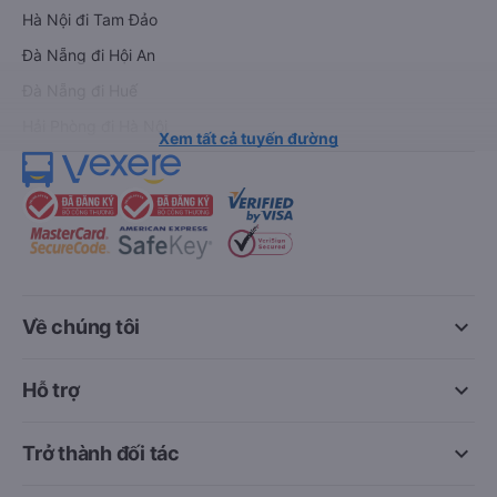
Hà Nội đi Tam Đảo
Đà Nẵng đi Hội An
Đà Nẵng đi Huế
Hải Phòng đi Hà Nội
Xem tất cả tuyến đường
keyboard_arrow_down
Về chúng tôi
keyboard_arrow_down
Hỗ trợ
keyboard_arrow_down
Trở thành đối tác