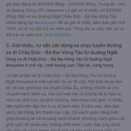
giá dao động từ 800000 đồng - 850000 đồng. Trong đó, nhà
xe Quang Dũng VIP Limousine có giá vé rẻ nhất, chỉ 800000
đồng. Đặt vé xe Quảng Ngãi Châu Đức - Bà Rịa-Vũng Tàu
chính hãng tại
Vexere.com
để có giá rẻ nhất, đảm bảo giữ chỗ
100% và hỗ trợ đổi trả vé miễn phí. Tổng đài tư vấn, đặt vé và
đổi trả vé miễn phí:
1900 888684
.
3. Giới thiệu, tư vấn các dòng xe chạy tuyến đường
xe đi Châu Đức - Bà Rịa-Vũng Tàu từ Quảng Ngãi:
Dòng xe đi Châu Đức - Bà Rịa-Vũng Tàu từ Quảng Ngãi
limousine 9 chỗ vip, chất lượng cao: Tiện lợi, sang trọng
Là sản phẩm xe đi Châu Đức - Bà Rịa-Vũng Tàu từ Quảng
Ngãi limousine 9 chỗ cải tiến từ xe 16 chỗ. Nội thất được làm
lại với các ghế bọc da chuẩn Châu Âu, không chỉ êm ái cho
chuyến hành trình xa, mà còn mát mẻ và không hề bị hầm bí
như các ghế bọc da bình thường. Kèm theo các ghế có nhiều
tiện nghi hiện đại như ti-vi, tủ lạnh mini, ổ cắm usb, đèn đọc
sách, hệ thống âm thanh cao cấp. Có vách ngăn riêng biệt
giữa khoang lái và khoang hành khách. Khoảng cách giữa các
ghế ngồi rất thoải mái, không nhồi nhét. Luôn đáp ứng được
nhu cầu về sang trọng, thoải mái và tiện nghi trong việc di