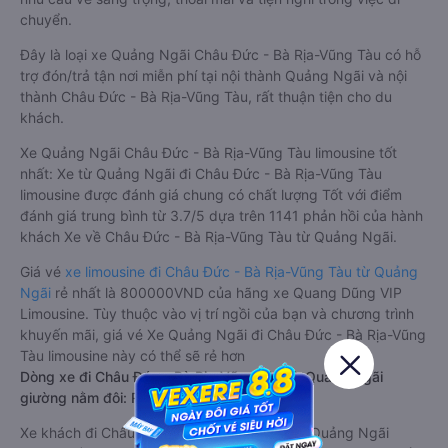
chuyển.
Đây là loại xe Quảng Ngãi Châu Đức - Bà Rịa-Vũng Tàu có hỗ
trợ đón/trả tận nơi miễn phí tại nội thành Quảng Ngãi và nội
thành Châu Đức - Bà Rịa-Vũng Tàu, rất thuận tiện cho du
khách.
Xe Quảng Ngãi Châu Đức - Bà Rịa-Vũng Tàu limousine tốt
nhất: Xe từ Quảng Ngãi đi Châu Đức - Bà Rịa-Vũng Tàu
limousine được đánh giá chung có chất lượng Tốt với điểm
đánh giá trung bình từ 3.7/5 dựa trên 1141 phản hồi của hành
khách Xe về Châu Đức - Bà Rịa-Vũng Tàu từ Quảng Ngãi.
Giá vé
xe limousine đi Châu Đức - Bà Rịa-Vũng Tàu từ Quảng
Ngãi
rẻ nhất là 800000VND của hãng xe Quang Dũng VIP
Limousine. Tùy thuộc vào vị trí ngồi của bạn và chương trình
khuyến mãi, giá vé Xe Quảng Ngãi đi Châu Đức - Bà Rịa-Vũng
Tàu limousine này có thể sẽ rẻ hơn
Dòng xe đi Châu Đức - Bà Rịa-Vũng Tàu từ Quảng Ngãi
giường nằm đôi: Riêng tư, đầy đủ tiện nghi
Xe khách đi Châu Đức - Bà Rịa-Vũng Tàu từ Quảng Ngãi