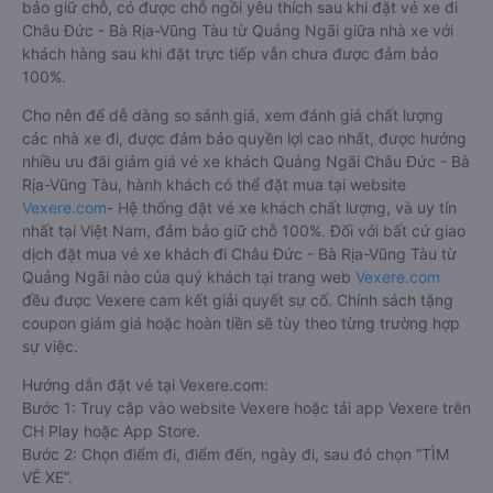
bảo giữ chỗ, có được chỗ ngồi yêu thích sau khi đặt vé xe đi
Châu Đức - Bà Rịa-Vũng Tàu từ Quảng Ngãi giữa nhà xe với
khách hàng sau khi đặt trực tiếp vẫn chưa được đảm bảo
100%.
Cho nên để dễ dàng so sánh giá, xem đánh giá chất lượng
các nhà xe đi, được đảm bảo quyền lợi cao nhất, được hưởng
nhiều ưu đãi giảm giá vé xe khách Quảng Ngãi Châu Đức - Bà
Rịa-Vũng Tàu, hành khách có thể đặt mua tại website
Vexere.com
- Hệ thống đặt vé xe khách chất lượng, và uy tín
nhất tại Việt Nam, đảm bảo giữ chỗ 100%. Đối với bất cứ giao
dịch đặt mua vé xe khách đi Châu Đức - Bà Rịa-Vũng Tàu từ
Quảng Ngãi nào của quý khách tại trang web
Vexere.com
đều được Vexere cam kết giải quyết sự cố. Chính sách tặng
coupon giảm giá hoặc hoàn tiền sẽ tùy theo từng trường hợp
sự việc.
Hướng dẫn đặt vé tại Vexere.com:
Bước 1: Truy cập vào website Vexere hoặc tải app Vexere trên
CH Play hoặc App Store.
Bước 2: Chọn điểm đi, điểm đến, ngày đi, sau đó chọn “TÌM
VÉ XE”.