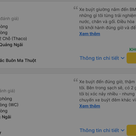
Xe buýt giường nằm đến BMT 
những gì tôi từng trải nghiệ
đánh giá)
nước, chăn và gối. Điều hòa
hòng
tôi khởi hành đúng giờ và đ
hòng
xế rất tuyệt so với những t
Xem thêm
2 Chỗ (Thaco)
nhiều tiếng còi xe, không có
Quảng Ngãi
cảm giác lái xe an toàn nên r
KH
qua Vexere và có vị trí xe bu
keyboard_arrow_down
Thông tin chi tiết
phải tìm kiếm xung quanh bế
Bắc Buôn Ma Thuột
đề của bến xe Đà Lạt (không
bảng thông tin), chứ không 
Xe buýt đến đúng giờ, thậm
tôi. Bên trong sạch sẽ, có 2
ánh giá)
tôi bị xóc nảy nhiều - nhưng
 phòng
chuyến xe buýt đêm khác vì đ
hòng (WC)
chung, tôi hài lòng.
Xem thêm
hòng
 Ngãi
keyboard_arrow_down
Thông tin chi tiết
r