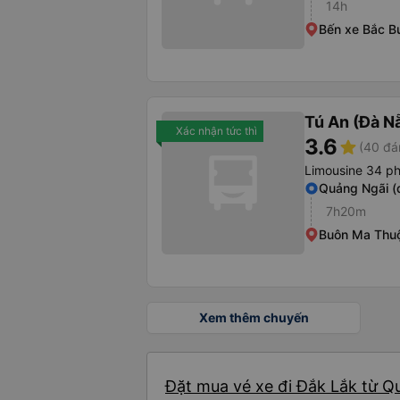
14h
Bến xe Bắc B
Tú An (Đà N
Xác nhận tức thì
3.6
star
(40 đá
Limousine 34 p
Quảng Ngãi (
7h20m
Buôn Ma Thuộ
Xem thêm chuyến
Đặt mua vé xe đi Đắk Lắk từ Q