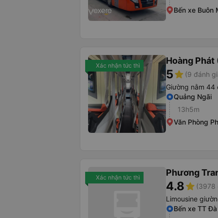
Bến xe Buôn 
Hoàng Phát 
Xác nhận tức thì
5
star
(9 đánh gi
Giường nằm 44 
Quảng Ngãi
13h5m
Văn Phòng P
Phương Tra
Xác nhận tức thì
4.8
star
(3978 
Limousine giườ
Bến xe TT Đà