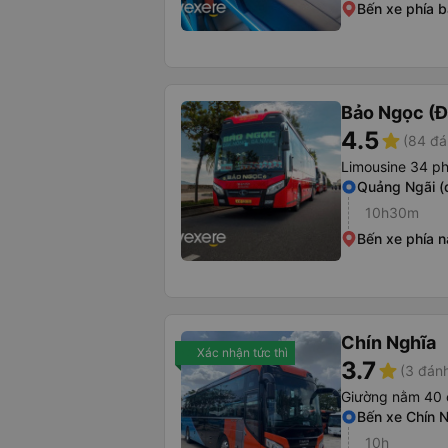
Bến xe phía 
Bảo Ngọc (Đ
4.5
star
(84 đá
Limousine 34 p
Quảng Ngãi (
10h30m
Bến xe phía 
Chín Nghĩa
Xác nhận tức thì
3.7
star
(3 đánh
Giường nằm 40 
Bến xe Chín 
10h