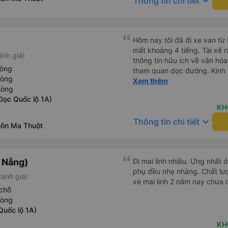
keyboard_arrow_down
Thông tin chi tiết
Hôm nay tôi đã đi xe van t
mất khoảng 4 tiếng. Tài xế r
ánh giá)
thông tin hữu ích về văn h
hòng
tham quan dọc đường. Kinh 
hòng
khác nhau trên khắp Việt N
Xem thêm
hòng
đáng sợ vì các tài xế thườn
Dọc Quốc lộ 1A)
những đoạn đường tắc nghẽn.
KH
toàn nhất mà chúng tôi từng
keyboard_arrow_down
Thông tin chi tiết
sử dụng dịch vụ vận chuyển
uôn Ma Thuột
à Nẵng)
Đi mai linh nhiều. Ưng nhất ở
phụ đều nhẹ nhàng. Chất lượ
đánh giá)
xe mai linh 2 năm nay chưa 
chỗ
hòng
Quốc lộ 1A)
KH