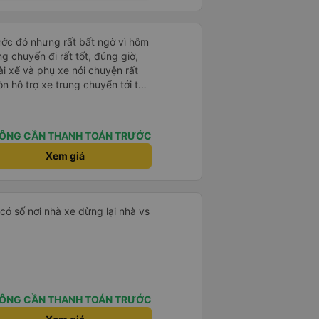
rước đó nhưng rất bất ngờ vì hôm
ng chuyến đi rất tốt, đúng giờ,
tài xế và phụ xe nói chuyện rất
òn hỗ trợ xe trung chuyển tới tận
g nhà xe duy trì được chất lượng
ÔNG CẦN THANH TOÁN TRƯỚC
Xem giá
,có số nơi nhà xe dừng lại nhà vs
ÔNG CẦN THANH TOÁN TRƯỚC