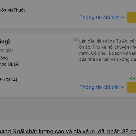
would definitely ride with them again! --------
lượng tốt và tài xế lái xe rấ
uôn MaThuột
hơn, tôi góp ý nhà xe nên có
keyboard_arrow_down
Thông tin chi tiết
lặng (tắt âm thanh điện tho
phiền hành khách khác ngủ.
mật khẩu Wi-Fi trong xe để
Tôi vẫn sẽ tiếp tục ủng hộ nh
ẵng)
Lần đầu tiên đi xe Tú An, cảm
ồn ào. Phụ xe nói chuyện nh
nh giá)
mình. Có điều là xách vỡ vali
hòng
của nhà xe nên vẫn xứng đ
dọc QL1A)
KH
t (QL14)
keyboard_arrow_down
Thông tin chi tiết
uảng Ngãi chất lượng cao và giá vé ưu đãi nhất: 88 c