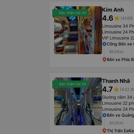
Kim Anh
Xác nhận tức thì
4.6
star
(4068 
Limousine 34 P
Limousine 24 P
VIP Limousine 2
Cổng Bến xe 
8h35m
Bến xe Phía 
Thanh Nhã
Xác nhận tức thì
4.7
star
(432 đ
Giường nằm 34
Limousine 22 p
Limousine 24 P
Bến xe Quảng
6h35m
Thị Trấn EaKa