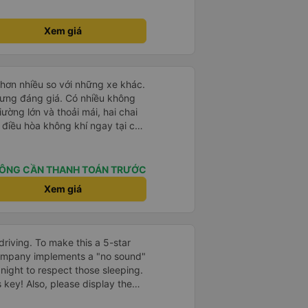
Xem giá
hơn nhiều so với những xe khác.
hưng đáng giá. Có nhiều không
ường lớn và thoải mái, hai chai
 điều hòa không khí ngay tại chỗ
hân viên thân thiện và tài xế lái
sạc điện thoại và Wi-Fi (mặc dù
ũng ổn định).
ÔNG CẦN THANH TOÁN TRƯỚC
Xem giá
driving. To make this a 5-star
company implements a "no sound"
 night to respect those sleeping.
is key! Also, please display the
e the cabin for convenience. I