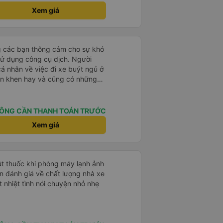
Xem giá
g các bạn thông cảm cho sự khó
sử dụng công cụ dịch. Người
á nhân về việc đi xe buýt ngủ ở
ận khen hay và cũng có những
 đã rất lo lắng. Đó là một sự lo
 thoải mái. Bên trong xe buýt
ện. Gối và chăn nệm cũng sạch và
ÔNG CẦN THANH TOÁN TRƯỚC
 한국분
Xem giá
다낭에서 꾸이년가는 버스를 탔습니
퀄리티가 다른지는 모르겠는데, 제가
 자리 넓찍하고 베개 이불 깨끗합니
서는 익숙해져야 하는 문화일거같구
hút thuốc khi phòng máy lạnh ảnh
 안에서 담배 안피시구요. 다른 승
게소에 들렀다 갈때
 nhiệt tình nói chuyện nhỏ nhẹ
 출발하시네요. 다만 키173 기준
 전 새우자세가 편해서 불만은 없었