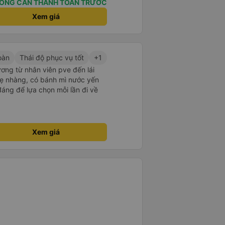
ÔNG CẦN THANH TOÁN TRƯỚC
Xem giá
oàn
Thái độ phục vụ tốt
+1
ương từ nhân viên pve đến lái
nhẹ nhàng, có bánh mì nước yến
áng để lựa chọn mỗi lần đi về
Xem giá