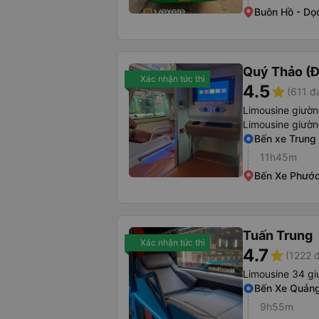
Buôn Hồ - Dọ
Quý Thảo (Đ
Xác nhận tức thì
4.5
star
(611 đ
Limousine giườ
Limousine giườ
Bến xe Trung
11h45m
Bến Xe Phướ
Tuấn Trung
Xác nhận tức thì
4.7
star
(1222 
Limousine 34 g
Bến Xe Quảng
9h55m