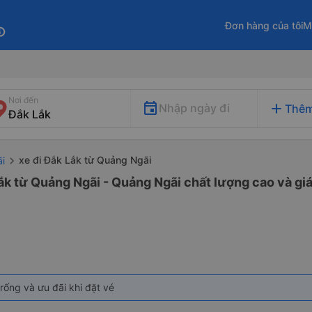
Đơn hàng của tôi
M
fo
Nơi đến
add
Nhập ngày đi
Thêm
xe đi Đắk Lắk từ Quảng Ngãi
i
ắk từ Quảng Ngãi - Quảng Ngãi chất lượng cao và giá
rống và ưu đãi khi đặt vé