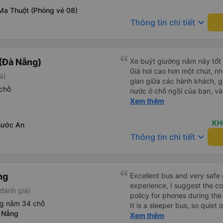
Ma Thuột (Phòng vé 08)
keyboard_arrow_down
Thông tin chi tiết
(Đà Nẵng)
Xe buýt giường nằm này tốt 
Giá hơi cao hơn một chút, n
á)
gian giữa các hành khách, gi
chỗ
nước ở chỗ ngồi của bạn, và
ngồi mà bạn có thể bật tắt. N
Xem thêm
xe êm ái. Có ổ cắm điện để 
kết nối không phải lúc nào c
KH
hước An
keyboard_arrow_down
Thông tin chi tiết
ng
Excellent bus and very safe 
experience, I suggest the 
đánh giá)
policy for phones during the
ng nằm 34 chỗ
It is a sleeper bus, so quiet 
 Nẵng
Wi-Fi password clearly insid
Xem thêm