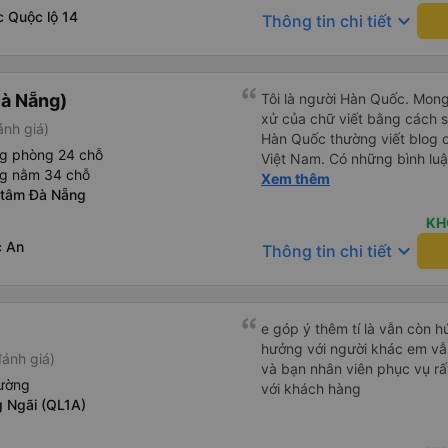
c Quộc lộ 14
keyboard_arrow_down
Thông tin chi tiết
à Nẵng)
Tôi là người Hàn Quốc. Mon
xử của chữ viết bằng cách 
ánh giá)
Hàn Quốc thường viết blog c
ng phòng 24 chỗ
Việt Nam. Có những bình lu
ng nằm 34 chỗ
bình luận khen vất vả nên tôi
Xem thêm
 tâm Đà Nẵng
lắng vô ích. Rất thoải mái và
sạch sẽ, tài xế rất thân thi
KH
thơm nữa. Mình đề cử bài này. 제 리뷰를 보시게 되는
c An
keyboard_arrow_down
Thông tin chi tiết
들께 정보를 드리자면 저는 
다. 같은 회사라도 버스마다 
탄 버스는 쾌적하고 좋았어요.
다. 뭐 경적소리야 베트남에
e góp ý thêm tí là vẫn còn 
요. 기사님 친절하시구요, 버스
hưởng với người khác em vẫn đánh giá về chất lượng nhà xe
đánh giá)
객들도 버스안에서 담배피는 사람 없어요 휴
và bạn nhân viên phục vụ rất
도 저 있는지 없는지 체크해보고
iường
với khách hàng
다리를 쭉 펴지는 못해요. 뭐
 Ngãi (QL1A)
습니다 : )