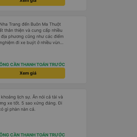
Xem giá
ừ Nha Trang đến Buôn Ma Thuột
ất thân thiện và cung cấp nhiều
óa địa phương cũng như các điểm
nghiệm đi xe buýt ở nhiều vùng
am trước đây của chúng tôi khá
g làm mọi cách để vượt qua
 Tài xế này là người lái xe an
ÔNG CẦN THANH TOÁN TRƯỚC
 gặp. Chúng tôi rất khuyến khích
 của Thai Son.
Xem giá
 khoảng lịch sự. Ăn nói cả tài và
ng xe tốt. 5 sao xứng đáng. Đi
có gì phàn nàn cả.
ÔNG CẦN THANH TOÁN TRƯỚC