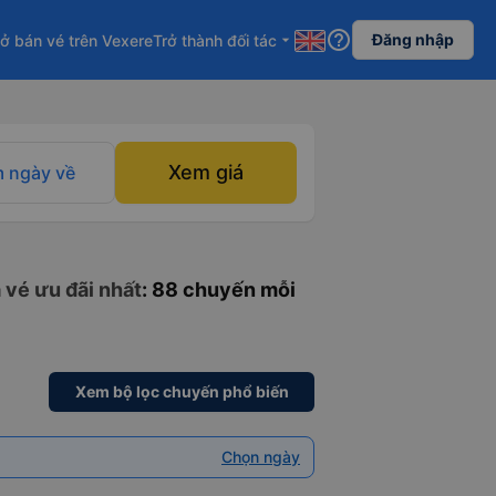
help_outline
Đăng nhập
ở bán vé trên Vexere
Trở thành đối tác
arrow_drop_down
Xem giá
 ngày về
 vé ưu đãi nhất
: 88 chuyến mỗi
Xem bộ lọc chuyến phổ biến
Chọn ngày