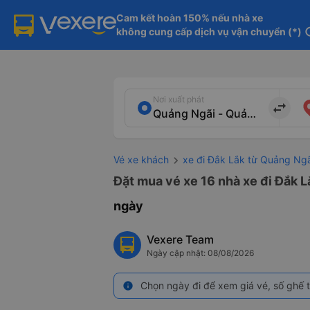
Cam kết hoàn 150% nếu nhà xe

không cung cấp dịch vụ vận chuyển (*)
in
Nơi xuất phát
import_export
Vé xe khách
xe đi Đắk Lắk từ Quảng Ngã
Đặt mua vé xe 16 nhà xe đi Đắk L
ngày
Vexere Team
Ngày cập nhật: 08/08/2026
Chọn ngày đi để xem giá vé, số ghế t
info