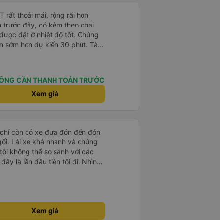
rất thoải mái, rộng rãi hơn
m trước đây, có kèm theo chai
 được đặt ở nhiệt độ tốt. Chúng
ến sớm hơn dự kiến 30 phút. Tài
ài xế khác ở Việt Nam! Không quá
 nhạc lớn hoặc tiếng ồn khác và
ất dễ ngủ. Tôi rất vui vì đã đặt
ÔNG CẦN THANH TOÁN TRƯỚC
ýt trên GPS và biển số xe vì tôi
n xe để tìm thấy nó, đây là vấn
Xem giá
 phải tất cả các xe buýt đều có
phải của công ty.
 chí còn có xe đưa đón đến đón
 gối. Lái xe khá nhanh và chúng
 tôi không thể so sánh với các
ây là lần đầu tiên tôi đi. Nhìn
Xem giá