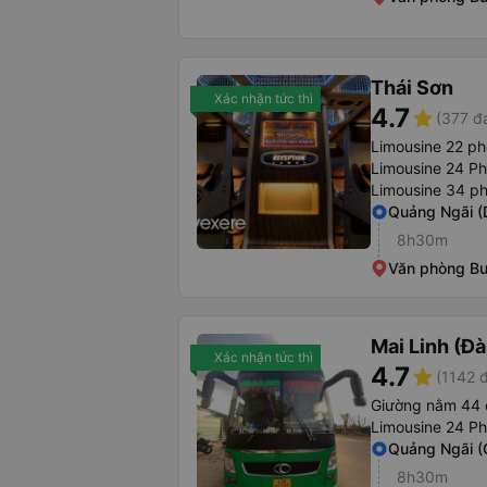
Thái Sơn
Xác nhận tức thì
4.7
star
(377 đ
Limousine 22 p
Limousine 24 P
Limousine 34 p
Quảng Ngãi (
8h30m
Văn phòng B
Mai Linh (Đ
Xác nhận tức thì
4.7
star
(1142 
Giường nằm 44 
Limousine 24 P
Quảng Ngãi (
8h30m