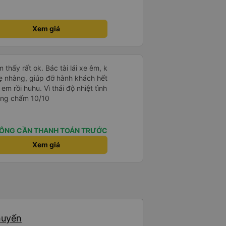
------ ​ Xe chất
t an toàn. Để dịch vụ hoàn hảo
 quy định rõ ràng về việc giữ im
Xem giá
ại) vào ban đêm để tránh làm
 Ngoài ra, nhà xe nên dán sẵn
 hành khách dễ dàng sử dụng.
à xe trong tương lai!
 thấy rất ok. Bác tài lái xe êm, k
ẹ nhàng, giúp đỡ hành khách hết
 em rồi huhu. Vì thái độ nhiệt tình
áng chấm 10/10
ÔNG CẦN THANH TOÁN TRƯỚC
Xem giá
huyến