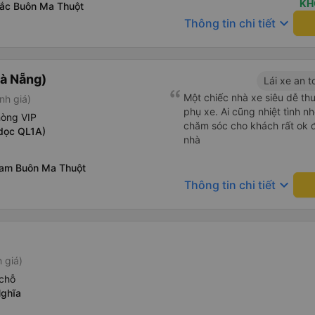
KH
bắc Buôn Ma Thuột
keyboard_arrow_down
Thông tin chi tiết
à Nẵng)
Lái xe an t
Một chiếc nhà xe siêu dễ th
nh giá)
phụ xe. Ai cũng nhiệt tình 
hòng VIP
chăm sóc cho khách rất ok đ
dọc QL1A)
nhà
nam Buôn Ma Thuột
keyboard_arrow_down
Thông tin chi tiết
 giá)
chỗ
Nghĩa