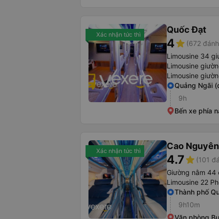
Quốc Đạt
Xác nhận tức thì
4
star
(672 đánh
Limousine 34 gi
Limousine giườ
Limousine giườ
Quảng Ngãi (
9h
Bến xe phía 
Cao Nguyên
Xác nhận tức thì
4.7
star
(101 đá
Giường nằm 44 
Limousine 22 Ph
Thành phố Q
9h10m
Văn phòng B