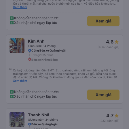
một chút, nhưng đáng giá. Có nhiều không gian giữa các hành khách, giường
lớn và thoải mái, hai chai nước ở chỗ ngồi của bạn, và điều hòa không khí
ngay tại chỗ ngồi mà bạn có thể bật tắt. Nhân viên thân thiện và tài xế lái xe
Xem thêm
êm ái. Có ổ cắm điện để sạc điện thoại và Wi-Fi (mặc dù kết nối không phải
lúc nào cũng ổn định).
Không cần thanh toán trước
Xem giá
Xác nhận chỗ ngay lập tức
Kim Anh
4.6
Limousine 34 Phòng
(4067 đánh giá)
Cổng Bến xe Quảng Ngãi
10 giờ 35 phút
Bến xe Krông Bông
Xe buýt giường nằm đến BMT rất thoải mái, rộng rãi hơn những gì tôi từng
trải nghiệm trước đây, có kèm theo chai nước, chăn và gối. Điều hòa được
đặt ở nhiệt độ tốt. Chúng tôi khởi hành đúng giờ và đến sớm hơn dự kiến 30
phút. Tài xế rất tuyệt so với những tài xế khác ở Việt Nam! Không quá nhiều
Xem thêm
tiếng còi xe, không có nhạc lớn hoặc tiếng ồn khác và cảm giác lái xe an
toàn nên rất dễ ngủ. Tôi rất vui vì đã đặt qua Vexere và có vị trí xe buýt trên
GPS và biển số xe vì tôi phải tìm kiếm xung quanh bến xe để tìm thấy nó, đây
Không cần thanh toán trước
Xem giá
là vấn đề của bến xe Đà Lạt (không phải tất cả các xe buýt đều có bảng
Xác nhận chỗ ngay lập tức
thông tin), chứ không phải của công ty.
Thanh Nhã
4.7
Giường nằm 34 phòng
(432 đánh giá)
Bến xe Quảng Ngãi
7 giờ 55 phút