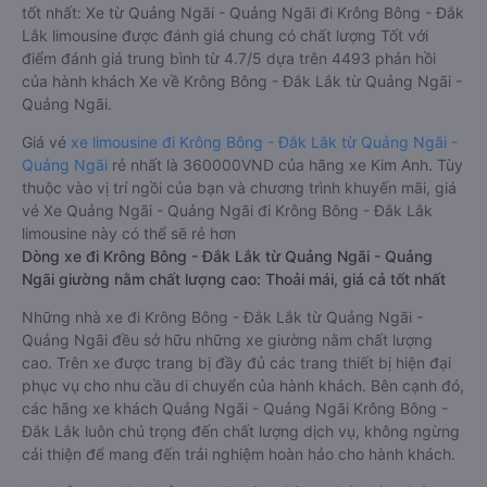
tốt nhất: Xe từ Quảng Ngãi - Quảng Ngãi đi Krông Bông - Đắk
Lắk limousine được đánh giá chung có chất lượng Tốt với
điểm đánh giá trung bình từ 4.7/5 dựa trên 4493 phản hồi
của hành khách Xe về Krông Bông - Đắk Lắk từ Quảng Ngãi -
Quảng Ngãi.
Giá vé
xe limousine đi Krông Bông - Đắk Lắk từ Quảng Ngãi -
Quảng Ngãi
rẻ nhất là 360000VND của hãng xe Kim Anh. Tùy
thuộc vào vị trí ngồi của bạn và chương trình khuyến mãi, giá
vé Xe Quảng Ngãi - Quảng Ngãi đi Krông Bông - Đắk Lắk
limousine này có thể sẽ rẻ hơn
Dòng xe đi Krông Bông - Đắk Lắk từ Quảng Ngãi - Quảng
Ngãi giường nằm chất lượng cao: Thoải mái, giá cả tốt nhất
Những nhà xe đi Krông Bông - Đắk Lắk từ Quảng Ngãi -
Quảng Ngãi đều sở hữu những xe giường nằm chất lượng
cao. Trên xe được trang bị đầy đủ các trang thiết bị hiện đại
phục vụ cho nhu cầu di chuyển của hành khách. Bên cạnh đó,
các hãng xe khách Quảng Ngãi - Quảng Ngãi Krông Bông -
Đắk Lắk luôn chú trọng đến chất lượng dịch vụ, không ngừng
cải thiện để mang đến trải nghiệm hoàn hảo cho hành khách.