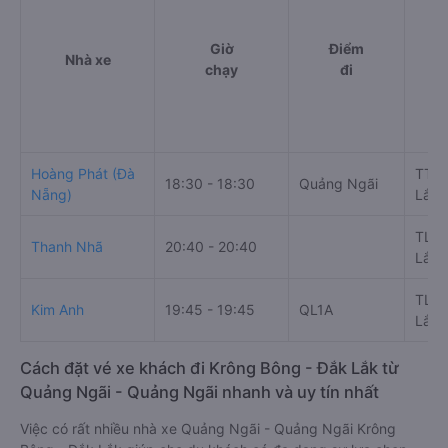
Giờ
Điểm
Nhà xe
chạy
đi
Hoàng Phát (Đà
TT. 
18:30 - 18:30
Quảng Ngãi
Nẵng)
Lắk,
TL12
Thanh Nhã
20:40 - 20:40
Lắk,
TL12
Kim Anh
19:45 - 19:45
QL1A
Lắk,
Cách đặt vé xe khách đi Krông Bông - Đắk Lắk từ
Quảng Ngãi - Quảng Ngãi nhanh và uy tín nhất
Việc có rất nhiều nhà xe Quảng Ngãi - Quảng Ngãi Krông