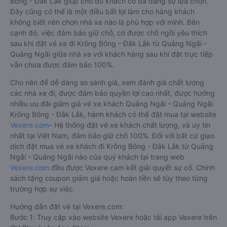
Bông - Đắk Lắk giúp cho du khách có đa dạng sự lựa chọn.
Đây cũng có thể là một điều bất lợi làm cho hàng khách
không biết nên chọn nhà xe nào là phù hợp với mình. Bên
cạnh đó, việc đảm bảo giữ chỗ, có được chỗ ngồi yêu thích
sau khi đặt vé xe đi Krông Bông - Đắk Lắk từ Quảng Ngãi -
Quảng Ngãi giữa nhà xe với khách hàng sau khi đặt trực tiếp
vẫn chưa được đảm bảo 100%.
Cho nên để dễ dàng so sánh giá, xem đánh giá chất lượng
các nhà xe đi, được đảm bảo quyền lợi cao nhất, được hưởng
nhiều ưu đãi giảm giá vé xe khách Quảng Ngãi - Quảng Ngãi
Krông Bông - Đắk Lắk, hành khách có thể đặt mua tại website
Vexere.com
- Hệ thống đặt vé xe khách chất lượng, và uy tín
nhất tại Việt Nam, đảm bảo giữ chỗ 100%. Đối với bất cứ giao
dịch đặt mua vé xe khách đi Krông Bông - Đắk Lắk từ Quảng
Ngãi - Quảng Ngãi nào của quý khách tại trang web
Vexere.com
đều được Vexere cam kết giải quyết sự cố. Chính
sách tặng coupon giảm giá hoặc hoàn tiền sẽ tùy theo từng
trường hợp sự việc.
Hướng dẫn đặt vé tại Vexere.com:
Bước 1: Truy cập vào website Vexere hoặc tải app Vexere trên