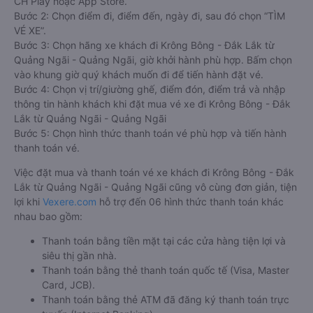
CH Play hoặc App Store.
Bước 2: Chọn điểm đi, điểm đến, ngày đi, sau đó chọn “TÌM
VÉ XE”.
Bước 3: Chọn hãng xe khách đi Krông Bông - Đắk Lắk từ
Quảng Ngãi - Quảng Ngãi, giờ khởi hành phù hợp. Bấm chọn
vào khung giờ quý khách muốn đi để tiến hành đặt vé.
Bước 4: Chọn vị trí/giường ghế, điểm đón, điểm trả và nhập
thông tin hành khách khi đặt mua vé xe đi Krông Bông - Đắk
Lắk từ Quảng Ngãi - Quảng Ngãi
Bước 5: Chọn hình thức thanh toán vé phù hợp và tiến hành
thanh toán vé.
Việc đặt mua và thanh toán vé xe khách đi Krông Bông - Đắk
Lắk từ Quảng Ngãi - Quảng Ngãi cũng vô cùng đơn giản, tiện
lợi khi
Vexere.com
hỗ trợ đến 06 hình thức thanh toán khác
nhau bao gồm:
Thanh toán bằng tiền mặt tại các cửa hàng tiện lợi và
siêu thị gần nhà.
Thanh toán bằng thẻ thanh toán quốc tế (Visa, Master
Card, JCB).
Thanh toán bằng thẻ ATM đã đăng ký thanh toán trực