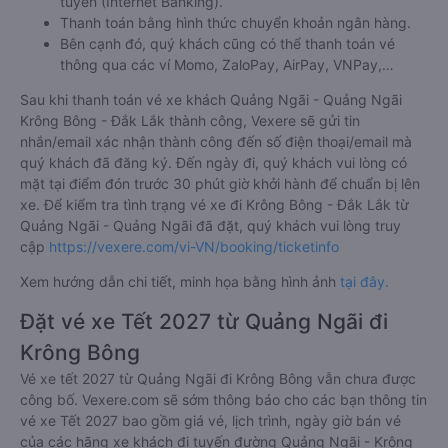
tuyến (Internet Banking).
Thanh toán bằng hình thức chuyển khoản ngân hàng.
Bên cạnh đó, quý khách cũng có thể thanh toán vé
thông qua các ví Momo, ZaloPay, AirPay, VNPay,…
Sau khi thanh toán vé xe khách Quảng Ngãi - Quảng Ngãi
Krông Bông - Đắk Lắk thành công, Vexere sẽ gửi tin
nhắn/email xác nhận thành công đến số điện thoại/email mà
quý khách đã đăng ký. Đến ngày đi, quý khách vui lòng có
mặt tại điểm đón trước 30 phút giờ khởi hành để chuẩn bị lên
xe. Để kiểm tra tình trạng vé xe đi Krông Bông - Đắk Lắk từ
Quảng Ngãi - Quảng Ngãi đã đặt, quý khách vui lòng truy
cập
https://vexere.com/vi-VN/booking/ticketinfo
Xem hướng dẫn chi tiết, minh họa bằng hình ảnh
tại đây.
Đặt vé xe Tết 2027 từ Quảng Ngãi đi
Krông Bông
Vé xe tết 2027 từ Quảng Ngãi đi Krông Bông vẫn chưa được
công bố. Vexere.com sẽ sớm thông báo cho các bạn thông tin
vé xe Tết 2027 bao gồm giá vé, lịch trình, ngày giờ bán vé
của các hãng xe khách đi tuyến đường Quảng Ngãi - Krông