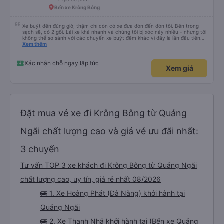
Bến xe Krông Bông
Xe buýt đến đúng giờ, thậm chí còn có xe đưa đón đến đón tôi. Bên trong
sạch sẽ, có 2 gối. Lái xe khá nhanh và chúng tôi bị xóc nảy nhiều - nhưng tôi
không thể so sánh với các chuyến xe buýt đêm khác vì đây là lần đầu tiên
tôi đi. Nhìn chung, tôi hài lòng.
Xem thêm
Xác nhận chỗ ngay lập tức
Xem giá
Đặt mua vé xe đi Krông Bông từ Quảng
Ngãi chất lượng cao và giá vé ưu đãi nhất:
3 chuyến
Tư vấn TOP 3 xe khách đi Krông Bông từ Quảng Ngãi
chất lượng cao, uy tín, giá rẻ nhất 08/2026
🚌 1. Xe Hoàng Phát (Đà Nẵng) khởi hành tại
Quảng Ngãi
🚌 2. Xe Thanh Nhã khởi hành tại (Bến xe Quảng