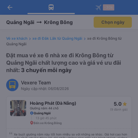
arrow_back
Tải app Vexere ngay!
Tải app Vexere
-30k
Mở app
Mở app
Nhận ưu đãi thành viên độc
-30k/ghế khi đặt vé máy bay qua
quyền
app
Quảng Ngãi
Krông Bông
Chọn ngày
Vé xe khách
xe đi Đắk Lắk từ Quảng Ngãi
xe đi Krông Bông từ
Quảng Ngãi
Đặt mua vé xe 6 nhà xe đi Krông Bông từ
Quảng Ngãi chất lượng cao và giá vé ưu đãi
nhất
: 3 chuyến mỗi ngày
Vexere Team
Ngày cập nhật: 06/08/2026
Hoàng Phát (Đà Nẵng)
5.0
Giường nằm 44 chỗ
(9 đánh giá)
Quảng Ngãi
13 giờ 45 phút
Bến xe Krông Bông
Xe buýt giường nằm này tốt hơn nhiều so với những xe khác. Giá hơi cao hơn