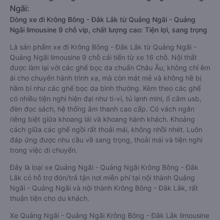
Ngãi:
Dòng xe đi Krông Bông - Đắk Lắk từ Quảng Ngãi - Quảng
Ngãi limousine 9 chỗ vip, chất lượng cao: Tiện lợi, sang trọng
Là sản phẩm xe đi Krông Bông - Đắk Lắk từ Quảng Ngãi -
Quảng Ngãi limousine 9 chỗ cải tiến từ xe 16 chỗ. Nội thất
được làm lại với các ghế bọc da chuẩn Châu Âu, không chỉ êm
ái cho chuyến hành trình xa, mà còn mát mẻ và không hề bị
hầm bí như các ghế bọc da bình thường. Kèm theo các ghế
có nhiều tiện nghi hiện đại như ti-vi, tủ lạnh mini, ổ cắm usb,
đèn đọc sách, hệ thống âm thanh cao cấp. Có vách ngăn
riêng biệt giữa khoang lái và khoang hành khách. Khoảng
cách giữa các ghế ngồi rất thoải mái, không nhồi nhét. Luôn
đáp ứng được nhu cầu về sang trọng, thoải mái và tiện nghi
trong việc di chuyển.
Đây là loại xe Quảng Ngãi - Quảng Ngãi Krông Bông - Đắk
Lắk có hỗ trợ đón/trả tận nơi miễn phí tại nội thành Quảng
Ngãi - Quảng Ngãi và nội thành Krông Bông - Đắk Lắk, rất
thuận tiện cho du khách.
Xe Quảng Ngãi - Quảng Ngãi Krông Bông - Đắk Lắk limousine