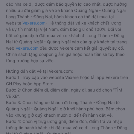
các nhà xe đi, được đảm bảo quyền lợi cao nhất, được hưởng
nhiều ưu đãi giảm giá vé xe khách Quảng Ngãi - Quảng Ngãi
Long Thành - Đồng Nai, hành khách có thể đặt mua tại
website
Vexere.com
- Hệ thống đặt vé xe khách chất lượng,
và uy tín nhất tại Việt Nam, đảm bảo giữ chỗ 100%. Đối với
bất cứ giao dịch đặt mua vé xe khách đi Long Thành - Đồng
Nai từ Quảng Ngãi - Quảng Ngãi nào của quý khách tại trang
web
Vexere.com
đều được Vexere cam kết giải quyết sự cố.
Chính sách tặng coupon giảm giá hoặc hoàn tiền sẽ tùy theo
từng trường hợp sự việc.
Hướng dẫn đặt vé tại Vexere.com:
Bước 1: Truy cập vào website Vexere hoặc tải app Vexere trên
CH Play hoặc App Store.
Bước 2: Chọn điểm đi, điểm đến, ngày đi, sau đó chọn “TÌM
VÉ XE”.
Bước 3: Chọn hãng xe khách đi Long Thành - Đồng Nai từ
Quảng Ngãi - Quảng Ngãi, giờ khởi hành phù hợp. Bấm chọn
vào khung giờ quý khách muốn đi để tiến hành đặt vé.
Bước 4: Chọn vị trí/giường ghế, điểm đón, điểm trả và nhập
thông tin hành khách khi đặt mua vé xe đi Long Thành - Đồng
Nai từ Quảng Ngãi - Quảng Ngãi