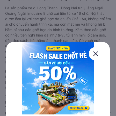
Là sản phẩm xe đi Long Thành - Đồng Nai từ Quảng Ngãi -
Quảng Ngãi limousine 9 chỗ cải tiến từ xe 16 chỗ. Nội thất
được làm lại với các ghế bọc da chuẩn Châu Âu, không chỉ êm
ái cho chuyến hành trình xa, mà còn mát mẻ và không hề bị
hầm bí như các ghế bọc da bình thường. Kèm theo các ghế
có nhiều tiện nghi hiện đại như ti-vi, tủ lạnh mini, ổ cắm usb,
đèn đọc sách, hệ thống âm thanh cao cấp. Có vách ngăn
riêng biệt giữa khoang lái và khoang hành khách. Khoảng
cách giữa các ghế ngồi rất thoải mái, không nhồi nhét. Luôn
đáp ứng được nhu cầu về sang trọng, thoải mái và tiện nghi
trong việc di chuyển.
Đây là loại xe Quảng Ngãi - Quảng Ngãi Long Thành - Đồng
Nai có hỗ trợ đón/trả tận nơi miễn phí tại nội thành Quảng
Ngãi - Quảng Ngãi và nội thành Long Thành - Đồng Nai, rất
thuận tiện cho du khách.
Xe Quảng Ngãi - Quảng Ngãi Long Thành - Đồng Nai
limousine tốt nhất: Xe từ Quảng Ngãi - Quảng Ngãi đi Long
Thành - Đồng Nai limousine được đánh giá chung có chất
lượng Tốt với điểm đánh giá trung bình từ 4.3/5 dựa trên 2257