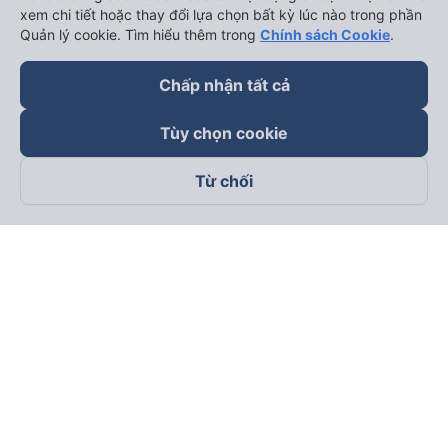
Hải Phòng đi Hà Nội
Xem tất cả tuyến đường
xem chi tiết hoặc thay đổi lựa chọn bất kỳ lúc nào trong phần
Quản lý cookie. Tìm hiểu thêm trong
Chính sách Cookie
.
Chấp nhận tất cả
Tùy chọn cookie
keyboard_arrow_down
Từ chối
Về chúng tôi
keyboard_arrow_down
Hỗ trợ
keyboard_arrow_down
Trở thành đối tác
Đối tác thanh toán