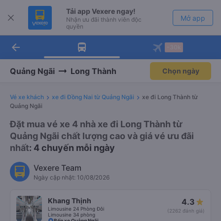
Tải app Vexere ngay!
Mở app
Nhận ưu đãi thành viên độc
quyền
arrow_back
Tải app Vexere
-30k
Mở app
-30k/ghế khi đặt vé máy bay qua
app
Quảng Ngãi
Long Thành
Chọn ngày
Vé xe khách
xe đi Đồng Nai từ Quảng Ngãi
xe đi Long Thành từ
Quảng Ngãi
Đặt mua vé xe 4 nhà xe đi Long Thành từ
Quảng Ngãi chất lượng cao và giá vé ưu đãi
nhất
: 4 chuyến mỗi ngày
Vexere Team
Ngày cập nhật: 10/08/2026
Khang Thịnh
4.3
Limousine 24 Phòng Đôi
(2262 đánh giá)
Limousine 34 phòng
Bến xe Quảng Ngãi