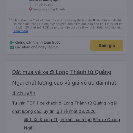
14 giờ 30 phút
Vòng xoay Long Thành
Mình Cảm ơn T.Xế và phụ của nhà xe khang thịnh nhiều❤️ lần đầu em đi nhà
xe mình mà trong lúc em duy chuyển đến điểm đón của nhà xe. Em bị kẹt xe
trể giần 20 phút mà T.XẾ.và phụ xe vẫn đợi và rất vv thân thiện chứ hk hối
mình như những nhà xe khác. Xe mình đi là loại xe 24p đôi . xe có rèm kéo
Xem thêm
nên mình thấy rất là riêng tư và đầy đầy đủ tiện nghi .xe đi từ sài gòn về quy
nhơn xe dùng tới 3 trạm dùng chân .xe dùng 2 trạm để mn đi wc ở cây xăng
.và 1 trạm. Dùng cho mn ăn ún. Dù 2 trạm dùng ở cây xăng để xe nộp nhiên
Không cần thanh toán trước
Xem giá
liệu và cho mn đi wc nhưng nhà wc của cây xăng nhà xe này dùng rất chi là
Xác nhận chỗ ngay lập tức
sạch sẽ. Hk có mùi khó chiệu như những trạm khác. Mà hình như nhà xe này
chạy ra tới quãng ngãi.và trả khách dọc quốc lộ 1a Nên Rất là tiện cho mn
luôn😍 Mình đi chuyến xe mình hk chê chổ nào đc luôn.xe rất là mới luôn.
T.XẾ chạy rất em hk bị dồng như những xe khác❤️. Chúc nhà xe ngày càng
phát triển mạnh hơn🥰
Đặt mua vé xe đi Long Thành từ Quảng
Ngãi chất lượng cao và giá vé ưu đãi nhất:
4 chuyến
Tư vấn TOP 1 xe khách đi Long Thành từ Quảng Ngãi
chất lượng cao, uy tín, giá rẻ nhất 08/2026
🚌 1. Xe Khang Thịnh khởi hành tại (Bến xe Quảng
Ngãi)