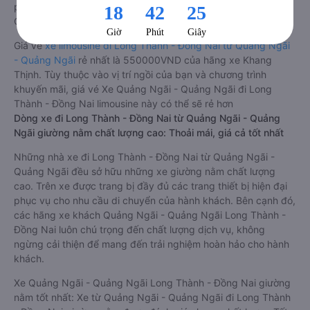
phản hồi của hành khách Xe về Long Thành - Đồng Nai từ
Quảng Ngãi - Quảng Ngãi.
Giá vé
xe limousine đi Long Thành - Đồng Nai từ Quảng Ngãi
- Quảng Ngãi
rẻ nhất là 550000VND của hãng xe Khang
Thịnh. Tùy thuộc vào vị trí ngồi của bạn và chương trình
khuyến mãi, giá vé Xe Quảng Ngãi - Quảng Ngãi đi Long
Thành - Đồng Nai limousine này có thể sẽ rẻ hơn
Dòng xe đi Long Thành - Đồng Nai từ Quảng Ngãi - Quảng
Ngãi giường nằm chất lượng cao: Thoải mái, giá cả tốt nhất
Những nhà xe đi Long Thành - Đồng Nai từ Quảng Ngãi -
Quảng Ngãi đều sở hữu những xe giường nằm chất lượng
cao. Trên xe được trang bị đầy đủ các trang thiết bị hiện đại
phục vụ cho nhu cầu di chuyển của hành khách. Bên cạnh đó,
các hãng xe khách Quảng Ngãi - Quảng Ngãi Long Thành -
Đồng Nai luôn chú trọng đến chất lượng dịch vụ, không
ngừng cải thiện để mang đến trải nghiệm hoàn hảo cho hành
khách.
Xe Quảng Ngãi - Quảng Ngãi Long Thành - Đồng Nai giường
nằm tốt nhất: Xe từ Quảng Ngãi - Quảng Ngãi đi Long Thành