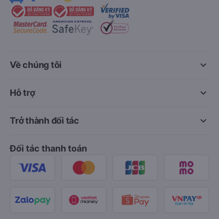
keyboard_arrow_down
Về chúng tôi
keyboard_arrow_down
Hỗ trợ
keyboard_arrow_down
Trở thành đối tác
Đối tác thanh toán