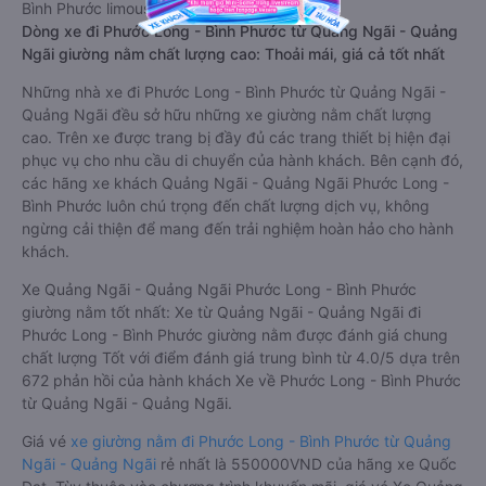
Bình Phước limousine này có thể sẽ rẻ hơn
Dòng xe đi Phước Long - Bình Phước từ Quảng Ngãi - Quảng
Ngãi giường nằm chất lượng cao: Thoải mái, giá cả tốt nhất
Những nhà xe đi Phước Long - Bình Phước từ Quảng Ngãi -
Quảng Ngãi đều sở hữu những xe giường nằm chất lượng
cao. Trên xe được trang bị đầy đủ các trang thiết bị hiện đại
phục vụ cho nhu cầu di chuyển của hành khách. Bên cạnh đó,
các hãng xe khách Quảng Ngãi - Quảng Ngãi Phước Long -
Bình Phước luôn chú trọng đến chất lượng dịch vụ, không
ngừng cải thiện để mang đến trải nghiệm hoàn hảo cho hành
khách.
Xe Quảng Ngãi - Quảng Ngãi Phước Long - Bình Phước
giường nằm tốt nhất: Xe từ Quảng Ngãi - Quảng Ngãi đi
Phước Long - Bình Phước giường nằm được đánh giá chung
chất lượng Tốt với điểm đánh giá trung bình từ 4.0/5 dựa trên
672 phản hồi của hành khách Xe về Phước Long - Bình Phước
từ Quảng Ngãi - Quảng Ngãi.
Giá vé
xe giường nằm đi Phước Long - Bình Phước từ Quảng
Ngãi - Quảng Ngãi
rẻ nhất là 550000VND của hãng xe Quốc