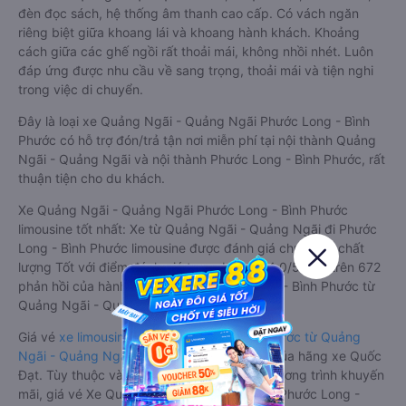
đèn đọc sách, hệ thống âm thanh cao cấp. Có vách ngăn
riêng biệt giữa khoang lái và khoang hành khách. Khoảng
cách giữa các ghế ngồi rất thoải mái, không nhồi nhét. Luôn
đáp ứng được nhu cầu về sang trọng, thoải mái và tiện nghi
trong việc di chuyển.
Đây là loại xe Quảng Ngãi - Quảng Ngãi Phước Long - Bình
Phước có hỗ trợ đón/trả tận nơi miễn phí tại nội thành Quảng
Ngãi - Quảng Ngãi và nội thành Phước Long - Bình Phước, rất
thuận tiện cho du khách.
Xe Quảng Ngãi - Quảng Ngãi Phước Long - Bình Phước
limousine tốt nhất: Xe từ Quảng Ngãi - Quảng Ngãi đi Phước
Long - Bình Phước limousine được đánh giá chung có chất
lượng Tốt với điểm đánh giá trung bình từ 4.0/5 dựa trên 672
phản hồi của hành khách Xe về Phước Long - Bình Phước từ
Quảng Ngãi - Quảng Ngãi.
Giá vé
xe limousine đi Phước Long - Bình Phước từ Quảng
Ngãi - Quảng Ngãi
rẻ nhất là 550000VND của hãng xe Quốc
Đạt. Tùy thuộc vào vị trí ngồi của bạn và chương trình khuyến
mãi, giá vé Xe Quảng Ngãi - Quảng Ngãi đi Phước Long -