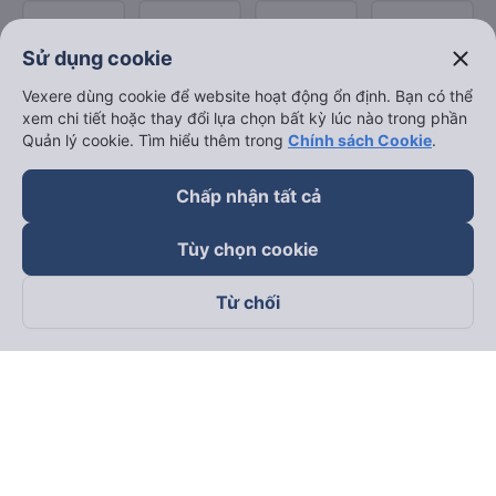
close
Sử dụng cookie
Vexere dùng cookie để website hoạt động ổn định. Bạn có thể
xem chi tiết hoặc thay đổi lựa chọn bất kỳ lúc nào trong phần
Quản lý cookie. Tìm hiểu thêm trong
Chính sách Cookie
.
Chấp nhận tất cả
Tùy chọn cookie
Từ chối
Theo dõi chúng tôi trên
Facebook
Tiktok
Youtube
Công ty TNHH Thương Mại Dịch Vụ Vexere
Địa chỉ đăng ký kinh doanh: 8C Chữ Đồng Tử, Phường Tân
Sơn Nhất, TP. Hồ Chí Minh, Việt Nam