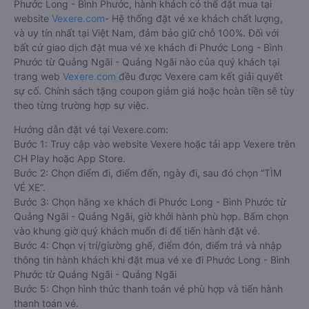
Phước Long - Bình Phước, hành khách có thể đặt mua tại
website
Vexere.com
- Hệ thống đặt vé xe khách chất lượng,
và uy tín nhất tại Việt Nam, đảm bảo giữ chỗ 100%. Đối với
bất cứ giao dịch đặt mua vé xe khách đi Phước Long - Bình
Phước từ Quảng Ngãi - Quảng Ngãi nào của quý khách tại
trang web
Vexere.com
đều được Vexere cam kết giải quyết
sự cố. Chính sách tặng coupon giảm giá hoặc hoàn tiền sẽ tùy
theo từng trường hợp sự việc.
Hướng dẫn đặt vé tại Vexere.com:
Bước 1: Truy cập vào website Vexere hoặc tải app Vexere trên
CH Play hoặc App Store.
Bước 2: Chọn điểm đi, điểm đến, ngày đi, sau đó chọn “TÌM
VÉ XE”.
Bước 3: Chọn hãng xe khách đi Phước Long - Bình Phước từ
Quảng Ngãi - Quảng Ngãi, giờ khởi hành phù hợp. Bấm chọn
vào khung giờ quý khách muốn đi để tiến hành đặt vé.
Bước 4: Chọn vị trí/giường ghế, điểm đón, điểm trả và nhập
thông tin hành khách khi đặt mua vé xe đi Phước Long - Bình
Phước từ Quảng Ngãi - Quảng Ngãi
Bước 5: Chọn hình thức thanh toán vé phù hợp và tiến hành
thanh toán vé.