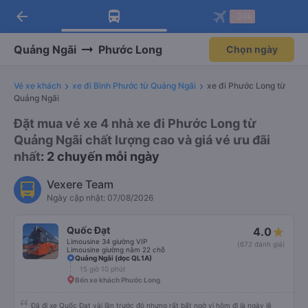
arrow_back
Tải app Vexere ngay!
Tải app Vexere
-30k
Mở app
Mở app
Nhận ưu đãi thành viên độc
-30k/ghế khi đặt vé máy bay qua
quyền
app
Quảng Ngãi
Phước Long
Chọn ngày
Vé xe khách
xe đi Bình Phước từ Quảng Ngãi
xe đi Phước Long từ
Quảng Ngãi
Đặt mua vé xe 4 nhà xe đi Phước Long từ
Quảng Ngãi chất lượng cao và giá vé ưu đãi
nhất
: 2 chuyến mỗi ngày
Vexere Team
Ngày cập nhật: 07/08/2026
Quốc Đạt
4.0
Limousine 34 giường VIP
(672 đánh giá)
Limousine giường nằm 22 chỗ
Quảng Ngãi (dọc QL1A)
15 giờ 10 phút
Bến xe khách Phước Long
Đã đi xe Quốc Đạt vài lần trước đó nhưng rất bất ngờ vì hôm đi là ngày lễ