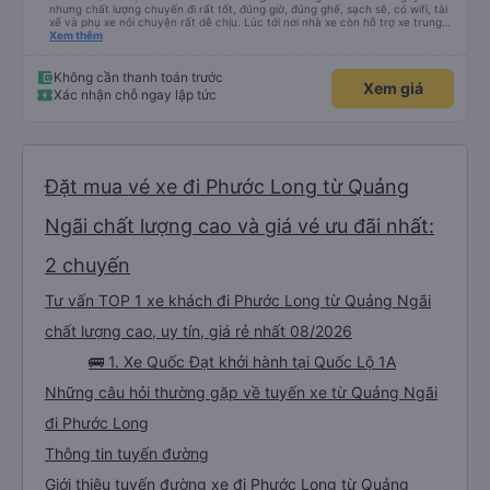
nhưng chất lượng chuyến đi rất tốt, đúng giờ, đúng ghế, sạch sẽ, có wifi, tài
xế và phụ xe nói chuyện rất dễ chịu. Lúc tới nơi nhà xe còn hỗ trợ xe trung
chuyển tới tận nhà. 10đ cho nhà xe, hy vọng nhà xe duy trì được chất lượng
Xem thêm
này. Cảm ơn
Không cần thanh toán trước
Xem giá
Xác nhận chỗ ngay lập tức
Đặt mua vé xe đi Phước Long từ Quảng
Ngãi chất lượng cao và giá vé ưu đãi nhất:
2 chuyến
Tư vấn TOP 1 xe khách đi Phước Long từ Quảng Ngãi
chất lượng cao, uy tín, giá rẻ nhất 08/2026
🚌 1. Xe Quốc Đạt khởi hành tại Quốc Lộ 1A
Những câu hỏi thường gặp về tuyến xe từ Quảng Ngãi
đi Phước Long
Thông tin tuyến đường
Giới thiệu tuyến đường xe đi Phước Long từ Quảng