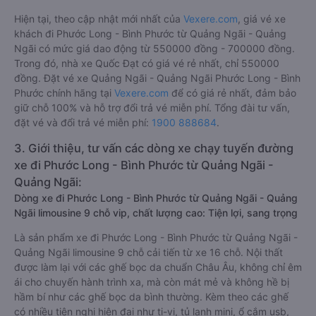
Hiện tại, theo cập nhật mới nhất của
Vexere.com
, giá vé xe
khách đi Phước Long - Bình Phước từ Quảng Ngãi - Quảng
Ngãi có mức giá dao động từ 550000 đồng - 700000 đồng.
Trong đó, nhà xe Quốc Đạt có giá vé rẻ nhất, chỉ 550000
đồng. Đặt vé xe Quảng Ngãi - Quảng Ngãi Phước Long - Bình
Phước chính hãng tại
Vexere.com
để có giá rẻ nhất, đảm bảo
giữ chỗ 100% và hỗ trợ đổi trả vé miễn phí. Tổng đài tư vấn,
đặt vé và đổi trả vé miễn phí:
1900 888684
.
3. Giới thiệu, tư vấn các dòng xe chạy tuyến đường
xe đi Phước Long - Bình Phước từ Quảng Ngãi -
Quảng Ngãi:
Dòng xe đi Phước Long - Bình Phước từ Quảng Ngãi - Quảng
Ngãi limousine 9 chỗ vip, chất lượng cao: Tiện lợi, sang trọng
Là sản phẩm xe đi Phước Long - Bình Phước từ Quảng Ngãi -
Quảng Ngãi limousine 9 chỗ cải tiến từ xe 16 chỗ. Nội thất
được làm lại với các ghế bọc da chuẩn Châu Âu, không chỉ êm
ái cho chuyến hành trình xa, mà còn mát mẻ và không hề bị
hầm bí như các ghế bọc da bình thường. Kèm theo các ghế
có nhiều tiện nghi hiện đại như ti-vi, tủ lạnh mini, ổ cắm usb,