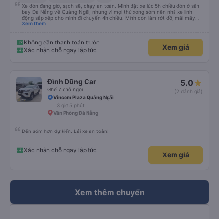
Xe đón đúng giờ, sạch sẽ, chạy an toàn. Mình đặt xe lúc 5h chiều đón ở sân
bay Đà Nẵng về Quảng Ngãi, nhưng vì mọi thứ xong sớm nên nhà xe linh
động sắp xếp cho mình đi chuyến 4h chiều. Mình còn làm rớt đồ, mãi mấy
ngày sau mới phát hiện ra, và phía nhà xe cũng giúp mình tìm lại. Lần sau
Xem thêm
nếu di chuyển Đà Nẵng - Quảng Ngãi thì mình sẽ đi tiếp với nhà xe Hà Thảo.
Không cần thanh toán trước
Xem giá
Xác nhận chỗ ngay lập tức
Đình Dũng Car
5.0
Ghế 7 chỗ ngồi
(2 đánh giá)
Vincom Plaza Quảng Ngãi
3 giờ 5 phút
Văn Phòng Đà Nẵng
Đến sớm hơn dự kiến. Lái xe an toàn!
Xác nhận chỗ ngay lập tức
Xem giá
Xem thêm chuyến