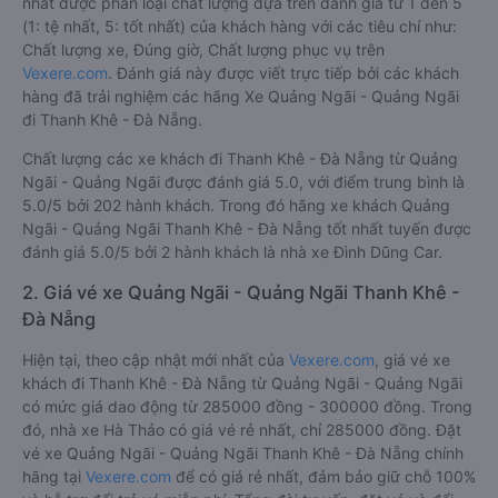
nhất được phân loại chất lượng dựa trên đánh giá từ 1 đến 5
(1: tệ nhất, 5: tốt nhất) của khách hàng với các tiêu chí như:
Chất lượng xe, Đúng giờ, Chất lượng phục vụ trên
Vexere.com
. Đánh giá này được viết trực tiếp bởi các khách
hàng đã trải nghiệm các hãng Xe Quảng Ngãi - Quảng Ngãi
đi Thanh Khê - Đà Nẵng.
Chất lượng các xe khách đi Thanh Khê - Đà Nẵng từ Quảng
Ngãi - Quảng Ngãi được đánh giá 5.0, với điểm trung bình là
5.0/5 bởi 202 hành khách. Trong đó hãng xe khách Quảng
Ngãi - Quảng Ngãi Thanh Khê - Đà Nẵng tốt nhất tuyến được
đánh giá 5.0/5 bởi 2 hành khách là nhà xe Đình Dũng Car.
2. Giá vé xe Quảng Ngãi - Quảng Ngãi Thanh Khê -
Đà Nẵng
Hiện tại, theo cập nhật mới nhất của
Vexere.com
, giá vé xe
khách đi Thanh Khê - Đà Nẵng từ Quảng Ngãi - Quảng Ngãi
có mức giá dao động từ 285000 đồng - 300000 đồng. Trong
đó, nhà xe Hà Thảo có giá vé rẻ nhất, chỉ 285000 đồng. Đặt
vé xe Quảng Ngãi - Quảng Ngãi Thanh Khê - Đà Nẵng chính
hãng tại
Vexere.com
để có giá rẻ nhất, đảm bảo giữ chỗ 100%