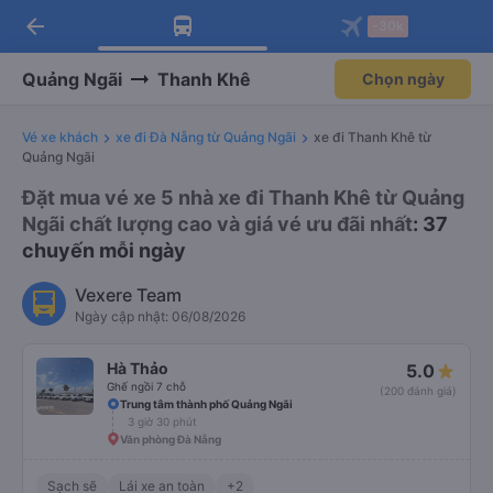
arrow_back
Tải app Vexere ngay!
Tải app Vexere
-30k
Mở app
Mở app
Nhận ưu đãi thành viên độc
-30k/ghế khi đặt vé máy bay qua
quyền
app
Quảng Ngãi
Thanh Khê
Chọn ngày
Vé xe khách
xe đi Đà Nẵng từ Quảng Ngãi
xe đi Thanh Khê từ
Quảng Ngãi
Đặt mua vé xe 5 nhà xe đi Thanh Khê từ Quảng
Ngãi chất lượng cao và giá vé ưu đãi nhất
: 37
chuyến mỗi ngày
Vexere Team
Ngày cập nhật: 06/08/2026
Hà Thảo
5.0
Ghế ngồi 7 chỗ
(200 đánh giá)
Trung tâm thành phố Quảng Ngãi
3 giờ 30 phút
Văn phòng Đà Nẵng
Sạch sẽ
Lái xe an toàn
+2