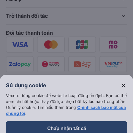
keyboard_arrow_down
Trở thành đối tác
Đối tác thanh toán
close
Sử dụng cookie
Vexere dùng cookie để website hoạt động ổn định. Bạn có thể
xem chi tiết hoặc thay đổi lựa chọn bất kỳ lúc nào trong phần
Quản lý cookie. Tìm hiểu thêm trong
Chính sách bảo mật của
chúng tôi
.
Chấp nhận tất cả