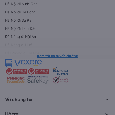
Hà Nội đi Ninh Bình
Hà Nội đi Hạ Long
Hà Nội đi Sa Pa
Hà Nội đi Tam Đảo
Đà Nẵng đi Hội An
Đà Nẵng đi Huế
Hải Phòng đi Hà Nội
Xem tất cả tuyến đường
keyboard_arrow_down
Về chúng tôi
keyboard_arrow_down
Hỗ trợ