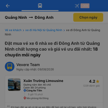
arrow_back
Tải app Vexere ngay!
Tải app Vexere
-30k
Mở app
Mở app
Nhận ưu đãi thành viên độc
-30k/ghế khi đặt vé máy bay qua
quyền
app
Quảng Ninh
Đông Anh
Chọn ngày
Vé xe khách
xe đi Hà Nội từ Quảng Ninh
xe đi Đông Anh từ Quảng
Ninh
Đặt mua vé xe 6 nhà xe đi Đông Anh từ Quảng
Ninh chất lượng cao và giá vé ưu đãi nhất
: 18
chuyến mỗi ngày
Vexere Team
Ngày cập nhật: 09/08/2026
Xuân Trường Limousine
4.2
Giường nằm đơn 40 chỗ
(229 đánh giá)
Cabin đôi 24 phòng
Cảng Ao Tiên
5 giờ 15 phút
Văn phòng Hà Đông
Khi bạn đặt xe sẽ có lái xe gọi điện để hẹn giờ lại với bạn, sớm hơn khoảng