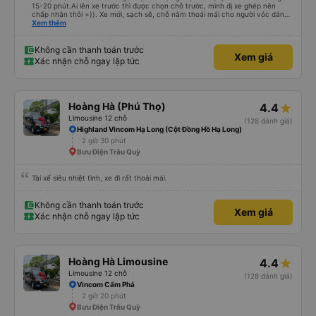
15-20 phút.Ai lên xe trước thì được chọn chỗ trước, mình đj xe ghép nên
chấp nhận thôi =)). Xe mới, sạch sẽ, chỗ nằm thoải mái cho người vóc dáng
vừa ( ai m8 người thì hơi vướng víu xíu ha ). Hừm xe mới, điều hoà lạnh sâu
Xem thêm
nên bạn nào không chịu được lạnh nhớ lấu cái chăn dày đắp cho ấm. Bác tài
lái xe khá là êm nhưng mỗi tội khi nói chuyện điện thoại khá là to làm mình
trong chuyến đi tỉnh dậy sương sương khoảng 2-3 lần nhưng vẫn ngủ ngon
Không cần thanh toán trước
Xem giá
(may béo nên dễ ngủ tỉnh là ngủ típ ). Nhà xe nên mắc cái rèm hay màn
Xác nhận chỗ ngay lập tức
nhựa ngăn cách khách với lái xe, ổm cho 2 bên. Nói chung mình rất có thiện
cảm với nhà xe này nên nếu đi đâu xuống Hạ Long thì mình vẫn chọn quay
lại nhà xe ni.
Hoàng Hà (Phú Thọ)
4.4
Limousine 12 chỗ
(128 đánh giá)
Highland Vincom Hạ Long (Cột Đồng Hồ Hạ Long)
2 giờ 30 phút
Bưu Điện Trâu Quỳ
Tài xế siêu nhiệt tình, xe đi rất thoải mái.
Không cần thanh toán trước
Xem giá
Xác nhận chỗ ngay lập tức
Hoàng Hà Limousine
4.4
Limousine 12 chỗ
(128 đánh giá)
Vincom Cẩm Phả
2 giờ 20 phút
Bưu Điện Trâu Quỳ