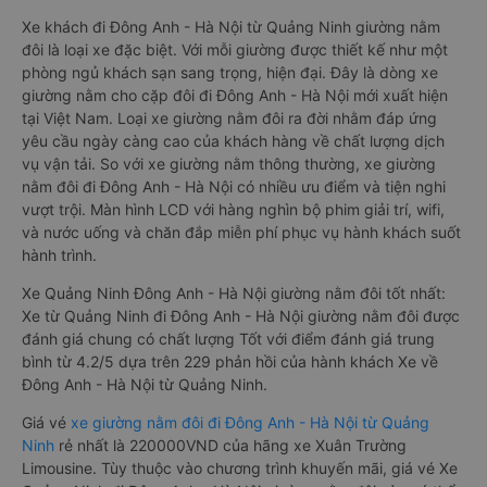
Xe khách đi Đông Anh - Hà Nội từ Quảng Ninh giường nằm
đôi là loại xe đặc biệt. Với mỗi giường được thiết kế như một
phòng ngủ khách sạn sang trọng, hiện đại. Đây là dòng xe
giường nằm cho cặp đôi đi Đông Anh - Hà Nội mới xuất hiện
tại Việt Nam. Loại xe giường nằm đôi ra đời nhằm đáp ứng
yêu cầu ngày càng cao của khách hàng về chất lượng dịch
vụ vận tải. So với xe giường nằm thông thường, xe giường
nằm đôi đi Đông Anh - Hà Nội có nhiều ưu điểm và tiện nghi
vượt trội. Màn hình LCD với hàng nghìn bộ phim giải trí, wifi,
và nước uống và chăn đắp miễn phí phục vụ hành khách suốt
hành trình.
Xe Quảng Ninh Đông Anh - Hà Nội giường nằm đôi tốt nhất:
Xe từ Quảng Ninh đi Đông Anh - Hà Nội giường nằm đôi được
đánh giá chung có chất lượng Tốt với điểm đánh giá trung
bình từ 4.2/5 dựa trên 229 phản hồi của hành khách Xe về
Đông Anh - Hà Nội từ Quảng Ninh.
Giá vé
xe giường nằm đôi đi Đông Anh - Hà Nội từ Quảng
Ninh
rẻ nhất là 220000VND của hãng xe Xuân Trường
Limousine. Tùy thuộc vào chương trình khuyến mãi, giá vé Xe