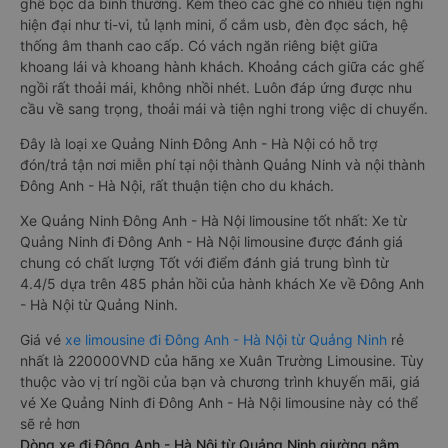
ghế bọc da bình thường. Kèm theo các ghế có nhiều tiện nghi
hiện đại như ti-vi, tủ lạnh mini, ổ cắm usb, đèn đọc sách, hệ
thống âm thanh cao cấp. Có vách ngăn riêng biệt giữa
khoang lái và khoang hành khách. Khoảng cách giữa các ghế
ngồi rất thoải mái, không nhồi nhét. Luôn đáp ứng được nhu
cầu về sang trọng, thoải mái và tiện nghi trong việc di chuyển.
Đây là loại xe Quảng Ninh Đông Anh - Hà Nội có hỗ trợ
đón/trả tận nơi miễn phí tại nội thành Quảng Ninh và nội thành
Đông Anh - Hà Nội, rất thuận tiện cho du khách.
Xe Quảng Ninh Đông Anh - Hà Nội limousine tốt nhất: Xe từ
Quảng Ninh đi Đông Anh - Hà Nội limousine được đánh giá
chung có chất lượng Tốt với điểm đánh giá trung bình từ
4.4/5 dựa trên 485 phản hồi của hành khách Xe về Đông Anh
- Hà Nội từ Quảng Ninh.
Giá vé
xe limousine đi Đông Anh - Hà Nội từ Quảng Ninh
rẻ
nhất là 220000VND của hãng xe Xuân Trường Limousine. Tùy
thuộc vào vị trí ngồi của bạn và chương trình khuyến mãi, giá
vé Xe Quảng Ninh đi Đông Anh - Hà Nội limousine này có thể
sẽ rẻ hơn
Dòng xe đi Đông Anh - Hà Nội từ Quảng Ninh giường nằm