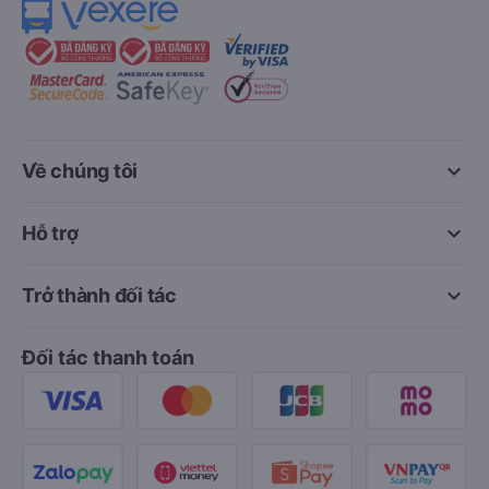
keyboard_arrow_down
Về chúng tôi
keyboard_arrow_down
Hỗ trợ
keyboard_arrow_down
Trở thành đối tác
Đối tác thanh toán