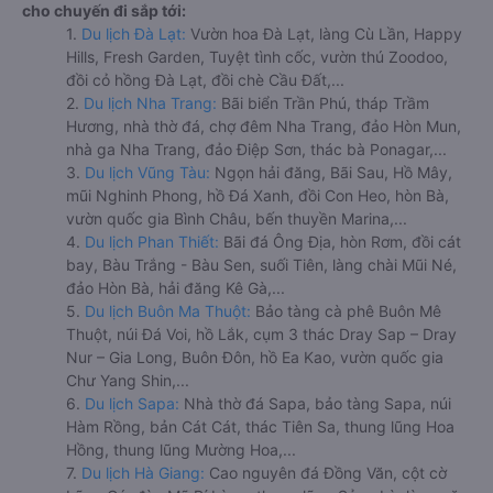
cho chuyến đi sắp tới:
1.
Du lịch Đà Lạt:
Vườn hoa Đà Lạt, làng Cù Lần, Happy
Hills, Fresh Garden, Tuyệt tình cốc, vườn thú Zoodoo,
đồi cỏ hồng Đà Lạt, đồi chè Cầu Đất,...
2.
Du lịch Nha Trang:
Bãi biển Trần Phú, tháp Trầm
Hương, nhà thờ đá, chợ đêm Nha Trang, đảo Hòn Mun,
nhà ga Nha Trang, đảo Điệp Sơn, thác bà Ponagar,...
3.
Du lịch Vũng Tàu:
Ngọn hải đăng, Bãi Sau, Hồ Mây,
mũi Nghinh Phong, hồ Đá Xanh, đồi Con Heo, hòn Bà,
vườn quốc gia Bình Châu, bến thuyền Marina,...
4.
Du lịch Phan Thiết:
Bãi đá Ông Địa, hòn Rơm, đồi cát
bay, Bàu Trắng - Bàu Sen, suối Tiên, làng chài Mũi Né,
đảo Hòn Bà, hải đăng Kê Gà,...
5.
Du lịch Buôn Ma Thuột:
Bảo tàng cà phê Buôn Mê
Thuột, núi Đá Voi, hồ Lắk, cụm 3 thác Dray Sap – Dray
Nur – Gia Long, Buôn Đôn, hồ Ea Kao, vườn quốc gia
Chư Yang Shin,...
6.
Du lịch Sapa:
Nhà thờ đá Sapa, bảo tàng Sapa, núi
Hàm Rồng, bản Cát Cát, thác Tiên Sa, thung lũng Hoa
Hồng, thung lũng Mường Hoa,...
7.
Du lịch Hà Giang:
Cao nguyên đá Đồng Văn, cột cờ