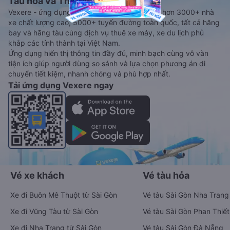
Tàu hoả và Thuê xe
Vexere - ứng dụng đặt vé đa phương tiện với hơn 3000+ nhà
xe chất lượng cao, 5000+ tuyến đường toàn quốc, tất cả hãng
bay và hãng tàu cùng dịch vụ thuê xe máy, xe du lịch phủ
khắp các tỉnh thành tại Việt Nam.
Ứng dụng hiển thị thông tin đầy đủ, minh bạch cùng vô vàn
tiện ích giúp người dùng so sánh và lựa chọn phương án di
chuyển tiết kiệm, nhanh chóng và phù hợp nhất.
Tải ứng dụng Vexere ngay
Vé xe khách
Vé tàu hỏa
Xe đi Buôn Mê Thuột từ Sài Gòn
Vé tàu Sài Gòn Nha Trang
Xe đi Vũng Tàu từ Sài Gòn
Vé tàu Sài Gòn Phan Thiết
Xe đi Nha Trang từ Sài Gòn
Vé tàu Sài Gòn Đà Nẵng