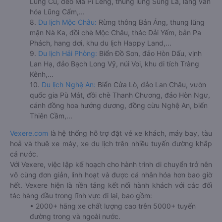
Lũng Cú, đèo Mã Pí Lèng, thung lũng Sủng Là, làng văn
hóa Lũng Cẩm,...
8.
Du lịch Mộc Châu:
Rừng thông Bản Áng, thung lũng
mận Nà Ka, đồi chè Mộc Châu, thác Dải Yếm, bản Pa
Phách, hang dơi, khu du lịch Happy Land,...
9.
Du lịch Hải Phòng:
Biển Đồ Sơn, đảo Hòn Dấu, vịnh
Lan Hạ, đảo Bạch Long Vỹ, núi Voi, khu di tích Tràng
Kênh,...
10.
Du lịch Nghệ An:
Biển Cửa Lò, đảo Lan Châu, vườn
quốc gia Pù Mát, đồi chè Thanh Chương, đảo Hòn Ngư,
cánh đồng hoa hướng dương, đồng cừu Nghệ An, biển
Thiên Cầm,...
Vexere.com
là hệ thống hỗ trợ đặt vé xe khách, máy bay, tàu
hoả và thuê xe máy, xe du lịch trên nhiều tuyến đường khắp
cả nước.
Với Vexere, việc lập kế hoạch cho hành trình di chuyển trở nên
vô cùng đơn giản, linh hoạt và được cá nhân hóa hơn bao giờ
hết. Vexere hiện là nền tảng kết nối hành khách với các đối
tác hàng đầu trong lĩnh vực đi lại, bao gồm:
• 2000+ hãng xe chất lượng cao trên 5000+ tuyến
đường trong và ngoài nước.