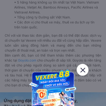
• 5 hãng hàng không uy tín nhất tại Việt Nam: Vietnam
Airlines, Vietjet Air, Bamboo Airways, Pacific Airlines và
Vietravel Airlines.
• Tổng công ty Đường sắt Việt Nam.
• Các đơn vị cho thuê xe máy, thuê xe du lịch uy tín
trên toàn quốc.
Chỉ với vài thao tác đơn giản, bạn đã có thể đặt được dịch vụ
di chuyển tại Vexere với nhiều ưu đãi vô cùng hấp dẫn. Vexere
luôn sẵn sàng đồng hành và mang đến cho bạn những
chuyến đi thoải mái, an toàn và trọn vẹn nhất.
Bên cạnh đó, bạn có thể tham khảo thêm các phương tiện
khác tại
Goyolo.com
cho chuyến đi sắp tới. Goyolo là nền tảng
đặt vé cho phép người dùng so sánh giá cả, giờ khởi hành,
thời gian di chuyển của nhiều phương tiện máy bay, xe khách
và tàu hoả. Hệ thống của Goyolo được liên kết trực tiếp với
các hãng máy bay, xe khách và tàu hoả, luôn đảm bảo có vé
cho bạn di chuyển.
Ứng dụng đặt vé Xe khách, Máy bay,