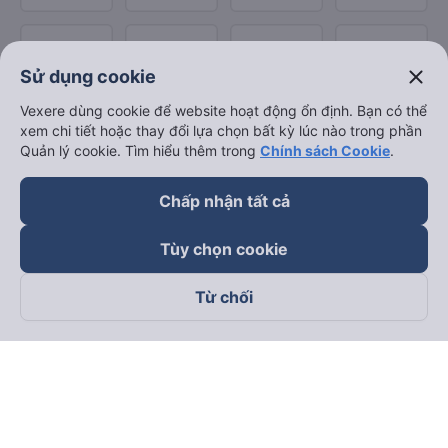
close
Sử dụng cookie
Vexere dùng cookie để website hoạt động ổn định. Bạn có thể
xem chi tiết hoặc thay đổi lựa chọn bất kỳ lúc nào trong phần
Quản lý cookie. Tìm hiểu thêm trong
Chính sách Cookie
.
Chấp nhận tất cả
Tùy chọn cookie
Từ chối
Theo dõi chúng tôi trên
Facebook
Tiktok
Youtube
Công ty TNHH Thương Mại Dịch Vụ Vexere