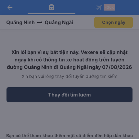
arrow_back
Tải app Vexere ngay!
Tải app Vexere
-30k
Mở app
Mở app
Nhận ưu đãi thành viên độc
-30k/ghế khi đặt vé máy bay qua
quyền
app
Quảng Ninh
Quảng Ngãi
Chọn ngày
Xin lỗi bạn vì sự bất tiện này. Vexere sẽ cập nhật
ngay khi có thông tin xe hoạt động trên tuyến
đường Quảng Ninh đi Quảng Ngãi ngày 07/08/2026
Xin bạn vui lòng thay đổi tuyến đường tìm kiếm
Thay đổi tìm kiếm
Bạn có thể tham khảo thêm một số điểm đến hấp dẫn khác