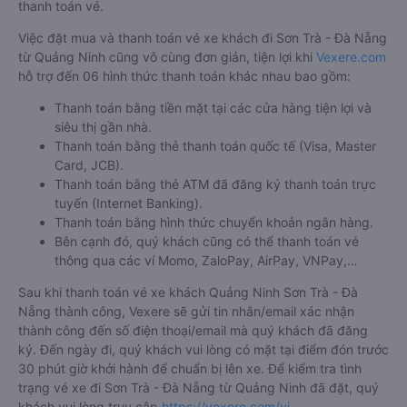
thanh toán vé.
Việc đặt mua và thanh toán vé xe khách đi Sơn Trà - Đà Nẵng
từ Quảng Ninh cũng vô cùng đơn giản, tiện lợi khi
Vexere.com
hỗ trợ đến 06 hình thức thanh toán khác nhau bao gồm:
Thanh toán bằng tiền mặt tại các cửa hàng tiện lợi và
siêu thị gần nhà.
Thanh toán bằng thẻ thanh toán quốc tế (Visa, Master
Card, JCB).
Thanh toán bằng thẻ ATM đã đăng ký thanh toán trực
tuyến (Internet Banking).
Thanh toán bằng hình thức chuyển khoản ngân hàng.
Bên cạnh đó, quý khách cũng có thể thanh toán vé
thông qua các ví Momo, ZaloPay, AirPay, VNPay,…
Sau khi thanh toán vé xe khách Quảng Ninh Sơn Trà - Đà
Nẵng thành công, Vexere sẽ gửi tin nhắn/email xác nhận
thành công đến số điện thoại/email mà quý khách đã đăng
ký. Đến ngày đi, quý khách vui lòng có mặt tại điểm đón trước
30 phút giờ khởi hành để chuẩn bị lên xe. Để kiểm tra tình
trạng vé xe đi Sơn Trà - Đà Nẵng từ Quảng Ninh đã đặt, quý
khách vui lòng truy cập
https://vexere.com/vi-