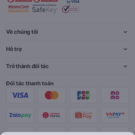
keyboard_arrow_down
Về chúng tôi
keyboard_arrow_down
Hỗ trợ
keyboard_arrow_down
Trở thành đối tác
Đối tác thanh toán