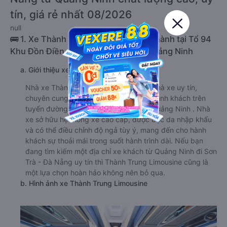
tín, giá rẻ nhất 08/2026
null
🚌 1. Xe Thành Trung Limousine khởi hành tại Tổ 94
Khu Đồn Điền, Hồng Hải, Hạ Long, Quảng Ninh
a. Giới thiệu xe Thành Trung Limousine
Nhà xe Thành Trung Limousine là một nhà xe uy tín,
chuyên cung cấp dịch vụ vận chuyển hành khách trên
tuyến đường đi Sơn Trà - Đà Nẵng từ Quảng Ninh . Nhà
xe sở hữu hệ thống xe cao cấp, được bọc da nhập khẩu
và có thể điều chỉnh độ ngả tùy ý, mang đến cho hành
khách sự thoải mái trong suốt hành trình dài. Nếu bạn
đang tìm kiếm một địa chỉ xe khách từ Quảng Ninh đi Sơn
Trà - Đà Nẵng uy tín thì Thành Trung Limousine cũng là
một lựa chọn hoàn hảo không nên bỏ qua.
b. Hình ảnh xe Thành Trung Limousine