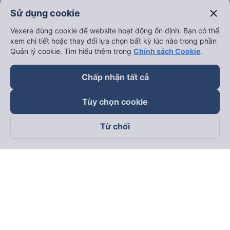
close
Sử dụng cookie
Vexere dùng cookie để website hoạt động ổn định. Bạn có thể
xem chi tiết hoặc thay đổi lựa chọn bất kỳ lúc nào trong phần
Quản lý cookie. Tìm hiểu thêm trong
Chính sách Cookie
.
Chấp nhận tất cả
Tùy chọn cookie
Từ chối
Theo dõi chúng tôi trên
Facebook
Tiktok
Youtube
Công ty TNHH Thương Mại Dịch Vụ Vexere
Địa chỉ đăng ký kinh doanh: 8C Chữ Đồng Tử, Phường Tân
Sơn Nhất, TP. Hồ Chí Minh, Việt Nam
Địa chỉ
:
Lầu 2, toà nhà H3 Circo Hoàng Diệu, 384 Hoàng Diệu,