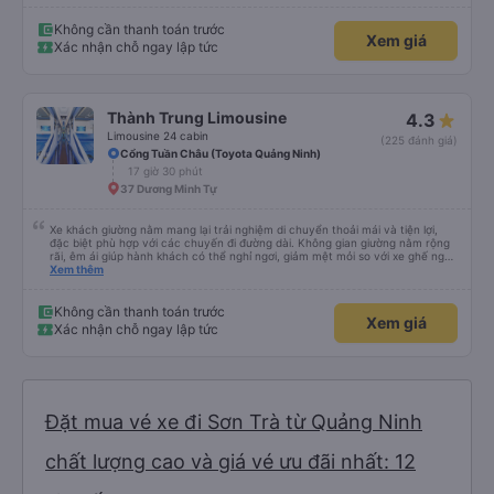
mái, có massage, có ổ cắm sạc. - Giữa trời mưa bão, mình vẫn kịp giờ
check-in sân bay nên cho 5 sao.
Không cần thanh toán trước
Xem giá
Xác nhận chỗ ngay lập tức
Thành Trung Limousine
4.3
Limousine 24 cabin
(225 đánh giá)
Cổng Tuần Châu (Toyota Quảng Ninh)
17 giờ 30 phút
37 Dương Minh Tự
Xe khách giường nằm mang lại trải nghiệm di chuyển thoải mái và tiện lợi,
đặc biệt phù hợp với các chuyến đi đường dài. Không gian giường nằm rộng
rãi, êm ái giúp hành khách có thể nghỉ ngơi, giảm mệt mỏi so với xe ghế ngồi
thông thường. Hệ thống điều hòa hoạt động ổn định, xe vận hành êm, ít rung
Xem thêm
lắc. Trên xe được trang bị đầy đủ tiện ích như chăn, gối, rèm che riêng tư,
cổng sạc điện thoại và WiFi, tạo cảm giác dễ chịu trong suốt hành trình. Đội
ngũ tài xế và phụ xe phục vụ nhiệt tình, lịch sự, lái xe cẩn thận, đảm bảo an
Không cần thanh toán trước
Xem giá
toàn cho hành khách. Xe xuất bến đúng giờ, dừng nghỉ hợp lý, thuận tiện cho
Xác nhận chỗ ngay lập tức
việc ăn uống và vệ sinh. Với giá vé hợp lý, chất lượng phục vụ tốt, xe khách
giường nằm là lựa chọn đáng tin cậy cho những chuyến đi xa, đặc biệt là các
chuyến đi ban đêm.
Đặt mua vé xe đi Sơn Trà từ Quảng Ninh
chất lượng cao và giá vé ưu đãi nhất: 12