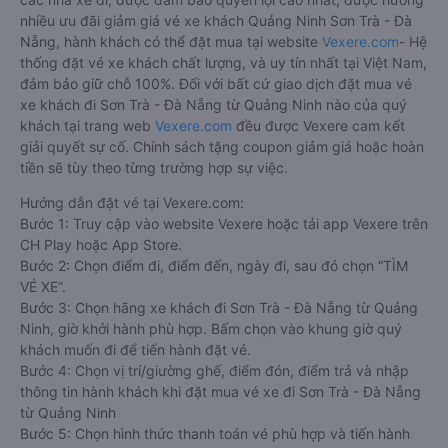
nhiều ưu đãi giảm giá vé xe khách Quảng Ninh Sơn Trà - Đà
Nẵng, hành khách có thể đặt mua tại website
Vexere.com
- Hệ
thống đặt vé xe khách chất lượng, và uy tín nhất tại Việt Nam,
đảm bảo giữ chỗ 100%. Đối với bất cứ giao dịch đặt mua vé
xe khách đi Sơn Trà - Đà Nẵng từ Quảng Ninh nào của quý
khách tại trang web
Vexere.com
đều được Vexere cam kết
giải quyết sự cố. Chính sách tặng coupon giảm giá hoặc hoàn
tiền sẽ tùy theo từng trường hợp sự việc.
Hướng dẫn đặt vé tại Vexere.com:
Bước 1: Truy cập vào website Vexere hoặc tải app Vexere trên
CH Play hoặc App Store.
Bước 2: Chọn điểm đi, điểm đến, ngày đi, sau đó chọn “TÌM
VÉ XE”.
Bước 3: Chọn hãng xe khách đi Sơn Trà - Đà Nẵng từ Quảng
Ninh, giờ khởi hành phù hợp. Bấm chọn vào khung giờ quý
khách muốn đi để tiến hành đặt vé.
Bước 4: Chọn vị trí/giường ghế, điểm đón, điểm trả và nhập
thông tin hành khách khi đặt mua vé xe đi Sơn Trà - Đà Nẵng
từ Quảng Ninh
Bước 5: Chọn hình thức thanh toán vé phù hợp và tiến hành