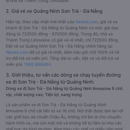
là nhà xe Thành Trung Limousine.
2. Giá vé xe Quảng Ninh Sơn Trà - Đà Nẵng
Hiện tại, theo cập nhật mới nhất của
Vexere.com
, giá vé xe
khách đi Sơn Trà - Đà Nẵng từ Quảng Ninh có mức giá dao
động từ 722500 đồng - 970000 đồng. Trong đó, nhà xe
Thành Trung Limousine có giá vé rẻ nhất, chỉ 722500 đồng.
Đặt vé xe Quảng Ninh Sơn Trà - Đà Nẵng chính hãng tại
Vexere.com
để có giá rẻ nhất, đảm bảo giữ chỗ 100% và hỗ
trợ đổi trả vé miễn phí. Tổng đài tư vấn, đặt vé và đổi trả vé
miễn phí:
1900 888684
.
3. Giới thiệu, tư vấn các dòng xe chạy tuyến đường
xe đi Sơn Trà - Đà Nẵng từ Quảng Ninh:
Dòng xe đi Sơn Trà - Đà Nẵng từ Quảng Ninh limousine 9 chỗ
vip, chất lượng cao: Tiện lợi, sang trọng
Là sản phẩm xe đi Sơn Trà - Đà Nẵng từ Quảng Ninh
limousine 9 chỗ cải tiến từ xe 16 chỗ. Nội thất được làm lại với
các ghế bọc da chuẩn Châu Âu, không chỉ êm ái cho chuyến
hành trình xa, mà còn mát mẻ và không hề bị hầm bí như các
ghế bọc da bình thường. Kèm theo các ghế có nhiều tiện nghi