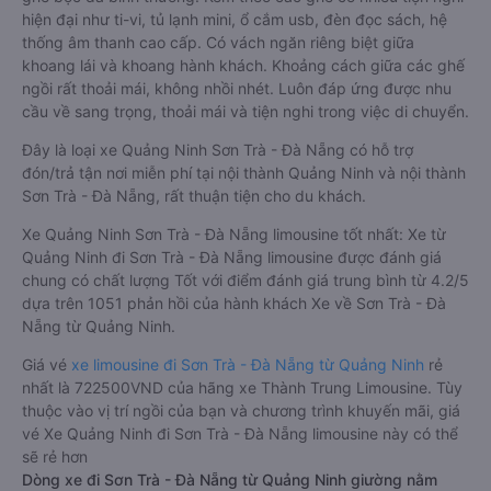
hiện đại như ti-vi, tủ lạnh mini, ổ cắm usb, đèn đọc sách, hệ
thống âm thanh cao cấp. Có vách ngăn riêng biệt giữa
khoang lái và khoang hành khách. Khoảng cách giữa các ghế
ngồi rất thoải mái, không nhồi nhét. Luôn đáp ứng được nhu
cầu về sang trọng, thoải mái và tiện nghi trong việc di chuyển.
Đây là loại xe Quảng Ninh Sơn Trà - Đà Nẵng có hỗ trợ
đón/trả tận nơi miễn phí tại nội thành Quảng Ninh và nội thành
Sơn Trà - Đà Nẵng, rất thuận tiện cho du khách.
Xe Quảng Ninh Sơn Trà - Đà Nẵng limousine tốt nhất: Xe từ
Quảng Ninh đi Sơn Trà - Đà Nẵng limousine được đánh giá
chung có chất lượng Tốt với điểm đánh giá trung bình từ 4.2/5
dựa trên 1051 phản hồi của hành khách Xe về Sơn Trà - Đà
Nẵng từ Quảng Ninh.
Giá vé
xe limousine đi Sơn Trà - Đà Nẵng từ Quảng Ninh
rẻ
nhất là 722500VND của hãng xe Thành Trung Limousine. Tùy
thuộc vào vị trí ngồi của bạn và chương trình khuyến mãi, giá
vé Xe Quảng Ninh đi Sơn Trà - Đà Nẵng limousine này có thể
sẽ rẻ hơn
Dòng xe đi Sơn Trà - Đà Nẵng từ Quảng Ninh giường nằm