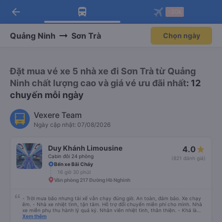
arrow_back
Tải app Vexere ngay!
Tải app Vexere
-30k
Mở app
Mở app
Nhận ưu đãi thành viên độc
-30k/ghế khi đặt vé máy bay qua
quyền
app
Quảng Ninh
Sơn Trà
Chọn ngày
Đặt mua vé xe 5 nhà xe đi Sơn Trà từ Quảng
Ninh chất lượng cao và giá vé ưu đãi nhất
: 12
chuyến mỗi ngày
Vexere Team
Ngày cập nhật: 07/08/2026
Duy Khánh Limousine
4.0
Cabin đôi 24 phòng
(821 đánh giá)
Bến xe Bãi Cháy
16 giờ 30 phút
Văn phòng 217 Đường Hồ Nghinh
- Trời mưa bão nhưng tài xế vẫn chạy đúng giờ. An toàn, đảm bảo. Xe chạy
êm. - Nhà xe nhiệt tình, tận tâm. Hỗ trợ đổi chuyến miễn phí cho mình. Nhà
xe miễn phụ thu hành lý quá ký. Nhân viên nhiệt tình, thân thiện. - Khá là
thích tài xế. Lái xe an toàn. Chu đáo, thân thiện, nhiệt tình. - Xe ngồi thoải
Xem thêm