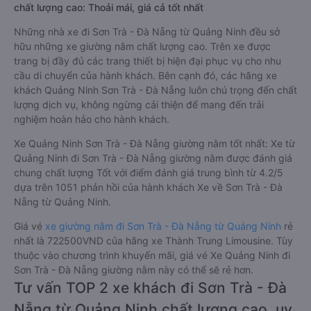
chất lượng cao: Thoải mái, giá cả tốt nhất
Những nhà xe đi Sơn Trà - Đà Nẵng từ Quảng Ninh đều sở
hữu những xe giường nằm chất lượng cao. Trên xe được
trang bị đầy đủ các trang thiết bị hiện đại phục vụ cho nhu
cầu di chuyển của hành khách. Bên cạnh đó, các hãng xe
khách Quảng Ninh Sơn Trà - Đà Nẵng luôn chú trọng đến chất
lượng dịch vụ, không ngừng cải thiện để mang đến trải
nghiệm hoàn hảo cho hành khách.
Xe Quảng Ninh Sơn Trà - Đà Nẵng giường nằm tốt nhất: Xe từ
Quảng Ninh đi Sơn Trà - Đà Nẵng giường nằm được đánh giá
chung chất lượng Tốt với điểm đánh giá trung bình từ 4.2/5
dựa trên 1051 phản hồi của hành khách Xe về Sơn Trà - Đà
Nẵng từ Quảng Ninh.
Giá vé
xe giường nằm đi Sơn Trà - Đà Nẵng từ Quảng Ninh
rẻ
nhất là 722500VND của hãng xe Thành Trung Limousine. Tùy
thuộc vào chương trình khuyến mãi, giá vé Xe Quảng Ninh đi
Sơn Trà - Đà Nẵng giường nằm này có thể sẽ rẻ hơn.
Tư vấn TOP 2 xe khách đi Sơn Trà - Đà
Nẵng từ Quảng Ninh chất lượng cao, uy