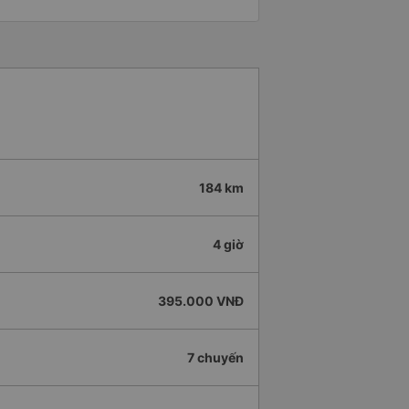
184 km
4 giờ
395.000 VNĐ
7 chuyến