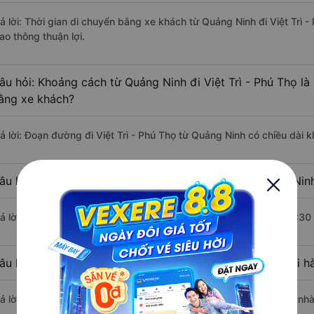
rả lời: Thời gian di chuyển bằng xe khách từ Quảng Ninh đi Việt Trì 
ao thông thuận lợi.
âu hỏi: Khoảng cách từ Quảng Ninh đi Việt Trì - Phú Thọ l
ằng xe khách?
rả lời: Đoạn đường đi Việt Trì - Phú Thọ từ Quảng Ninh có chiều dài
âu hỏi: Mỗi ngày có bao nhiêu chuyến xe khách Quảng Ninh 
rả lời: Trung bình mỗi ngày có khoảng 7 chuyến xe bắt đầu từ 12:30
âu hỏi: Nhà xe đi Quảng Ninh Việt Trì - Phú Thọ nào khởi 
rả lời: Chuyến xe có giờ xuất phát sớm nhất vào lúc 12:30 là của n