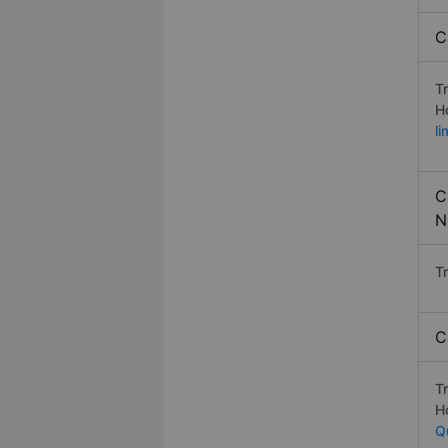
C
T
H
l
C
N
T
C
T
H
Q