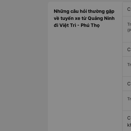
C
Những câu hỏi thường gặp
về tuyến xe từ Quảng Ninh
T
đi Việt Trì - Phú Thọ
(
C
T
C
Tr
C
k