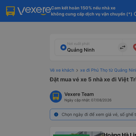
Cam kết hoàn 150% nếu nhà xe

không cung cấp dịch vụ vận chuyển (*)
in
Nơi xuất phát
import_export
Vé xe khách
xe đi Phú Thọ từ Quảng Nin
Đặt mua vé xe 5 nhà xe đi Việt T
Vexere Team
Ngày cập nhật: 07/08/2026
Chọn ngày đi để xem giá vé, số ghế t
info
Hoàng Hà L