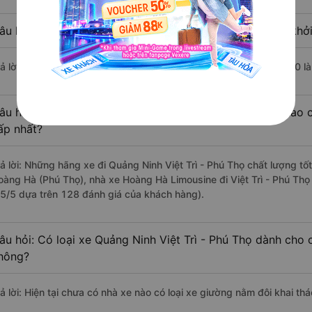
âu hỏi: Nhà xe đi Việt Trì - Phú Thọ từ Quảng Ninh nào khởi
rả lời: Chuyến xe có giờ xuất phát trễ (muộn) nhất là vào lúc 14:00 
âu hỏi: Review xe đi Việt Trì - Phú Thọ từ Quảng Ninh nào c
ấp nhất?
rả lời: Những hãng xe đi Quảng Ninh Việt Trì - Phú Thọ chất lượng tốt
oàng Hà (Phú Thọ), nhà xe Hoàng Hà Limousine đi Việt Trì - Phú Thọ
.5/5 dựa trên 128 đánh giá của khách hàng).
âu hỏi: Có loại xe Quảng Ninh Việt Trì - Phú Thọ dành cho 
hông?
ả lời: Hiện tại chưa có nhà xe nào có loại xe giường nằm đôi khai thá