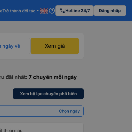
help_outline
phone
Hotline 24/7
Đăng nhập
re
Trở thành đối tác
arrow_drop_down
Xem giá
 ngày về
ưu đãi nhất
: 7 chuyến mỗi ngày
Xem bộ lọc chuyến phổ biến
Chọn ngày
ất thoải mái.