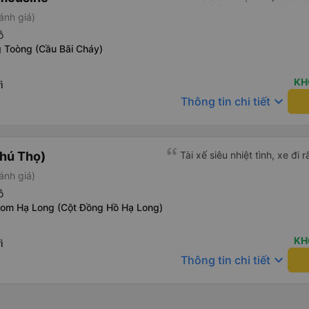
ánh giá)
ỗ
 Toòng (Cầu Bãi Cháy)
KH
ì
keyboard_arrow_down
Thông tin chi tiết
hú Thọ)
Tài xế siêu nhiệt tình, xe đi r
ánh giá)
ỗ
com Hạ Long (Cột Đồng Hồ Hạ Long)
KH
ì
keyboard_arrow_down
Thông tin chi tiết