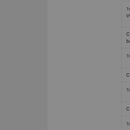
T
gi
C
b
T
C
T
C
T