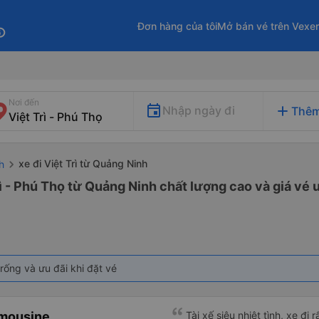
Đơn hàng của tôi
Mở bán vé trên Vexe
fo
Nơi đến
add
Nhập ngày đi
Thêm
xe đi Việt Trì từ Quảng Ninh
h
rì - Phú Thọ từ Quảng Ninh chất lượng cao và giá vé 
rống và ưu đãi khi đặt vé
imousine
Tài xế siêu nhiệt tình, xe đi r