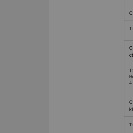
C
T
C
c
T
H
4
C
k
Tr