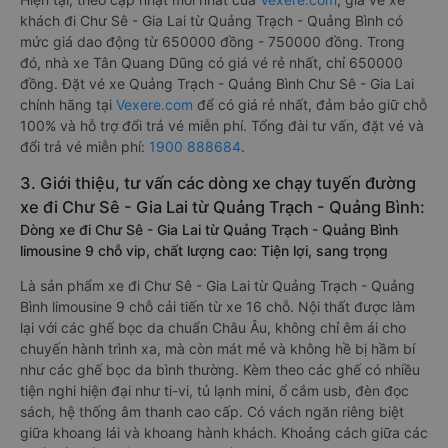
khách đi Chư Sê - Gia Lai từ Quảng Trạch - Quảng Bình có
mức giá dao động từ 650000 đồng - 750000 đồng. Trong
đó, nhà xe Tân Quang Dũng có giá vé rẻ nhất, chỉ 650000
đồng. Đặt vé xe Quảng Trạch - Quảng Bình Chư Sê - Gia Lai
chính hãng tại
Vexere.com
để có giá rẻ nhất, đảm bảo giữ chỗ
100% và hỗ trợ đổi trả vé miễn phí. Tổng đài tư vấn, đặt vé và
đổi trả vé miễn phí:
1900 888684
.
3. Giới thiệu, tư vấn các dòng xe chạy tuyến đường
xe đi Chư Sê - Gia Lai từ Quảng Trạch - Quảng Bình:
Dòng xe đi Chư Sê - Gia Lai từ Quảng Trạch - Quảng Bình
limousine 9 chỗ vip, chất lượng cao: Tiện lợi, sang trọng
Là sản phẩm xe đi Chư Sê - Gia Lai từ Quảng Trạch - Quảng
Bình limousine 9 chỗ cải tiến từ xe 16 chỗ. Nội thất được làm
lại với các ghế bọc da chuẩn Châu Âu, không chỉ êm ái cho
chuyến hành trình xa, mà còn mát mẻ và không hề bị hầm bí
như các ghế bọc da bình thường. Kèm theo các ghế có nhiều
tiện nghi hiện đại như ti-vi, tủ lạnh mini, ổ cắm usb, đèn đọc
sách, hệ thống âm thanh cao cấp. Có vách ngăn riêng biệt
giữa khoang lái và khoang hành khách. Khoảng cách giữa các