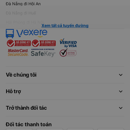
Đà Nẵng đi Hội An
Đà Nẵng đi Huế
Hải Phòng đi Hà Nội
Xem tất cả tuyến đường
keyboard_arrow_down
Về chúng tôi
keyboard_arrow_down
Hỗ trợ
keyboard_arrow_down
Trở thành đối tác
Đối tác thanh toán