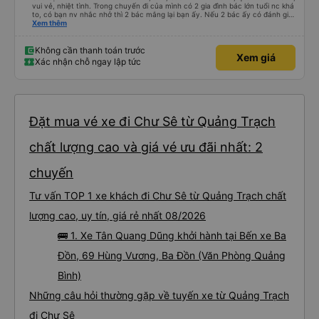
vui vẻ, nhiệt tình. Trong chuyến đi của mình có 2 gia đình bác lớn tuổi nc khá
to, có bạn nv nhắc nhở thì 2 bác mắng lại bạn ấy. Nếu 2 bác ấy có đánh giá
xấu thì mình ngược lại nha. Bạn ấy nhắc nhở rất đúng. 2 bác nói rất to. To
Xem thêm
đến lỗi mình ngủ còn mơ được câu chuyện các bác nói với nhau xuất hiện
trong giấc mơ của mình luôn. Nên nếu bạn ấy bị phản ánh thì đừng trừ lương
bạn ấy nha. Nếu bạn ấy bị trừ thì bảo bạn ấy liên hệ sđt của mình, mình hỗ
Không cần thanh toán trước
Xem giá
trợ ạ. Số mình đuôi 666, chuyến ĐH-NT ngày 16/1. À các bạn nữ lễ tân xinh
Xác nhận chỗ ngay lập tức
iu còn đổi cho mình phòng đơn sang đôi xong còn note là (một mình) yêu
luôn. Nhưng phòng đôi mà nằm một thì mỗi lần xe rẽ 1 cái là ✈️ Ít đi xe khách
nhưng đủ để đánh giá 10/10.
Đặt mua vé xe đi Chư Sê từ Quảng Trạch
chất lượng cao và giá vé ưu đãi nhất: 2
chuyến
Tư vấn TOP 1 xe khách đi Chư Sê từ Quảng Trạch chất
lượng cao, uy tín, giá rẻ nhất 08/2026
🚌 1. Xe Tân Quang Dũng khởi hành tại Bến xe Ba
Đồn, 69 Hùng Vương, Ba Đồn (Văn Phòng Quảng
Bình)
Những câu hỏi thường gặp về tuyến xe từ Quảng Trạch
đi Chư Sê