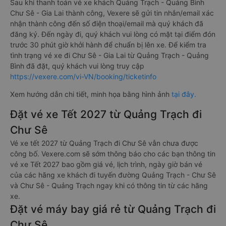
Sau khi thanh toán vé xe khách Quảng Trạch - Quảng Bình
Chư Sê - Gia Lai thành công, Vexere sẽ gửi tin nhắn/email xác
nhận thành công đến số điện thoại/email mà quý khách đã
đăng ký. Đến ngày đi, quý khách vui lòng có mặt tại điểm đón
trước 30 phút giờ khởi hành để chuẩn bị lên xe. Để kiểm tra
tình trạng vé xe đi Chư Sê - Gia Lai từ Quảng Trạch - Quảng
Bình đã đặt, quý khách vui lòng truy cập
https://vexere.com/vi-VN/booking/ticketinfo
Xem hướng dẫn chi tiết, minh họa bằng hình ảnh
tại đây.
Đặt vé xe Tết 2027 từ Quảng Trạch đi
Chư Sê
Vé xe tết 2027 từ Quảng Trạch đi Chư Sê vẫn chưa được
công bố. Vexere.com sẽ sớm thông báo cho các bạn thông tin
vé xe Tết 2027 bao gồm giá vé, lịch trình, ngày giờ bán vé
của các hãng xe khách đi tuyến đường Quảng Trạch - Chư Sê
và Chư Sê - Quảng Trạch ngay khi có thông tin từ các hãng
xe.
Đặt vé máy bay giá rẻ từ Quảng Trạch đi
Chư Sê