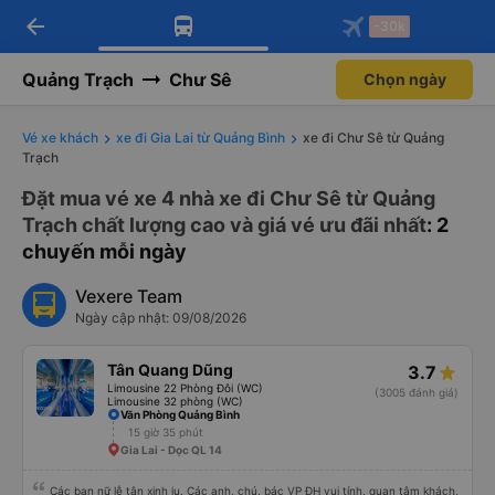
arrow_back
Tải app Vexere ngay!
Tải app Vexere
-30k
Mở app
Mở app
Nhận ưu đãi thành viên độc
-30k/ghế khi đặt vé máy bay qua
quyền
app
Quảng Trạch
Chư Sê
Chọn ngày
Vé xe khách
xe đi Gia Lai từ Quảng Bình
xe đi Chư Sê từ Quảng
Trạch
Đặt mua vé xe 4 nhà xe đi Chư Sê từ Quảng
Trạch chất lượng cao và giá vé ưu đãi nhất
: 2
chuyến mỗi ngày
Vexere Team
Ngày cập nhật: 09/08/2026
Tân Quang Dũng
3.7
Limousine 22 Phòng Đôi (WC)
(3005 đánh giá)
Limousine 32 phòng (WC)
Văn Phòng Quảng Bình
15 giờ 35 phút
Gia Lai - Dọc QL 14
Các bạn nữ lễ tân xinh iu. Các anh, chú, bác VP ĐH vui tính, quan tâm khách,