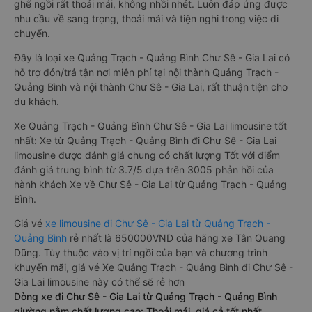
ghế ngồi rất thoải mái, không nhồi nhét. Luôn đáp ứng được
nhu cầu về sang trọng, thoải mái và tiện nghi trong việc di
chuyển.
Đây là loại xe Quảng Trạch - Quảng Bình Chư Sê - Gia Lai có
hỗ trợ đón/trả tận nơi miễn phí tại nội thành Quảng Trạch -
Quảng Bình và nội thành Chư Sê - Gia Lai, rất thuận tiện cho
du khách.
Xe Quảng Trạch - Quảng Bình Chư Sê - Gia Lai limousine tốt
nhất: Xe từ Quảng Trạch - Quảng Bình đi Chư Sê - Gia Lai
limousine được đánh giá chung có chất lượng Tốt với điểm
đánh giá trung bình từ 3.7/5 dựa trên 3005 phản hồi của
hành khách Xe về Chư Sê - Gia Lai từ Quảng Trạch - Quảng
Bình.
Giá vé
xe limousine đi Chư Sê - Gia Lai từ Quảng Trạch -
Quảng Bình
rẻ nhất là 650000VND của hãng xe Tân Quang
Dũng. Tùy thuộc vào vị trí ngồi của bạn và chương trình
khuyến mãi, giá vé Xe Quảng Trạch - Quảng Bình đi Chư Sê -
Gia Lai limousine này có thể sẽ rẻ hơn
Dòng xe đi Chư Sê - Gia Lai từ Quảng Trạch - Quảng Bình
giường nằm chất lượng cao: Thoải mái, giá cả tốt nhất