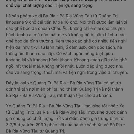
chỗ vip, chất lượng cao: Tiện lợi, sang trọng
Là sản phẩm xe đi Bà Rịa - Bà Rịa-Vũng Tàu từ Quảng Trị
limousine 9 chỗ cải tiến từ xe 16 chỗ. Nội thất được làm lại với
các ghế bọc da chuẩn Châu Âu, không chỉ êm ái cho chuyến
hành trình xa, mà còn mát mẻ và không hề bị hầm bí như các
ghế bọc da bình thường. Kèm theo các ghế có nhiều tiện nghi
hiện đại như ti-vi, tủ lạnh mini, ổ cắm usb, đèn đọc sách, hệ
thống âm thanh cao cấp. Có vách ngăn riêng biệt giữa
khoang lái và khoang hành khách. Khoảng cách giữa các ghế
ngồi rất thoải mái, không nhồi nhét. Luôn đáp ứng được nhu
cầu về sang trọng, thoải mái và tiện nghi trong việc di chuyển.
Đây là loại xe Quảng Trị Bà Rịa - Bà Rịa-Vũng Tàu có hỗ trợ
đón/trả tận nơi miễn phí tại nội thành Quảng Trị và nội thành
Bà Rịa - Bà Rịa-Vũng Tàu, rất thuận tiện cho du khách.
Xe Quảng Trị Bà Rịa - Bà Rịa-Vũng Tàu limousine tốt nhất: Xe
từ Quảng Trị đi Bà Rịa - Bà Rịa-Vũng Tàu limousine được đánh
giá chung có chất lượng Tốt với điểm đánh giá trung bình từ
3.7/5 dựa trên 2999 phản hồi của hành khách Xe về Bà Rịa -
Bà Rịa-Vũng Tàu từ Quảng Trị.