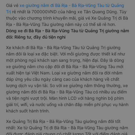
Giá vé
xe giường nằm đi Bà Rịa - Bà Rịa-Vũng Tàu từ Quảng
Trị
rẻ nhất là 700000VND của hãng xe Tân Quang Dũng. Tùy
thuộc vào chương trình khuyến mãi, giá vé Xe Quảng Trị đi Bà
Rịa - Bà Rịa-Vũng Tàu giường nằm này có thể sẽ rẻ hơn.
Dòng xe đi Bà Rịa - Bà Rịa-Vũng Tàu từ Quảng Trị giường nằm
đôi: Riêng tư, đầy đủ tiện nghi
Xe khách đi Bà Rịa - Bà Rịa-Vũng Tàu từ Quảng Trị giường
nằm đôi là loại xe đặc biệt. Với mỗi giường được thiết kế như
một phòng ngủ khách sạn sang trọng, hiện đại. Đây là dòng
xe giường nằm cho cặp đôi đi Bà Rịa - Bà Rịa-Vũng Tàu mới
xuất hiện tại Việt Nam. Loại xe giường nằm đôi ra đời nhằm
đáp ứng yêu cầu ngày càng cao của khách hàng về chất
lượng dịch vụ vận tải. So với xe giường nằm thông thường, xe
giường nằm đôi đi Bà Rịa - Bà Rịa-Vũng Tàu có nhiều ưu điểm
và tiện nghi vượt trội. Màn hình LCD với hàng nghìn bộ phim
giải trí, wifi, và nước uống và chăn đắp miễn phí phục vụ hành
khách suốt hành trình.
Xe Quảng Trị Bà Rịa - Bà Rịa-Vũng Tàu giường nằm đôi tốt
nhất: Xe từ Quảng Trị đi Bà Rịa - Bà Rịa-Vũng Tàu giường nằm
đôi được đánh giá chung có chất lượng Tốt với điểm đánh giá