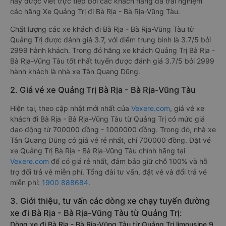
này được viết trực tiếp bởi các khách hàng đã trải nghiệm
các hãng Xe Quảng Trị đi Bà Rịa - Bà Rịa-Vũng Tàu.
Chất lượng các xe khách đi Bà Rịa - Bà Rịa-Vũng Tàu từ
Quảng Trị được đánh giá 3.7, với điểm trung bình là 3.7/5 bởi
2999 hành khách. Trong đó hãng xe khách Quảng Trị Bà Rịa -
Bà Rịa-Vũng Tàu tốt nhất tuyến được đánh giá 3.7/5 bởi 2999
hành khách là nhà xe Tân Quang Dũng.
2. Giá vé xe Quảng Trị Bà Rịa - Bà Rịa-Vũng Tàu
Hiện tại, theo cập nhật mới nhất của
Vexere.com
, giá vé xe
khách đi Bà Rịa - Bà Rịa-Vũng Tàu từ Quảng Trị có mức giá
dao động từ 700000 đồng - 1000000 đồng. Trong đó, nhà xe
Tân Quang Dũng có giá vé rẻ nhất, chỉ 700000 đồng. Đặt vé
xe Quảng Trị Bà Rịa - Bà Rịa-Vũng Tàu chính hãng tại
Vexere.com
để có giá rẻ nhất, đảm bảo giữ chỗ 100% và hỗ
trợ đổi trả vé miễn phí. Tổng đài tư vấn, đặt vé và đổi trả vé
miễn phí:
1900 888684
.
3. Giới thiệu, tư vấn các dòng xe chạy tuyến đường
xe đi Bà Rịa - Bà Rịa-Vũng Tàu từ Quảng Trị:
Dòng xe đi Bà Rịa - Bà Rịa-Vũng Tàu từ Quảng Trị limousine 9