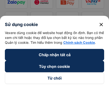
close
Sử dụng cookie
Vexere dùng cookie để website hoạt động ổn định. Bạn có thể
xem chi tiết hoặc thay đổi lựa chọn bất kỳ lúc nào trong phần
Quản lý cookie. Tìm hiểu thêm trong
Chính sách Cookie
.
Chấp nhận tất cả
Tùy chọn cookie
Từ chối
Theo dõi chúng tôi trên
Facebook
Tiktok
Youtube
Công ty TNHH Thương Mại Dịch Vụ Vexere