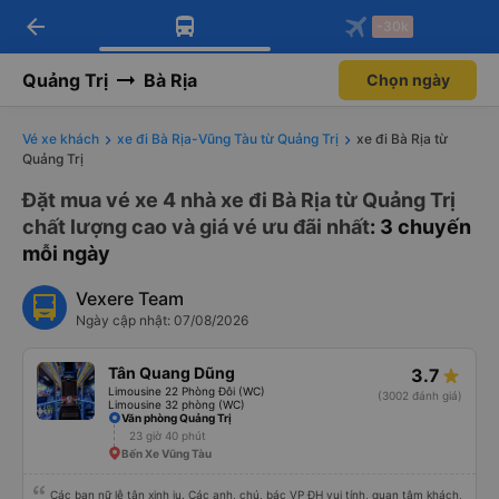
arrow_back
Tải app Vexere ngay!
Tải app Vexere
-30k
Mở app
Mở app
Nhận ưu đãi thành viên độc
-30k/ghế khi đặt vé máy bay qua
quyền
app
Quảng Trị
Bà Rịa
Chọn ngày
Vé xe khách
xe đi Bà Rịa-Vũng Tàu từ Quảng Trị
xe đi Bà Rịa từ
Quảng Trị
Đặt mua vé xe 4 nhà xe đi Bà Rịa từ Quảng Trị
chất lượng cao và giá vé ưu đãi nhất
: 3 chuyến
mỗi ngày
Vexere Team
Ngày cập nhật: 07/08/2026
Tân Quang Dũng
3.7
Limousine 22 Phòng Đôi (WC)
(3002 đánh giá)
Limousine 32 phòng (WC)
Văn phòng Quảng Trị
23 giờ 40 phút
Bến Xe Vũng Tàu
Các bạn nữ lễ tân xinh iu. Các anh, chú, bác VP ĐH vui tính, quan tâm khách,