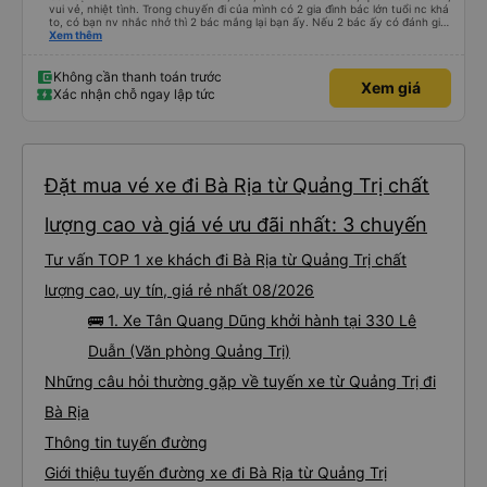
vui vẻ, nhiệt tình. Trong chuyến đi của mình có 2 gia đình bác lớn tuổi nc khá
to, có bạn nv nhắc nhở thì 2 bác mắng lại bạn ấy. Nếu 2 bác ấy có đánh giá
xấu thì mình ngược lại nha. Bạn ấy nhắc nhở rất đúng. 2 bác nói rất to. To
Xem thêm
đến lỗi mình ngủ còn mơ được câu chuyện các bác nói với nhau xuất hiện
trong giấc mơ của mình luôn. Nên nếu bạn ấy bị phản ánh thì đừng trừ lương
bạn ấy nha. Nếu bạn ấy bị trừ thì bảo bạn ấy liên hệ sđt của mình, mình hỗ
Không cần thanh toán trước
Xem giá
trợ ạ. Số mình đuôi 666, chuyến ĐH-NT ngày 16/1. À các bạn nữ lễ tân xinh
Xác nhận chỗ ngay lập tức
iu còn đổi cho mình phòng đơn sang đôi xong còn note là (một mình) yêu
luôn. Nhưng phòng đôi mà nằm một thì mỗi lần xe rẽ 1 cái là ✈️ Ít đi xe khách
nhưng đủ để đánh giá 10/10.
Đặt mua vé xe đi Bà Rịa từ Quảng Trị chất
lượng cao và giá vé ưu đãi nhất: 3 chuyến
Tư vấn TOP 1 xe khách đi Bà Rịa từ Quảng Trị chất
lượng cao, uy tín, giá rẻ nhất 08/2026
🚌 1. Xe Tân Quang Dũng khởi hành tại 330 Lê
Duẫn (Văn phòng Quảng Trị)
Những câu hỏi thường gặp về tuyến xe từ Quảng Trị đi
Bà Rịa
Thông tin tuyến đường
Giới thiệu tuyến đường xe đi Bà Rịa từ Quảng Trị