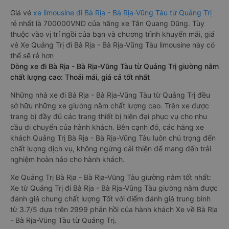
Giá vé
xe limousine đi Bà Rịa - Bà Rịa-Vũng Tàu từ Quảng Trị
rẻ nhất là 700000VND của hãng xe Tân Quang Dũng. Tùy
thuộc vào vị trí ngồi của bạn và chương trình khuyến mãi, giá
vé Xe Quảng Trị đi Bà Rịa - Bà Rịa-Vũng Tàu limousine này có
thể sẽ rẻ hơn
Dòng xe đi Bà Rịa - Bà Rịa-Vũng Tàu từ Quảng Trị giường nằm
chất lượng cao: Thoải mái, giá cả tốt nhất
Những nhà xe đi Bà Rịa - Bà Rịa-Vũng Tàu từ Quảng Trị đều
sở hữu những xe giường nằm chất lượng cao. Trên xe được
trang bị đầy đủ các trang thiết bị hiện đại phục vụ cho nhu
cầu di chuyển của hành khách. Bên cạnh đó, các hãng xe
khách Quảng Trị Bà Rịa - Bà Rịa-Vũng Tàu luôn chú trọng đến
chất lượng dịch vụ, không ngừng cải thiện để mang đến trải
nghiệm hoàn hảo cho hành khách.
Xe Quảng Trị Bà Rịa - Bà Rịa-Vũng Tàu giường nằm tốt nhất:
Xe từ Quảng Trị đi Bà Rịa - Bà Rịa-Vũng Tàu giường nằm được
đánh giá chung chất lượng Tốt với điểm đánh giá trung bình
từ 3.7/5 dựa trên 2999 phản hồi của hành khách Xe về Bà Rịa
- Bà Rịa-Vũng Tàu từ Quảng Trị.