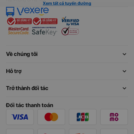
Xem tất cả tuyến đường
keyboard_arrow_down
Về chúng tôi
keyboard_arrow_down
Hỗ trợ
keyboard_arrow_down
Trở thành đối tác
Đối tác thanh toán