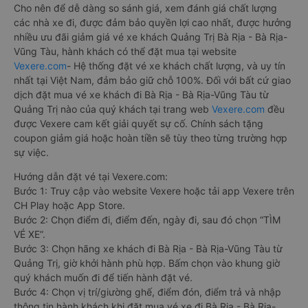
Cho nên để dễ dàng so sánh giá, xem đánh giá chất lượng
các nhà xe đi, được đảm bảo quyền lợi cao nhất, được hưởng
nhiều ưu đãi giảm giá vé xe khách Quảng Trị Bà Rịa - Bà Rịa-
Vũng Tàu, hành khách có thể đặt mua tại website
Vexere.com
- Hệ thống đặt vé xe khách chất lượng, và uy tín
nhất tại Việt Nam, đảm bảo giữ chỗ 100%. Đối với bất cứ giao
dịch đặt mua vé xe khách đi Bà Rịa - Bà Rịa-Vũng Tàu từ
Quảng Trị nào của quý khách tại trang web
Vexere.com
đều
được Vexere cam kết giải quyết sự cố. Chính sách tặng
coupon giảm giá hoặc hoàn tiền sẽ tùy theo từng trường hợp
sự việc.
Hướng dẫn đặt vé tại Vexere.com:
Bước 1: Truy cập vào website Vexere hoặc tải app Vexere trên
CH Play hoặc App Store.
Bước 2: Chọn điểm đi, điểm đến, ngày đi, sau đó chọn “TÌM
VÉ XE”.
Bước 3: Chọn hãng xe khách đi Bà Rịa - Bà Rịa-Vũng Tàu từ
Quảng Trị, giờ khởi hành phù hợp. Bấm chọn vào khung giờ
quý khách muốn đi để tiến hành đặt vé.
Bước 4: Chọn vị trí/giường ghế, điểm đón, điểm trả và nhập
thông tin hành khách khi đặt mua vé xe đi Bà Rịa - Bà Rịa-