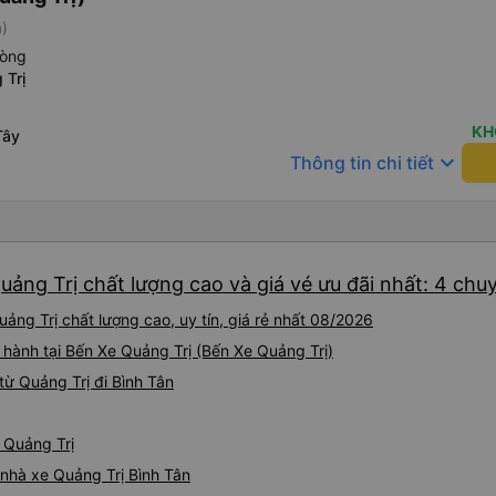
á)
hòng
 Trị
KH
Tây
keyboard_arrow_down
Thông tin chi tiết
uảng Trị chất lượng cao và giá vé ưu đãi nhất: 4 chu
ảng Trị chất lượng cao, uy tín, giá rẻ nhất 08/2026
i hành tại Bến Xe Quảng Trị (Bến Xe Quảng Trị)
ừ Quảng Trị đi Bình Tân
ừ Quảng Trị
á nhà xe Quảng Trị Bình Tân