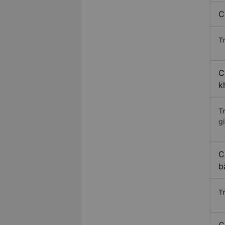
C
Tr
C
k
T
gi
C
b
T