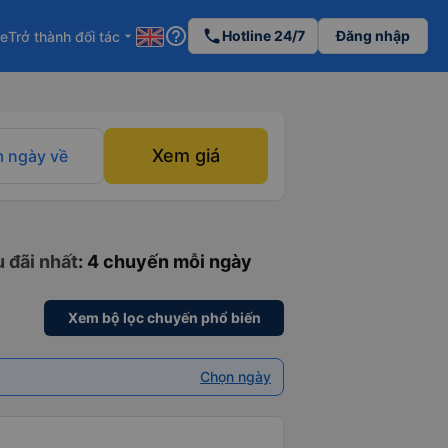
help_outline
phone
Hotline 24/7
Đăng nhập
re
Trở thành đối tác
arrow_drop_down
Xem giá
 ngày về
u đãi nhất
: 4 chuyến mỗi ngày
Xem bộ lọc chuyến phổ biến
Chọn ngày