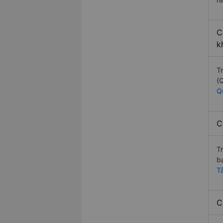
C
k
T
(
Q
C
T
b
T
C