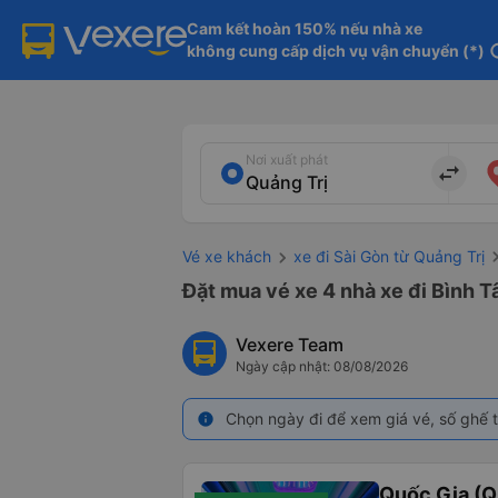
Cam kết hoàn 150% nếu nhà xe

không cung cấp dịch vụ vận chuyển (*)
in
Nơi xuất phát
import_export
Vé xe khách
xe đi Sài Gòn từ Quảng Trị
Đặt mua vé xe 4 nhà xe đi Bình T
Vexere Team
Ngày cập nhật: 08/08/2026
Chọn ngày đi để xem giá vé, số ghế t
info
Quốc Gia (Q