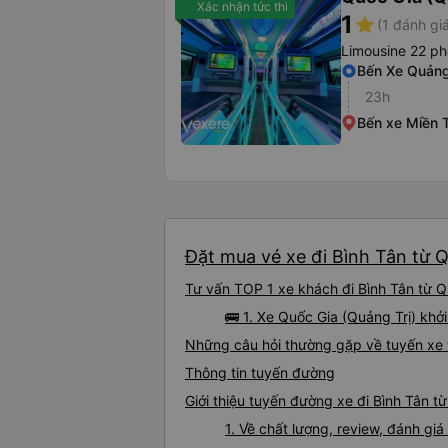
Xác nhận tức thì
1
star
(1 đánh gi
Limousine 22 p
Bến Xe Quảng
23h
Bến xe Miền 
Đặt mua vé xe đi Bình Tân từ Q
Tư vấn TOP 1 xe khách đi Bình Tân từ Qu
🚌 1. Xe Quốc Gia (Quảng Trị) khở
Những câu hỏi thường gặp về tuyến xe t
Thông tin tuyến đường
Giới thiệu tuyến đường xe đi Bình Tân t
1. Về chất lượng, review, đánh gi