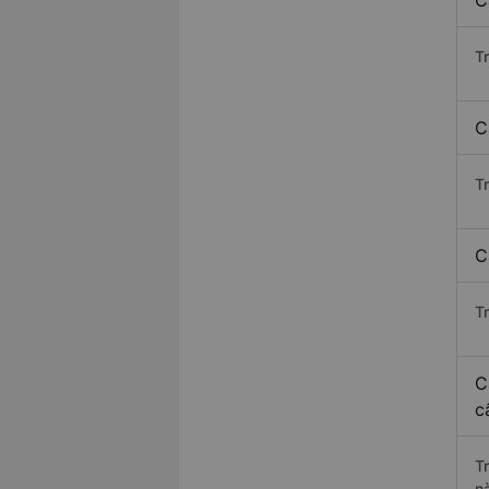
C
T
C
T
C
T
C
c
T
n