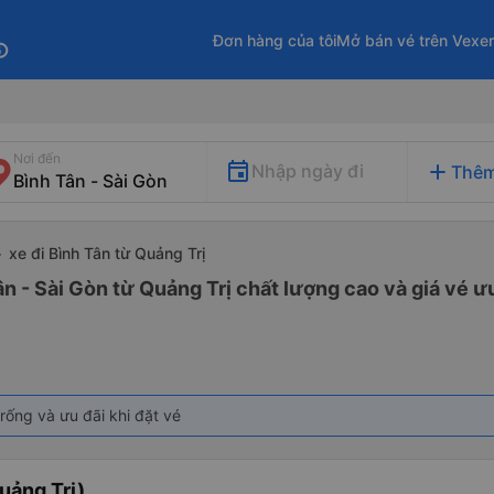
Đơn hàng của tôi
Mở bán vé trên Vexe
fo
Nơi đến
add
Nhập ngày đi
Thêm
xe đi Bình Tân từ Quảng Trị
ân - Sài Gòn từ Quảng Trị chất lượng cao và giá vé ư
rống và ưu đãi khi đặt vé
uảng Trị)