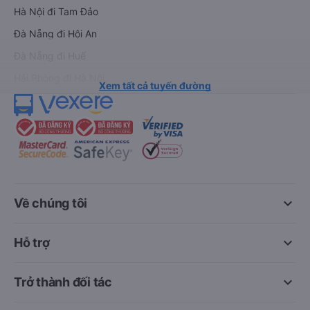
Hà Nội đi Tam Đảo
Đà Nẵng đi Hội An
Đà Nẵng đi Huế
Hải Phòng đi Hà Nội
Xem tất cả tuyến đường
keyboard_arrow_down
Về chúng tôi
keyboard_arrow_down
Hỗ trợ
keyboard_arrow_down
Trở thành đối tác