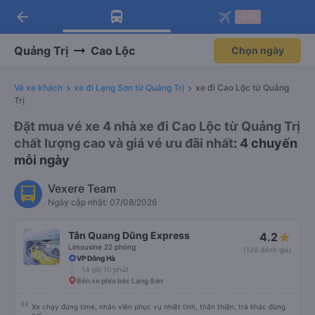
arrow_back
Tải app Vexere ngay!
Tải app Vexere
-30k
Mở app
Mở app
Nhận ưu đãi thành viên độc
-30k/ghế khi đặt vé máy bay qua
quyền
app
Quảng Trị
Cao Lộc
Chọn ngày
Vé xe khách
xe đi Lạng Sơn từ Quảng Trị
xe đi Cao Lộc từ Quảng
Trị
Đặt mua vé xe 4 nhà xe đi Cao Lộc từ Quảng Trị
chất lượng cao và giá vé ưu đãi nhất
: 4 chuyến
mỗi ngày
Vexere Team
Ngày cập nhật: 07/08/2026
Tân Quang Dũng Express
4.2
Limousine 22 phòng
(126 đánh giá)
VP Đông Hà
14 giờ 10 phút
Bến xe phía bắc Lạng Sơn
Xe chạy đúng time, nhân viên phục vụ nhiệt tình, thân thiện, trả khác đúng