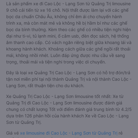
Là sản phẩm xe đi Cao Lộc - Lạng Sơn từ Quảng Trị limousine
9 chỗ cải tiến từ xe 16 chỗ. Nội thất được làm lại với các ghế
bọc da chuẩn Châu Âu, không chỉ êm ái cho chuyến hành
trình xa, mà còn mát mẻ và không hề bị hầm bí như các ghế
bọc da bình thường. Kèm theo các ghế có nhiều tiện nghi hiện
đại như ti-vi, tủ lạnh mini, ổ cắm usb, đèn đọc sách, hệ thống
âm thanh cao cấp. Có vách ngăn riêng biệt giữa khoang lái và
khoang hành khách. Khoảng cách giữa các ghế ngồi rất thoải
mái, không nhồi nhét. Luôn đáp ứng được nhu cầu về sang
trọng, thoải mái và tiện nghi trong việc di chuyển.
Đây là loại xe Quảng Trị Cao Lộc - Lạng Sơn có hỗ trợ đón/trả
tận nơi miễn phí tại nội thành Quảng Trị và nội thành Cao Lộc -
Lạng Sơn, rất thuận tiện cho du khách.
Xe Quảng Trị Cao Lộc - Lạng Sơn limousine tốt nhất: Xe từ
Quảng Trị đi Cao Lộc - Lạng Sơn limousine được đánh giá
chung có chất lượng Tốt với điểm đánh giá trung bình từ 4.2/5
dựa trên 126 phản hồi của hành khách Xe về Cao Lộc - Lạng
Sơn từ Quảng Trị.
Giá vé
xe limousine đi Cao Lộc - Lạng Sơn từ Quảng Trị
rẻ