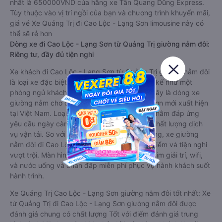
nhất là 650000VND của hãng xe Tân Quang Dũng Express.
Tùy thuộc vào vị trí ngồi của bạn và chương trình khuyến mãi,
giá vé Xe Quảng Trị đi Cao Lộc - Lạng Sơn limousine này có
thể sẽ rẻ hơn
Dòng xe đi Cao Lộc - Lạng Sơn từ Quảng Trị giường nằm đôi:
Riêng tư, đầy đủ tiện nghi
Xe khách đi Cao Lộc - Lạng Sơn từ Quảng Trị giường nằm đôi
là loại xe đặc biệt. Với mỗi giường được thiết kế như một
phòng ngủ khách sạn sang trọng, hiện đại. Đây là dòng xe
giường nằm cho cặp đôi đi Cao Lộc - Lạng Sơn mới xuất hiện
tại Việt Nam. Loại xe giường nằm đôi ra đời nhằm đáp ứng
yêu cầu ngày càng cao của khách hàng về chất lượng dịch
vụ vận tải. So với xe giường nằm thông thường, xe giường
nằm đôi đi Cao Lộc - Lạng Sơn có nhiều ưu điểm và tiện nghi
vượt trội. Màn hình LCD với hàng nghìn bộ phim giải trí, wifi,
và nước uống và chăn đắp miễn phí phục vụ hành khách suốt
hành trình.
Xe Quảng Trị Cao Lộc - Lạng Sơn giường nằm đôi tốt nhất: Xe
từ Quảng Trị đi Cao Lộc - Lạng Sơn giường nằm đôi được
đánh giá chung có chất lượng Tốt với điểm đánh giá trung