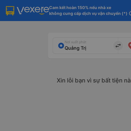
Cam kết hoàn 150% nếu nhà xe

không cung cấp dịch vụ vận chuyển (*)
in
Nơi xuất phát
import_export
Xin lỗi bạn vì sự bất tiện 