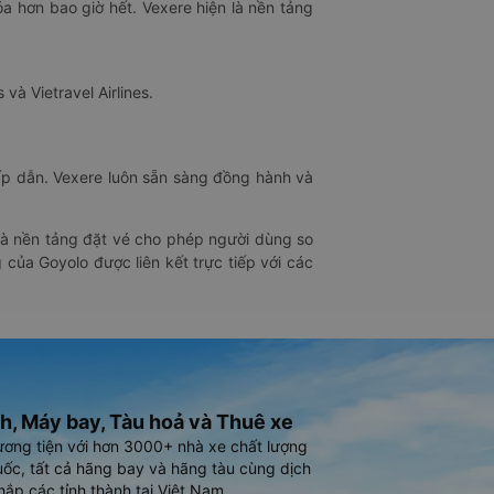
óa hơn bao giờ hết. Vexere hiện là nền tảng
 và Vietravel Airlines.
hấp dẫn. Vexere luôn sẵn sàng đồng hành và
 là nền tảng đặt vé cho phép người dùng so
 của Goyolo được liên kết trực tiếp với các
h, Máy bay, Tàu hoả và Thuê xe
ương tiện với hơn 3000+ nhà xe chất lượng
ốc, tất cả hãng bay và hãng tàu cùng dịch
hắp các tỉnh thành tại Việt Nam.