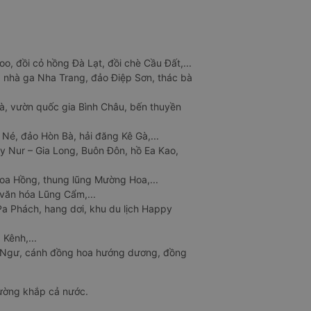
o, đồi cỏ hồng Đà Lạt, đồi chè Cầu Đất,...
 nhà ga Nha Trang, đảo Điệp Sơn, thác bà
à, vườn quốc gia Bình Châu, bến thuyền
 Né, đảo Hòn Bà, hải đăng Kê Gà,...
y Nur – Gia Long, Buôn Đôn, hồ Ea Kao,
Hoa Hồng, thung lũng Mường Hoa,...
văn hóa Lũng Cẩm,...
a Phách, hang dơi, khu du lịch Happy
 Kênh,...
n Ngư, cánh đồng hoa hướng dương, đồng
đường khắp cả nước.