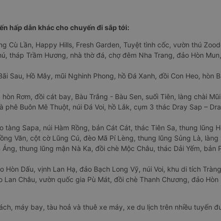
n hấp dẫn khác cho chuyến đi sắp tới:
ng Cù Lần, Happy Hills, Fresh Garden, Tuyệt tình cốc, vườn thú Zoodo
Phú, tháp Trầm Hương, nhà thờ đá, chợ đêm Nha Trang, đảo Hòn Mun,
Bãi Sau, Hồ Mây, mũi Nghinh Phong, hồ Đá Xanh, đồi Con Heo, hòn B
 hòn Rơm, đồi cát bay, Bàu Trắng - Bàu Sen, suối Tiên, làng chài Mũi
à phê Buôn Mê Thuột, núi Đá Voi, hồ Lắk, cụm 3 thác Dray Sap – Dra
o tàng Sapa, núi Hàm Rồng, bản Cát Cát, thác Tiên Sa, thung lũng 
ng Văn, cột cờ Lũng Cú, đèo Mã Pí Lèng, thung lũng Sủng Là, làng 
Áng, thung lũng mận Nà Ka, đồi chè Mộc Châu, thác Dải Yếm, bản P
o Hòn Dấu, vịnh Lan Hạ, đảo Bạch Long Vỹ, núi Voi, khu di tích Tràng
ảo Lan Châu, vườn quốc gia Pù Mát, đồi chè Thanh Chương, đảo Hò
hách, máy bay, tàu hoả và thuê xe máy, xe du lịch trên nhiều tuyến 