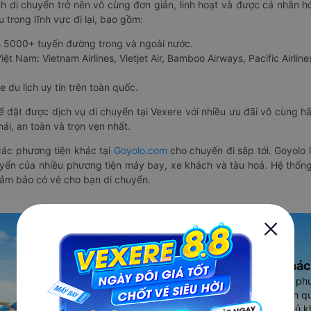
nh di chuyển trở nên vô cùng đơn giản, linh hoạt và được cá nhân h
 trong lĩnh vực đi lại, bao gồm:
n 5000+ tuyến đường trong và ngoài nước.
ệt Nam: Vietnam Airlines, Vietjet Air, Bamboo Airways, Pacific Airlines
 du lịch uy tín trên toàn quốc.
thể đặt được dịch vụ di chuyển tại Vexere với nhiều ưu đãi vô cùng 
i, an toàn và trọn vẹn nhất.
ác phương tiện khác tại
Goyolo.com
cho chuyến đi sắp tới. Goyolo
huyển của nhiều phương tiện máy bay, xe khách và tàu hoả. Hệ thống
đảm bảo có vé cho bạn di chuyển.
Ứng dụng đặt vé Xe khác
Vexere - ứng dụng đặt vé đa ph
cao, 5000+ tuyến đường toàn qu
vụ thuê xe máy, xe du lịch phủ k