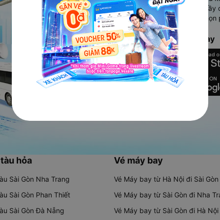
Ứng dụng hiển thị thông tin đầy 
người dùng so sánh và lựa chọn 
chóng và phù hợp nhất.
Tải ứng dụng Vexere ngay
 tàu hỏa
Vé máy bay
tàu Sài Gòn Nha Trang
Vé Máy bay từ Hà Nội đi Sài Gòn
tàu Sài Gòn Phan Thiết
Vé Máy bay từ Sài Gòn đi Nha T
tàu Sài Gòn Đà Nẵng
Vé Máy bay từ Sài Gòn đi Hà Nội