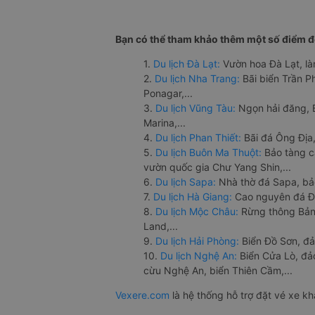
Bạn có thể tham khảo thêm một số điểm đế
1.
Du lịch Đà Lạt:
Vườn hoa Đà Lạt, là
2.
Du lịch Nha Trang:
Bãi biển Trần 
Ponagar,...
3.
Du lịch Vũng Tàu:
Ngọn hải đăng, 
Marina,...
4.
Du lịch Phan Thiết:
Bãi đá Ông Địa,
5.
Du lịch Buôn Ma Thuột:
Bảo tàng c
vườn quốc gia Chư Yang Shin,...
6.
Du lịch Sapa:
Nhà thờ đá Sapa, bả
7.
Du lịch Hà Giang:
Cao nguyên đá Đồ
8.
Du lịch Mộc Châu:
Rừng thông Bản 
Land,...
9.
Du lịch Hải Phòng:
Biển Đồ Sơn, đả
10.
Du lịch Nghệ An:
Biển Cửa Lò, đ
cừu Nghệ An, biển Thiên Cầm,...
Vexere.com
là hệ thống hỗ trợ đặt vé xe k