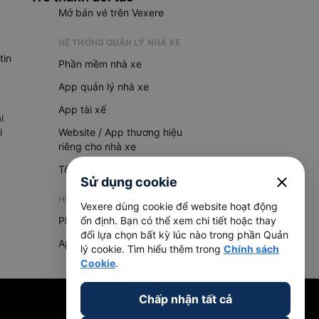
Mở bán vé trên Vexere
HỆ THỐNG QUẢN LÝ NHÀ XE
tin
Phần mềm nhà xe
App quản lý nhà xe
App tài xế
i
i
Website / App thương hiệu
riêng cho nhà xe
Tổng đài AI
close
Sử dụng cookie
HỆ THỐNG QUẢN LÝ HÀNG HOÁ
Vexere dùng cookie để website hoạt động
Phần mềm quản lý hàng hoá
ổn định. Bạn có thể xem chi tiết hoặc thay
đổi lựa chọn bất kỳ lúc nào trong phần Quản
App quản lý hàng hoá
lý cookie. Tìm hiểu thêm trong
Chính sách
Cookie
.
Chấp nhận tất cả