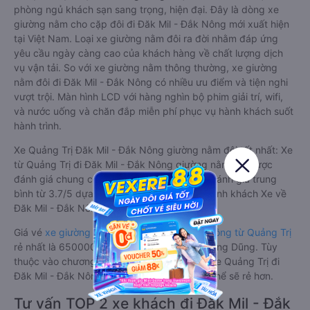
phòng ngủ khách sạn sang trọng, hiện đại. Đây là dòng xe
giường nằm cho cặp đôi đi Đăk Mil - Đắk Nông mới xuất hiện
tại Việt Nam. Loại xe giường nằm đôi ra đời nhằm đáp ứng
yêu cầu ngày càng cao của khách hàng về chất lượng dịch
vụ vận tải. So với xe giường nằm thông thường, xe giường
nằm đôi đi Đăk Mil - Đắk Nông có nhiều ưu điểm và tiện nghi
vượt trội. Màn hình LCD với hàng nghìn bộ phim giải trí, wifi,
và nước uống và chăn đắp miễn phí phục vụ hành khách suốt
hành trình.
Xe Quảng Trị Đăk Mil - Đắk Nông giường nằm đôi tốt nhất: Xe
từ Quảng Trị đi Đăk Mil - Đắk Nông giường nằm đôi được
đánh giá chung có chất lượng Tốt với điểm đánh giá trung
bình từ 3.7/5 dựa trên 3005 phản hồi của hành khách Xe về
Đăk Mil - Đắk Nông từ Quảng Trị.
Giá vé
xe giường nằm đôi đi Đăk Mil - Đắk Nông từ Quảng Trị
rẻ nhất là 650000VND của hãng xe Tân Quang Dũng. Tùy
thuộc vào chương trình khuyến mãi, giá vé Xe Quảng Trị đi
Đăk Mil - Đắk Nông giường nằm đôi này có thể sẽ rẻ hơn.
Tư vấn TOP 2 xe khách đi Đăk Mil - Đắk