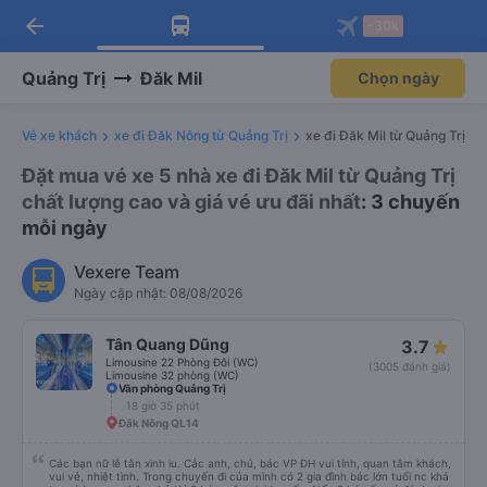
arrow_back
Tải app Vexere ngay!
Tải app Vexere
-30k
Mở app
Mở app
Nhận ưu đãi thành viên độc
-30k/ghế khi đặt vé máy bay qua
quyền
app
Quảng Trị
Đăk Mil
Chọn ngày
Vé xe khách
xe đi Đăk Nông từ Quảng Trị
xe đi Đăk Mil từ Quảng Trị
Đặt mua vé xe 5 nhà xe đi Đăk Mil từ Quảng Trị
chất lượng cao và giá vé ưu đãi nhất
: 3 chuyến
mỗi ngày
Vexere Team
Ngày cập nhật: 08/08/2026
Tân Quang Dũng
3.7
Limousine 22 Phòng Đôi (WC)
(3005 đánh giá)
Limousine 32 phòng (WC)
Văn phòng Quảng Trị
18 giờ 35 phút
Đắk Nông QL14
Các bạn nữ lễ tân xinh iu. Các anh, chú, bác VP ĐH vui tính, quan tâm khách,
vui vẻ, nhiệt tình. Trong chuyến đi của mình có 2 gia đình bác lớn tuổi nc khá