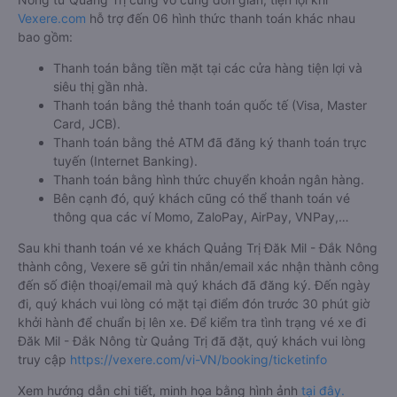
Vexere.com
hỗ trợ đến 06 hình thức thanh toán khác nhau
bao gồm:
Thanh toán bằng tiền mặt tại các cửa hàng tiện lợi và
siêu thị gần nhà.
Thanh toán bằng thẻ thanh toán quốc tế (Visa, Master
Card, JCB).
Thanh toán bằng thẻ ATM đã đăng ký thanh toán trực
tuyến (Internet Banking).
Thanh toán bằng hình thức chuyển khoản ngân hàng.
Bên cạnh đó, quý khách cũng có thể thanh toán vé
thông qua các ví Momo, ZaloPay, AirPay, VNPay,…
Sau khi thanh toán vé xe khách Quảng Trị Đăk Mil - Đắk Nông
thành công, Vexere sẽ gửi tin nhắn/email xác nhận thành công
đến số điện thoại/email mà quý khách đã đăng ký. Đến ngày
đi, quý khách vui lòng có mặt tại điểm đón trước 30 phút giờ
khởi hành để chuẩn bị lên xe. Để kiểm tra tình trạng vé xe đi
Đăk Mil - Đắk Nông từ Quảng Trị đã đặt, quý khách vui lòng
truy cập
https://vexere.com/vi-VN/booking/ticketinfo
Xem hướng dẫn chi tiết, minh họa bằng hình ảnh
tại đây.