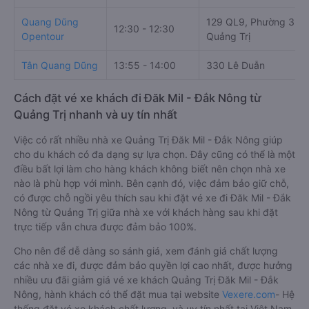
Quang Dũng
129 QL9, Phường 3, Đ
12:30 - 12:30
Opentour
Quảng Trị
Tân Quang Dũng
13:55 - 14:00
330 Lê Duẫn
Cách đặt vé xe khách đi Đăk Mil - Đắk Nông từ
Quảng Trị nhanh và uy tín nhất
Việc có rất nhiều nhà xe Quảng Trị Đăk Mil - Đắk Nông giúp
cho du khách có đa dạng sự lựa chọn. Đây cũng có thể là một
điều bất lợi làm cho hàng khách không biết nên chọn nhà xe
nào là phù hợp với mình. Bên cạnh đó, việc đảm bảo giữ chỗ,
có được chỗ ngồi yêu thích sau khi đặt vé xe đi Đăk Mil - Đắk
Nông từ Quảng Trị giữa nhà xe với khách hàng sau khi đặt
trực tiếp vẫn chưa được đảm bảo 100%.
Cho nên để dễ dàng so sánh giá, xem đánh giá chất lượng
các nhà xe đi, được đảm bảo quyền lợi cao nhất, được hưởng
nhiều ưu đãi giảm giá vé xe khách Quảng Trị Đăk Mil - Đắk
Nông, hành khách có thể đặt mua tại website
Vexere.com
- Hệ
thống đặt vé xe khách chất lượng, và uy tín nhất tại Việt Nam,