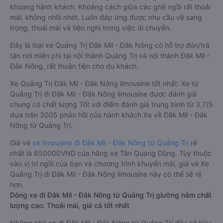
khoang hành khách. Khoảng cách giữa các ghế ngồi rất thoải
mái, không nhồi nhét. Luôn đáp ứng được nhu cầu về sang
trọng, thoải mái và tiện nghi trong việc di chuyển.
Đây là loại xe Quảng Trị Đăk Mil - Đắk Nông có hỗ trợ đón/trả
tận nơi miễn phí tại nội thành Quảng Trị và nội thành Đăk Mil -
Đắk Nông, rất thuận tiện cho du khách.
Xe Quảng Trị Đăk Mil - Đắk Nông limousine tốt nhất: Xe từ
Quảng Trị đi Đăk Mil - Đắk Nông limousine được đánh giá
chung có chất lượng Tốt với điểm đánh giá trung bình từ 3.7/5
dựa trên 3005 phản hồi của hành khách Xe về Đăk Mil - Đắk
Nông từ Quảng Trị.
Giá vé
xe limousine đi Đăk Mil - Đắk Nông từ Quảng Trị
rẻ
nhất là 650000VND của hãng xe Tân Quang Dũng. Tùy thuộc
vào vị trí ngồi của bạn và chương trình khuyến mãi, giá vé Xe
Quảng Trị đi Đăk Mil - Đắk Nông limousine này có thể sẽ rẻ
hơn
Dòng xe đi Đăk Mil - Đắk Nông từ Quảng Trị giường nằm chất
lượng cao: Thoải mái, giá cả tốt nhất
Những nhà xe đi Đăk Mil - Đắk Nông từ Quảng Trị đều sở hữu