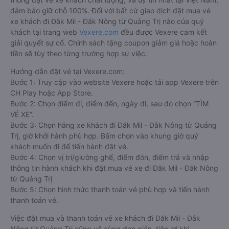
đảm bảo giữ chỗ 100%. Đối với bất cứ giao dịch đặt mua vé
xe khách đi Đăk Mil - Đắk Nông từ Quảng Trị nào của quý
khách tại trang web
Vexere.com
đều được Vexere cam kết
giải quyết sự cố. Chính sách tặng coupon giảm giá hoặc hoàn
tiền sẽ tùy theo từng trường hợp sự việc.
Hướng dẫn đặt vé tại Vexere.com:
Bước 1: Truy cập vào website Vexere hoặc tải app Vexere trên
CH Play hoặc App Store.
Bước 2: Chọn điểm đi, điểm đến, ngày đi, sau đó chọn “TÌM
VÉ XE”.
Bước 3: Chọn hãng xe khách đi Đăk Mil - Đắk Nông từ Quảng
Trị, giờ khởi hành phù hợp. Bấm chọn vào khung giờ quý
khách muốn đi để tiến hành đặt vé.
Bước 4: Chọn vị trí/giường ghế, điểm đón, điểm trả và nhập
thông tin hành khách khi đặt mua vé xe đi Đăk Mil - Đắk Nông
từ Quảng Trị
Bước 5: Chọn hình thức thanh toán vé phù hợp và tiến hành
thanh toán vé.
Việc đặt mua và thanh toán vé xe khách đi Đăk Mil - Đắk
Nông từ Quảng Trị cũng vô cùng đơn giản, tiện lợi khi