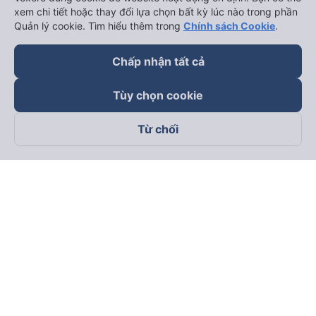
xem chi tiết hoặc thay đổi lựa chọn bất kỳ lúc nào trong phần
Quản lý cookie. Tìm hiểu thêm trong
Chính sách Cookie
.
Chấp nhận tất cả
Tùy chọn cookie
Từ chối
Theo dõi chúng tôi trên
Facebook
Tiktok
Youtube
Công ty TNHH Thương Mại Dịch Vụ Vexere
Địa chỉ đăng ký kinh doanh: 8C Chữ Đồng Tử, Phường Tân
Sơn Nhất, TP. Hồ Chí Minh, Việt Nam
Địa chỉ
:
Lầu 2, toà nhà H3 Circo Hoàng Diệu, 384 Hoàng Diệu,
Phường Khánh Hội, TP Hồ Chí Minh, Việt Nam
Tầng 3, toà nhà 101 Láng Hạ, 101 Láng Hạ, Phường Láng, TP.
Hà Nội, Việt Nam