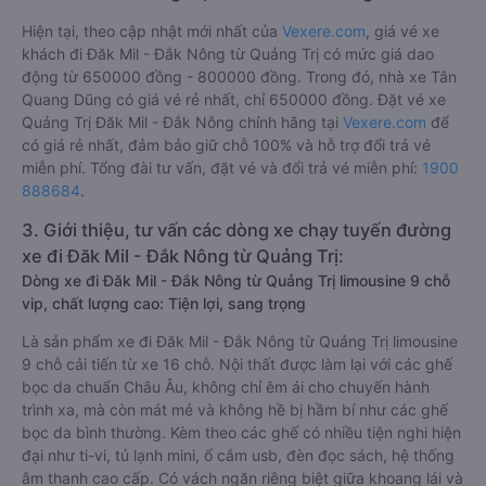
Hiện tại, theo cập nhật mới nhất của
Vexere.com
, giá vé xe
khách đi Đăk Mil - Đắk Nông từ Quảng Trị có mức giá dao
động từ 650000 đồng - 800000 đồng. Trong đó, nhà xe Tân
Quang Dũng có giá vé rẻ nhất, chỉ 650000 đồng. Đặt vé xe
Quảng Trị Đăk Mil - Đắk Nông chính hãng tại
Vexere.com
để
có giá rẻ nhất, đảm bảo giữ chỗ 100% và hỗ trợ đổi trả vé
miễn phí. Tổng đài tư vấn, đặt vé và đổi trả vé miễn phí:
1900
888684
.
3. Giới thiệu, tư vấn các dòng xe chạy tuyến đường
xe đi Đăk Mil - Đắk Nông từ Quảng Trị:
Dòng xe đi Đăk Mil - Đắk Nông từ Quảng Trị limousine 9 chỗ
vip, chất lượng cao: Tiện lợi, sang trọng
Là sản phẩm xe đi Đăk Mil - Đắk Nông từ Quảng Trị limousine
9 chỗ cải tiến từ xe 16 chỗ. Nội thất được làm lại với các ghế
bọc da chuẩn Châu Âu, không chỉ êm ái cho chuyến hành
trình xa, mà còn mát mẻ và không hề bị hầm bí như các ghế
bọc da bình thường. Kèm theo các ghế có nhiều tiện nghi hiện
đại như ti-vi, tủ lạnh mini, ổ cắm usb, đèn đọc sách, hệ thống
âm thanh cao cấp. Có vách ngăn riêng biệt giữa khoang lái và