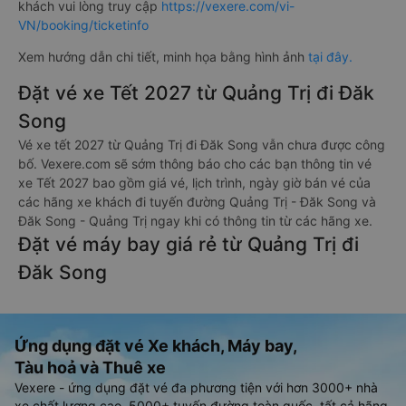
khách vui lòng truy cập
https://vexere.com/vi-
VN/booking/ticketinfo
Xem hướng dẫn chi tiết, minh họa bằng hình ảnh
tại đây.
Đặt vé xe Tết 2027 từ Quảng Trị đi Đăk
Song
Vé xe tết 2027 từ Quảng Trị đi Đăk Song vẫn chưa được công
bố. Vexere.com sẽ sớm thông báo cho các bạn thông tin vé
xe Tết 2027 bao gồm giá vé, lịch trình, ngày giờ bán vé của
các hãng xe khách đi tuyến đường Quảng Trị - Đăk Song và
Đăk Song - Quảng Trị ngay khi có thông tin từ các hãng xe.
Đặt vé máy bay giá rẻ từ Quảng Trị đi
Đăk Song
Ứng dụng đặt vé Xe khách, Máy bay,
Tàu hoả và Thuê xe
Vexere - ứng dụng đặt vé đa phương tiện với hơn 3000+ nhà
xe chất lượng cao, 5000+ tuyến đường toàn quốc, tất cả hãng