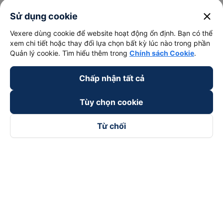
close
Sử dụng cookie
Vexere dùng cookie để website hoạt động ổn định. Bạn có thể
xem chi tiết hoặc thay đổi lựa chọn bất kỳ lúc nào trong phần
Quản lý cookie. Tìm hiểu thêm trong
Chính sách Cookie
.
Chấp nhận tất cả
Tùy chọn cookie
Từ chối
Theo dõi chúng tôi trên
Facebook
Tiktok
Youtube
Công ty TNHH Thương Mại Dịch Vụ Vexere
Địa chỉ đăng ký kinh doanh: 8C Chữ Đồng Tử, Phường Tân
Sơn Nhất, TP. Hồ Chí Minh, Việt Nam