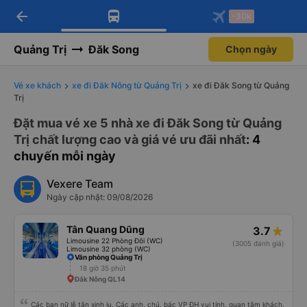
arrow_back
Tải app Vexere ngay!
Tải app Vexere
-30k
Mở app
Mở app
Nhận ưu đãi thành viên độc
-30k/ghế khi đặt vé máy bay qua
quyền
app
Quảng Trị
Đăk Song
Chọn ngày
Vé xe khách
xe đi Đăk Nông từ Quảng Trị
xe đi Đăk Song từ Quảng
Trị
Đặt mua vé xe 5 nhà xe đi Đăk Song từ Quảng
Trị chất lượng cao và giá vé ưu đãi nhất
: 4
chuyến mỗi ngày
Vexere Team
Ngày cập nhật: 09/08/2026
Tân Quang Dũng
3.7
Limousine 22 Phòng Đôi (WC)
(3005 đánh giá)
Limousine 32 phòng (WC)
Văn phòng Quảng Trị
18 giờ 35 phút
Đắk Nông QL14
Các bạn nữ lễ tân xinh iu. Các anh, chú, bác VP ĐH vui tính, quan tâm khách,