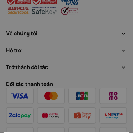
keyboard_arrow_down
Về chúng tôi
keyboard_arrow_down
Hỗ trợ
keyboard_arrow_down
Trở thành đối tác
Đối tác thanh toán