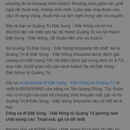
khoang lái và khoang hành khách. Khoảng cách giữa các ghế
ngồi rất thoải mái, không nhồi nhét. Luôn đáp ứng được nhu
cầu về sang trọng, thoải mái và tiện nghi trong việc di chuyển.
Đây là loại xe Quảng Trị Đăk Song - Đắk Nông có hỗ trợ
đón/trả tận nơi miễn phí tại nội thành Quảng Trị và nội thành
Đăk Song - Đắk Nông, rất thuận tiện cho du khách.
Xe Quảng Trị Đăk Song - Đắk Nông limousine tốt nhất: Xe từ
Quảng Trị đi Đăk Song - Đắk Nông limousine được đánh giá
chung có chất lượng Tốt với điểm đánh giá trung bình từ 3.7/5
dựa trên 3059 phản hồi của hành khách Xe về Đăk Song -
Đắk Nông từ Quảng Trị.
Giá vé
xe limousine đi Đăk Song - Đắk Nông từ Quảng Trị
rẻ
nhất là 650000VND của hãng xe Tân Quang Dũng. Tùy thuộc
vào vị trí ngồi của bạn và chương trình khuyến mãi, giá vé Xe
Quảng Trị đi Đăk Song - Đắk Nông limousine này có thể sẽ rẻ
hơn
Dòng xe đi Đăk Song - Đắk Nông từ Quảng Trị giường nằm
chất lượng cao: Thoải mái, giá cả tốt nhất
Những nhà xe đi Đăk Song - Đắk Nông từ Quảng Trị đều sở