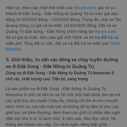
Hiện tại, theo cập nhật mới nhất của
Vexere.com
, giá vé xe
khách đi Đăk Song - Đắk Nông từ Quảng Trị có mức giá dao
động từ 650000 đồng - 1300000 đồng. Trong đó, nhà xe Tân
Quang Dũng có giá vé rẻ nhất, chỉ 650000 đồng. Đặt vé xe
Quảng Trị Đăk Song - Đắk Nông chính hãng tại
Vexere.com
để có giá rẻ nhất, đảm bảo giữ chỗ 100% và hỗ trợ đổi trả vé
miễn phí. Tổng đài tư vấn, đặt vé và đổi trả vé miễn phí:
1900
888684
.
3. Giới thiệu, tư vấn các dòng xe chạy tuyến đường
xe đi Đăk Song - Đắk Nông từ Quảng Trị:
Dòng xe đi Đăk Song - Đắk Nông từ Quảng Trị limousine 9
chỗ vip, chất lượng cao: Tiện lợi, sang trọng
Là sản phẩm xe đi Đăk Song - Đắk Nông từ Quảng Trị
limousine 9 chỗ cải tiến từ xe 16 chỗ. Nội thất được làm lại với
các ghế bọc da chuẩn Châu Âu, không chỉ êm ái cho chuyến
hành trình xa, mà còn mát mẻ và không hề bị hầm bí như các
ghế bọc da bình thường. Kèm theo các ghế có nhiều tiện nghi
hiện đại như ti-vi, tủ lạnh mini, ổ cắm usb, đèn đọc sách, hệ
thống âm thanh cao cấp. Có vách ngăn riêng biệt giữa