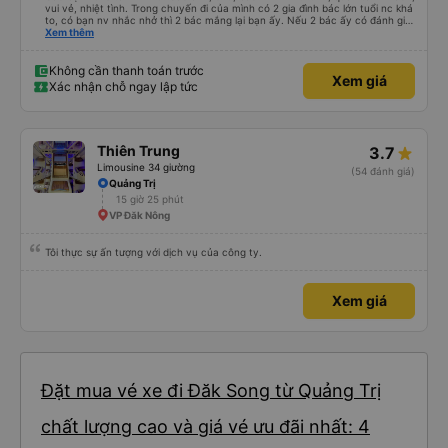
vui vẻ, nhiệt tình. Trong chuyến đi của mình có 2 gia đình bác lớn tuổi nc khá
to, có bạn nv nhắc nhở thì 2 bác mắng lại bạn ấy. Nếu 2 bác ấy có đánh giá
xấu thì mình ngược lại nha. Bạn ấy nhắc nhở rất đúng. 2 bác nói rất to. To
Xem thêm
đến lỗi mình ngủ còn mơ được câu chuyện các bác nói với nhau xuất hiện
trong giấc mơ của mình luôn. Nên nếu bạn ấy bị phản ánh thì đừng trừ lương
bạn ấy nha. Nếu bạn ấy bị trừ thì bảo bạn ấy liên hệ sđt của mình, mình hỗ
Không cần thanh toán trước
Xem giá
trợ ạ. Số mình đuôi 666, chuyến ĐH-NT ngày 16/1. À các bạn nữ lễ tân xinh
Xác nhận chỗ ngay lập tức
iu còn đổi cho mình phòng đơn sang đôi xong còn note là (một mình) yêu
luôn. Nhưng phòng đôi mà nằm một thì mỗi lần xe rẽ 1 cái là ✈️ Ít đi xe khách
nhưng đủ để đánh giá 10/10.
Thiên Trung
3.7
Limousine 34 giường
(54 đánh giá)
Quảng Trị
15 giờ 25 phút
VP Đăk Nông
Tôi thực sự ấn tượng với dịch vụ của công ty.
Xem giá
Đặt mua vé xe đi Đăk Song từ Quảng Trị
chất lượng cao và giá vé ưu đãi nhất: 4