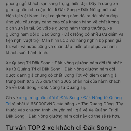
phòng ngủ khách sạn sang trọng, hiện đại. Đây là dòng xe
giường nằm cho cặp đôi đi Đăk Song - Đắk Nông mới xuất
hiện tại Việt Nam. Loại xe giường nằm đôi ra đời nhằm đáp
ứng yêu cầu ngày càng cao của khách hàng về chất lượng
dịch vụ vận tải. So với xe giường nằm thông thường, xe
giường nằm đôi đi Đăk Song - Đắk Nông có nhiều ưu điểm và
tiện nghi vượt trội. Màn hình LCD với hàng nghìn bộ phim giải
trí, wifi, và nước uống và chăn đắp miễn phí phục vụ hành
khách suốt hành trình.
Xe Quảng Trị Đăk Song - Đắk Nông giường nằm đôi tốt nhất:
Xe từ Quảng Trị đi Đăk Song - Đắk Nông giường nằm đôi
được đánh giá chung có chất lượng Tốt với điểm đánh giá
trung bình từ 3.7/5 dựa trên 3005 phản hồi của hành khách
Xe về Đăk Song - Đắk Nông từ Quảng Trị.
Giá vé
xe giường nằm đôi đi Đăk Song - Đắk Nông từ Quảng
Trị
rẻ nhất là 650000VND của hãng xe Tân Quang Dũng. Tùy
thuộc vào chương trình khuyến mãi, giá vé Xe Quảng Trị đi
Đăk Song - Đắk Nông giường nằm đôi này có thể sẽ rẻ hơn.
Tư vấn TOP 2 xe khách đi Đăk Song -