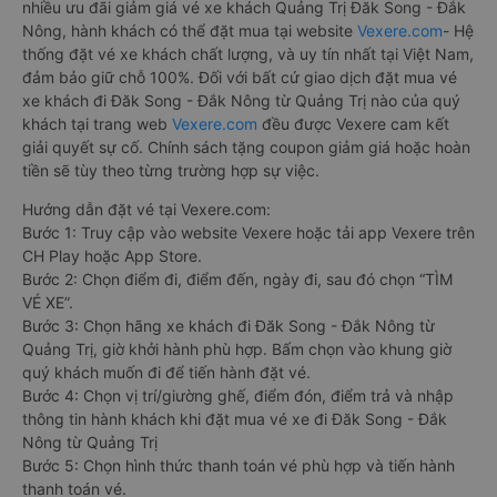
nhiều ưu đãi giảm giá vé xe khách Quảng Trị Đăk Song - Đắk
Nông, hành khách có thể đặt mua tại website
Vexere.com
- Hệ
thống đặt vé xe khách chất lượng, và uy tín nhất tại Việt Nam,
đảm bảo giữ chỗ 100%. Đối với bất cứ giao dịch đặt mua vé
xe khách đi Đăk Song - Đắk Nông từ Quảng Trị nào của quý
khách tại trang web
Vexere.com
đều được Vexere cam kết
giải quyết sự cố. Chính sách tặng coupon giảm giá hoặc hoàn
tiền sẽ tùy theo từng trường hợp sự việc.
Hướng dẫn đặt vé tại Vexere.com:
Bước 1: Truy cập vào website Vexere hoặc tải app Vexere trên
CH Play hoặc App Store.
Bước 2: Chọn điểm đi, điểm đến, ngày đi, sau đó chọn “TÌM
VÉ XE”.
Bước 3: Chọn hãng xe khách đi Đăk Song - Đắk Nông từ
Quảng Trị, giờ khởi hành phù hợp. Bấm chọn vào khung giờ
quý khách muốn đi để tiến hành đặt vé.
Bước 4: Chọn vị trí/giường ghế, điểm đón, điểm trả và nhập
thông tin hành khách khi đặt mua vé xe đi Đăk Song - Đắk
Nông từ Quảng Trị
Bước 5: Chọn hình thức thanh toán vé phù hợp và tiến hành
thanh toán vé.