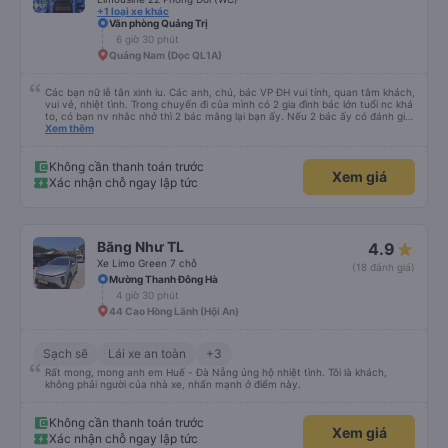
+1 loại xe khác
Văn phòng Quảng Trị
6 giờ 30 phút
Quảng Nam (Dọc QL1A)
Các bạn nữ lễ tân xinh iu. Các anh, chú, bác VP ĐH vui tính, quan tâm khách,
vui vẻ, nhiệt tình. Trong chuyến đi của mình có 2 gia đình bác lớn tuổi nc khá
to, có bạn nv nhắc nhở thì 2 bác mắng lại bạn ấy. Nếu 2 bác ấy có đánh giá
xấu thì mình ngược lại nha. Bạn ấy nhắc nhở rất đúng. 2 bác nói rất to. To
Xem thêm
đến lỗi mình ngủ còn mơ được câu chuyện các bác nói với nhau xuất hiện
trong giấc mơ của mình luôn. Nên nếu bạn ấy bị phản ánh thì đừng trừ lương
bạn ấy nha. Nếu bạn ấy bị trừ thì bảo bạn ấy liên hệ sđt của mình, mình hỗ
Không cần thanh toán trước
Xem giá
trợ ạ. Số mình đuôi 666, chuyến ĐH-NT ngày 16/1. À các bạn nữ lễ tân xinh
Xác nhận chỗ ngay lập tức
iu còn đổi cho mình phòng đơn sang đôi xong còn note là (một mình) yêu
luôn. Nhưng phòng đôi mà nằm một thì mỗi lần xe rẽ 1 cái là ✈️ Ít đi xe khách
nhưng đủ để đánh giá 10/10.
Băng Như TL
4.9
Xe Limo Green 7 chỗ
(18 đánh giá)
Mường Thanh Đông Hà
4 giờ 30 phút
44 Cao Hồng Lãnh (Hội An)
Sạch sẽ
Lái xe an toàn
+3
Rất mong, mong anh em Huế - Đà Nẵng ủng hộ nhiệt tình. Tôi là khách,
không phải người của nhà xe, nhấn mạnh ở điểm này.
Không cần thanh toán trước
Xem giá
Xác nhận chỗ ngay lập tức