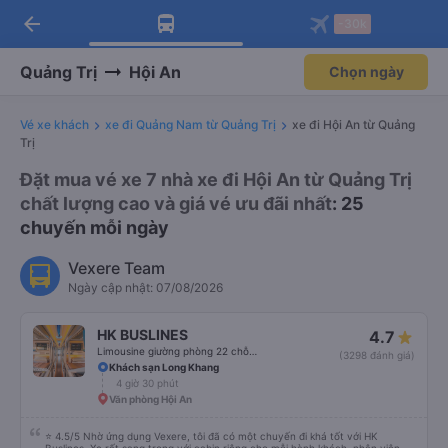
arrow_back
Tải app Vexere ngay!
Tải app Vexere
-30k
Mở app
Mở app
Nhận ưu đãi thành viên độc
-30k/ghế khi đặt vé máy bay qua
quyền
app
Quảng Trị
Hội An
Chọn ngày
Vé xe khách
xe đi Quảng Nam từ Quảng Trị
xe đi Hội An từ Quảng
Trị
Đặt mua vé xe 7 nhà xe đi Hội An từ Quảng Trị
chất lượng cao và giá vé ưu đãi nhất
: 25
chuyến mỗi ngày
Vexere Team
Ngày cập nhật: 07/08/2026
HK BUSLINES
4.7
Limousine giường phòng 22 chỗ (WC)
(3298 đánh giá)
Khách sạn Long Khang
4 giờ 30 phút
Văn phòng Hội An
⭐ 4.5/5 Nhờ ứng dụng Vexere, tôi đã có một chuyến đi khá tốt với HK