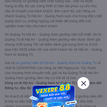
hữu những xe giường nằm chất lượng cao. Trên xe được
trang bị đầy đủ các trang thiết bị hiện đại phục vụ cho nhu
cầu di chuyển của hành khách. Bên cạnh đó, các hãng xe
khách Quảng Trị Hội An - Quảng Nam luôn chú trọng đến chất
lượng dịch vụ, không ngừng cải thiện để mang đến trải
nghiệm hoàn hảo cho hành khách.
Xe Quảng Trị Hội An - Quảng Nam giường nằm tốt nhất: Xe từ
Quảng Trị đi Hội An - Quảng Nam giường nằm được đánh giá
chung chất lượng Tốt với điểm đánh giá trung bình từ 4.0/5
dựa trên 3925 phản hồi của hành khách Xe về Hội An - Quảng
Nam từ Quảng Trị.
Giá vé
xe giường nằm đi Hội An - Quảng Nam từ Quảng Trị
rẻ
nhất là 320000VND của hãng xe HM Happycar. Tùy thuộc
vào chương trình khuyến mãi, giá vé Xe Quảng Trị đi Hội An -
Quảng Nam giường nằm này có thể sẽ rẻ hơn.
Dòng xe đi Hội An - Quảng Nam từ Quảng Trị giường nằm đôi:
Riêng tư, đầy đủ tiện nghi
Xe khách đi Hội An - Quảng Nam từ Quảng Trị giường nằm đôi
là loại xe đặc biệt. Với mỗi giường được thiết kế như một
phòng ngủ khách sạn sang trọng, hiện đại. Đây là dòng xe