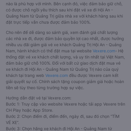
nào là phù hợp với mình. Bên cạnh đó, việc đảm bảo giữ chỗ,
có được chỗ ngồi yêu thích sau khi đặt vé xe đi Hội An -
Quảng Nam từ Quảng Trị giữa nhà xe với khách hàng sau khi
đặt trực tiếp vẫn chưa được đảm bảo 100%.
Cho nên để dễ dàng so sánh giá, xem đánh giá chất lượng
các nhà xe đi, được đảm bảo quyền lợi cao nhất, được hưởng
nhiều ưu đãi giảm giá vé xe khách Quảng Trị Hội An - Quảng
Nam, hành khách có thể đặt mua tại website
Vexere.com
- Hệ
thống đặt vé xe khách chất lượng, và uy tín nhất tại Việt Nam,
đảm bảo giữ chỗ 100%. Đối với bất cứ giao dịch đặt mua vé
xe khách đi Hội An - Quảng Nam từ Quảng Trị nào của quý
khách tại trang web
Vexere.com
đều được Vexere cam kết
giải quyết sự cố. Chính sách tặng coupon giảm giá hoặc hoàn
tiền sẽ tùy theo từng trường hợp sự việc.
Hướng dẫn đặt vé tại Vexere.com:
Bước 1: Truy cập vào website Vexere hoặc tải app Vexere trên
CH Play hoặc App Store.
Bước 2: Chọn điểm đi, điểm đến, ngày đi, sau đó chọn “TÌM
VÉ XE”.
Bước 3: Chọn hãng xe khách đi Hội An - Quảng Nam từ