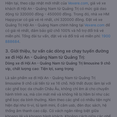
Hiện tại, theo cập nhật mới nhất của
Vexere.com
, giá vé xe
khách đi Hội An - Quảng Nam từ Quảng Trị có mức giá dao
động từ 320000 đồng - 450000 đồng. Trong đó, nhà xe HM
Happycar có giá vé rẻ nhất, chỉ 320000 đồng. Đặt vé xe
Quảng Trị Hội An - Quảng Nam chính hãng tại
Vexere.com
để
có giá rẻ nhất, đảm bảo giữ chỗ 100% và hỗ trợ đổi trả vé
miễn phí. Tổng đài tư vấn, đặt vé và đổi trả vé miễn phí:
1900
888684
.
3. Giới thiệu, tư vấn các dòng xe chạy tuyến đường
xe đi Hội An - Quảng Nam từ Quảng Trị:
Dòng xe đi Hội An - Quảng Nam từ Quảng Trị limousine 9 chỗ
vip, chất lượng cao: Tiện lợi, sang trọng
Là sản phẩm xe đi Hội An - Quảng Nam từ Quảng Trị
limousine 9 chỗ cải tiến từ xe 16 chỗ. Nội thất được làm lại với
các ghế bọc da chuẩn Châu Âu, không chỉ êm ái cho chuyến
hành trình xa, mà còn mát mẻ và không hề bị hầm bí như các
ghế bọc da bình thường. Kèm theo các ghế có nhiều tiện nghi
hiện đại như ti-vi, tủ lạnh mini, ổ cắm usb, đèn đọc sách, hệ
thống âm thanh cao cấp. Có vách ngăn riêng biệt giữa
khoang lái và khoang hành khách. Khoảng cách giữa các ghế