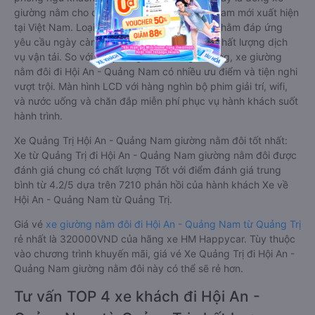
giường nằm cho cặp đôi đi Hội An - Quảng Nam mới xuất hiện
tại Việt Nam. Loại xe giường nằm đôi ra đời nhằm đáp ứng
yêu cầu ngày càng cao của khách hàng về chất lượng dịch
vụ vận tải. So với xe giường nằm thông thường, xe giường
nằm đôi đi Hội An - Quảng Nam có nhiều ưu điểm và tiện nghi
vượt trội. Màn hình LCD với hàng nghìn bộ phim giải trí, wifi,
và nước uống và chăn đắp miễn phí phục vụ hành khách suốt
hành trình.
Xe Quảng Trị Hội An - Quảng Nam giường nằm đôi tốt nhất:
Xe từ Quảng Trị đi Hội An - Quảng Nam giường nằm đôi được
đánh giá chung có chất lượng Tốt với điểm đánh giá trung
bình từ 4.2/5 dựa trên 7210 phản hồi của hành khách Xe về
Hội An - Quảng Nam từ Quảng Trị.
Giá vé
xe giường nằm đôi đi Hội An - Quảng Nam từ Quảng Trị
rẻ nhất là 320000VND của hãng xe HM Happycar. Tùy thuộc
vào chương trình khuyến mãi, giá vé Xe Quảng Trị đi Hội An -
Quảng Nam giường nằm đôi này có thể sẽ rẻ hơn.
Tư vấn TOP 4 xe khách đi Hội An -