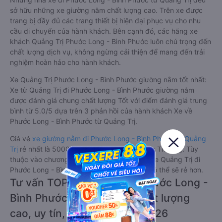
sở hữu những xe giường nằm chất lượng cao. Trên xe được
trang bị đầy đủ các trang thiết bị hiện đại phục vụ cho nhu
cầu di chuyển của hành khách. Bên cạnh đó, các hãng xe
khách Quảng Trị Phước Long - Bình Phước luôn chú trọng đến
chất lượng dịch vụ, không ngừng cải thiện để mang đến trải
nghiệm hoàn hảo cho hành khách.
Xe Quảng Trị Phước Long - Bình Phước giường nằm tốt nhất:
Xe từ Quảng Trị đi Phước Long - Bình Phước giường nằm
được đánh giá chung chất lượng Tốt với điểm đánh giá trung
bình từ 5.0/5 dựa trên 3 phản hồi của hành khách Xe về
Phước Long - Bình Phước từ Quảng Trị.
Giá vé
xe giường nằm đi Phước Long - Bình Phước từ Quảng
Trị
rẻ nhất là 500000VND của hãng xe Quốc Thưởng. Tùy
thuộc vào chương trình khuyến mãi, giá vé Xe Quảng Trị đi
Phước Long - Bình Phước giường nằm này có thể sẽ rẻ hơn.
Tư vấn TOP 1 xe khách đi Phước Long -
Bình Phước từ Quảng Trị chất lượng
cao, uy tín, giá rẻ nhất 08/2026