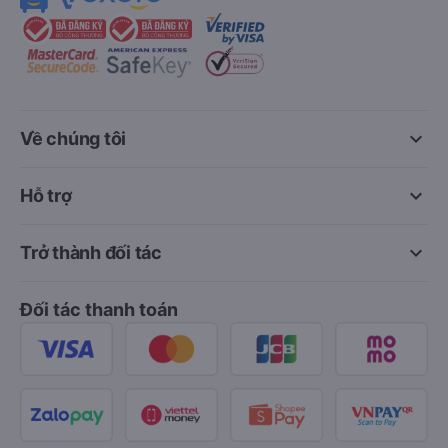
keyboard_arrow_down
Về chúng tôi
keyboard_arrow_down
Hỗ trợ
keyboard_arrow_down
Trở thành đối tác
Đối tác thanh toán