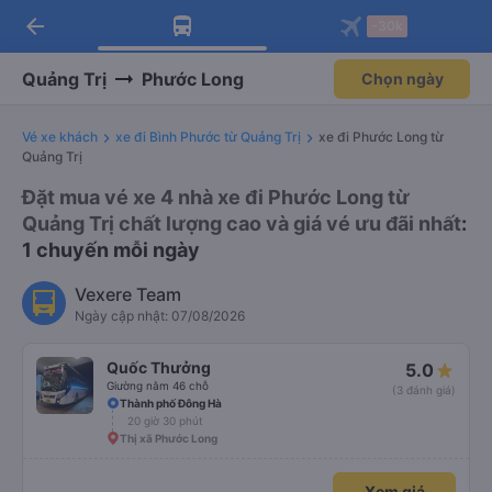
arrow_back
Tải app Vexere ngay!
Tải app Vexere
-30k
Mở app
Mở app
Nhận ưu đãi thành viên độc
-30k/ghế khi đặt vé máy bay qua
quyền
app
Quảng Trị
Phước Long
Chọn ngày
Vé xe khách
xe đi Bình Phước từ Quảng Trị
xe đi Phước Long từ
Quảng Trị
Đặt mua vé xe 4 nhà xe đi Phước Long từ
Quảng Trị chất lượng cao và giá vé ưu đãi nhất
:
1 chuyến mỗi ngày
Vexere Team
Ngày cập nhật: 07/08/2026
Quốc Thưởng
5.0
Giường nằm 46 chỗ
(3 đánh giá)
Thành phố Đông Hà
20 giờ 30 phút
Thị xã Phước Long
Xem giá