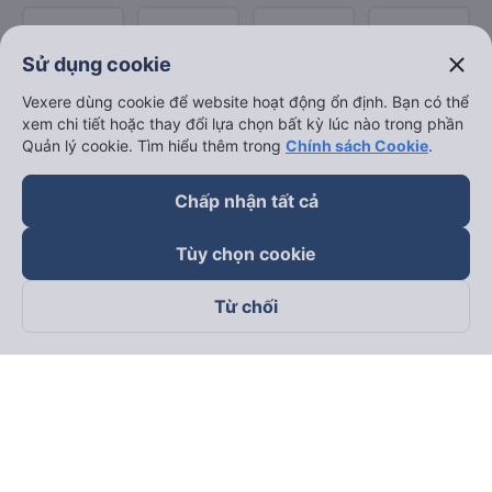
close
Sử dụng cookie
Vexere dùng cookie để website hoạt động ổn định. Bạn có thể
xem chi tiết hoặc thay đổi lựa chọn bất kỳ lúc nào trong phần
Quản lý cookie. Tìm hiểu thêm trong
Chính sách Cookie
.
Chấp nhận tất cả
Tùy chọn cookie
Từ chối
Theo dõi chúng tôi trên
Facebook
Tiktok
Youtube
Công ty TNHH Thương Mại Dịch Vụ Vexere
Địa chỉ đăng ký kinh doanh: 8C Chữ Đồng Tử, Phường Tân