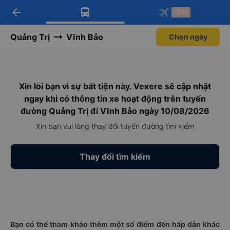
arrow_back
Tải app Vexere ngay!
Tải app Vexere
-30k
Mở app
Mở app
Nhận ưu đãi thành viên độc
-30k/ghế khi đặt vé máy bay qua
quyền
app
Quảng Trị
Vĩnh Bảo
Chọn ngày
Xin lỗi bạn vì sự bất tiện này. Vexere sẽ cập nhật
ngay khi có thông tin xe hoạt động trên tuyến
đường Quảng Trị đi Vĩnh Bảo ngày 10/08/2026
Xin bạn vui lòng thay đổi tuyến đường tìm kiếm
Thay đổi tìm kiếm
Bạn có thể tham khảo thêm một số điểm đến hấp dẫn khác