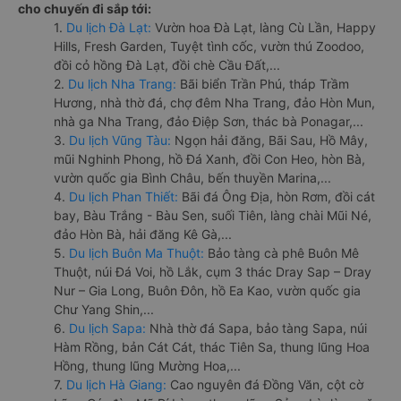
cho chuyến đi sắp tới:
1.
Du lịch Đà Lạt:
Vườn hoa Đà Lạt, làng Cù Lần, Happy
Hills, Fresh Garden, Tuyệt tình cốc, vườn thú Zoodoo,
đồi cỏ hồng Đà Lạt, đồi chè Cầu Đất,...
2.
Du lịch Nha Trang:
Bãi biển Trần Phú, tháp Trầm
Hương, nhà thờ đá, chợ đêm Nha Trang, đảo Hòn Mun,
nhà ga Nha Trang, đảo Điệp Sơn, thác bà Ponagar,...
3.
Du lịch Vũng Tàu:
Ngọn hải đăng, Bãi Sau, Hồ Mây,
mũi Nghinh Phong, hồ Đá Xanh, đồi Con Heo, hòn Bà,
vườn quốc gia Bình Châu, bến thuyền Marina,...
4.
Du lịch Phan Thiết:
Bãi đá Ông Địa, hòn Rơm, đồi cát
bay, Bàu Trắng - Bàu Sen, suối Tiên, làng chài Mũi Né,
đảo Hòn Bà, hải đăng Kê Gà,...
5.
Du lịch Buôn Ma Thuột:
Bảo tàng cà phê Buôn Mê
Thuột, núi Đá Voi, hồ Lắk, cụm 3 thác Dray Sap – Dray
Nur – Gia Long, Buôn Đôn, hồ Ea Kao, vườn quốc gia
Chư Yang Shin,...
6.
Du lịch Sapa:
Nhà thờ đá Sapa, bảo tàng Sapa, núi
Hàm Rồng, bản Cát Cát, thác Tiên Sa, thung lũng Hoa
Hồng, thung lũng Mường Hoa,...
7.
Du lịch Hà Giang:
Cao nguyên đá Đồng Văn, cột cờ