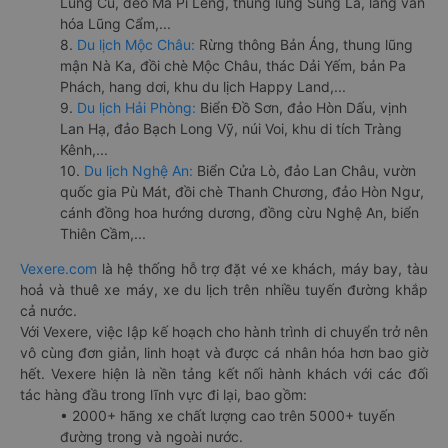
Lũng Cú, đèo Mã Pí Lèng, thung lũng Sủng Là, làng văn
hóa Lũng Cẩm,...
8.
Du lịch Mộc Châu:
Rừng thông Bản Áng, thung lũng
mận Nà Ka, đồi chè Mộc Châu, thác Dải Yếm, bản Pa
Phách, hang dơi, khu du lịch Happy Land,...
9.
Du lịch Hải Phòng:
Biển Đồ Sơn, đảo Hòn Dấu, vịnh
Lan Hạ, đảo Bạch Long Vỹ, núi Voi, khu di tích Tràng
Kênh,...
10.
Du lịch Nghệ An:
Biển Cửa Lò, đảo Lan Châu, vườn
quốc gia Pù Mát, đồi chè Thanh Chương, đảo Hòn Ngư,
cánh đồng hoa hướng dương, đồng cừu Nghệ An, biển
Thiên Cầm,...
Vexere.com
là hệ thống hỗ trợ đặt vé xe khách, máy bay, tàu
hoả và thuê xe máy, xe du lịch trên nhiều tuyến đường khắp
cả nước.
Với Vexere, việc lập kế hoạch cho hành trình di chuyển trở nên
vô cùng đơn giản, linh hoạt và được cá nhân hóa hơn bao giờ
hết. Vexere hiện là nền tảng kết nối hành khách với các đối
tác hàng đầu trong lĩnh vực đi lại, bao gồm:
• 2000+ hãng xe chất lượng cao trên 5000+ tuyến
đường trong và ngoài nước.