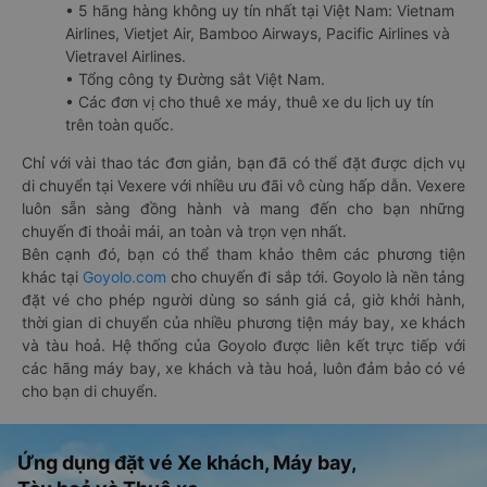
• 5 hãng hàng không uy tín nhất tại Việt Nam: Vietnam
Airlines, Vietjet Air, Bamboo Airways, Pacific Airlines và
Vietravel Airlines.
• Tổng công ty Đường sắt Việt Nam.
• Các đơn vị cho thuê xe máy, thuê xe du lịch uy tín
trên toàn quốc.
Chỉ với vài thao tác đơn giản, bạn đã có thể đặt được dịch vụ
di chuyển tại Vexere với nhiều ưu đãi vô cùng hấp dẫn. Vexere
luôn sẵn sàng đồng hành và mang đến cho bạn những
chuyến đi thoải mái, an toàn và trọn vẹn nhất.
Bên cạnh đó, bạn có thể tham khảo thêm các phương tiện
khác tại
Goyolo.com
cho chuyến đi sắp tới. Goyolo là nền tảng
đặt vé cho phép người dùng so sánh giá cả, giờ khởi hành,
thời gian di chuyển của nhiều phương tiện máy bay, xe khách
và tàu hoả. Hệ thống của Goyolo được liên kết trực tiếp với
các hãng máy bay, xe khách và tàu hoả, luôn đảm bảo có vé
cho bạn di chuyển.
Ứng dụng đặt vé Xe khách, Máy bay,