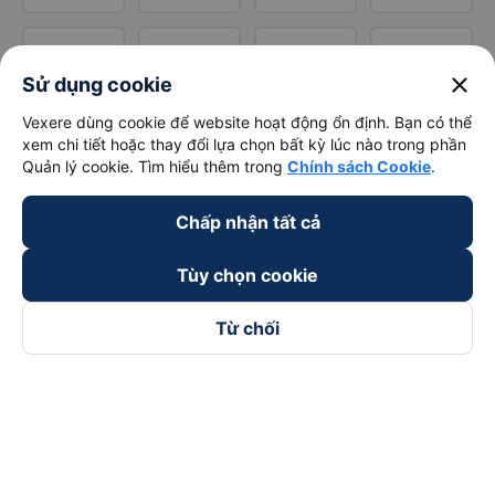
close
Sử dụng cookie
Vexere dùng cookie để website hoạt động ổn định. Bạn có thể
xem chi tiết hoặc thay đổi lựa chọn bất kỳ lúc nào trong phần
Quản lý cookie. Tìm hiểu thêm trong
Chính sách Cookie
.
Chấp nhận tất cả
Tùy chọn cookie
Từ chối
Theo dõi chúng tôi trên
Facebook
Tiktok
Youtube
Công ty TNHH Thương Mại Dịch Vụ Vexere