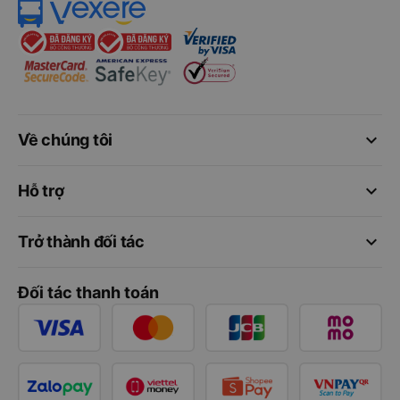
keyboard_arrow_down
Về chúng tôi
keyboard_arrow_down
Hỗ trợ
keyboard_arrow_down
Trở thành đối tác
Đối tác thanh toán