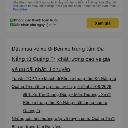
đầu tiên chúng tôi đi loại xe buýt này và chúng tôi khá lo lắng. Ban đầu, điểm
đón khách đã thay đổi 2 tiếng trước giờ khởi hành, thông tin này được thông
báo qua email. Chúng tôi đến đúng địa điểm lúc 9 giờ nhưng xe buýt không
Xem thêm
có ở đó. Chúng tôi đã liên lạc qua email và nhận được phản hồi nhanh chóng,
điều này rất đáng trân trọng. Họ cho chúng tôi biết xe buýt đến muộn 10-15
phút. Khi xe buýt đến, tài xế đã đến tận nơi giúp đỡ chúng tôi và nhân viên
Không cần thanh toán trước
Xem giá
chăm sóc khách hàng cũng đã xác nhận qua email. Xe buýt sạch sẽ và
Xác nhận chỗ ngay lập tức
giường ngủ thoải mái. Tài xế rất tốt bụng và chu đáo vì biết chúng tôi là
khách du lịch. Chúng tôi cảm thấy an toàn suốt cả chuyến đi. Cuối chuyến
đi, tài xế đã hướng dẫn chúng tôi đến xe đưa đón miễn phí đến khách sạn. Tôi
rất khuyên bạn nên sử dụng dịch vụ này.
Đặt mua vé xe đi Bến xe trung tâm Đà
Nẵng từ Quảng Trị chất lượng cao và giá
vé ưu đãi nhất: 1 chuyến
Tư vấn TOP 1 xe khách đi Bến xe trung tâm Đà Nẵng từ
Quảng Trị chất lượng cao, uy tín, giá rẻ nhất 08/2026
🚌 1. Xe Tân Quang Dũng - Mến Thương : Xe đi
Bến xe trung tâm Đà Nẵng chất lượng cao từ
Quảng Trị
Những câu hỏi thường gặp về tuyến xe từ Quảng Trị đi
Bến xe trung tâm Đà Nẵng