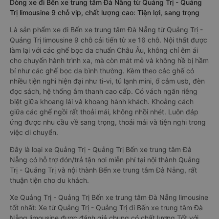
Dòng xe đi Bến xe trung tâm Đà Nẵng từ Quảng Trị - Quảng
Trị limousine 9 chỗ vip, chất lượng cao: Tiện lợi, sang trọng
Là sản phẩm xe đi Bến xe trung tâm Đà Nẵng từ Quảng Trị -
Quảng Trị limousine 9 chỗ cải tiến từ xe 16 chỗ. Nội thất được
làm lại với các ghế bọc da chuẩn Châu Âu, không chỉ êm ái
cho chuyến hành trình xa, mà còn mát mẻ và không hề bị hầm
bí như các ghế bọc da bình thường. Kèm theo các ghế có
nhiều tiện nghi hiện đại như ti-vi, tủ lạnh mini, ổ cắm usb, đèn
đọc sách, hệ thống âm thanh cao cấp. Có vách ngăn riêng
biệt giữa khoang lái và khoang hành khách. Khoảng cách
giữa các ghế ngồi rất thoải mái, không nhồi nhét. Luôn đáp
ứng được nhu cầu về sang trọng, thoải mái và tiện nghi trong
việc di chuyển.
Đây là loại xe Quảng Trị - Quảng Trị Bến xe trung tâm Đà
Nẵng có hỗ trợ đón/trả tận nơi miễn phí tại nội thành Quảng
Trị - Quảng Trị và nội thành Bến xe trung tâm Đà Nẵng, rất
thuận tiện cho du khách.
Xe Quảng Trị - Quảng Trị Bến xe trung tâm Đà Nẵng limousine
tốt nhất: Xe từ Quảng Trị - Quảng Trị đi Bến xe trung tâm Đà
Nẵng limousine được đánh giá chung có chất lượng Tốt với