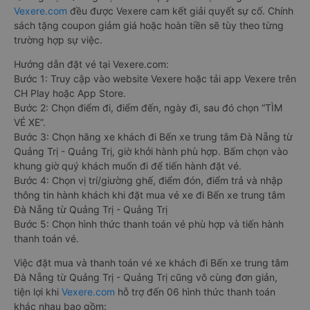
Vexere.com
đều được Vexere cam kết giải quyết sự cố. Chính
sách tặng coupon giảm giá hoặc hoàn tiền sẽ tùy theo từng
trường hợp sự việc.
Hướng dẫn đặt vé tại Vexere.com:
Bước 1: Truy cập vào website Vexere hoặc tải app Vexere trên
CH Play hoặc App Store.
Bước 2: Chọn điểm đi, điểm đến, ngày đi, sau đó chọn “TÌM
VÉ XE”.
Bước 3: Chọn hãng xe khách đi Bến xe trung tâm Đà Nẵng từ
Quảng Trị - Quảng Trị, giờ khởi hành phù hợp. Bấm chọn vào
khung giờ quý khách muốn đi để tiến hành đặt vé.
Bước 4: Chọn vị trí/giường ghế, điểm đón, điểm trả và nhập
thông tin hành khách khi đặt mua vé xe đi Bến xe trung tâm
Đà Nẵng từ Quảng Trị - Quảng Trị
Bước 5: Chọn hình thức thanh toán vé phù hợp và tiến hành
thanh toán vé.
Việc đặt mua và thanh toán vé xe khách đi Bến xe trung tâm
Đà Nẵng từ Quảng Trị - Quảng Trị cũng vô cùng đơn giản,
tiện lợi khi
Vexere.com
hỗ trợ đến 06 hình thức thanh toán
khác nhau bao gồm: