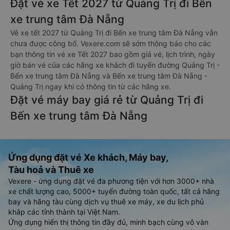
Đặt vé xe Tết 2027 từ Quảng Trị đi Bến
xe trung tâm Đà Nẵng
Vé xe tết 2027 từ Quảng Trị đi Bến xe trung tâm Đà Nẵng vẫn
chưa được công bố. Vexere.com sẽ sớm thông báo cho các
bạn thông tin vé xe Tết 2027 bao gồm giá vé, lịch trình, ngày
giờ bán vé của các hãng xe khách đi tuyến đường Quảng Trị -
Bến xe trung tâm Đà Nẵng và Bến xe trung tâm Đà Nẵng -
Quảng Trị ngay khi có thông tin từ các hãng xe.
Đặt vé máy bay giá rẻ từ Quảng Trị đi
Bến xe trung tâm Đà Nẵng
Ứng dụng đặt vé Xe khách, Máy bay,
Tàu hoả và Thuê xe
Vexere - ứng dụng đặt vé đa phương tiện với hơn 3000+ nhà
xe chất lượng cao, 5000+ tuyến đường toàn quốc, tất cả hãng
bay và hãng tàu cùng dịch vụ thuê xe máy, xe du lịch phủ
khắp các tỉnh thành tại Việt Nam.
Ứng dụng hiển thị thông tin đầy đủ, minh bạch cùng vô vàn