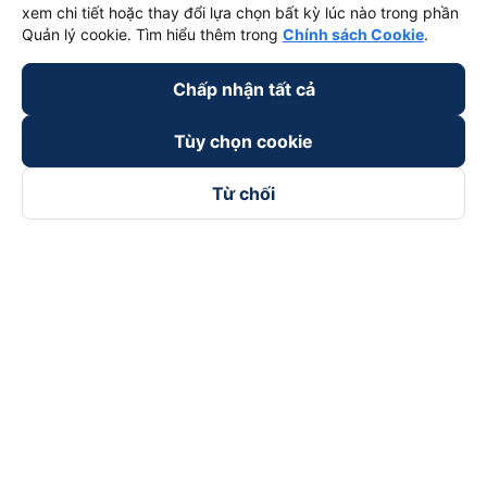
xem chi tiết hoặc thay đổi lựa chọn bất kỳ lúc nào trong phần
Quản lý cookie. Tìm hiểu thêm trong
Chính sách Cookie
.
Chấp nhận tất cả
Tùy chọn cookie
Từ chối
Theo dõi chúng tôi trên
Facebook
Tiktok
Youtube
Công ty TNHH Thương Mại Dịch Vụ Vexere
Địa chỉ đăng ký kinh doanh: 8C Chữ Đồng Tử, Phường Tân
Sơn Nhất, TP. Hồ Chí Minh, Việt Nam
Địa chỉ
:
Lầu 2, toà nhà H3 Circo Hoàng Diệu, 384 Hoàng Diệu,
Phường Khánh Hội, TP Hồ Chí Minh, Việt Nam
Tầng 3, toà nhà 101 Láng Hạ, 101 Láng Hạ, Phường Láng, TP.
Hà Nội, Việt Nam