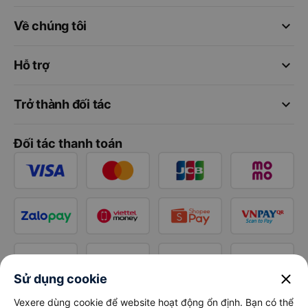
keyboard_arrow_down
Về chúng tôi
keyboard_arrow_down
Hỗ trợ
keyboard_arrow_down
Trở thành đối tác
Đối tác thanh toán
close
Sử dụng cookie
Vexere dùng cookie để website hoạt động ổn định. Bạn có thể