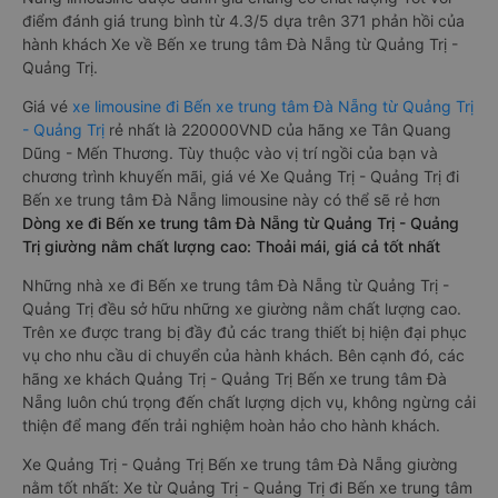
điểm đánh giá trung bình từ 4.3/5 dựa trên 371 phản hồi của
hành khách Xe về Bến xe trung tâm Đà Nẵng từ Quảng Trị -
Quảng Trị.
Giá vé
xe limousine đi Bến xe trung tâm Đà Nẵng từ Quảng Trị
- Quảng Trị
rẻ nhất là 220000VND của hãng xe Tân Quang
Dũng - Mến Thương. Tùy thuộc vào vị trí ngồi của bạn và
chương trình khuyến mãi, giá vé Xe Quảng Trị - Quảng Trị đi
Bến xe trung tâm Đà Nẵng limousine này có thể sẽ rẻ hơn
Dòng xe đi Bến xe trung tâm Đà Nẵng từ Quảng Trị - Quảng
Trị giường nằm chất lượng cao: Thoải mái, giá cả tốt nhất
Những nhà xe đi Bến xe trung tâm Đà Nẵng từ Quảng Trị -
Quảng Trị đều sở hữu những xe giường nằm chất lượng cao.
Trên xe được trang bị đầy đủ các trang thiết bị hiện đại phục
vụ cho nhu cầu di chuyển của hành khách. Bên cạnh đó, các
hãng xe khách Quảng Trị - Quảng Trị Bến xe trung tâm Đà
Nẵng luôn chú trọng đến chất lượng dịch vụ, không ngừng cải
thiện để mang đến trải nghiệm hoàn hảo cho hành khách.
Xe Quảng Trị - Quảng Trị Bến xe trung tâm Đà Nẵng giường
nằm tốt nhất: Xe từ Quảng Trị - Quảng Trị đi Bến xe trung tâm