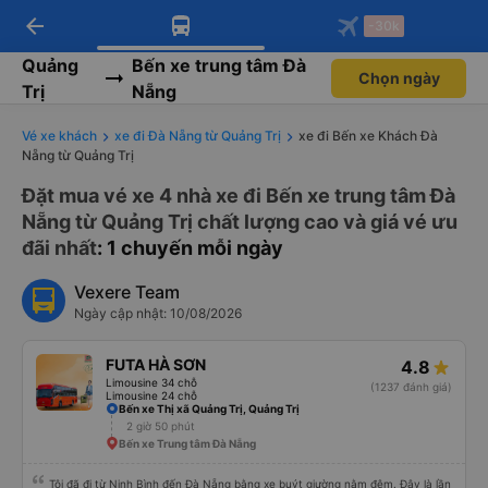
arrow_back
Tải app Vexere ngay!
Tải app Vexere
-30k
Mở app
Mở app
Nhận ưu đãi thành viên độc
-30k/ghế khi đặt vé máy bay qua
quyền
app
Quảng
Bến xe trung tâm Đà
Chọn ngày
Trị
Nẵng
Vé xe khách
xe đi Đà Nẵng từ Quảng Trị
xe đi Bến xe Khách Đà
Nẵng từ Quảng Trị
Đặt mua vé xe 4 nhà xe đi Bến xe trung tâm Đà
Nẵng từ Quảng Trị chất lượng cao và giá vé ưu
đãi nhất
: 1 chuyến mỗi ngày
Vexere Team
Ngày cập nhật: 10/08/2026
FUTA HÀ SƠN
4.8
Limousine 34 chỗ
(1237 đánh giá)
Limousine 24 chỗ
Bến xe Thị xã Quảng Trị, Quảng Trị
2 giờ 50 phút
Bến xe Trung tâm Đà Nẵng
Tôi đã đi từ Ninh Bình đến Đà Nẵng bằng xe buýt giường nằm đêm. Đây là lần