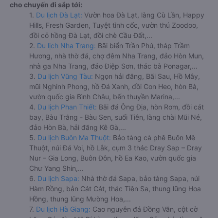
cho chuyến đi sắp tới:
1.
Du lịch Đà Lạt:
Vườn hoa Đà Lạt, làng Cù Lần, Happy
Hills, Fresh Garden, Tuyệt tình cốc, vườn thú Zoodoo,
đồi cỏ hồng Đà Lạt, đồi chè Cầu Đất,...
2.
Du lịch Nha Trang:
Bãi biển Trần Phú, tháp Trầm
Hương, nhà thờ đá, chợ đêm Nha Trang, đảo Hòn Mun,
nhà ga Nha Trang, đảo Điệp Sơn, thác bà Ponagar,...
3.
Du lịch Vũng Tàu:
Ngọn hải đăng, Bãi Sau, Hồ Mây,
mũi Nghinh Phong, hồ Đá Xanh, đồi Con Heo, hòn Bà,
vườn quốc gia Bình Châu, bến thuyền Marina,...
4.
Du lịch Phan Thiết:
Bãi đá Ông Địa, hòn Rơm, đồi cát
bay, Bàu Trắng - Bàu Sen, suối Tiên, làng chài Mũi Né,
đảo Hòn Bà, hải đăng Kê Gà,...
5.
Du lịch Buôn Ma Thuột:
Bảo tàng cà phê Buôn Mê
Thuột, núi Đá Voi, hồ Lắk, cụm 3 thác Dray Sap – Dray
Nur – Gia Long, Buôn Đôn, hồ Ea Kao, vườn quốc gia
Chư Yang Shin,...
6.
Du lịch Sapa:
Nhà thờ đá Sapa, bảo tàng Sapa, núi
Hàm Rồng, bản Cát Cát, thác Tiên Sa, thung lũng Hoa
Hồng, thung lũng Mường Hoa,...
7.
Du lịch Hà Giang:
Cao nguyên đá Đồng Văn, cột cờ