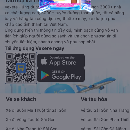
Tàu hoả và Thuê xe
Vexere - ứng dụng đặt vé đa phương tiện với hơn 3000+ nhà
xe chất lượng cao, 5000+ tuyến đường toàn quốc, tất cả hãng
bay và hãng tàu cùng dịch vụ thuê xe máy, xe du lịch phủ
khắp các tỉnh thành tại Việt Nam.
Ứng dụng hiển thị thông tin đầy đủ, minh bạch cùng vô vàn
tiện ích giúp người dùng so sánh và lựa chọn phương án di
chuyển tiết kiệm, nhanh chóng và phù hợp nhất.
Tải ứng dụng Vexere ngay
Vé xe khách
Vé tàu hỏa
Xe đi Buôn Mê Thuột từ Sài Gòn
Vé tàu Sài Gòn Nha Trang
Xe đi Vũng Tàu từ Sài Gòn
Vé tàu Sài Gòn Phan Thiết
Xe đi Nha Trang từ Sài Gòn
Vé tàu Sài Gòn Đà Nẵng