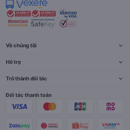
keyboard_arrow_down
Về chúng tôi
keyboard_arrow_down
Hỗ trợ
keyboard_arrow_down
Trở thành đối tác
Đối tác thanh toán