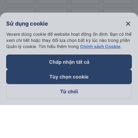
close
Sử dụng cookie
Vexere dùng cookie để website hoạt động ổn định. Bạn có thể
xem chi tiết hoặc thay đổi lựa chọn bất kỳ lúc nào trong phần
Quản lý cookie. Tìm hiểu thêm trong
Chính sách Cookie
.
Chấp nhận tất cả
Tùy chọn cookie
Từ chối
Theo dõi chúng tôi trên
Facebook
Tiktok
Youtube
Công ty TNHH Thương Mại Dịch Vụ Vexere