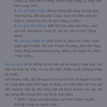
Lũng Cú, đèo Mã Pí Lèng, thung lũng Sủng Là, làng văn
hóa Lũng Cẩm,...
8.
Du lịch Mộc Châu:
Rừng thông Bản Áng, thung lũng
mận Nà Ka, đồi chè Mộc Châu, thác Dải Yếm, bản Pa
Phách, hang dơi, khu du lịch Happy Land,...
9.
Du lịch Hải Phòng:
Biển Đồ Sơn, đảo Hòn Dấu, vịnh
Lan Hạ, đảo Bạch Long Vỹ, núi Voi, khu di tích Tràng
Kênh,...
10.
Du lịch Nghệ An:
Biển Cửa Lò, đảo Lan Châu, vườn
quốc gia Pù Mát, đồi chè Thanh Chương, đảo Hòn Ngư,
cánh đồng hoa hướng dương, đồng cừu Nghệ An, biển
Thiên Cầm,...
Vexere.com
là hệ thống hỗ trợ đặt vé xe khách, máy bay, tàu
hoả và thuê xe máy, xe du lịch trên nhiều tuyến đường khắp
cả nước.
Với Vexere, việc lập kế hoạch cho hành trình di chuyển trở nên
vô cùng đơn giản, linh hoạt và được cá nhân hóa hơn bao giờ
hết. Vexere hiện là nền tảng kết nối hành khách với các đối
tác hàng đầu trong lĩnh vực đi lại, bao gồm:
• 2000+ hãng xe chất lượng cao trên 5000+ tuyến
đường trong và ngoài nước.