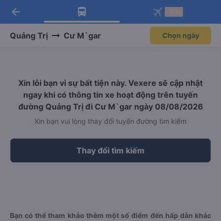
arrow_back
Tải app Vexere ngay!
Tải app Vexere
-30k
Mở app
Mở app
Nhận ưu đãi thành viên độc
-30k/ghế khi đặt vé máy bay qua
quyền
app
Quảng Trị
Cư M`gar
Chọn ngày
Xin lỗi bạn vì sự bất tiện này. Vexere sẽ cập nhật
ngay khi có thông tin xe hoạt động trên tuyến
đường Quảng Trị đi Cư M`gar ngày 08/08/2026
Xin bạn vui lòng thay đổi tuyến đường tìm kiếm
Thay đổi tìm kiếm
Bạn có thể tham khảo thêm một số điểm đến hấp dẫn khác