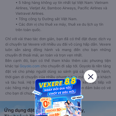
• 5 hãng hàng không uy tín nhất tại Việt Nam: Vietnam
Airlines, Vietjet Air, Bamboo Airways, Pacific Airlines và
Vietravel Airlines.
• Tổng công ty Đường sắt Việt Nam.
• Các đơn vị cho thuê xe máy, thuê xe du lịch uy tín
trên toàn quốc.
Chỉ với vài thao tác đơn giản, bạn đã có thể đặt được dịch vụ
di chuyển tại Vexere với nhiều ưu đãi vô cùng hấp dẫn. Vexere
luôn sẵn sàng đồng hành và mang đến cho bạn những
chuyến đi thoải mái, an toàn và trọn vẹn nhất.
Bên cạnh đó, bạn có thể tham khảo thêm các phương tiện
khác tại
Goyolo.com
cho chuyến đi sắp tới. Goyolo là nền tảng
đặt vé cho phép người dùng so sánh giá cả, giờ khởi hành,
thời gian di chuyển của nhiều phương tiện máy bay, xe khách
và tàu hoả. Hệ thống của Goyolo được liên kết trực tiếp với
các hãng máy bay, xe khách và tàu hoả, luôn đảm bảo có vé
cho bạn di chuyển.
Ứng dụng đặt vé Xe khách, Máy bay,