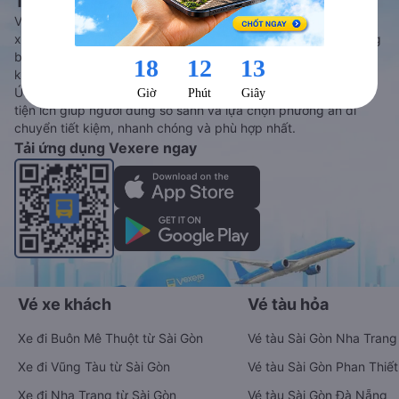
Tàu hoả và Thuê xe
Vexere - ứng dụng đặt vé đa phương tiện với hơn 3000+ nhà
xe chất lượng cao, 5000+ tuyến đường toàn quốc, tất cả hãng
bay và hãng tàu cùng dịch vụ thuê xe máy, xe du lịch phủ
khắp các tỉnh thành tại Việt Nam.
Ứng dụng hiển thị thông tin đầy đủ, minh bạch cùng vô vàn
tiện ích giúp người dùng so sánh và lựa chọn phương án di
chuyển tiết kiệm, nhanh chóng và phù hợp nhất.
Tải ứng dụng Vexere ngay
Vé xe khách
Vé tàu hỏa
Xe đi Buôn Mê Thuột từ Sài Gòn
Vé tàu Sài Gòn Nha Trang
Xe đi Vũng Tàu từ Sài Gòn
Vé tàu Sài Gòn Phan Thiết
Xe đi Nha Trang từ Sài Gòn
Vé tàu Sài Gòn Đà Nẵng