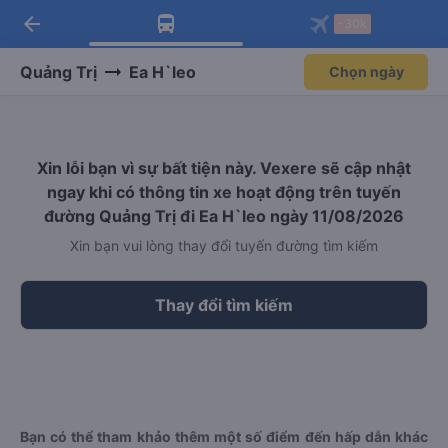
arrow_back
Tải app Vexere ngay!
Tải app Vexere
-30k
Mở app
Mở app
Nhận ưu đãi thành viên độc
-30k/ghế khi đặt vé máy bay qua
quyền
app
Quảng Trị
Ea H`leo
Chọn ngày
Xin lỗi bạn vì sự bất tiện này. Vexere sẽ cập nhật
ngay khi có thông tin xe hoạt động trên tuyến
đường Quảng Trị đi Ea H`leo ngày 11/08/2026
Xin bạn vui lòng thay đổi tuyến đường tìm kiếm
Thay đổi tìm kiếm
Bạn có thể tham khảo thêm một số điểm đến hấp dẫn khác