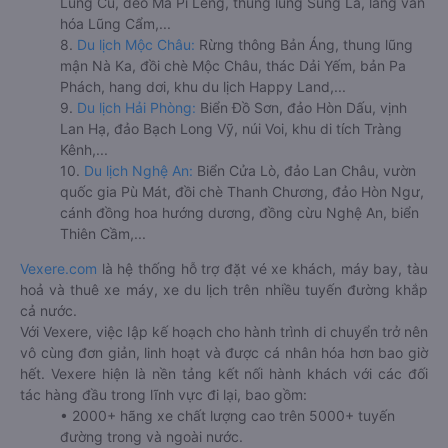
Lũng Cú, đèo Mã Pí Lèng, thung lũng Sủng Là, làng văn
hóa Lũng Cẩm,...
8.
Du lịch Mộc Châu:
Rừng thông Bản Áng, thung lũng
mận Nà Ka, đồi chè Mộc Châu, thác Dải Yếm, bản Pa
Phách, hang dơi, khu du lịch Happy Land,...
9.
Du lịch Hải Phòng:
Biển Đồ Sơn, đảo Hòn Dấu, vịnh
Lan Hạ, đảo Bạch Long Vỹ, núi Voi, khu di tích Tràng
Kênh,...
10.
Du lịch Nghệ An:
Biển Cửa Lò, đảo Lan Châu, vườn
quốc gia Pù Mát, đồi chè Thanh Chương, đảo Hòn Ngư,
cánh đồng hoa hướng dương, đồng cừu Nghệ An, biển
Thiên Cầm,...
Vexere.com
là hệ thống hỗ trợ đặt vé xe khách, máy bay, tàu
hoả và thuê xe máy, xe du lịch trên nhiều tuyến đường khắp
cả nước.
Với Vexere, việc lập kế hoạch cho hành trình di chuyển trở nên
vô cùng đơn giản, linh hoạt và được cá nhân hóa hơn bao giờ
hết. Vexere hiện là nền tảng kết nối hành khách với các đối
tác hàng đầu trong lĩnh vực đi lại, bao gồm:
• 2000+ hãng xe chất lượng cao trên 5000+ tuyến
đường trong và ngoài nước.