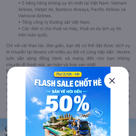
• 5 hãng hàng không uy tín nhất tại Việt Nam: Vietnam
Airlines, Vietjet Air, Bamboo Airways, Pacific Airlines và
Vietravel Airlines.
• Tổng công ty Đường sắt Việt Nam.
• Các đơn vị cho thuê xe máy, thuê xe du lịch uy tín
trên toàn quốc.
Chỉ với vài thao tác đơn giản, bạn đã có thể đặt được dịch vụ
di chuyển tại Vexere với nhiều ưu đãi vô cùng hấp dẫn. Vexere
luôn sẵn sàng đồng hành và mang đến cho bạn những
chuyến đi thoải mái, an toàn và trọn vẹn nhất.
Bên cạnh đó, bạn có thể tham khảo thêm các phương tiện
khác tại
Goyolo.com
cho chuyến đi sắp tới. Goyolo là nền tảng
đặt vé cho phép người dùng so sánh giá cả, giờ khởi hành,
thời gian di chuyển của nhiều phương tiện máy bay, xe khách
và tàu hoả. Hệ thống của Goyolo được liên kết trực tiếp với
các hãng máy bay, xe khách và tàu hoả, luôn đảm bảo có vé
cho bạn di chuyển.
Ứng dụng đặt vé Xe khách, Máy bay,