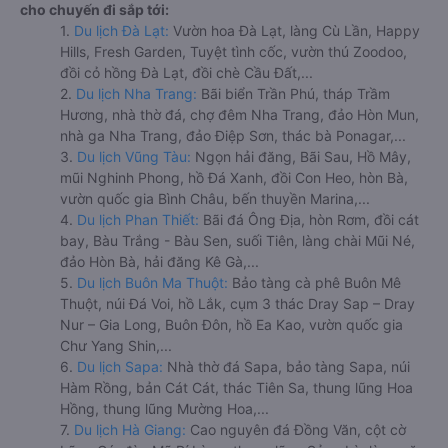
cho chuyến đi sắp tới:
1.
Du lịch Đà Lạt:
Vườn hoa Đà Lạt, làng Cù Lần, Happy
Hills, Fresh Garden, Tuyệt tình cốc, vườn thú Zoodoo,
đồi cỏ hồng Đà Lạt, đồi chè Cầu Đất,...
2.
Du lịch Nha Trang:
Bãi biển Trần Phú, tháp Trầm
Hương, nhà thờ đá, chợ đêm Nha Trang, đảo Hòn Mun,
nhà ga Nha Trang, đảo Điệp Sơn, thác bà Ponagar,...
3.
Du lịch Vũng Tàu:
Ngọn hải đăng, Bãi Sau, Hồ Mây,
mũi Nghinh Phong, hồ Đá Xanh, đồi Con Heo, hòn Bà,
vườn quốc gia Bình Châu, bến thuyền Marina,...
4.
Du lịch Phan Thiết:
Bãi đá Ông Địa, hòn Rơm, đồi cát
bay, Bàu Trắng - Bàu Sen, suối Tiên, làng chài Mũi Né,
đảo Hòn Bà, hải đăng Kê Gà,...
5.
Du lịch Buôn Ma Thuột:
Bảo tàng cà phê Buôn Mê
Thuột, núi Đá Voi, hồ Lắk, cụm 3 thác Dray Sap – Dray
Nur – Gia Long, Buôn Đôn, hồ Ea Kao, vườn quốc gia
Chư Yang Shin,...
6.
Du lịch Sapa:
Nhà thờ đá Sapa, bảo tàng Sapa, núi
Hàm Rồng, bản Cát Cát, thác Tiên Sa, thung lũng Hoa
Hồng, thung lũng Mường Hoa,...
7.
Du lịch Hà Giang:
Cao nguyên đá Đồng Văn, cột cờ