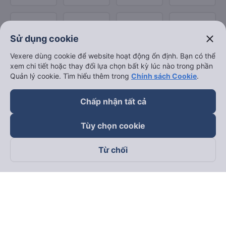
close
Sử dụng cookie
Vexere dùng cookie để website hoạt động ổn định. Bạn có thể
xem chi tiết hoặc thay đổi lựa chọn bất kỳ lúc nào trong phần
Quản lý cookie. Tìm hiểu thêm trong
Chính sách Cookie
.
Chấp nhận tất cả
Tùy chọn cookie
Từ chối
Theo dõi chúng tôi trên
Facebook
Tiktok
Youtube
Công ty TNHH Thương Mại Dịch Vụ Vexere