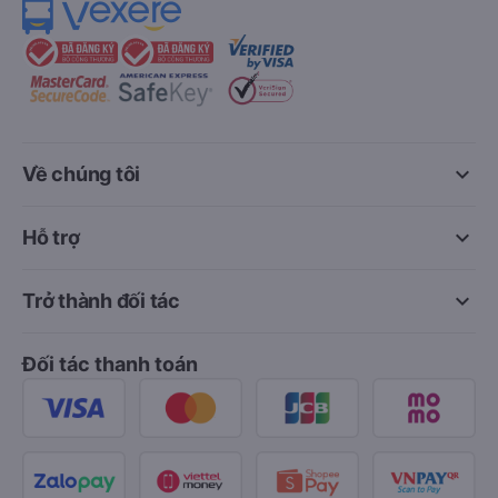
keyboard_arrow_down
Về chúng tôi
keyboard_arrow_down
Hỗ trợ
keyboard_arrow_down
Trở thành đối tác
Đối tác thanh toán