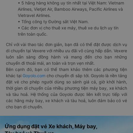
• 5 hãng hàng không uy tín nhất tại Việt Nam: Vietnam
Airlines, Vietjet Air, Bamboo Airways, Pacific Airlines và
Vietravel Airlines.
• Tổng công ty Đường sắt Việt Nam.
• Các đơn vị cho thuê xe máy, thuê xe du lịch uy tín
trên toàn quốc.
Chỉ với vài thao tác đơn giản, bạn đã có thể đặt được dịch vụ
di chuyển tại Vexere với nhiều ưu đãi vô cùng hấp dẫn. Vexere
luôn sẵn sàng đồng hành và mang đến cho bạn những
chuyến đi thoải mái, an toàn và trọn vẹn nhất.
Bên cạnh đó, bạn có thể tham khảo thêm các phương tiện
khác tại
Goyolo.com
cho chuyến đi sắp tới. Goyolo là nền tảng
đặt vé cho phép người dùng so sánh giá cả, giờ khởi hành,
thời gian di chuyển của nhiều phương tiện máy bay, xe khách
và tàu hoả. Hệ thống của Goyolo được liên kết trực tiếp với
các hãng máy bay, xe khách và tàu hoả, luôn đảm bảo có vé
cho bạn di chuyển.
Ứng dụng đặt vé Xe khách, Máy bay,