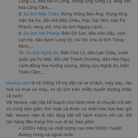
Lũng Cú, đèo Mã Pí Lèng, thung lũng Sủng Là, làng văn
hóa Lũng Cẩm,...
8.
Du lịch Mộc Châu:
Rừng thông Bản Áng, thung lũng
mận Nà Ka, đồi chè Mộc Châu, thác Dải Yếm, bản Pa
Phách, hang dơi, khu du lịch Happy Land,...
9.
Du lịch Hải Phòng:
Biển Đồ Sơn, đảo Hòn Dấu, vịnh
Lan Hạ, đảo Bạch Long Vỹ, núi Voi, khu di tích Tràng
Kênh,...
10.
Du lịch Nghệ An:
Biển Cửa Lò, đảo Lan Châu, vườn
quốc gia Pù Mát, đồi chè Thanh Chương, đảo Hòn Ngư,
cánh đồng hoa hướng dương, đồng cừu Nghệ An, biển
Thiên Cầm,...
Vexere.com
là hệ thống hỗ trợ đặt vé xe khách, máy bay, tàu
hoả và thuê xe máy, xe du lịch trên nhiều tuyến đường khắp
cả nước.
Với Vexere, việc lập kế hoạch cho hành trình di chuyển trở nên
vô cùng đơn giản, linh hoạt và được cá nhân hóa hơn bao giờ
hết. Vexere hiện là nền tảng kết nối hành khách với các đối
tác hàng đầu trong lĩnh vực đi lại, bao gồm:
• 2000+ hãng xe chất lượng cao trên 5000+ tuyến
đường trong và ngoài nước.