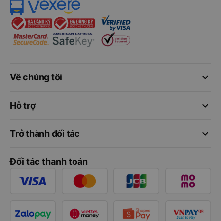
keyboard_arrow_down
Về chúng tôi
keyboard_arrow_down
Hỗ trợ
keyboard_arrow_down
Trở thành đối tác
Đối tác thanh toán