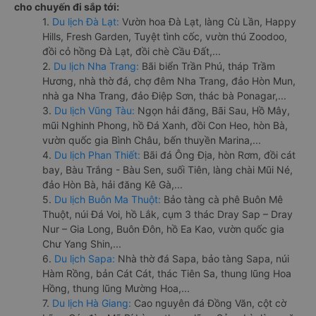
cho chuyến đi sắp tới:
1.
Du lịch Đà Lạt:
Vườn hoa Đà Lạt, làng Cù Lần, Happy
Hills, Fresh Garden, Tuyệt tình cốc, vườn thú Zoodoo,
đồi cỏ hồng Đà Lạt, đồi chè Cầu Đất,...
2.
Du lịch Nha Trang:
Bãi biển Trần Phú, tháp Trầm
Hương, nhà thờ đá, chợ đêm Nha Trang, đảo Hòn Mun,
nhà ga Nha Trang, đảo Điệp Sơn, thác bà Ponagar,...
3.
Du lịch Vũng Tàu:
Ngọn hải đăng, Bãi Sau, Hồ Mây,
mũi Nghinh Phong, hồ Đá Xanh, đồi Con Heo, hòn Bà,
vườn quốc gia Bình Châu, bến thuyền Marina,...
4.
Du lịch Phan Thiết:
Bãi đá Ông Địa, hòn Rơm, đồi cát
bay, Bàu Trắng - Bàu Sen, suối Tiên, làng chài Mũi Né,
đảo Hòn Bà, hải đăng Kê Gà,...
5.
Du lịch Buôn Ma Thuột:
Bảo tàng cà phê Buôn Mê
Thuột, núi Đá Voi, hồ Lắk, cụm 3 thác Dray Sap – Dray
Nur – Gia Long, Buôn Đôn, hồ Ea Kao, vườn quốc gia
Chư Yang Shin,...
6.
Du lịch Sapa:
Nhà thờ đá Sapa, bảo tàng Sapa, núi
Hàm Rồng, bản Cát Cát, thác Tiên Sa, thung lũng Hoa
Hồng, thung lũng Mường Hoa,...
7.
Du lịch Hà Giang:
Cao nguyên đá Đồng Văn, cột cờ