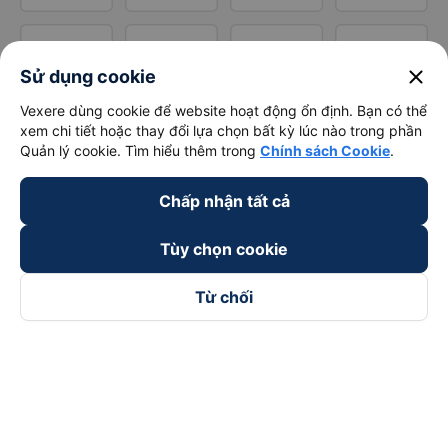
close
Sử dụng cookie
Vexere dùng cookie để website hoạt động ổn định. Bạn có thể
xem chi tiết hoặc thay đổi lựa chọn bất kỳ lúc nào trong phần
Quản lý cookie. Tìm hiểu thêm trong
Chính sách Cookie
.
Chấp nhận tất cả
Tùy chọn cookie
Từ chối
Theo dõi chúng tôi trên
Facebook
Tiktok
Youtube
Công ty TNHH Thương Mại Dịch Vụ Vexere