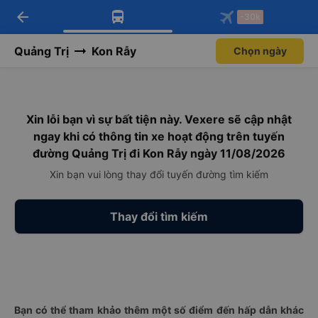
arrow_back
Tải app Vexere ngay!
Tải app Vexere
-30k
Mở app
Mở app
Nhận ưu đãi thành viên độc
-30k/ghế khi đặt vé máy bay qua
quyền
app
Quảng Trị
Kon Rẫy
Chọn ngày
Xin lỗi bạn vì sự bất tiện này. Vexere sẽ cập nhật
ngay khi có thông tin xe hoạt động trên tuyến
đường Quảng Trị đi Kon Rẫy ngày 11/08/2026
Xin bạn vui lòng thay đổi tuyến đường tìm kiếm
Thay đổi tìm kiếm
Bạn có thể tham khảo thêm một số điểm đến hấp dẫn khác