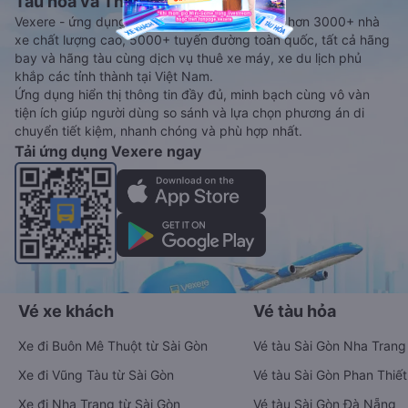
Tàu hoả và Thuê xe
Vexere - ứng dụng đặt vé đa phương tiện với hơn 3000+ nhà
xe chất lượng cao, 5000+ tuyến đường toàn quốc, tất cả hãng
bay và hãng tàu cùng dịch vụ thuê xe máy, xe du lịch phủ
khắp các tỉnh thành tại Việt Nam.
Ứng dụng hiển thị thông tin đầy đủ, minh bạch cùng vô vàn
tiện ích giúp người dùng so sánh và lựa chọn phương án di
chuyển tiết kiệm, nhanh chóng và phù hợp nhất.
Tải ứng dụng Vexere ngay
Vé xe khách
Vé tàu hỏa
Xe đi Buôn Mê Thuột từ Sài Gòn
Vé tàu Sài Gòn Nha Trang
Xe đi Vũng Tàu từ Sài Gòn
Vé tàu Sài Gòn Phan Thiết
Xe đi Nha Trang từ Sài Gòn
Vé tàu Sài Gòn Đà Nẵng