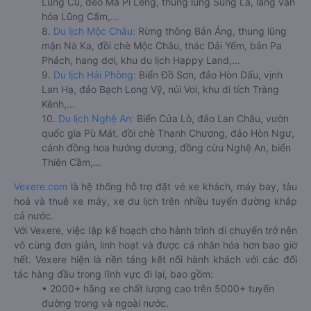
Lũng Cú, đèo Mã Pí Lèng, thung lũng Sủng Là, làng văn
hóa Lũng Cẩm,...
8.
Du lịch Mộc Châu:
Rừng thông Bản Áng, thung lũng
mận Nà Ka, đồi chè Mộc Châu, thác Dải Yếm, bản Pa
Phách, hang dơi, khu du lịch Happy Land,...
9.
Du lịch Hải Phòng:
Biển Đồ Sơn, đảo Hòn Dấu, vịnh
Lan Hạ, đảo Bạch Long Vỹ, núi Voi, khu di tích Tràng
Kênh,...
10.
Du lịch Nghệ An:
Biển Cửa Lò, đảo Lan Châu, vườn
quốc gia Pù Mát, đồi chè Thanh Chương, đảo Hòn Ngư,
cánh đồng hoa hướng dương, đồng cừu Nghệ An, biển
Thiên Cầm,...
Vexere.com
là hệ thống hỗ trợ đặt vé xe khách, máy bay, tàu
hoả và thuê xe máy, xe du lịch trên nhiều tuyến đường khắp
cả nước.
Với Vexere, việc lập kế hoạch cho hành trình di chuyển trở nên
vô cùng đơn giản, linh hoạt và được cá nhân hóa hơn bao giờ
hết. Vexere hiện là nền tảng kết nối hành khách với các đối
tác hàng đầu trong lĩnh vực đi lại, bao gồm:
• 2000+ hãng xe chất lượng cao trên 5000+ tuyến
đường trong và ngoài nước.