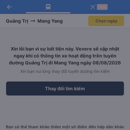
arrow_back
Tải app Vexere ngay!
Tải app Vexere
-30k
Mở app
Mở app
Nhận ưu đãi thành viên độc
-30k/ghế khi đặt vé máy bay qua
quyền
app
Quảng Trị
Mang Yang
Chọn ngày
Xin lỗi bạn vì sự bất tiện này. Vexere sẽ cập nhật
ngay khi có thông tin xe hoạt động trên tuyến
đường Quảng Trị đi Mang Yang ngày 08/08/2026
Xin bạn vui lòng thay đổi tuyến đường tìm kiếm
Thay đổi tìm kiếm
Bạn có thể tham khảo thêm một số điểm đến hấp dẫn khác