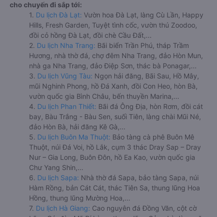
cho chuyến đi sắp tới:
1.
Du lịch Đà Lạt:
Vườn hoa Đà Lạt, làng Cù Lần, Happy
Hills, Fresh Garden, Tuyệt tình cốc, vườn thú Zoodoo,
đồi cỏ hồng Đà Lạt, đồi chè Cầu Đất,...
2.
Du lịch Nha Trang:
Bãi biển Trần Phú, tháp Trầm
Hương, nhà thờ đá, chợ đêm Nha Trang, đảo Hòn Mun,
nhà ga Nha Trang, đảo Điệp Sơn, thác bà Ponagar,...
3.
Du lịch Vũng Tàu:
Ngọn hải đăng, Bãi Sau, Hồ Mây,
mũi Nghinh Phong, hồ Đá Xanh, đồi Con Heo, hòn Bà,
vườn quốc gia Bình Châu, bến thuyền Marina,...
4.
Du lịch Phan Thiết:
Bãi đá Ông Địa, hòn Rơm, đồi cát
bay, Bàu Trắng - Bàu Sen, suối Tiên, làng chài Mũi Né,
đảo Hòn Bà, hải đăng Kê Gà,...
5.
Du lịch Buôn Ma Thuột:
Bảo tàng cà phê Buôn Mê
Thuột, núi Đá Voi, hồ Lắk, cụm 3 thác Dray Sap – Dray
Nur – Gia Long, Buôn Đôn, hồ Ea Kao, vườn quốc gia
Chư Yang Shin,...
6.
Du lịch Sapa:
Nhà thờ đá Sapa, bảo tàng Sapa, núi
Hàm Rồng, bản Cát Cát, thác Tiên Sa, thung lũng Hoa
Hồng, thung lũng Mường Hoa,...
7.
Du lịch Hà Giang:
Cao nguyên đá Đồng Văn, cột cờ