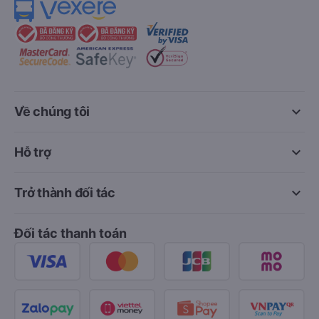
keyboard_arrow_down
Về chúng tôi
keyboard_arrow_down
Hỗ trợ
keyboard_arrow_down
Trở thành đối tác
Đối tác thanh toán