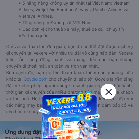
• 5 hãng hàng không uy tín nhất tại Việt Nam: Vietnam
Airlines, Vietjet Air, Bamboo Airways, Pacific Airlines và
Vietravel Airlines.
• Tổng công ty Đường sắt Việt Nam.
• Các đơn vị cho thuê xe máy, thuê xe du lịch uy tín
trên toàn quốc.
Chỉ với vài thao tác đơn giản, bạn đã có thể đặt được dịch vụ
di chuyển tại Vexere với nhiều ưu đãi vô cùng hấp dẫn. Vexere
luôn sẵn sàng đồng hành và mang đến cho bạn những
chuyến đi thoải mái, an toàn và trọn vẹn nhất.
Bên cạnh đó, bạn có thể tham khảo thêm các phương tiện
khác tại
Goyolo.com
cho chuyến đi sắp tới. Goyolo là nền tảng
đặt vé cho phép người dùng so sánh giá cả, giờ khởi hành,
thời gian di chuyển của nhiều phương tiện máy bay, xe khách
và tàu hoả. Hệ thống của Goyolo được liên kết trực tiếp với
các hãng máy bay, xe khách và tàu hoả, luôn đảm bảo có vé
cho bạn di chuyển.
Ứng dụng đặt vé Xe khách, Máy bay,