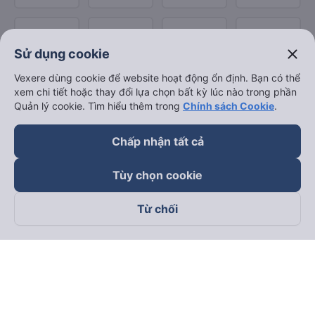
close
Sử dụng cookie
Vexere dùng cookie để website hoạt động ổn định. Bạn có thể
xem chi tiết hoặc thay đổi lựa chọn bất kỳ lúc nào trong phần
Quản lý cookie. Tìm hiểu thêm trong
Chính sách Cookie
.
Chấp nhận tất cả
Tùy chọn cookie
Từ chối
Theo dõi chúng tôi trên
Facebook
Tiktok
Youtube
Công ty TNHH Thương Mại Dịch Vụ Vexere