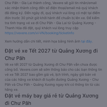
Chư Păh - Gia Lai thành công, Vexere sẽ gửi tin nhắn/email
xác nhận thành công đến số điện thoại/email mà quý khách
đã đăng ký. Đến ngày đi, quý khách vui lòng có mặt tại điểm
đón trước 30 phút giờ khởi hành để chuẩn bị lên xe. Để kiểm
tra tình trạng vé xe đi Chư Păh - Gia Lai từ Quảng Xương -
Thanh Hóa đã đặt, quý khách vui lòng truy cập
https://vexere.com/vi-VN/booking/ticketinfo
Xem hướng dẫn chi tiết, minh họa bằng hình ảnh
tại đây.
Đặt vé xe Tết 2027 từ Quảng Xương đi
Chư Păh
Vé xe tết 2027 từ Quảng Xương đi Chư Păh vẫn chưa được
công bố. Vexere.com sẽ sớm thông báo cho các bạn thông tin
vé xe Tết 2027 bao gồm giá vé, lịch trình, ngày giờ bán vé
của các hãng xe khách đi tuyến đường Quảng Xương - Chư
Păh và Chư Păh - Quảng Xương ngay khi có thông tin từ các
hãng xe.
Đặt vé máy bay giá rẻ từ Quảng Xương
đi Chư Păh