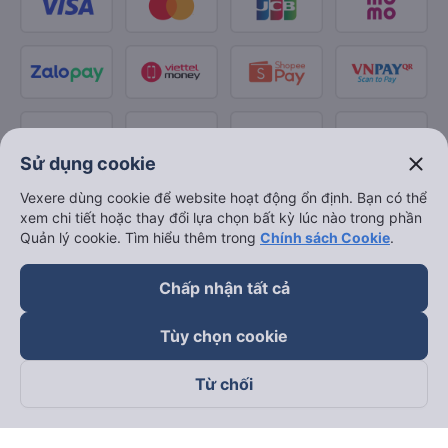
close
Sử dụng cookie
Vexere dùng cookie để website hoạt động ổn định. Bạn có thể
xem chi tiết hoặc thay đổi lựa chọn bất kỳ lúc nào trong phần
Quản lý cookie. Tìm hiểu thêm trong
Chính sách Cookie
.
Chấp nhận tất cả
Tùy chọn cookie
Từ chối
Theo dõi chúng tôi trên
Facebook
Tiktok
Youtube