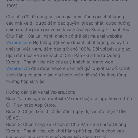
100%.
Cho nên để dễ dàng so sánh giá, xem đánh giá chất lượng
các nhà xe đi, được đảm bảo quyền lợi cao nhất, được hưởng
nhiều ưu đãi giảm giá vé xe khách Quảng Xương - Thanh Hóa
Chư Păh - Gia Lai, hành khách có thể đặt mua tại website
Vexere.com
- Hệ thống đặt vé xe khách chất lượng, và uy tín
nhất tại Việt Nam, đảm bảo giữ chỗ 100%. Đối với bất cứ giao
dịch đặt mua vé xe khách đi Chư Păh - Gia Lai từ Quảng
Xương - Thanh Hóa nào của quý khách tại trang web
Vexere.com
đều được Vexere cam kết giải quyết sự cố. Chính
sách tặng coupon giảm giá hoặc hoàn tiền sẽ tùy theo từng
trường hợp sự việc.
Hướng dẫn đặt vé tại Vexere.com:
Bước 1: Truy cập vào website Vexere hoặc tải app Vexere trên
CH Play hoặc App Store.
Bước 2: Chọn điểm đi, điểm đến, ngày đi, sau đó chọn “TÌM
VÉ XE”.
Bước 3: Chọn hãng xe khách đi Chư Păh - Gia Lai từ Quảng
Xương - Thanh Hóa, giờ khởi hành phù hợp. Bấm chọn vào
khung giờ quý khách muốn đi để tiến hành đặt vé.