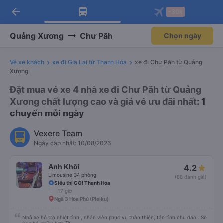
arrow_back
Tải app Vexere ngay!
Tải app Vexere
-30k
Mở app
Mở app
Nhận ưu đãi thành viên độc
-30k/ghế khi đặt vé máy bay qua
quyền
app
Quảng Xương
Chư Păh
Chọn ngày
Vé xe khách
xe đi Gia Lai từ Thanh Hóa
xe đi Chư Păh từ Quảng
Xương
Đặt mua vé xe 4 nhà xe đi Chư Păh từ Quảng
Xương chất lượng cao và giá vé ưu đãi nhất
: 1
chuyến mỗi ngày
Vexere Team
Ngày cập nhật: 10/08/2026
Anh Khôi
4.2
Limousine 34 phòng
(88 đánh giá)
Siêu thị GO! Thanh Hóa
17 giờ
Ngã 3 Hòa Phú (Pleiku)
Nhà xe hỗ trợ nhiệt tình , nhân viên phục vụ thân thiện, tận tình chu đáo . Sẽ