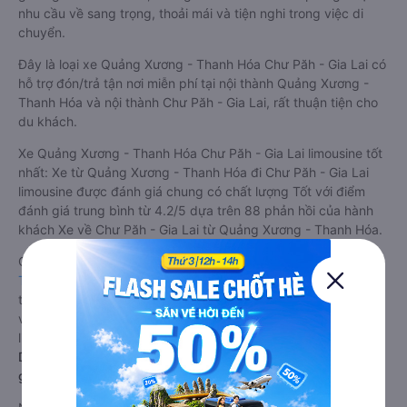
nhu cầu về sang trọng, thoải mái và tiện nghi trong việc di
chuyển.
Đây là loại xe Quảng Xương - Thanh Hóa Chư Păh - Gia Lai có
hỗ trợ đón/trả tận nơi miễn phí tại nội thành Quảng Xương -
Thanh Hóa và nội thành Chư Păh - Gia Lai, rất thuận tiện cho
du khách.
Xe Quảng Xương - Thanh Hóa Chư Păh - Gia Lai limousine tốt
nhất: Xe từ Quảng Xương - Thanh Hóa đi Chư Păh - Gia Lai
limousine được đánh giá chung có chất lượng Tốt với điểm
đánh giá trung bình từ 4.2/5 dựa trên 88 phản hồi của hành
khách Xe về Chư Păh - Gia Lai từ Quảng Xương - Thanh Hóa.
Giá vé
xe limousine đi Chư Păh - Gia Lai từ Quảng Xương -
Thanh Hóa
rẻ nhất là 884000VND của hãng xe Anh Khôi. Tùy
thuộc vào vị trí ngồi của bạn và chương trình khuyến mãi, giá
vé Xe Quảng Xương - Thanh Hóa đi Chư Păh - Gia Lai
limousine này có thể sẽ rẻ hơn
Dòng xe đi Chư Păh - Gia Lai từ Quảng Xương - Thanh Hóa
giường nằm chất lượng cao: Thoải mái, giá cả tốt nhất