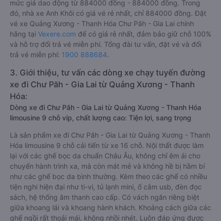
mức giá dao động từ 884000 đồng - 884000 đồng. Trong
đó, nhà xe Anh Khôi có giá vé rẻ nhất, chỉ 884000 đồng. Đặt
vé xe Quảng Xương - Thanh Hóa Chư Păh - Gia Lai chính
hãng tại
Vexere.com
để có giá rẻ nhất, đảm bảo giữ chỗ 100%
và hỗ trợ đổi trả vé miễn phí. Tổng đài tư vấn, đặt vé và đổi
trả vé miễn phí:
1900 888684
.
3. Giới thiệu, tư vấn các dòng xe chạy tuyến đường
xe đi Chư Păh - Gia Lai từ Quảng Xương - Thanh
Hóa:
Dòng xe đi Chư Păh - Gia Lai từ Quảng Xương - Thanh Hóa
limousine 9 chỗ vip, chất lượng cao: Tiện lợi, sang trọng
Là sản phẩm xe đi Chư Păh - Gia Lai từ Quảng Xương - Thanh
Hóa limousine 9 chỗ cải tiến từ xe 16 chỗ. Nội thất được làm
lại với các ghế bọc da chuẩn Châu Âu, không chỉ êm ái cho
chuyến hành trình xa, mà còn mát mẻ và không hề bị hầm bí
như các ghế bọc da bình thường. Kèm theo các ghế có nhiều
tiện nghi hiện đại như ti-vi, tủ lạnh mini, ổ cắm usb, đèn đọc
sách, hệ thống âm thanh cao cấp. Có vách ngăn riêng biệt
giữa khoang lái và khoang hành khách. Khoảng cách giữa các
ghế ngồi rất thoải mái, không nhồi nhét. Luôn đáp ứng được