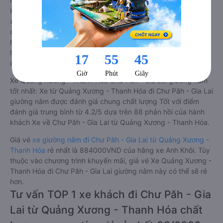
Những nhà xe đi Chư Păh - Gia Lai từ Quảng Xương - Thanh
Hóa đều sở hữu những xe giường nằm chất lượng cao. Trên
xe được trang bị đầy đủ các trang thiết bị hiện đại phục vụ
cho nhu cầu di chuyển của hành khách. Bên cạnh đó, các
hãng xe khách Quảng Xương - Thanh Hóa Chư Păh - Gia Lai
luôn chú trọng đến chất lượng dịch vụ, không ngừng cải thiện
để mang đến trải nghiệm hoàn hảo cho hành khách.
Xe Quảng Xương - Thanh Hóa Chư Păh - Gia Lai giường nằm
tốt nhất: Xe từ Quảng Xương - Thanh Hóa đi Chư Păh - Gia Lai
giường nằm được đánh giá chung chất lượng Tốt với điểm
đánh giá trung bình từ 4.2/5 dựa trên 88 phản hồi của hành
khách Xe về Chư Păh - Gia Lai từ Quảng Xương - Thanh Hóa.
Giá vé
xe giường nằm đi Chư Păh - Gia Lai từ Quảng Xương -
Thanh Hóa
rẻ nhất là 884000VND của hãng xe Anh Khôi. Tùy
thuộc vào chương trình khuyến mãi, giá vé Xe Quảng Xương -
Thanh Hóa đi Chư Păh - Gia Lai giường nằm này có thể sẽ rẻ
hơn.
Tư vấn TOP 1 xe khách đi Chư Păh - Gia
Lai từ Quảng Xương - Thanh Hóa chất