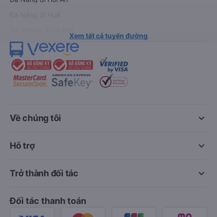
Đà Nẵng đi Huế
Hải Phòng đi Hà Nội
Xem tất cả tuyến đường
keyboard_arrow_down
Về chúng tôi
keyboard_arrow_down
Hỗ trợ
keyboard_arrow_down
Trở thành đối tác
Đối tác thanh toán