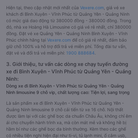
Hiện tại, theo cập nhật mới nhất của
Vexere.com
, giá vé xe
khách đi Bình Xuyên - Vĩnh Phúc từ Quảng Yên - Quảng Ninh
có mức giá dao động từ 380000 đồng - 380000 đồng. Trong
đó, nhà xe Hoàng Hà Limousine có giá vé rẻ nhất, chỉ 380000
đồng. Đặt vé xe Quảng Yên - Quảng Ninh Bình Xuyên - Vĩnh
Phúc chính hãng tại
Vexere.com
để có giá rẻ nhất, đảm bảo
giữ chỗ 100% và hỗ trợ đổi trả vé miễn phí. Tổng đài tư vấn,
đặt vé và đổi trả vé miễn phí:
1900 888684
.
3. Giới thiệu, tư vấn các dòng xe chạy tuyến đường
xe đi Bình Xuyên - Vĩnh Phúc từ Quảng Yên - Quảng
Ninh:
Dòng xe đi Bình Xuyên - Vĩnh Phúc từ Quảng Yên - Quảng
Ninh limousine 9 chỗ vip, chất lượng cao: Tiện lợi, sang trọng
Là sản phẩm xe đi Bình Xuyên - Vĩnh Phúc từ Quảng Yên -
Quảng Ninh limousine 9 chỗ cải tiến từ xe 16 chỗ. Nội thất
được làm lại với các ghế bọc da chuẩn Châu Âu, không chỉ êm
ái cho chuyến hành trình xa, mà còn mát mẻ và không hề bị
hầm bí như các ghế bọc da bình thường. Kèm theo các ghế
có nhiều tiện nghi hiện đại như ti-vi, tủ lạnh mini, ổ cắm usb,