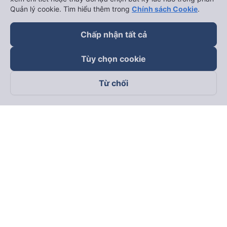
Quản lý cookie. Tìm hiểu thêm trong
Chính sách Cookie
.
Chấp nhận tất cả
Tùy chọn cookie
Từ chối
Theo dõi chúng tôi trên
Facebook
Tiktok
Youtube
Công ty TNHH Thương Mại Dịch Vụ Vexere
Địa chỉ đăng ký kinh doanh: 8C Chữ Đồng Tử, Phường Tân
Sơn Nhất, TP. Hồ Chí Minh, Việt Nam
Địa chỉ
:
Lầu 2, toà nhà H3 Circo Hoàng Diệu, 384 Hoàng Diệu,
Phường Khánh Hội, TP Hồ Chí Minh, Việt Nam
Tầng 3, toà nhà 101 Láng Hạ, 101 Láng Hạ, Phường Láng, TP.
Hà Nội, Việt Nam
Giấy chứng nhận ĐKKD số 0315133726 do Sở KH và ĐT TP.