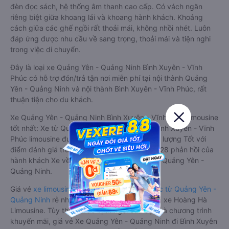
đèn đọc sách, hệ thống âm thanh cao cấp. Có vách ngăn
riêng biệt giữa khoang lái và khoang hành khách. Khoảng
cách giữa các ghế ngồi rất thoải mái, không nhồi nhét. Luôn
đáp ứng được nhu cầu về sang trọng, thoải mái và tiện nghi
trong việc di chuyển.
Đây là loại xe Quảng Yên - Quảng Ninh Bình Xuyên - Vĩnh
Phúc có hỗ trợ đón/trả tận nơi miễn phí tại nội thành Quảng
Yên - Quảng Ninh và nội thành Bình Xuyên - Vĩnh Phúc, rất
thuận tiện cho du khách.
Xe Quảng Yên - Quảng Ninh Bình Xuyên - Vĩnh Phúc limousine
tốt nhất: Xe từ Quảng Yên - Quảng Ninh đi Bình Xuyên - Vĩnh
Phúc limousine được đánh giá chung có chất lượng Tốt với
điểm đánh giá trung bình từ 4.5/5 dựa trên 128 phản hồi của
hành khách Xe về Bình Xuyên - Vĩnh Phúc từ Quảng Yên -
Quảng Ninh.
Giá vé
xe limousine đi Bình Xuyên - Vĩnh Phúc từ Quảng Yên -
Quảng Ninh
rẻ nhất là 380000VND của hãng xe Hoàng Hà
Limousine. Tùy thuộc vào vị trí ngồi của bạn và chương trình
khuyến mãi, giá vé Xe Quảng Yên - Quảng Ninh đi Bình Xuyên