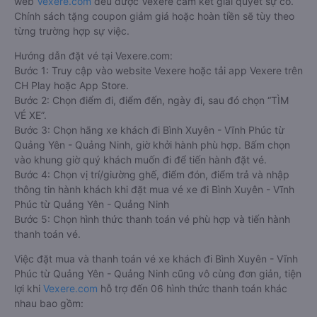
web
Vexere.com
đều được Vexere cam kết giải quyết sự cố.
Chính sách tặng coupon giảm giá hoặc hoàn tiền sẽ tùy theo
từng trường hợp sự việc.
Hướng dẫn đặt vé tại Vexere.com:
Bước 1: Truy cập vào website Vexere hoặc tải app Vexere trên
CH Play hoặc App Store.
Bước 2: Chọn điểm đi, điểm đến, ngày đi, sau đó chọn “TÌM
VÉ XE”.
Bước 3: Chọn hãng xe khách đi Bình Xuyên - Vĩnh Phúc từ
Quảng Yên - Quảng Ninh, giờ khởi hành phù hợp. Bấm chọn
vào khung giờ quý khách muốn đi để tiến hành đặt vé.
Bước 4: Chọn vị trí/giường ghế, điểm đón, điểm trả và nhập
thông tin hành khách khi đặt mua vé xe đi Bình Xuyên - Vĩnh
Phúc từ Quảng Yên - Quảng Ninh
Bước 5: Chọn hình thức thanh toán vé phù hợp và tiến hành
thanh toán vé.
Việc đặt mua và thanh toán vé xe khách đi Bình Xuyên - Vĩnh
Phúc từ Quảng Yên - Quảng Ninh cũng vô cùng đơn giản, tiện
lợi khi
Vexere.com
hỗ trợ đến 06 hình thức thanh toán khác
nhau bao gồm: