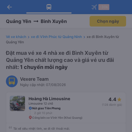
arrow_back
Tải app Vexere ngay!
Tải app Vexere
-30k
Mở app
Mở app
Nhận ưu đãi thành viên độc
-30k/ghế khi đặt vé máy bay qua
quyền
app
Quảng Yên
Bình Xuyên
Chọn ngày
Vé xe khách
xe đi Vĩnh Phúc từ Quảng Ninh
xe đi Bình Xuyên từ
Quảng Yên
Đặt mua vé xe 4 nhà xe đi Bình Xuyên từ
Quảng Yên chất lượng cao và giá vé ưu đãi
nhất
: 1 chuyến mỗi ngày
Vexere Team
Ngày cập nhật: 07/08/2026
Hoàng Hà Limousine
4.4
Limousine 12 chỗ
(128 đánh giá)
Nút giao Tiền Phong
2 giờ 10 phút
Cổng bến xe Vĩnh Yên (Khai Quang)
Tài xế siêu nhiệt tình, xe đi rất thoải mái.