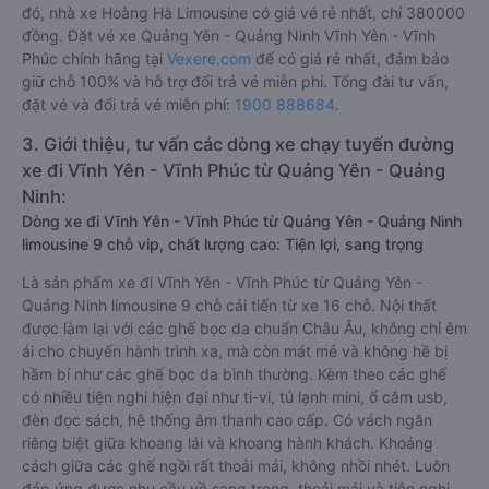
đó, nhà xe Hoàng Hà Limousine có giá vé rẻ nhất, chỉ 380000
đồng. Đặt vé xe Quảng Yên - Quảng Ninh Vĩnh Yên - Vĩnh
Phúc chính hãng tại
Vexere.com
để có giá rẻ nhất, đảm bảo
giữ chỗ 100% và hỗ trợ đổi trả vé miễn phí. Tổng đài tư vấn,
đặt vé và đổi trả vé miễn phí:
1900 888684
.
3. Giới thiệu, tư vấn các dòng xe chạy tuyến đường
xe đi Vĩnh Yên - Vĩnh Phúc từ Quảng Yên - Quảng
Ninh:
Dòng xe đi Vĩnh Yên - Vĩnh Phúc từ Quảng Yên - Quảng Ninh
limousine 9 chỗ vip, chất lượng cao: Tiện lợi, sang trọng
Là sản phẩm xe đi Vĩnh Yên - Vĩnh Phúc từ Quảng Yên -
Quảng Ninh limousine 9 chỗ cải tiến từ xe 16 chỗ. Nội thất
được làm lại với các ghế bọc da chuẩn Châu Âu, không chỉ êm
ái cho chuyến hành trình xa, mà còn mát mẻ và không hề bị
hầm bí như các ghế bọc da bình thường. Kèm theo các ghế
có nhiều tiện nghi hiện đại như ti-vi, tủ lạnh mini, ổ cắm usb,
đèn đọc sách, hệ thống âm thanh cao cấp. Có vách ngăn
riêng biệt giữa khoang lái và khoang hành khách. Khoảng
cách giữa các ghế ngồi rất thoải mái, không nhồi nhét. Luôn
đáp ứng được nhu cầu về sang trọng, thoải mái và tiện nghi