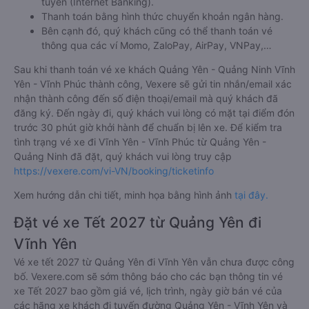
tuyến (Internet Banking).
Thanh toán bằng hình thức chuyển khoản ngân hàng.
Bên cạnh đó, quý khách cũng có thể thanh toán vé
thông qua các ví Momo, ZaloPay, AirPay, VNPay,…
Sau khi thanh toán vé xe khách Quảng Yên - Quảng Ninh Vĩnh
Yên - Vĩnh Phúc thành công, Vexere sẽ gửi tin nhắn/email xác
nhận thành công đến số điện thoại/email mà quý khách đã
đăng ký. Đến ngày đi, quý khách vui lòng có mặt tại điểm đón
trước 30 phút giờ khởi hành để chuẩn bị lên xe. Để kiểm tra
tình trạng vé xe đi Vĩnh Yên - Vĩnh Phúc từ Quảng Yên -
Quảng Ninh đã đặt, quý khách vui lòng truy cập
https://vexere.com/vi-VN/booking/ticketinfo
Xem hướng dẫn chi tiết, minh họa bằng hình ảnh
tại đây.
Đặt vé xe Tết 2027 từ Quảng Yên đi
Vĩnh Yên
Vé xe tết 2027 từ Quảng Yên đi Vĩnh Yên vẫn chưa được công
bố. Vexere.com sẽ sớm thông báo cho các bạn thông tin vé
xe Tết 2027 bao gồm giá vé, lịch trình, ngày giờ bán vé của
các hãng xe khách đi tuyến đường Quảng Yên - Vĩnh Yên và