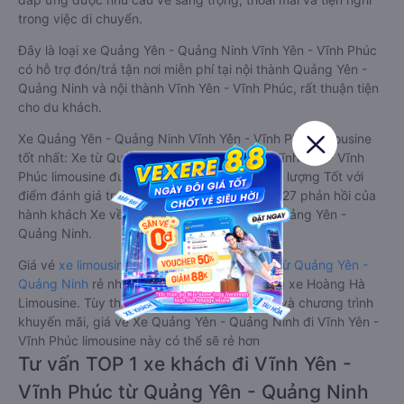
trong việc di chuyển.
Đây là loại xe Quảng Yên - Quảng Ninh Vĩnh Yên - Vĩnh Phúc
có hỗ trợ đón/trả tận nơi miễn phí tại nội thành Quảng Yên -
Quảng Ninh và nội thành Vĩnh Yên - Vĩnh Phúc, rất thuận tiện
cho du khách.
Xe Quảng Yên - Quảng Ninh Vĩnh Yên - Vĩnh Phúc limousine
tốt nhất: Xe từ Quảng Yên - Quảng Ninh đi Vĩnh Yên - Vĩnh
Phúc limousine được đánh giá chung có chất lượng Tốt với
điểm đánh giá trung bình từ 4.4/5 dựa trên 127 phản hồi của
hành khách Xe về Vĩnh Yên - Vĩnh Phúc từ Quảng Yên -
Quảng Ninh.
Giá vé
xe limousine đi Vĩnh Yên - Vĩnh Phúc từ Quảng Yên -
Quảng Ninh
rẻ nhất là 380000VND của hãng xe Hoàng Hà
Limousine. Tùy thuộc vào vị trí ngồi của bạn và chương trình
khuyến mãi, giá vé Xe Quảng Yên - Quảng Ninh đi Vĩnh Yên -
Vĩnh Phúc limousine này có thể sẽ rẻ hơn
Tư vấn TOP 1 xe khách đi Vĩnh Yên -
Vĩnh Phúc từ Quảng Yên - Quảng Ninh