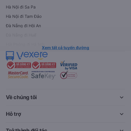
Hà Nội đi Sa Pa
Hà Nội đi Tam Đảo
Đà Nẵng đi Hội An
Đà Nẵng đi Huế
Hải Phòng đi Hà Nội
Xem tất cả tuyến đường
keyboard_arrow_down
Về chúng tôi
keyboard_arrow_down
Hỗ trợ
keyboard_arrow_down
Trở thành đối tác