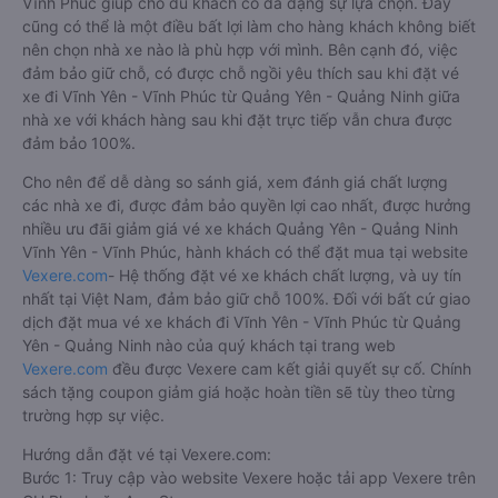
Vĩnh Phúc giúp cho du khách có đa dạng sự lựa chọn. Đây
cũng có thể là một điều bất lợi làm cho hàng khách không biết
nên chọn nhà xe nào là phù hợp với mình. Bên cạnh đó, việc
đảm bảo giữ chỗ, có được chỗ ngồi yêu thích sau khi đặt vé
xe đi Vĩnh Yên - Vĩnh Phúc từ Quảng Yên - Quảng Ninh giữa
nhà xe với khách hàng sau khi đặt trực tiếp vẫn chưa được
đảm bảo 100%.
Cho nên để dễ dàng so sánh giá, xem đánh giá chất lượng
các nhà xe đi, được đảm bảo quyền lợi cao nhất, được hưởng
nhiều ưu đãi giảm giá vé xe khách Quảng Yên - Quảng Ninh
Vĩnh Yên - Vĩnh Phúc, hành khách có thể đặt mua tại website
Vexere.com
- Hệ thống đặt vé xe khách chất lượng, và uy tín
nhất tại Việt Nam, đảm bảo giữ chỗ 100%. Đối với bất cứ giao
dịch đặt mua vé xe khách đi Vĩnh Yên - Vĩnh Phúc từ Quảng
Yên - Quảng Ninh nào của quý khách tại trang web
Vexere.com
đều được Vexere cam kết giải quyết sự cố. Chính
sách tặng coupon giảm giá hoặc hoàn tiền sẽ tùy theo từng
trường hợp sự việc.
Hướng dẫn đặt vé tại Vexere.com:
Bước 1: Truy cập vào website Vexere hoặc tải app Vexere trên