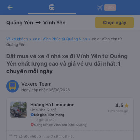
arrow_back
Tải app Vexere ngay!
Tải app Vexere
-30k
Mở app
Mở app
Nhận ưu đãi thành viên độc
-30k/ghế khi đặt vé máy bay qua
quyền
app
Quảng Yên
Vĩnh Yên
Chọn ngày
Vé xe khách
xe đi Vĩnh Phúc từ Quảng Ninh
xe đi Vĩnh Yên từ
Quảng Yên
Đặt mua vé xe 4 nhà xe đi Vĩnh Yên từ Quảng
Yên chất lượng cao và giá vé ưu đãi nhất
: 1
chuyến mỗi ngày
Vexere Team
Ngày cập nhật: 06/08/2026
Hoàng Hà Limousine
4.5
Limousine 12 chỗ
(128 đánh giá)
Nút giao Tiền Phong
2 giờ 10 phút
Cổng bến xe Vĩnh Yên (Khai Quang)
Tài xế siêu nhiệt tình, xe đi rất thoải mái.