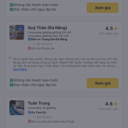
Không cần thanh toán trước
Xem giá
Xác nhận chỗ ngay lập tức
Quý Thảo (Đà Nẵng)
4.5
Limousine giường phòng 24 chỗ
(611 đánh giá)
Limousine giường nằm 34 chỗ
Bến xe Trung tâm Đà Nẵng
11 giờ 45 phút
Bến Xe Phước An
Tôi là người Hàn Quốc. Mong các bạn thông cảm cho sự khó xử của chữ viết
bằng cách sử dụng công cụ dịch. Người Hàn Quốc thường viết blog cá nhân
về việc đi xe buýt ngủ ở Việt Nam. Có những bình luận khen hay và cũng có
những bình luận khen vất vả nên tôi đã rất lo lắng. Đó là một sự lo lắng vô
Xem thêm
ích. Rất thoải mái và thoải mái. Bên trong xe buýt sạch sẽ, tài xế rất thân
thiện. Gối và chăn nệm cũng sạch và thơm nữa. Mình đề cử bài này. 제 리뷰
를 보시게 되는 한국분들께 정보를 드리자면 저는 다낭에서 꾸이년가는 버스를 탔습
Không cần thanh toán trước
Xem giá
니다. 같은 회사라도 버스마다 퀄리티가 다른지는 모르겠는데, 제가 탄 버스는 쾌적
Xác nhận chỗ ngay lập tức
하고 좋았어요. 자리 넓찍하고 베개 이불 깨끗합니다. 뭐 경적소리야 베트남에서는
익숙해져야 하는 문화일거같구요. 기사님 친절하시구요, 버스 안에서 담배 안피시구
요. 다른 승객들도 버스안에서 담배피는 사람 없어요 휴게소에 들렀다 갈때도 저 있
는지 없는지 체크해보고 출발하시네요. 다만 키173 기준 다리를 쭉 펴지는 못해요.
뭐 전 새우자세가 편해서 불만은 없었습니다 : )
Tuấn Trung
4.6
Limousine 34 giường
(1218 đánh giá)
Ga Tam Kỳ
11 giờ 25 phút
Bến xe phía bắc Buôn Ma Thuột