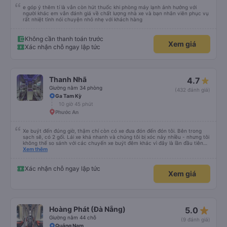
e góp ý thêm tí là vẫn còn hút thuốc khi phòng máy lạnh ảnh hưởng với
người khác em vẫn đánh giá về chất lượng nhà xe và bạn nhân viên phục vụ
rất nhiệt tình nói chuyện nhỏ nhẹ với khách hàng
Không cần thanh toán trước
Xem giá
Xác nhận chỗ ngay lập tức
Thanh Nhã
4.7
Giường nằm 34 phòng
(432 đánh giá)
Ga Tam Kỳ
10 giờ 45 phút
Phước An
Xe buýt đến đúng giờ, thậm chí còn có xe đưa đón đến đón tôi. Bên trong
sạch sẽ, có 2 gối. Lái xe khá nhanh và chúng tôi bị xóc nảy nhiều - nhưng tôi
không thể so sánh với các chuyến xe buýt đêm khác vì đây là lần đầu tiên
tôi đi. Nhìn chung, tôi hài lòng.
Xem thêm
Xác nhận chỗ ngay lập tức
Xem giá
star_rate
Hoàng Phát (Đà Nẵng)
5.0
Giường nằm 44 chỗ
(9 đánh giá)
Quảng Nam