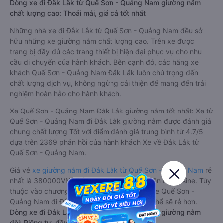
Dòng xe đi Đắk Lắk từ Quế Sơn - Quảng Nam giường nằm
chất lượng cao: Thoải mái, giá cả tốt nhất
Những nhà xe đi Đắk Lắk từ Quế Sơn - Quảng Nam đều sở
hữu những xe giường nằm chất lượng cao. Trên xe được
trang bị đầy đủ các trang thiết bị hiện đại phục vụ cho nhu
cầu di chuyển của hành khách. Bên cạnh đó, các hãng xe
khách Quế Sơn - Quảng Nam Đắk Lắk luôn chú trọng đến
chất lượng dịch vụ, không ngừng cải thiện để mang đến trải
nghiệm hoàn hảo cho hành khách.
Xe Quế Sơn - Quảng Nam Đắk Lắk giường nằm tốt nhất: Xe từ
Quế Sơn - Quảng Nam đi Đắk Lắk giường nằm được đánh giá
chung chất lượng Tốt với điểm đánh giá trung bình từ 4.7/5
dựa trên 2369 phản hồi của hành khách Xe về Đắk Lắk từ
Quế Sơn - Quảng Nam.
Giá vé
xe giường nằm đi Đắk Lắk từ Quế Sơn - Quảng Nam
rẻ
nhất là 380000VND của hãng xe Cao Nguyên Limousine. Tùy
thuộc vào chương trình khuyến mãi, giá vé Xe Quế Sơn -
Quảng Nam đi Đắk Lắk giường nằm này có thể sẽ rẻ hơn.
Dòng xe đi Đắk Lắk từ Quế Sơn - Quảng Nam giường nằm
đôi: Riêng tư, đầy đủ tiện nghi