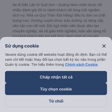
Xe đi Đắk Lắk từ Quế Sơn - Quảng Nam nhận được rất
nhiều đánh giá tốt từ hành khách đã từng trải nghiệm
dịch vụ. Nhà xe Quý Thảo (Đà Nẵng) đầu tư dàn xe chất
lượng cao, thường xuyên được bảo dưỡng và nâng cấp
nên vẫn còn rất mới. Đội ngũ nhân viên được đào tạo
chuyên nghiệp, tài xế giàu kinh nghiệm, luôn sẵn sàng hỗ
trợ hành khách đến khi kết thúc hành trình di chuyển.
b. Hình ảnh xe Quý Thảo (Đà Nẵng)
close
Sử dụng cookie
Vexere dùng cookie để website hoạt động ổn định. Bạn có thể
xem chi tiết hoặc thay đổi lựa chọn bất kỳ lúc nào trong phần
Quản lý cookie. Tìm hiểu thêm trong
Chính sách Cookie
.
Chấp nhận tất cả
Tùy chọn cookie
Từ chối