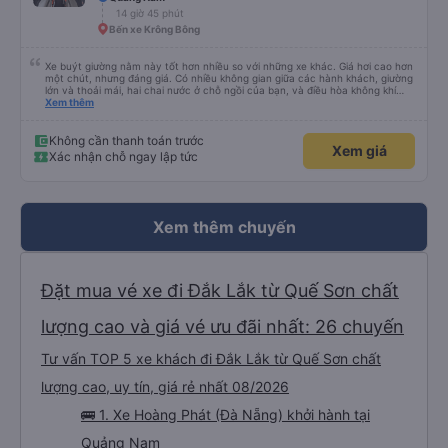
14 giờ 45 phút
Bến xe Krông Bông
Xe buýt giường nằm này tốt hơn nhiều so với những xe khác. Giá hơi cao hơn
một chút, nhưng đáng giá. Có nhiều không gian giữa các hành khách, giường
lớn và thoải mái, hai chai nước ở chỗ ngồi của bạn, và điều hòa không khí
ngay tại chỗ ngồi mà bạn có thể bật tắt. Nhân viên thân thiện và tài xế lái xe
Xem thêm
êm ái. Có ổ cắm điện để sạc điện thoại và Wi-Fi (mặc dù kết nối không phải
lúc nào cũng ổn định).
Không cần thanh toán trước
Xem giá
Xác nhận chỗ ngay lập tức
Xem thêm chuyến
Đặt mua vé xe đi Đắk Lắk từ Quế Sơn chất
lượng cao và giá vé ưu đãi nhất: 26 chuyến
Tư vấn TOP 5 xe khách đi Đắk Lắk từ Quế Sơn chất
lượng cao, uy tín, giá rẻ nhất 08/2026
🚌 1. Xe Hoàng Phát (Đà Nẵng) khởi hành tại
Quảng Nam