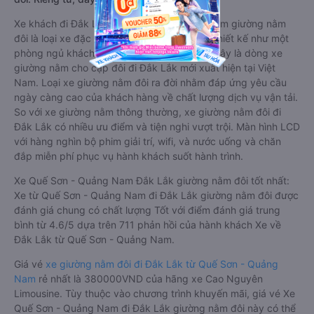
Xe khách đi Đắk Lắk từ Quế Sơn - Quảng Nam giường nằm
đôi là loại xe đặc biệt. Với mỗi giường được thiết kế như một
phòng ngủ khách sạn sang trọng, hiện đại. Đây là dòng xe
giường nằm cho cặp đôi đi Đắk Lắk mới xuất hiện tại Việt
Nam. Loại xe giường nằm đôi ra đời nhằm đáp ứng yêu cầu
ngày càng cao của khách hàng về chất lượng dịch vụ vận tải.
So với xe giường nằm thông thường, xe giường nằm đôi đi
Đắk Lắk có nhiều ưu điểm và tiện nghi vượt trội. Màn hình LCD
với hàng nghìn bộ phim giải trí, wifi, và nước uống và chăn
đắp miễn phí phục vụ hành khách suốt hành trình.
Xe Quế Sơn - Quảng Nam Đắk Lắk giường nằm đôi tốt nhất:
Xe từ Quế Sơn - Quảng Nam đi Đắk Lắk giường nằm đôi được
đánh giá chung có chất lượng Tốt với điểm đánh giá trung
bình từ 4.6/5 dựa trên 711 phản hồi của hành khách Xe về
Đắk Lắk từ Quế Sơn - Quảng Nam.
Giá vé
xe giường nằm đôi đi Đắk Lắk từ Quế Sơn - Quảng
Nam
rẻ nhất là 380000VND của hãng xe Cao Nguyên
Limousine. Tùy thuộc vào chương trình khuyến mãi, giá vé Xe
Quế Sơn - Quảng Nam đi Đắk Lắk giường nằm đôi này có thể