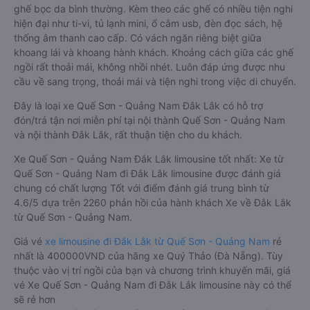
ghế bọc da bình thường. Kèm theo các ghế có nhiều tiện nghi
hiện đại như ti-vi, tủ lạnh mini, ổ cắm usb, đèn đọc sách, hệ
thống âm thanh cao cấp. Có vách ngăn riêng biệt giữa
khoang lái và khoang hành khách. Khoảng cách giữa các ghế
ngồi rất thoải mái, không nhồi nhét. Luôn đáp ứng được nhu
cầu về sang trọng, thoải mái và tiện nghi trong việc di chuyển.
Đây là loại xe Quế Sơn - Quảng Nam Đắk Lắk có hỗ trợ
đón/trả tận nơi miễn phí tại nội thành Quế Sơn - Quảng Nam
và nội thành Đắk Lắk, rất thuận tiện cho du khách.
Xe Quế Sơn - Quảng Nam Đắk Lắk limousine tốt nhất: Xe từ
Quế Sơn - Quảng Nam đi Đắk Lắk limousine được đánh giá
chung có chất lượng Tốt với điểm đánh giá trung bình từ
4.6/5 dựa trên 2260 phản hồi của hành khách Xe về Đắk Lắk
từ Quế Sơn - Quảng Nam.
Giá vé
xe limousine đi Đắk Lắk từ Quế Sơn - Quảng Nam
rẻ
nhất là 400000VND của hãng xe Quý Thảo (Đà Nẵng). Tùy
thuộc vào vị trí ngồi của bạn và chương trình khuyến mãi, giá
vé Xe Quế Sơn - Quảng Nam đi Đắk Lắk limousine này có thể
sẽ rẻ hơn