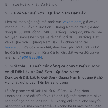
là nhà xe Hoàng Phát (Đà Nẵng).
2. Giá vé xe Quế Sơn - Quảng Nam Đắk Lắk
Hiện tại, theo cập nhật mới nhất của
Vexere.com
, giá vé xe
khách đi Đắk Lắk từ Quế Sơn - Quảng Nam có mức giá dao
động từ 380000 đồng - 500000 đồng. Trong đó, nhà xe Cao
Nguyên Limousine có giá vé rẻ nhất, chỉ 380000 đồng. Đặt
vé xe Quế Sơn - Quảng Nam Đắk Lắk chính hãng tại
Vexere.com
để có giá rẻ nhất, đảm bảo giữ chỗ 100% và hỗ
trợ đổi trả vé miễn phí. Tổng đài tư vấn, đặt vé và đổi trả vé
miễn phí:
1900 888684
.
3. Giới thiệu, tư vấn các dòng xe chạy tuyến đường
xe đi Đắk Lắk từ Quế Sơn - Quảng Nam:
Dòng xe đi Đắk Lắk từ Quế Sơn - Quảng Nam limousine 9 chỗ
vip, chất lượng cao: Tiện lợi, sang trọng
Là sản phẩm xe đi Đắk Lắk từ Quế Sơn - Quảng Nam
limousine 9 chỗ cải tiến từ xe 16 chỗ. Nội thất được làm lại với
các ghế bọc da chuẩn Châu Âu, không chỉ êm ái cho chuyến
hành trình xa, mà còn mát mẻ và không hề bị hầm bí như các