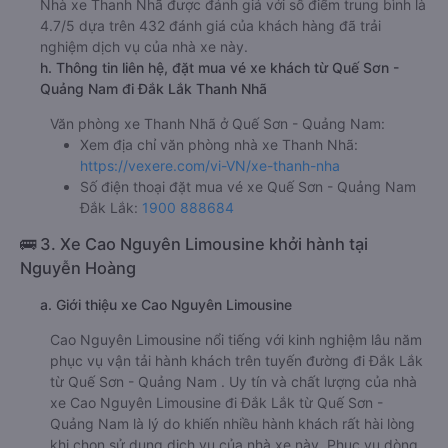
Nhà xe Thanh Nhã được đánh giá với số điểm trung bình là
4.7/5 dựa trên 432 đánh giá của khách hàng đã trải
nghiệm dịch vụ của nhà xe này.
h. Thông tin liên hệ, đặt mua vé xe khách từ Quế Sơn -
Quảng Nam đi Đắk Lắk Thanh Nhã
Văn phòng xe Thanh Nhã ở Quế Sơn - Quảng Nam:
Xem địa chỉ văn phòng nhà xe Thanh Nhã:
https://vexere.com/vi-VN/xe-thanh-nha
Số điện thoại đặt mua vé xe Quế Sơn - Quảng Nam
Đắk Lắk:
1900 888684
🚌 3. Xe Cao Nguyên Limousine khởi hành tại
Nguyễn Hoàng
a. Giới thiệu xe Cao Nguyên Limousine
Cao Nguyên Limousine nổi tiếng với kinh nghiệm lâu năm
phục vụ vận tải hành khách trên tuyến đường đi Đắk Lắk
từ Quế Sơn - Quảng Nam . Uy tín và chất lượng của nhà
xe Cao Nguyên Limousine đi Đắk Lắk từ Quế Sơn -
Quảng Nam là lý do khiến nhiều hành khách rất hài lòng
khi chọn sử dụng dịch vụ của nhà xe này. Phục vụ dòng