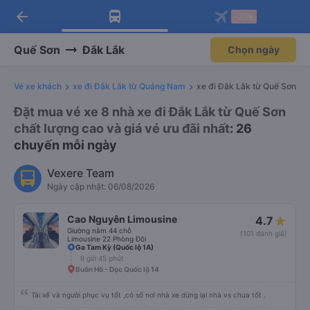
arrow_back
Tải app Vexere ngay!
Tải app Vexere
-30k
Mở app
Mở app
Nhận ưu đãi thành viên độc
-30k/ghế khi đặt vé máy bay qua
quyền
app
Quế Sơn
Đắk Lắk
Chọn ngày
Vé xe khách
xe đi Đắk Lắk từ Quảng Nam
xe đi Đắk Lắk từ Quế Sơn
Đặt mua vé xe 8 nhà xe đi Đắk Lắk từ Quế Sơn
chất lượng cao và giá vé ưu đãi nhất
: 26
chuyến mỗi ngày
Vexere Team
Ngày cập nhật: 06/08/2026
Cao Nguyên Limousine
4.7
Giường nằm 44 chỗ
(101 đánh giá)
Limousine 22 Phòng Đôi
Ga Tam Kỳ (Quốc lộ 1A)
9 giờ 45 phút
Buôn Hồ - Dọc Quốc lộ 14
Tài xế và người phục vụ tốt ,có số nơi nhà xe dừng lại nhà vs chưa tốt .