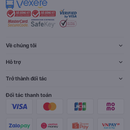
keyboard_arrow_down
Về chúng tôi
keyboard_arrow_down
Hỗ trợ
keyboard_arrow_down
Trở thành đối tác
Đối tác thanh toán