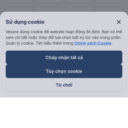
close
Sử dụng cookie
Vexere dùng cookie để website hoạt động ổn định. Bạn có thể
xem chi tiết hoặc thay đổi lựa chọn bất kỳ lúc nào trong phần
Quản lý cookie. Tìm hiểu thêm trong
Chính sách Cookie
.
Chấp nhận tất cả
Tùy chọn cookie
Từ chối
Theo dõi chúng tôi trên
Facebook
Tiktok
Youtube
Công ty TNHH Thương Mại Dịch Vụ Vexere