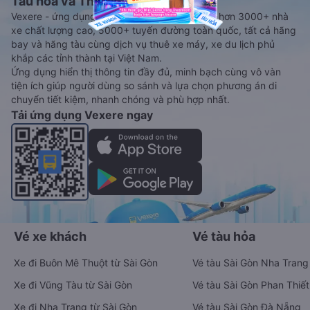
Tàu hoả và Thuê xe
Vexere - ứng dụng đặt vé đa phương tiện với hơn 3000+ nhà
xe chất lượng cao, 5000+ tuyến đường toàn quốc, tất cả hãng
bay và hãng tàu cùng dịch vụ thuê xe máy, xe du lịch phủ
khắp các tỉnh thành tại Việt Nam.
Ứng dụng hiển thị thông tin đầy đủ, minh bạch cùng vô vàn
tiện ích giúp người dùng so sánh và lựa chọn phương án di
chuyển tiết kiệm, nhanh chóng và phù hợp nhất.
Tải ứng dụng Vexere ngay
Vé xe khách
Vé tàu hỏa
Xe đi Buôn Mê Thuột từ Sài Gòn
Vé tàu Sài Gòn Nha Trang
Xe đi Vũng Tàu từ Sài Gòn
Vé tàu Sài Gòn Phan Thiết
Xe đi Nha Trang từ Sài Gòn
Vé tàu Sài Gòn Đà Nẵng