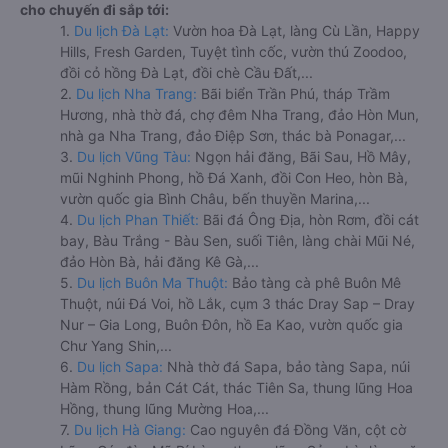
cho chuyến đi sắp tới:
1.
Du lịch Đà Lạt:
Vườn hoa Đà Lạt, làng Cù Lần, Happy
Hills, Fresh Garden, Tuyệt tình cốc, vườn thú Zoodoo,
đồi cỏ hồng Đà Lạt, đồi chè Cầu Đất,...
2.
Du lịch Nha Trang:
Bãi biển Trần Phú, tháp Trầm
Hương, nhà thờ đá, chợ đêm Nha Trang, đảo Hòn Mun,
nhà ga Nha Trang, đảo Điệp Sơn, thác bà Ponagar,...
3.
Du lịch Vũng Tàu:
Ngọn hải đăng, Bãi Sau, Hồ Mây,
mũi Nghinh Phong, hồ Đá Xanh, đồi Con Heo, hòn Bà,
vườn quốc gia Bình Châu, bến thuyền Marina,...
4.
Du lịch Phan Thiết:
Bãi đá Ông Địa, hòn Rơm, đồi cát
bay, Bàu Trắng - Bàu Sen, suối Tiên, làng chài Mũi Né,
đảo Hòn Bà, hải đăng Kê Gà,...
5.
Du lịch Buôn Ma Thuột:
Bảo tàng cà phê Buôn Mê
Thuột, núi Đá Voi, hồ Lắk, cụm 3 thác Dray Sap – Dray
Nur – Gia Long, Buôn Đôn, hồ Ea Kao, vườn quốc gia
Chư Yang Shin,...
6.
Du lịch Sapa:
Nhà thờ đá Sapa, bảo tàng Sapa, núi
Hàm Rồng, bản Cát Cát, thác Tiên Sa, thung lũng Hoa
Hồng, thung lũng Mường Hoa,...
7.
Du lịch Hà Giang:
Cao nguyên đá Đồng Văn, cột cờ