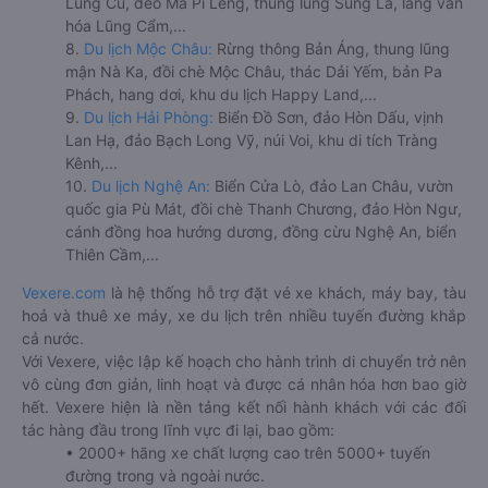
Lũng Cú, đèo Mã Pí Lèng, thung lũng Sủng Là, làng văn
hóa Lũng Cẩm,...
8.
Du lịch Mộc Châu:
Rừng thông Bản Áng, thung lũng
mận Nà Ka, đồi chè Mộc Châu, thác Dải Yếm, bản Pa
Phách, hang dơi, khu du lịch Happy Land,...
9.
Du lịch Hải Phòng:
Biển Đồ Sơn, đảo Hòn Dấu, vịnh
Lan Hạ, đảo Bạch Long Vỹ, núi Voi, khu di tích Tràng
Kênh,...
10.
Du lịch Nghệ An:
Biển Cửa Lò, đảo Lan Châu, vườn
quốc gia Pù Mát, đồi chè Thanh Chương, đảo Hòn Ngư,
cánh đồng hoa hướng dương, đồng cừu Nghệ An, biển
Thiên Cầm,...
Vexere.com
là hệ thống hỗ trợ đặt vé xe khách, máy bay, tàu
hoả và thuê xe máy, xe du lịch trên nhiều tuyến đường khắp
cả nước.
Với Vexere, việc lập kế hoạch cho hành trình di chuyển trở nên
vô cùng đơn giản, linh hoạt và được cá nhân hóa hơn bao giờ
hết. Vexere hiện là nền tảng kết nối hành khách với các đối
tác hàng đầu trong lĩnh vực đi lại, bao gồm:
• 2000+ hãng xe chất lượng cao trên 5000+ tuyến
đường trong và ngoài nước.