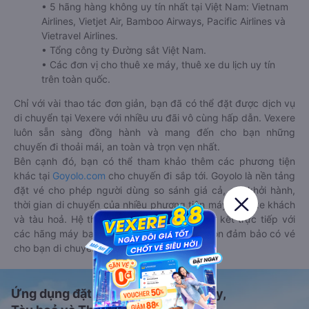
• 5 hãng hàng không uy tín nhất tại Việt Nam: Vietnam
Airlines, Vietjet Air, Bamboo Airways, Pacific Airlines và
Vietravel Airlines.
• Tổng công ty Đường sắt Việt Nam.
• Các đơn vị cho thuê xe máy, thuê xe du lịch uy tín
trên toàn quốc.
Chỉ với vài thao tác đơn giản, bạn đã có thể đặt được dịch vụ
di chuyển tại Vexere với nhiều ưu đãi vô cùng hấp dẫn. Vexere
luôn sẵn sàng đồng hành và mang đến cho bạn những
chuyến đi thoải mái, an toàn và trọn vẹn nhất.
Bên cạnh đó, bạn có thể tham khảo thêm các phương tiện
khác tại
Goyolo.com
cho chuyến đi sắp tới. Goyolo là nền tảng
đặt vé cho phép người dùng so sánh giá cả, giờ khởi hành,
thời gian di chuyển của nhiều phương tiện máy bay, xe khách
và tàu hoả. Hệ thống của Goyolo được liên kết trực tiếp với
các hãng máy bay, xe khách và tàu hoả, luôn đảm bảo có vé
cho bạn di chuyển.
Ứng dụng đặt vé Xe khách, Máy bay,