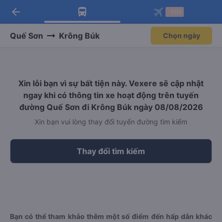
arrow_back
Tải app Vexere ngay!
Tải app Vexere
-30k
Mở app
Mở app
Nhận ưu đãi thành viên độc
-30k/ghế khi đặt vé máy bay qua
quyền
app
Quế Sơn
Krông Búk
Chọn ngày
Xin lỗi bạn vì sự bất tiện này. Vexere sẽ cập nhật
ngay khi có thông tin xe hoạt động trên tuyến
đường Quế Sơn đi Krông Búk ngày 08/08/2026
Xin bạn vui lòng thay đổi tuyến đường tìm kiếm
Thay đổi tìm kiếm
Bạn có thể tham khảo thêm một số điểm đến hấp dẫn khác