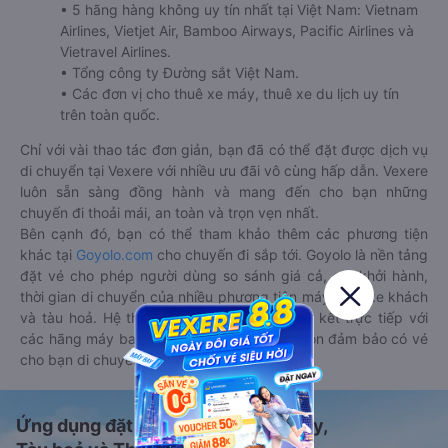
• 5 hãng hàng không uy tín nhất tại Việt Nam: Vietnam
Airlines, Vietjet Air, Bamboo Airways, Pacific Airlines và
Vietravel Airlines.
• Tổng công ty Đường sắt Việt Nam.
• Các đơn vị cho thuê xe máy, thuê xe du lịch uy tín
trên toàn quốc.
Chỉ với vài thao tác đơn giản, bạn đã có thể đặt được dịch vụ
di chuyển tại Vexere với nhiều ưu đãi vô cùng hấp dẫn. Vexere
luôn sẵn sàng đồng hành và mang đến cho bạn những
chuyến đi thoải mái, an toàn và trọn vẹn nhất.
Bên cạnh đó, bạn có thể tham khảo thêm các phương tiện
khác tại
Goyolo.com
cho chuyến đi sắp tới. Goyolo là nền tảng
đặt vé cho phép người dùng so sánh giá cả, giờ khởi hành,
thời gian di chuyển của nhiều phương tiện máy bay, xe khách
và tàu hoả. Hệ thống của Goyolo được liên kết trực tiếp với
các hãng máy bay, xe khách và tàu hoả, luôn đảm bảo có vé
cho bạn di chuyển.
Ứng dụng đặt vé Xe khách, Máy bay,