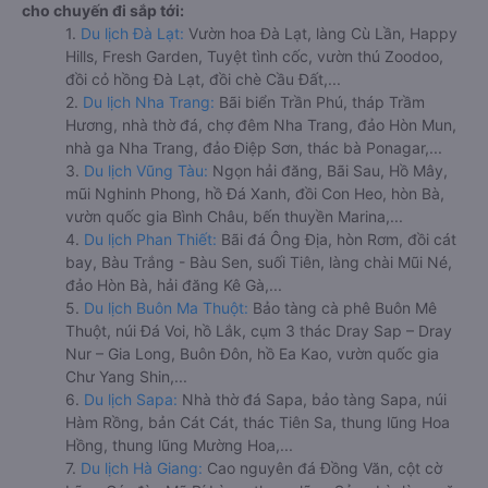
cho chuyến đi sắp tới:
1.
Du lịch Đà Lạt:
Vườn hoa Đà Lạt, làng Cù Lần, Happy
Hills, Fresh Garden, Tuyệt tình cốc, vườn thú Zoodoo,
đồi cỏ hồng Đà Lạt, đồi chè Cầu Đất,...
2.
Du lịch Nha Trang:
Bãi biển Trần Phú, tháp Trầm
Hương, nhà thờ đá, chợ đêm Nha Trang, đảo Hòn Mun,
nhà ga Nha Trang, đảo Điệp Sơn, thác bà Ponagar,...
3.
Du lịch Vũng Tàu:
Ngọn hải đăng, Bãi Sau, Hồ Mây,
mũi Nghinh Phong, hồ Đá Xanh, đồi Con Heo, hòn Bà,
vườn quốc gia Bình Châu, bến thuyền Marina,...
4.
Du lịch Phan Thiết:
Bãi đá Ông Địa, hòn Rơm, đồi cát
bay, Bàu Trắng - Bàu Sen, suối Tiên, làng chài Mũi Né,
đảo Hòn Bà, hải đăng Kê Gà,...
5.
Du lịch Buôn Ma Thuột:
Bảo tàng cà phê Buôn Mê
Thuột, núi Đá Voi, hồ Lắk, cụm 3 thác Dray Sap – Dray
Nur – Gia Long, Buôn Đôn, hồ Ea Kao, vườn quốc gia
Chư Yang Shin,...
6.
Du lịch Sapa:
Nhà thờ đá Sapa, bảo tàng Sapa, núi
Hàm Rồng, bản Cát Cát, thác Tiên Sa, thung lũng Hoa
Hồng, thung lũng Mường Hoa,...
7.
Du lịch Hà Giang:
Cao nguyên đá Đồng Văn, cột cờ