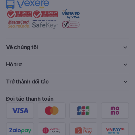
keyboard_arrow_down
Về chúng tôi
keyboard_arrow_down
Hỗ trợ
keyboard_arrow_down
Trở thành đối tác
Đối tác thanh toán