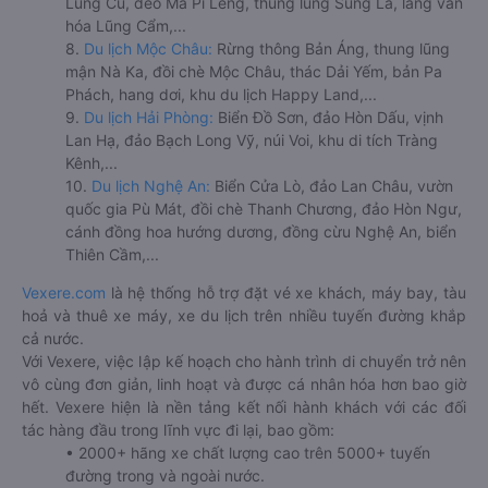
Lũng Cú, đèo Mã Pí Lèng, thung lũng Sủng Là, làng văn
hóa Lũng Cẩm,...
8.
Du lịch Mộc Châu:
Rừng thông Bản Áng, thung lũng
mận Nà Ka, đồi chè Mộc Châu, thác Dải Yếm, bản Pa
Phách, hang dơi, khu du lịch Happy Land,...
9.
Du lịch Hải Phòng:
Biển Đồ Sơn, đảo Hòn Dấu, vịnh
Lan Hạ, đảo Bạch Long Vỹ, núi Voi, khu di tích Tràng
Kênh,...
10.
Du lịch Nghệ An:
Biển Cửa Lò, đảo Lan Châu, vườn
quốc gia Pù Mát, đồi chè Thanh Chương, đảo Hòn Ngư,
cánh đồng hoa hướng dương, đồng cừu Nghệ An, biển
Thiên Cầm,...
Vexere.com
là hệ thống hỗ trợ đặt vé xe khách, máy bay, tàu
hoả và thuê xe máy, xe du lịch trên nhiều tuyến đường khắp
cả nước.
Với Vexere, việc lập kế hoạch cho hành trình di chuyển trở nên
vô cùng đơn giản, linh hoạt và được cá nhân hóa hơn bao giờ
hết. Vexere hiện là nền tảng kết nối hành khách với các đối
tác hàng đầu trong lĩnh vực đi lại, bao gồm:
• 2000+ hãng xe chất lượng cao trên 5000+ tuyến
đường trong và ngoài nước.