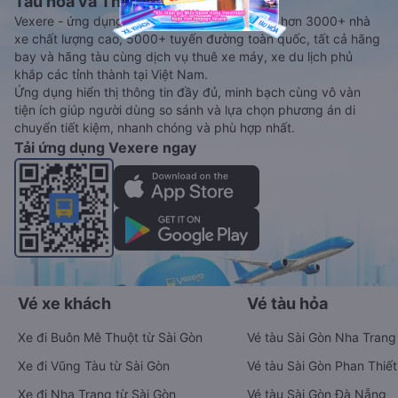
Tàu hoả và Thuê xe
Vexere - ứng dụng đặt vé đa phương tiện với hơn 3000+ nhà
xe chất lượng cao, 5000+ tuyến đường toàn quốc, tất cả hãng
bay và hãng tàu cùng dịch vụ thuê xe máy, xe du lịch phủ
khắp các tỉnh thành tại Việt Nam.
Ứng dụng hiển thị thông tin đầy đủ, minh bạch cùng vô vàn
tiện ích giúp người dùng so sánh và lựa chọn phương án di
chuyển tiết kiệm, nhanh chóng và phù hợp nhất.
Tải ứng dụng Vexere ngay
Vé xe khách
Vé tàu hỏa
Xe đi Buôn Mê Thuột từ Sài Gòn
Vé tàu Sài Gòn Nha Trang
Xe đi Vũng Tàu từ Sài Gòn
Vé tàu Sài Gòn Phan Thiết
Xe đi Nha Trang từ Sài Gòn
Vé tàu Sài Gòn Đà Nẵng