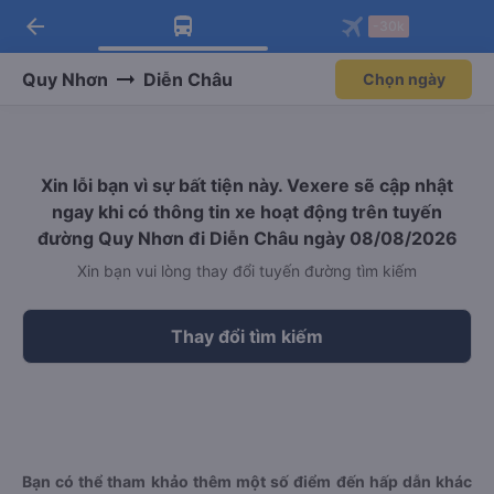
arrow_back
Tải app Vexere ngay!
Tải app Vexere
-30k
Mở app
Mở app
Nhận ưu đãi thành viên độc
-30k/ghế khi đặt vé máy bay qua
quyền
app
Quy Nhơn
Diễn Châu
Chọn ngày
Xin lỗi bạn vì sự bất tiện này. Vexere sẽ cập nhật
ngay khi có thông tin xe hoạt động trên tuyến
đường Quy Nhơn đi Diễn Châu ngày 08/08/2026
Xin bạn vui lòng thay đổi tuyến đường tìm kiếm
Thay đổi tìm kiếm
Bạn có thể tham khảo thêm một số điểm đến hấp dẫn khác