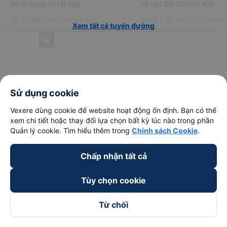
Xe đi Sapa từ Hà Nội
Vé tàu Sài Gòn Hà Nội
Xe đi Hải Phòng từ Hà Nội
Vé tàu Sài Gòn Quy Nhơn
Xem tất cả tuyến đường
Về chúng tôi
Sử dụng cookie
Vexere dùng cookie để website hoạt động ổn định. Bạn có thể
Hỗ trợ
xem chi tiết hoặc thay đổi lựa chọn bất kỳ lúc nào trong phần
Quản lý cookie. Tìm hiểu thêm trong
Chính sách Cookie
.
Trở thành đối tác
Chấp nhận tất cả
Đối tác thanh toán
Tùy chọn cookie
Từ chối