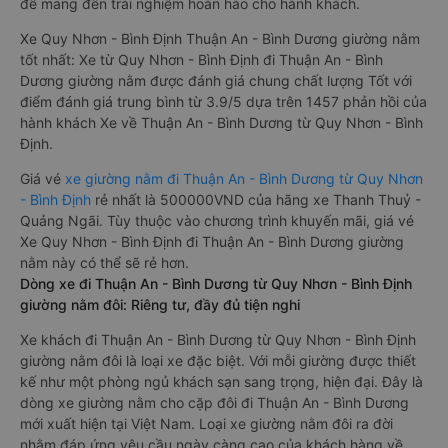
để mang đến trải nghiệm hoàn hảo cho hành khách.
Xe Quy Nhơn - Bình Định Thuận An - Bình Dương giường nằm
tốt nhất: Xe từ Quy Nhơn - Bình Định đi Thuận An - Bình
Dương giường nằm được đánh giá chung chất lượng Tốt với
điểm đánh giá trung bình từ 3.9/5 dựa trên 1457 phản hồi của
hành khách Xe về Thuận An - Bình Dương từ Quy Nhơn - Bình
Định.
Giá vé
xe giường nằm đi Thuận An - Bình Dương từ Quy Nhơn
- Bình Định
rẻ nhất là 500000VND của hãng xe Thanh Thuỷ -
Quảng Ngãi. Tùy thuộc vào chương trình khuyến mãi, giá vé
Xe Quy Nhơn - Bình Định đi Thuận An - Bình Dương giường
nằm này có thể sẽ rẻ hơn.
Dòng xe đi Thuận An - Bình Dương từ Quy Nhơn - Bình Định
giường nằm đôi: Riêng tư, đầy đủ tiện nghi
Xe khách đi Thuận An - Bình Dương từ Quy Nhơn - Bình Định
giường nằm đôi là loại xe đặc biệt. Với mỗi giường được thiết
kế như một phòng ngủ khách sạn sang trọng, hiện đại. Đây là
dòng xe giường nằm cho cặp đôi đi Thuận An - Bình Dương
mới xuất hiện tại Việt Nam. Loại xe giường nằm đôi ra đời
nhằm đáp ứng yêu cầu ngày càng cao của khách hàng về