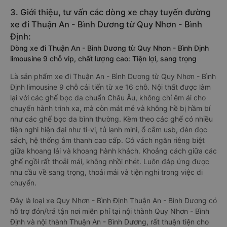
3. Giới thiệu, tư vấn các dòng xe chạy tuyến đường
xe đi Thuận An - Bình Dương từ Quy Nhơn - Bình
Định:
Dòng xe đi Thuận An - Bình Dương từ Quy Nhơn - Bình Định
limousine 9 chỗ vip, chất lượng cao: Tiện lợi, sang trọng
Là sản phẩm xe đi Thuận An - Bình Dương từ Quy Nhơn - Bình
Định limousine 9 chỗ cải tiến từ xe 16 chỗ. Nội thất được làm
lại với các ghế bọc da chuẩn Châu Âu, không chỉ êm ái cho
chuyến hành trình xa, mà còn mát mẻ và không hề bị hầm bí
như các ghế bọc da bình thường. Kèm theo các ghế có nhiều
tiện nghi hiện đại như ti-vi, tủ lạnh mini, ổ cắm usb, đèn đọc
sách, hệ thống âm thanh cao cấp. Có vách ngăn riêng biệt
giữa khoang lái và khoang hành khách. Khoảng cách giữa các
ghế ngồi rất thoải mái, không nhồi nhét. Luôn đáp ứng được
nhu cầu về sang trọng, thoải mái và tiện nghi trong việc di
chuyển.
Đây là loại xe Quy Nhơn - Bình Định Thuận An - Bình Dương có
hỗ trợ đón/trả tận nơi miễn phí tại nội thành Quy Nhơn - Bình
Định và nội thành Thuận An - Bình Dương, rất thuận tiện cho