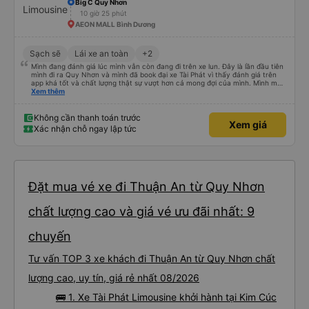
Big C Quy Nhơn
10 giờ 25 phút
AEON MALL Bình Dương
Sạch sẽ
Lái xe an toàn
+2
Mình đang đánh giá lúc mình vẫn còn đang đi trên xe lun. Đây là lần đầu tiên
mình đi ra Quy Nhơn và mình đã book đại xe Tài Phát vì thấy đánh giá trên
app khá tốt và chất lượng thật sự vượt hơn cả mong đợi của mình. Mình mua
giường đôi và vừa đủ cho 2 người. Nhân viên của nhà xe phải nói là siêu nhiệt
Xem thêm
tình và dễ thương. Trước chuyến đi mình có gọi cho bên tổng đài thì anh
nhân viên hỗ trợ mình nói chuyện siêu nhẹ nhàng và vui vẻ . Lúc mình lên xe
trung chuyển và lên xe lớn thì luôn hỗ trợ xách vali giùm tụi mình. Trên xe thì
Không cần thanh toán trước
Xem giá
có cả bánh và sữa miễn phí cho khách còn chuẩn bị cả thuốc say xe, dép,
Xác nhận chỗ ngay lập tức
mền, gối và đặc biệt là có gối ôm. Nchung là phải chấm nhà xe 10 sao mới
đủ !!!
Đặt mua vé xe đi Thuận An từ Quy Nhơn
chất lượng cao và giá vé ưu đãi nhất: 9
chuyến
Tư vấn TOP 3 xe khách đi Thuận An từ Quy Nhơn chất
lượng cao, uy tín, giá rẻ nhất 08/2026
🚌 1. Xe Tài Phát Limousine khởi hành tại Kim Cúc