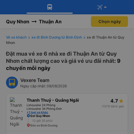
Tải app Vexere ngay!
Tải app Vexere
Mở app
Mở app
Nhận ưu đãi thành viên độc
quyền
Quy Nhơn
Thuận An
Chọn ngày
Vé xe khách
xe đi Bình Dương từ Bình Định
xe đi Thuận An từ Quy
Nhơn
Đặt mua vé xe 6 nhà xe đi Thuận An từ Quy
Nhơn chất lượng cao và giá vé ưu đãi nhất
: 9
chuyến mỗi ngày
Vexere Team
Ngày cập nhật: 08/08/2026
Thanh Thuỷ - Quảng Ngãi
4.7
Limousine 24 Phòng
(1079 đánh giá)
Limousine 34 Phòng Đơn
+1 loại xe khác
Go! Quy Nhơn
12 giờ 30 phút
Bến xe Bình Dương