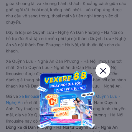
giữa khoang lái và khoang hành khách. Khoảng cách giữa các
ghế ngồi rất thoải mái, không nhồi nhét. Luôn đáp ứng được
nhu cầu về sang trọng, thoải mái và tiện nghi trong việc di
chuyển.
Đây là loại xe Quỳnh Lưu - Nghệ An Đan Phượng - Hà Nội có
hỗ trợ đón/trả tận nơi miễn phí tại nội thành Quỳnh Lưu - Nghệ
An và nội thành Đan Phượng - Hà Nội, rất thuận tiện cho du
khách.
Xe Quỳnh Lưu - Nghệ An Đan Phượng - Hà Nội limousine tốt
nhất: Xe từ Quỳnh Lưu - Nghệ An đi Đan Phượng - Hà Nội
limousine được đánh giá chung có chất lượng Tốt với điểm
đánh giá trung bình từ 4.4/5 dựa trên 2223 phản hồi của hành
khách Xe về Đan Phượng - Hà Nội từ Quỳnh Lưu - Nghệ An.
Giá vé
xe limousine đi Đan Phượng - Hà Nội từ Quỳnh Lưu -
Nghệ An
rẻ nhất là 400000VND của hãng xe Nam Quỳnh
Anh. Tùy thuộc vào vị trí ngồi của bạn và chương trình khuyến
mãi, giá vé Xe Quỳnh Lưu - Nghệ An đi Đan Phượng - Hà Nội
limousine này có thể sẽ rẻ hơn
Dòng xe đi Đan Phượng - Hà Nội từ Quỳnh Lưu - Nghệ An