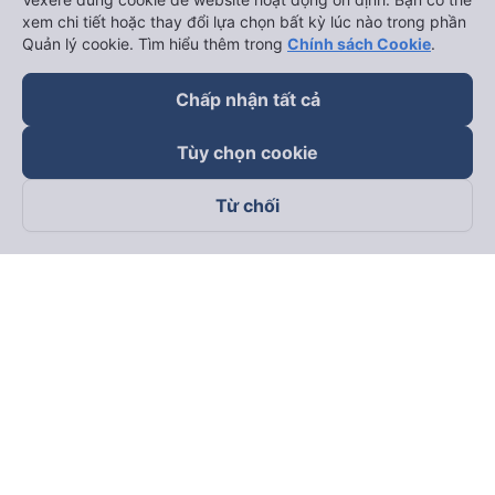
xem chi tiết hoặc thay đổi lựa chọn bất kỳ lúc nào trong phần
Quản lý cookie. Tìm hiểu thêm trong
Chính sách Cookie
.
Chấp nhận tất cả
Tùy chọn cookie
Từ chối
Theo dõi chúng tôi trên
Facebook
Tiktok
Youtube
Công ty TNHH Thương Mại Dịch Vụ Vexere
Địa chỉ đăng ký kinh doanh: 8C Chữ Đồng Tử, Phường Tân
Sơn Nhất, TP. Hồ Chí Minh, Việt Nam
Địa chỉ
:
Lầu 2, toà nhà H3 Circo Hoàng Diệu, 384 Hoàng Diệu,
Phường Khánh Hội, TP Hồ Chí Minh, Việt Nam
Tầng 3, toà nhà 101 Láng Hạ, 101 Láng Hạ, Phường Láng, TP.
Hà Nội, Việt Nam