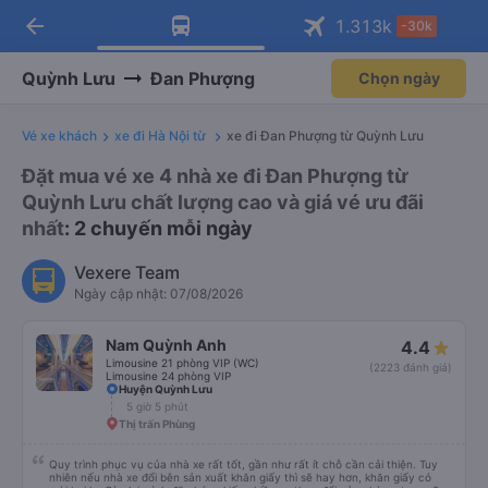
arrow_back
Tải app Vexere ngay!
Tải app Vexere
1.313
k
-30k
Mở app
Mở app
Nhận ưu đãi thành viên độc
-30k/ghế khi đặt vé máy bay qua
quyền
app
Quỳnh Lưu
Đan Phượng
Chọn ngày
Vé xe khách
xe đi Hà Nội từ
xe đi Đan Phượng từ Quỳnh Lưu
Đặt mua vé xe 4 nhà xe đi Đan Phượng từ
Quỳnh Lưu chất lượng cao và giá vé ưu đãi
nhất
: 2 chuyến mỗi ngày
Vexere Team
Ngày cập nhật: 07/08/2026
Nam Quỳnh Anh
4.4
Limousine 21 phòng VIP (WC)
(2223 đánh giá)
Limousine 24 phòng VIP
Huyện Quỳnh Lưu
5 giờ 5 phút
Thị trấn Phùng
Quy trình phục vụ của nhà xe rất tốt, gần như rất ít chỗ cần cải thiện. Tuy
nhiên nếu nhà xe đổi bên sản xuất khăn giấy thì sẽ hay hơn, khăn giấy có