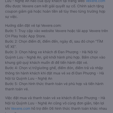
Lưu - Nghệ An nào của quý khách tại trang web
Vexere.com
đều được Vexere cam kết giải quyết sự cố. Chính sách tặng
coupon giảm giá hoặc hoàn tiền sẽ tùy theo từng trường hợp
sự việc.
Hướng dẫn đặt vé tại Vexere.com:
Bước 1: Truy cập vào website Vexere hoặc tải app Vexere trên
CH Play hoặc App Store.
Bước 2: Chọn điểm đi, điểm đến, ngày đi, sau đó chọn “TÌM
VÉ XE”.
Bước 3: Chọn hãng xe khách đi Đan Phượng - Hà Nội từ
Quỳnh Lưu - Nghệ An, giờ khởi hành phù hợp. Bấm chọn vào
khung giờ quý khách muốn đi để tiến hành đặt vé.
Bước 4: Chọn vị trí/giường ghế, điểm đón, điểm trả và nhập
thông tin hành khách khi đặt mua vé xe đi Đan Phượng - Hà
Nội từ Quỳnh Lưu - Nghệ An
Bước 5: Chọn hình thức thanh toán vé phù hợp và tiến hành
thanh toán vé.
Việc đặt mua và thanh toán vé xe khách đi Đan Phượng - Hà
Nội từ Quỳnh Lưu - Nghệ An cũng vô cùng đơn giản, tiện lợi
khi
Vexere.com
hỗ trợ đến 06 hình thức thanh toán khác nhau