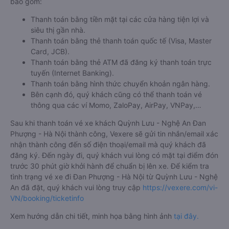
bao gồm:
Thanh toán bằng tiền mặt tại các cửa hàng tiện lợi và
siêu thị gần nhà.
Thanh toán bằng thẻ thanh toán quốc tế (Visa, Master
Card, JCB).
Thanh toán bằng thẻ ATM đã đăng ký thanh toán trực
tuyến (Internet Banking).
Thanh toán bằng hình thức chuyển khoản ngân hàng.
Bên cạnh đó, quý khách cũng có thể thanh toán vé
thông qua các ví Momo, ZaloPay, AirPay, VNPay,…
Sau khi thanh toán vé xe khách Quỳnh Lưu - Nghệ An Đan
Phượng - Hà Nội thành công, Vexere sẽ gửi tin nhắn/email xác
nhận thành công đến số điện thoại/email mà quý khách đã
đăng ký. Đến ngày đi, quý khách vui lòng có mặt tại điểm đón
trước 30 phút giờ khởi hành để chuẩn bị lên xe. Để kiểm tra
tình trạng vé xe đi Đan Phượng - Hà Nội từ Quỳnh Lưu - Nghệ
An đã đặt, quý khách vui lòng truy cập
https://vexere.com/vi-
VN/booking/ticketinfo
Xem hướng dẫn chi tiết, minh họa bằng hình ảnh
tại đây.