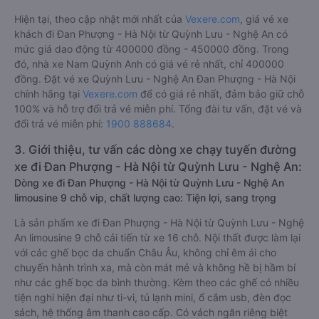
Hiện tại, theo cập nhật mới nhất của
Vexere.com
, giá vé xe
khách đi Đan Phượng - Hà Nội từ Quỳnh Lưu - Nghệ An có
mức giá dao động từ 400000 đồng - 450000 đồng. Trong
đó, nhà xe Nam Quỳnh Anh có giá vé rẻ nhất, chỉ 400000
đồng. Đặt vé xe Quỳnh Lưu - Nghệ An Đan Phượng - Hà Nội
chính hãng tại
Vexere.com
để có giá rẻ nhất, đảm bảo giữ chỗ
100% và hỗ trợ đổi trả vé miễn phí. Tổng đài tư vấn, đặt vé và
đổi trả vé miễn phí:
1900 888684
.
3. Giới thiệu, tư vấn các dòng xe chạy tuyến đường
xe đi Đan Phượng - Hà Nội từ Quỳnh Lưu - Nghệ An:
Dòng xe đi Đan Phượng - Hà Nội từ Quỳnh Lưu - Nghệ An
limousine 9 chỗ vip, chất lượng cao: Tiện lợi, sang trọng
Là sản phẩm xe đi Đan Phượng - Hà Nội từ Quỳnh Lưu - Nghệ
An limousine 9 chỗ cải tiến từ xe 16 chỗ. Nội thất được làm lại
với các ghế bọc da chuẩn Châu Âu, không chỉ êm ái cho
chuyến hành trình xa, mà còn mát mẻ và không hề bị hầm bí
như các ghế bọc da bình thường. Kèm theo các ghế có nhiều
tiện nghi hiện đại như ti-vi, tủ lạnh mini, ổ cắm usb, đèn đọc
sách, hệ thống âm thanh cao cấp. Có vách ngăn riêng biệt