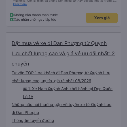
mùi hơi lạ. Còn lại mình đã chứng kiến nhiều sự thay đổi của nhà xe trong 2
tháng vừa rồi: tài xế và phụ xe ngày càng thân thiện, quy trình phục vụ rõ
Xem thêm
ràng và phục vụ nhanh chóng, đã giải quyết điểm nghẽn trung chuyển ở Hà
Nội khi đã phân vùng từng xe
Không cần thanh toán trước
Xem giá
Xác nhận chỗ ngay lập tức
Đặt mua vé xe đi Đan Phượng từ Quỳnh
Lưu chất lượng cao và giá vé ưu đãi nhất: 2
chuyến
Tư vấn TOP 1 xe khách đi Đan Phượng từ Quỳnh Lưu
chất lượng cao, uy tín, giá rẻ nhất 08/2026
🚌 1. Xe Nam Quỳnh Anh khởi hành tại Dọc Quốc
Lộ 1A
Những câu hỏi thường gặp về tuyến xe từ Quỳnh Lưu
đi Đan Phượng
Thông tin tuyến đường