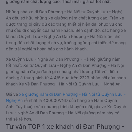
giường nằm chất lượng cao: Thoải mái, giá cả tốt nhất
Những nhà xe đi Đan Phượng - Hà Nội từ Quỳnh Lưu - Nghệ
An đều sở hữu những xe giường nằm chất lượng cao. Trên xe
được trang bị đầy đủ các trang thiết bị hiện đại phục vụ cho
nhu cầu di chuyển của hành khách. Bên cạnh đó, các hãng xe
khách Quỳnh Lưu - Nghệ An Đan Phượng - Hà Nội luôn chú
trọng đến chất lượng dịch vụ, không ngừng cải thiện để mang
đến trải nghiệm hoàn hảo cho hành khách.
Xe Quỳnh Lưu - Nghệ An Đan Phượng - Hà Nội giường nằm
tốt nhất: Xe từ Quỳnh Lưu - Nghệ An đi Đan Phượng - Hà Nội
giường nằm được đánh giá chung chất lượng Tốt với điểm
đánh giá trung bình từ 4.4/5 dựa trên 2223 phản hồi của hành
khách Xe về Đan Phượng - Hà Nội từ Quỳnh Lưu - Nghệ An.
Giá vé
xe giường nằm đi Đan Phượng - Hà Nội từ Quỳnh Lưu -
Nghệ An
rẻ nhất là 400000VND của hãng xe Nam Quỳnh
Anh. Tùy thuộc vào chương trình khuyến mãi, giá vé Xe Quỳnh
Lưu - Nghệ An đi Đan Phượng - Hà Nội giường nằm này có
thể sẽ rẻ hơn.
Tư vấn TOP 1 xe khách đi Đan Phượng -