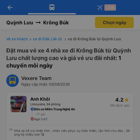
arrow_back
Tải app Vexere ngay!
Tải app Vexere
-30k
Mở app
Mở app
Nhận ưu đãi thành viên độc
-30k/ghế khi đặt vé máy bay qua
quyền
app
Quỳnh Lưu
Krông Búk
Chọn ngày
Vé xe khách
xe đi Đắk Lắk từ
xe đi Krông Búk từ Quỳnh Lưu
Đặt mua vé xe 4 nhà xe đi Krông Búk từ Quỳnh
Lưu chất lượng cao và giá vé ưu đãi nhất
: 1
chuyến mỗi ngày
Vexere Team
Ngày cập nhật: 09/08/2026
Anh Khôi
4.2
Limousine 34 phòng
(88 đánh giá)
Bến xe Miền Trung Nghệ An
17 giờ
Ngã 3 67
Nhà xe hỗ trợ nhiệt tình , nhân viên phục vụ thân thiện, tận tình chu đáo . Sẽ
ủng hộ nhiều hơn 🥰