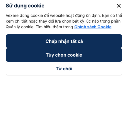
close
Sử dụng cookie
Vexere dùng cookie để website hoạt động ổn định. Bạn có thể
xem chi tiết hoặc thay đổi lựa chọn bất kỳ lúc nào trong phần
Quản lý cookie. Tìm hiểu thêm trong
Chính sách Cookie
.
Chấp nhận tất cả
Tùy chọn cookie
Từ chối
Theo dõi chúng tôi trên
Facebook
Tiktok
Youtube
Công ty TNHH Thương Mại Dịch Vụ Vexere
Địa chỉ đăng ký kinh doanh: 8C Chữ Đồng Tử, Phường Tân
Sơn Nhất, TP. Hồ Chí Minh, Việt Nam
Địa chỉ
:
Lầu 2, toà nhà H3 Circo Hoàng Diệu, 384 Hoàng Diệu,