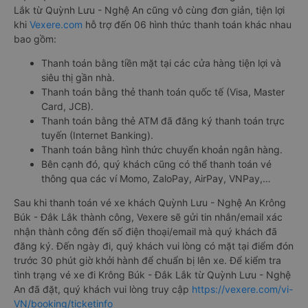
Lắk từ Quỳnh Lưu - Nghệ An cũng vô cùng đơn giản, tiện lợi
khi
Vexere.com
hỗ trợ đến 06 hình thức thanh toán khác nhau
bao gồm:
Thanh toán bằng tiền mặt tại các cửa hàng tiện lợi và
siêu thị gần nhà.
Thanh toán bằng thẻ thanh toán quốc tế (Visa, Master
Card, JCB).
Thanh toán bằng thẻ ATM đã đăng ký thanh toán trực
tuyến (Internet Banking).
Thanh toán bằng hình thức chuyển khoản ngân hàng.
Bên cạnh đó, quý khách cũng có thể thanh toán vé
thông qua các ví Momo, ZaloPay, AirPay, VNPay,…
Sau khi thanh toán vé xe khách Quỳnh Lưu - Nghệ An Krông
Búk - Đắk Lắk thành công, Vexere sẽ gửi tin nhắn/email xác
nhận thành công đến số điện thoại/email mà quý khách đã
đăng ký. Đến ngày đi, quý khách vui lòng có mặt tại điểm đón
trước 30 phút giờ khởi hành để chuẩn bị lên xe. Để kiểm tra
tình trạng vé xe đi Krông Búk - Đắk Lắk từ Quỳnh Lưu - Nghệ
An đã đặt, quý khách vui lòng truy cập
https://vexere.com/vi-
VN/booking/ticketinfo