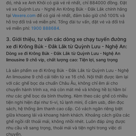
đó, nhà xe Anh Khôi có giá vé rẻ nhất, chỉ 884000 đồng. Đặt
vé xe Quỳnh Lưu - Nghệ An Krông Búk - Đắk Lắk chính hãng
tại
Vexere.com
để có giá rẻ nhất, đảm bảo giữ chỗ 100% và
hỗ trợ đổi trả vé miễn phí. Tổng đài tư vấn, đặt vé và đổi trả
vé miễn phí:
1900 888684
.
3. Giới thiệu, tư vấn các dòng xe chạy tuyến đường
xe đi Krông Búk - Đắk Lắk từ Quỳnh Lưu - Nghệ An:
Dòng xe đi Krông Búk - Đắk Lắk từ Quỳnh Lưu - Nghệ An
limousine 9 chỗ vip, chất lượng cao: Tiện lợi, sang trọng
Là sản phẩm xe đi Krông Búk - Đắk Lắk từ Quỳnh Lưu - Nghệ
An limousine 9 chỗ cải tiến từ xe 16 chỗ. Nội thất được làm lại
với các ghế bọc da chuẩn Châu Âu, không chỉ êm ái cho
chuyến hành trình xa, mà còn mát mẻ và không hề bị hầm bí
như các ghế bọc da bình thường. Kèm theo các ghế có nhiều
tiện nghi hiện đại như ti-vi, tủ lạnh mini, ổ cắm usb, đèn đọc
sách, hệ thống âm thanh cao cấp. Có vách ngăn riêng biệt
giữa khoang lái và khoang hành khách. Khoảng cách giữa các
ghế ngồi rất thoải mái, không nhồi nhét. Luôn đáp ứng được
nhu cầu về sang trọng, thoải mái và tiện nghi trong việc di
chuyển.