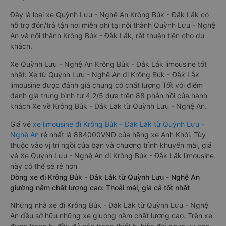
Đây là loại xe Quỳnh Lưu - Nghệ An Krông Búk - Đắk Lắk có
hỗ trợ đón/trả tận nơi miễn phí tại nội thành Quỳnh Lưu - Nghệ
An và nội thành Krông Búk - Đắk Lắk, rất thuận tiện cho du
khách.
Xe Quỳnh Lưu - Nghệ An Krông Búk - Đắk Lắk limousine tốt
nhất: Xe từ Quỳnh Lưu - Nghệ An đi Krông Búk - Đắk Lắk
limousine được đánh giá chung có chất lượng Tốt với điểm
đánh giá trung bình từ 4.2/5 dựa trên 88 phản hồi của hành
khách Xe về Krông Búk - Đắk Lắk từ Quỳnh Lưu - Nghệ An.
Giá vé
xe limousine đi Krông Búk - Đắk Lắk từ Quỳnh Lưu -
Nghệ An
rẻ nhất là 884000VND của hãng xe Anh Khôi. Tùy
thuộc vào vị trí ngồi của bạn và chương trình khuyến mãi, giá
vé Xe Quỳnh Lưu - Nghệ An đi Krông Búk - Đắk Lắk limousine
này có thể sẽ rẻ hơn
Dòng xe đi Krông Búk - Đắk Lắk từ Quỳnh Lưu - Nghệ An
giường nằm chất lượng cao: Thoải mái, giá cả tốt nhất
Những nhà xe đi Krông Búk - Đắk Lắk từ Quỳnh Lưu - Nghệ
An đều sở hữu những xe giường nằm chất lượng cao. Trên xe