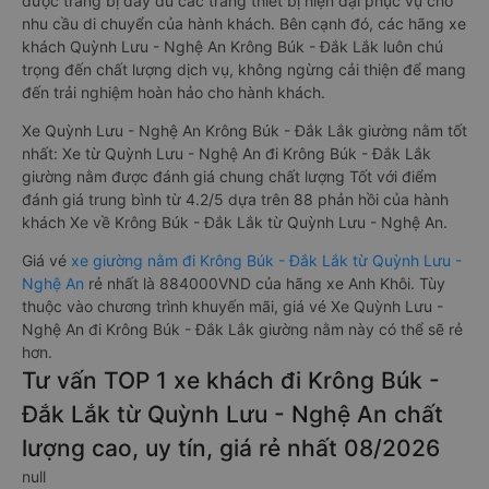
được trang bị đầy đủ các trang thiết bị hiện đại phục vụ cho
nhu cầu di chuyển của hành khách. Bên cạnh đó, các hãng xe
khách Quỳnh Lưu - Nghệ An Krông Búk - Đắk Lắk luôn chú
trọng đến chất lượng dịch vụ, không ngừng cải thiện để mang
đến trải nghiệm hoàn hảo cho hành khách.
Xe Quỳnh Lưu - Nghệ An Krông Búk - Đắk Lắk giường nằm tốt
nhất: Xe từ Quỳnh Lưu - Nghệ An đi Krông Búk - Đắk Lắk
giường nằm được đánh giá chung chất lượng Tốt với điểm
đánh giá trung bình từ 4.2/5 dựa trên 88 phản hồi của hành
khách Xe về Krông Búk - Đắk Lắk từ Quỳnh Lưu - Nghệ An.
Giá vé
xe giường nằm đi Krông Búk - Đắk Lắk từ Quỳnh Lưu -
Nghệ An
rẻ nhất là 884000VND của hãng xe Anh Khôi. Tùy
thuộc vào chương trình khuyến mãi, giá vé Xe Quỳnh Lưu -
Nghệ An đi Krông Búk - Đắk Lắk giường nằm này có thể sẽ rẻ
hơn.
Tư vấn TOP 1 xe khách đi Krông Búk -
Đắk Lắk từ Quỳnh Lưu - Nghệ An chất
lượng cao, uy tín, giá rẻ nhất 08/2026
null