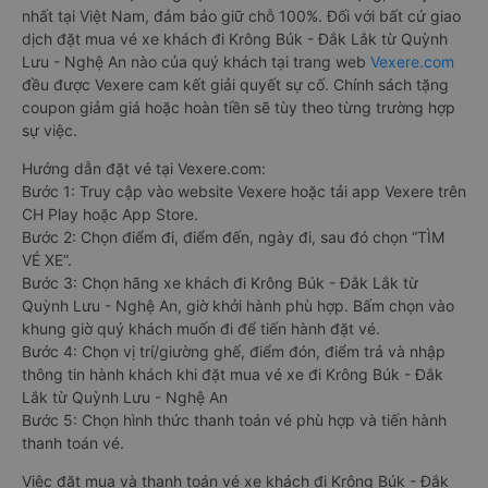
nhất tại Việt Nam, đảm bảo giữ chỗ 100%. Đối với bất cứ giao
dịch đặt mua vé xe khách đi Krông Búk - Đắk Lắk từ Quỳnh
Lưu - Nghệ An nào của quý khách tại trang web
Vexere.com
đều được Vexere cam kết giải quyết sự cố. Chính sách tặng
coupon giảm giá hoặc hoàn tiền sẽ tùy theo từng trường hợp
sự việc.
Hướng dẫn đặt vé tại Vexere.com:
Bước 1: Truy cập vào website Vexere hoặc tải app Vexere trên
CH Play hoặc App Store.
Bước 2: Chọn điểm đi, điểm đến, ngày đi, sau đó chọn “TÌM
VÉ XE”.
Bước 3: Chọn hãng xe khách đi Krông Búk - Đắk Lắk từ
Quỳnh Lưu - Nghệ An, giờ khởi hành phù hợp. Bấm chọn vào
khung giờ quý khách muốn đi để tiến hành đặt vé.
Bước 4: Chọn vị trí/giường ghế, điểm đón, điểm trả và nhập
thông tin hành khách khi đặt mua vé xe đi Krông Búk - Đắk
Lắk từ Quỳnh Lưu - Nghệ An
Bước 5: Chọn hình thức thanh toán vé phù hợp và tiến hành
thanh toán vé.
Việc đặt mua và thanh toán vé xe khách đi Krông Búk - Đắk