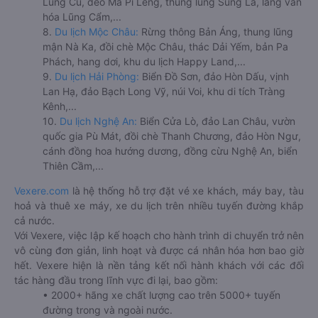
Lũng Cú, đèo Mã Pí Lèng, thung lũng Sủng Là, làng văn
hóa Lũng Cẩm,...
8.
Du lịch Mộc Châu:
Rừng thông Bản Áng, thung lũng
mận Nà Ka, đồi chè Mộc Châu, thác Dải Yếm, bản Pa
Phách, hang dơi, khu du lịch Happy Land,...
9.
Du lịch Hải Phòng:
Biển Đồ Sơn, đảo Hòn Dấu, vịnh
Lan Hạ, đảo Bạch Long Vỹ, núi Voi, khu di tích Tràng
Kênh,...
10.
Du lịch Nghệ An:
Biển Cửa Lò, đảo Lan Châu, vườn
quốc gia Pù Mát, đồi chè Thanh Chương, đảo Hòn Ngư,
cánh đồng hoa hướng dương, đồng cừu Nghệ An, biển
Thiên Cầm,...
Vexere.com
là hệ thống hỗ trợ đặt vé xe khách, máy bay, tàu
hoả và thuê xe máy, xe du lịch trên nhiều tuyến đường khắp
cả nước.
Với Vexere, việc lập kế hoạch cho hành trình di chuyển trở nên
vô cùng đơn giản, linh hoạt và được cá nhân hóa hơn bao giờ
hết. Vexere hiện là nền tảng kết nối hành khách với các đối
tác hàng đầu trong lĩnh vực đi lại, bao gồm:
• 2000+ hãng xe chất lượng cao trên 5000+ tuyến
đường trong và ngoài nước.