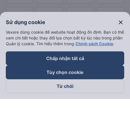
close
Sử dụng cookie
Vexere dùng cookie để website hoạt động ổn định. Bạn có thể
xem chi tiết hoặc thay đổi lựa chọn bất kỳ lúc nào trong phần
Quản lý cookie. Tìm hiểu thêm trong
Chính sách Cookie
.
Chấp nhận tất cả
Tùy chọn cookie
Từ chối
Theo dõi chúng tôi trên
Facebook
Tiktok
Youtube
Công ty TNHH Thương Mại Dịch Vụ Vexere