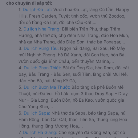
cho chuyến đi sắp tới:
1.
Du lịch Đà Lạt:
Vườn hoa Đà Lạt, làng Cù Lần, Happy
Hills, Fresh Garden, Tuyệt tình cốc, vườn thú Zoodoo,
đồi cỏ hồng Đà Lạt, đồi chè Cầu Đất,...
2.
Du lịch Nha Trang:
Bãi biển Trần Phú, tháp Trầm
Hương, nhà thờ đá, chợ đêm Nha Trang, đảo Hòn Mun,
nhà ga Nha Trang, đảo Điệp Sơn, thác bà Ponagar,...
3.
Du lịch Vũng Tàu:
Ngọn hải đăng, Bãi Sau, Hồ Mây,
mũi Nghinh Phong, hồ Đá Xanh, đồi Con Heo, hòn Bà,
vườn quốc gia Bình Châu, bến thuyền Marina,...
4.
Du lịch Phan Thiết:
Bãi đá Ông Địa, hòn Rơm, đồi cát
bay, Bàu Trắng - Bàu Sen, suối Tiên, làng chài Mũi Né,
đảo Hòn Bà, hải đăng Kê Gà,...
5.
Du lịch Buôn Ma Thuột:
Bảo tàng cà phê Buôn Mê
Thuột, núi Đá Voi, hồ Lắk, cụm 3 thác Dray Sap – Dray
Nur – Gia Long, Buôn Đôn, hồ Ea Kao, vườn quốc gia
Chư Yang Shin,...
6.
Du lịch Sapa:
Nhà thờ đá Sapa, bảo tàng Sapa, núi
Hàm Rồng, bản Cát Cát, thác Tiên Sa, thung lũng Hoa
Hồng, thung lũng Mường Hoa,...
7.
Du lịch Hà Giang:
Cao nguyên đá Đồng Văn, cột cờ