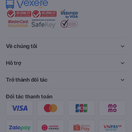
keyboard_arrow_down
Về chúng tôi
keyboard_arrow_down
Hỗ trợ
keyboard_arrow_down
Trở thành đối tác
Đối tác thanh toán