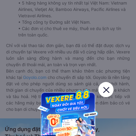
• 5 hãng hàng không uy tín nhất tại Việt Nam: Vietnam
Airlines, Vietjet Air, Bamboo Airways, Pacific Airlines và
Vietravel Airlines.
• Tổng công ty Đường sắt Việt Nam.
• Các đơn vị cho thuê xe máy, thuê xe du lịch uy tín
trên toàn quốc.
Chỉ với vài thao tác đơn giản, bạn đã có thể đặt được dịch vụ
di chuyển tại Vexere với nhiều ưu đãi vô cùng hấp dẫn. Vexere
luôn sẵn sàng đồng hành và mang đến cho bạn những
chuyến đi thoải mái, an toàn và trọn vẹn nhất.
Bên cạnh đó, bạn có thể tham khảo thêm các phương tiện
khác tại
Goyolo.com
cho chuyến đi sắp tới. Goyolo là nền tảng
đặt vé cho phép người dùng so sánh giá cả, giờ khởi hành,
thời gian di chuyển của nhiều phương tiện máy bay, xe khách
và tàu hoả. Hệ thống của Goyolo được liên kết trực tiếp với
các hãng máy bay, xe khách và tàu hoả, luôn đảm bảo có vé
cho bạn di chuyển.
Ứng dụng đặt vé Xe khách, Máy bay,