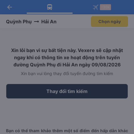
arrow_back
Tải app Vexere ngay!
Tải app Vexere
-30k
Mở app
Mở app
Nhận ưu đãi thành viên độc
-30k/ghế khi đặt vé máy bay qua
quyền
app
Quỳnh Phụ
Hải An
Chọn ngày
Xin lỗi bạn vì sự bất tiện này. Vexere sẽ cập nhật
ngay khi có thông tin xe hoạt động trên tuyến
đường Quỳnh Phụ đi Hải An ngày 09/08/2026
Xin bạn vui lòng thay đổi tuyến đường tìm kiếm
Thay đổi tìm kiếm
Bạn có thể tham khảo thêm một số điểm đến hấp dẫn khác