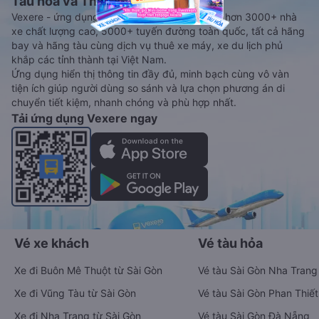
Tàu hoả và Thuê xe
Vexere - ứng dụng đặt vé đa phương tiện với hơn 3000+ nhà
xe chất lượng cao, 5000+ tuyến đường toàn quốc, tất cả hãng
bay và hãng tàu cùng dịch vụ thuê xe máy, xe du lịch phủ
khắp các tỉnh thành tại Việt Nam.
Ứng dụng hiển thị thông tin đầy đủ, minh bạch cùng vô vàn
tiện ích giúp người dùng so sánh và lựa chọn phương án di
chuyển tiết kiệm, nhanh chóng và phù hợp nhất.
Tải ứng dụng Vexere ngay
Vé xe khách
Vé tàu hỏa
Xe đi Buôn Mê Thuột từ Sài Gòn
Vé tàu Sài Gòn Nha Trang
Xe đi Vũng Tàu từ Sài Gòn
Vé tàu Sài Gòn Phan Thiết
Xe đi Nha Trang từ Sài Gòn
Vé tàu Sài Gòn Đà Nẵng