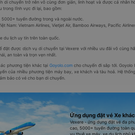
nh di chuyển trở nên vô cùng đơn giản, linh hoạt và được cá nhân h
 trong lĩnh vực đi lại, bao gồm:
n 5000+ tuyến đường trong và ngoài nước.
ệt Nam: Vietnam Airlines, Vietjet Air, Bamboo Airways, Pacific Airlines
 du lịch uy tín trên toàn quốc.
thể đặt được dịch vụ di chuyển tại Vexere với nhiều ưu đãi vô cùng 
i, an toàn và trọn vẹn nhất.
ác phương tiện khác tại
Goyolo.com
cho chuyến đi sắp tới. Goyolo
huyển của nhiều phương tiện máy bay, xe khách và tàu hoả. Hệ thống
đảm bảo có vé cho bạn di chuyển.
Ứng dụng đặt vé Xe khác
Vexere - ứng dụng đặt vé đa ph
cao, 5000+ tuyến đường toàn qu
vụ thuê xe máy, xe du lịch phủ k