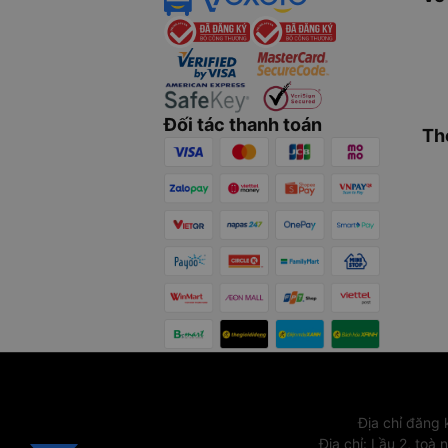
Đối tác thanh toán
Th
Địa chỉ đăng
Địa chỉ
:
Lầu 2, toà 