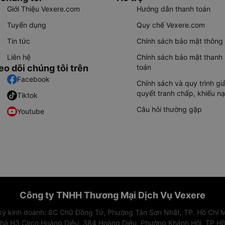
Giới Thiệu Vexere.com
Hướng dẫn thanh toán
Tuyển dụng
Quy chế Vexere.com
Tin tức
Chính sách bảo mật thông 
Liên hệ
Chính sách bảo mật thanh
eo dõi chúng tôi trên
toán
Facebook
Chính sách và quy trình giả
quyết tranh chấp, khiếu nạ
Tiktok
Câu hỏi thường gặp
Youtube
Công ty TNHH Thương Mại Dịch Vụ Vexere
 ký kinh doanh: 8C Chữ Đồng Tử, Phường Tân Sơn Nhất, TP. Hồ Chí M
nhà H3 Circo Hoàng Diệu, 384 Hoàng Diệu, Phường Khánh Hội, TP Hồ