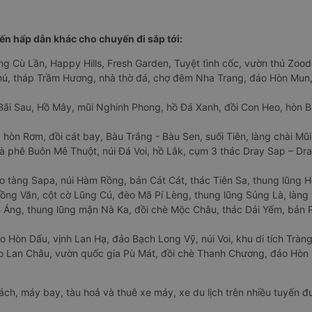
n hấp dẫn khác cho chuyến đi sắp tới:
ng Cù Lần, Happy Hills, Fresh Garden, Tuyệt tình cốc, vườn thú Zoodo
Phú, tháp Trầm Hương, nhà thờ đá, chợ đêm Nha Trang, đảo Hòn Mun,
Bãi Sau, Hồ Mây, mũi Nghinh Phong, hồ Đá Xanh, đồi Con Heo, hòn B
 hòn Rơm, đồi cát bay, Bàu Trắng - Bàu Sen, suối Tiên, làng chài Mũi
à phê Buôn Mê Thuột, núi Đá Voi, hồ Lắk, cụm 3 thác Dray Sap – Dra
o tàng Sapa, núi Hàm Rồng, bản Cát Cát, thác Tiên Sa, thung lũng 
ng Văn, cột cờ Lũng Cú, đèo Mã Pí Lèng, thung lũng Sủng Là, làng 
Áng, thung lũng mận Nà Ka, đồi chè Mộc Châu, thác Dải Yếm, bản P
o Hòn Dấu, vịnh Lan Hạ, đảo Bạch Long Vỹ, núi Voi, khu di tích Tràng
ảo Lan Châu, vườn quốc gia Pù Mát, đồi chè Thanh Chương, đảo Hò
hách, máy bay, tàu hoả và thuê xe máy, xe du lịch trên nhiều tuyến 