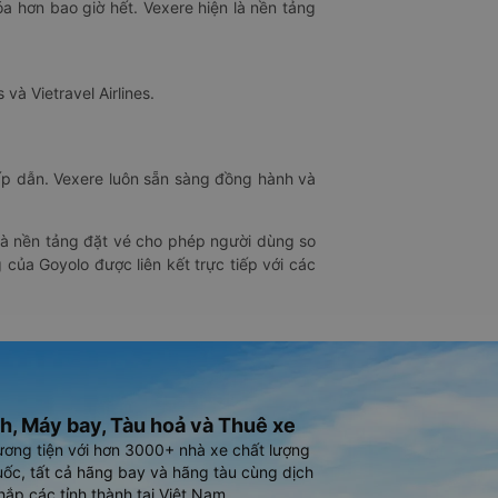
óa hơn bao giờ hết. Vexere hiện là nền tảng
 và Vietravel Airlines.
hấp dẫn. Vexere luôn sẵn sàng đồng hành và
 là nền tảng đặt vé cho phép người dùng so
 của Goyolo được liên kết trực tiếp với các
h, Máy bay, Tàu hoả và Thuê xe
ương tiện với hơn 3000+ nhà xe chất lượng
ốc, tất cả hãng bay và hãng tàu cùng dịch
hắp các tỉnh thành tại Việt Nam.