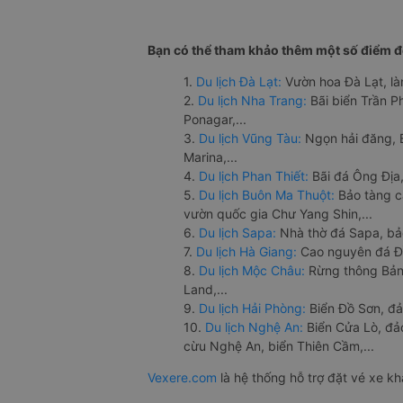
Bạn có thể tham khảo thêm một số điểm đế
1.
Du lịch Đà Lạt:
Vườn hoa Đà Lạt, là
2.
Du lịch Nha Trang:
Bãi biển Trần 
Ponagar,...
3.
Du lịch Vũng Tàu:
Ngọn hải đăng, 
Marina,...
4.
Du lịch Phan Thiết:
Bãi đá Ông Địa,
5.
Du lịch Buôn Ma Thuột:
Bảo tàng c
vườn quốc gia Chư Yang Shin,...
6.
Du lịch Sapa:
Nhà thờ đá Sapa, bả
7.
Du lịch Hà Giang:
Cao nguyên đá Đồ
8.
Du lịch Mộc Châu:
Rừng thông Bản 
Land,...
9.
Du lịch Hải Phòng:
Biển Đồ Sơn, đả
10.
Du lịch Nghệ An:
Biển Cửa Lò, đ
cừu Nghệ An, biển Thiên Cầm,...
Vexere.com
là hệ thống hỗ trợ đặt vé xe k