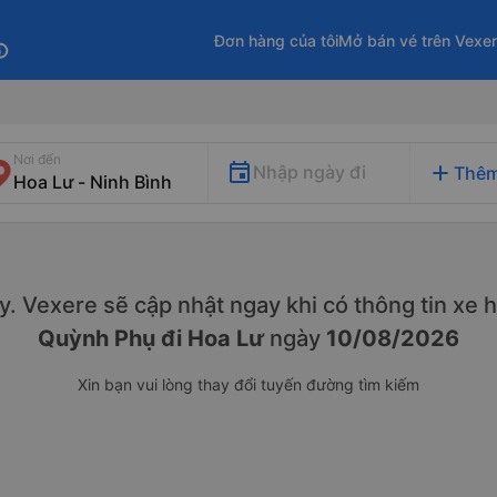
Đơn hàng của tôi
Mở bán vé trên Vexe
fo
Nơi đến
add
Nhập ngày đi
Thêm
này. Vexere sẽ cập nhật ngay khi có thông tin xe
h
Quỳnh Phụ đi Hoa Lư
ngày
10/08/2026
Xin bạn vui lòng thay đổi tuyến đường tìm kiếm