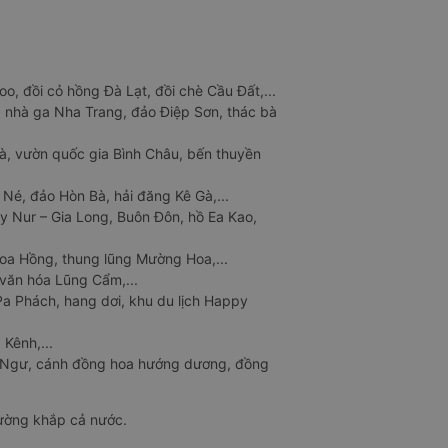
o, đồi cỏ hồng Đà Lạt, đồi chè Cầu Đất,...
 nhà ga Nha Trang, đảo Điệp Sơn, thác bà
à, vườn quốc gia Bình Châu, bến thuyền
 Né, đảo Hòn Bà, hải đăng Kê Gà,...
y Nur – Gia Long, Buôn Đôn, hồ Ea Kao,
Hoa Hồng, thung lũng Mường Hoa,...
văn hóa Lũng Cẩm,...
a Phách, hang dơi, khu du lịch Happy
 Kênh,...
n Ngư, cánh đồng hoa hướng dương, đồng
đường khắp cả nước.