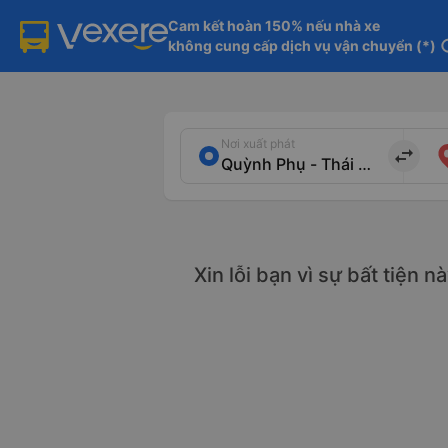
Cam kết hoàn 150% nếu nhà xe

không cung cấp dịch vụ vận chuyển (*)
in
Nơi xuất phát
import_export
Xin lỗi bạn vì sự bất tiện 