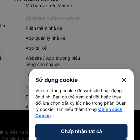
Mở bán vé trên Vexere
HỆ THỐNG QUẢN LÝ NHÀ XE
tin
Phần mềm nhà xe
App quản lý nhà xe
App tài xế
i
i
Website / App thương hiệu
riêng cho nhà xe
Tổng đài AI
close
Sử dụng cookie
HỆ THỐNG QUẢN LÝ HÀNG HOÁ
Vexere dùng cookie để website hoạt động
Phần mềm quản lý hàng hoá
ổn định. Bạn có thể xem chi tiết hoặc thay
đổi lựa chọn bất kỳ lúc nào trong phần Quản
App quản lý hàng hoá
lý cookie. Tìm hiểu thêm trong
Chính sách
Cookie
.
Chấp nhận tất cả
inh, Việt Nam
 Chí Minh, Việt Nam