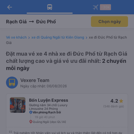
arrow_back
Tải app Vexere ngay!
Tải app Vexere
-30k
Mở app
Mở app
Nhận ưu đãi thành viên độc
-30k/ghế khi đặt vé máy bay qua
quyền
app
Rạch Giá
Đức Phổ
Chọn ngày
Vé xe khách
xe đi Quảng Ngãi từ Kiên Giang
xe đi Đức Phổ từ Rạch
Giá
Đặt mua vé xe 4 nhà xe đi Đức Phổ từ Rạch Giá
chất lượng cao và giá vé ưu đãi nhất
: 2 chuyến
mỗi ngày
Vexere Team
Ngày cập nhật: 06/08/2026
Bốn Luyện Express
4.2
Giường nằm 34 chỗ Luxury
(546 đánh giá)
Limousine 24 Phòng
Văn phòng Rạch Sỏi
19 giờ 40 phút
Quảng Ngãi (dọc QL1A)
Trải nghiệm tốt Nhân viên vui vẻ lịch sự và thân thiện Giờ đến có trễ hơn dự