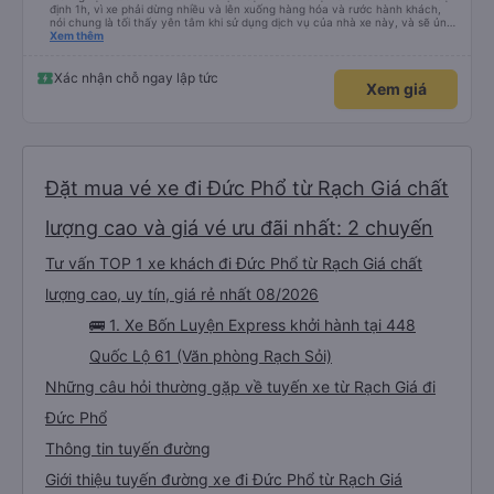
định 1h, vì xe phải dừng nhiều và lên xuống hàng hóa và rước hành khách,
nói chung là tối thấy yên tâm khi sử dụng dịch vụ của nhà xe này, và sẽ ủng
hộ và giới thiệu cho người thân sử dụng dịch vụ của nhà xe này
Xem thêm
Xác nhận chỗ ngay lập tức
Xem giá
Đặt mua vé xe đi Đức Phổ từ Rạch Giá chất
lượng cao và giá vé ưu đãi nhất: 2 chuyến
Tư vấn TOP 1 xe khách đi Đức Phổ từ Rạch Giá chất
lượng cao, uy tín, giá rẻ nhất 08/2026
🚌 1. Xe Bốn Luyện Express khởi hành tại 448
Quốc Lộ 61 (Văn phòng Rạch Sỏi)
Những câu hỏi thường gặp về tuyến xe từ Rạch Giá đi
Đức Phổ
Thông tin tuyến đường
Giới thiệu tuyến đường xe đi Đức Phổ từ Rạch Giá