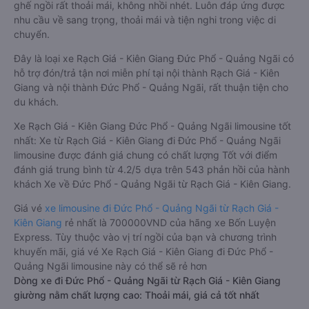
ghế ngồi rất thoải mái, không nhồi nhét. Luôn đáp ứng được
nhu cầu về sang trọng, thoải mái và tiện nghi trong việc di
chuyển.
Đây là loại xe Rạch Giá - Kiên Giang Đức Phổ - Quảng Ngãi có
hỗ trợ đón/trả tận nơi miễn phí tại nội thành Rạch Giá - Kiên
Giang và nội thành Đức Phổ - Quảng Ngãi, rất thuận tiện cho
du khách.
Xe Rạch Giá - Kiên Giang Đức Phổ - Quảng Ngãi limousine tốt
nhất: Xe từ Rạch Giá - Kiên Giang đi Đức Phổ - Quảng Ngãi
limousine được đánh giá chung có chất lượng Tốt với điểm
đánh giá trung bình từ 4.2/5 dựa trên 543 phản hồi của hành
khách Xe về Đức Phổ - Quảng Ngãi từ Rạch Giá - Kiên Giang.
Giá vé
xe limousine đi Đức Phổ - Quảng Ngãi từ Rạch Giá -
Kiên Giang
rẻ nhất là 700000VND của hãng xe Bốn Luyện
Express. Tùy thuộc vào vị trí ngồi của bạn và chương trình
khuyến mãi, giá vé Xe Rạch Giá - Kiên Giang đi Đức Phổ -
Quảng Ngãi limousine này có thể sẽ rẻ hơn
Dòng xe đi Đức Phổ - Quảng Ngãi từ Rạch Giá - Kiên Giang
giường nằm chất lượng cao: Thoải mái, giá cả tốt nhất