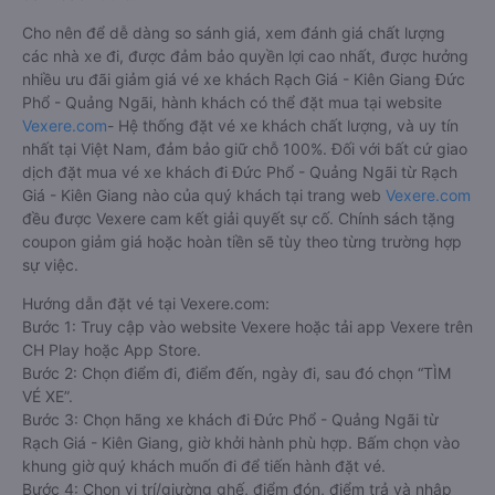
Cho nên để dễ dàng so sánh giá, xem đánh giá chất lượng
các nhà xe đi, được đảm bảo quyền lợi cao nhất, được hưởng
nhiều ưu đãi giảm giá vé xe khách Rạch Giá - Kiên Giang Đức
Phổ - Quảng Ngãi, hành khách có thể đặt mua tại website
Vexere.com
- Hệ thống đặt vé xe khách chất lượng, và uy tín
nhất tại Việt Nam, đảm bảo giữ chỗ 100%. Đối với bất cứ giao
dịch đặt mua vé xe khách đi Đức Phổ - Quảng Ngãi từ Rạch
Giá - Kiên Giang nào của quý khách tại trang web
Vexere.com
đều được Vexere cam kết giải quyết sự cố. Chính sách tặng
coupon giảm giá hoặc hoàn tiền sẽ tùy theo từng trường hợp
sự việc.
Hướng dẫn đặt vé tại Vexere.com:
Bước 1: Truy cập vào website Vexere hoặc tải app Vexere trên
CH Play hoặc App Store.
Bước 2: Chọn điểm đi, điểm đến, ngày đi, sau đó chọn “TÌM
VÉ XE”.
Bước 3: Chọn hãng xe khách đi Đức Phổ - Quảng Ngãi từ
Rạch Giá - Kiên Giang, giờ khởi hành phù hợp. Bấm chọn vào
khung giờ quý khách muốn đi để tiến hành đặt vé.
Bước 4: Chọn vị trí/giường ghế, điểm đón, điểm trả và nhập