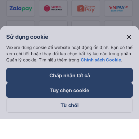
close
Sử dụng cookie
Vexere dùng cookie để website hoạt động ổn định. Bạn có thể
xem chi tiết hoặc thay đổi lựa chọn bất kỳ lúc nào trong phần
Quản lý cookie. Tìm hiểu thêm trong
Chính sách Cookie
.
Chấp nhận tất cả
Tùy chọn cookie
Từ chối
Theo dõi chúng tôi trên
Facebook
Tiktok
Youtube