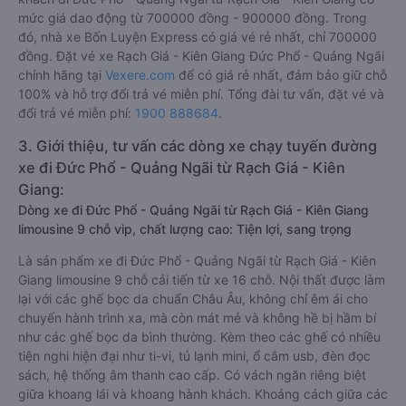
mức giá dao động từ 700000 đồng - 900000 đồng. Trong
đó, nhà xe Bốn Luyện Express có giá vé rẻ nhất, chỉ 700000
đồng. Đặt vé xe Rạch Giá - Kiên Giang Đức Phổ - Quảng Ngãi
chính hãng tại
Vexere.com
để có giá rẻ nhất, đảm bảo giữ chỗ
100% và hỗ trợ đổi trả vé miễn phí. Tổng đài tư vấn, đặt vé và
đổi trả vé miễn phí:
1900 888684
.
3. Giới thiệu, tư vấn các dòng xe chạy tuyến đường
xe đi Đức Phổ - Quảng Ngãi từ Rạch Giá - Kiên
Giang:
Dòng xe đi Đức Phổ - Quảng Ngãi từ Rạch Giá - Kiên Giang
limousine 9 chỗ vip, chất lượng cao: Tiện lợi, sang trọng
Là sản phẩm xe đi Đức Phổ - Quảng Ngãi từ Rạch Giá - Kiên
Giang limousine 9 chỗ cải tiến từ xe 16 chỗ. Nội thất được làm
lại với các ghế bọc da chuẩn Châu Âu, không chỉ êm ái cho
chuyến hành trình xa, mà còn mát mẻ và không hề bị hầm bí
như các ghế bọc da bình thường. Kèm theo các ghế có nhiều
tiện nghi hiện đại như ti-vi, tủ lạnh mini, ổ cắm usb, đèn đọc
sách, hệ thống âm thanh cao cấp. Có vách ngăn riêng biệt
giữa khoang lái và khoang hành khách. Khoảng cách giữa các