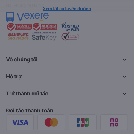
Hải Phòng đi Hà Nội
Xem tất cả tuyến đường
keyboard_arrow_down
Về chúng tôi
keyboard_arrow_down
Hỗ trợ
keyboard_arrow_down
Trở thành đối tác
Đối tác thanh toán