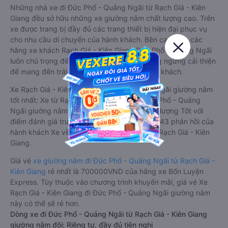
Những nhà xe đi Đức Phổ - Quảng Ngãi từ Rạch Giá - Kiên
Giang đều sở hữu những xe giường nằm chất lượng cao. Trên
xe được trang bị đầy đủ các trang thiết bị hiện đại phục vụ
cho nhu cầu di chuyển của hành khách. Bên cạnh đó, các
hãng xe khách Rạch Giá - Kiên Giang Đức Phổ - Quảng Ngãi
luôn chú trọng đến chất lượng dịch vụ, không ngừng cải thiện
để mang đến trải nghiệm hoàn hảo cho hành khách.
Xe Rạch Giá - Kiên Giang Đức Phổ - Quảng Ngãi giường nằm
tốt nhất: Xe từ Rạch Giá - Kiên Giang đi Đức Phổ - Quảng
Ngãi giường nằm được đánh giá chung chất lượng Tốt với
điểm đánh giá trung bình từ 4.2/5 dựa trên 543 phản hồi của
hành khách Xe về Đức Phổ - Quảng Ngãi từ Rạch Giá - Kiên
Giang.
Giá vé
xe giường nằm đi Đức Phổ - Quảng Ngãi từ Rạch Giá -
Kiên Giang
rẻ nhất là 700000VND của hãng xe Bốn Luyện
Express. Tùy thuộc vào chương trình khuyến mãi, giá vé Xe
Rạch Giá - Kiên Giang đi Đức Phổ - Quảng Ngãi giường nằm
này có thể sẽ rẻ hơn.
Dòng xe đi Đức Phổ - Quảng Ngãi từ Rạch Giá - Kiên Giang
giường nằm đôi: Riêng tư, đầy đủ tiện nghi