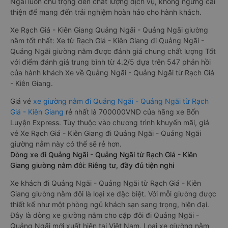
Ngãi luôn chú trọng đến chất lượng dịch vụ, không ngừng cải
thiện để mang đến trải nghiệm hoàn hảo cho hành khách.
Xe Rạch Giá - Kiên Giang Quảng Ngãi - Quảng Ngãi giường
nằm tốt nhất: Xe từ Rạch Giá - Kiên Giang đi Quảng Ngãi -
Quảng Ngãi giường nằm được đánh giá chung chất lượng Tốt
với điểm đánh giá trung bình từ 4.2/5 dựa trên 547 phản hồi
của hành khách Xe về Quảng Ngãi - Quảng Ngãi từ Rạch Giá
- Kiên Giang.
Giá vé
xe giường nằm đi Quảng Ngãi - Quảng Ngãi từ Rạch
Giá - Kiên Giang
rẻ nhất là 700000VND của hãng xe Bốn
Luyện Express. Tùy thuộc vào chương trình khuyến mãi, giá
vé Xe Rạch Giá - Kiên Giang đi Quảng Ngãi - Quảng Ngãi
giường nằm này có thể sẽ rẻ hơn.
Dòng xe đi Quảng Ngãi - Quảng Ngãi từ Rạch Giá - Kiên
Giang giường nằm đôi: Riêng tư, đầy đủ tiện nghi
Xe khách đi Quảng Ngãi - Quảng Ngãi từ Rạch Giá - Kiên
Giang giường nằm đôi là loại xe đặc biệt. Với mỗi giường được
thiết kế như một phòng ngủ khách sạn sang trọng, hiện đại.
Đây là dòng xe giường nằm cho cặp đôi đi Quảng Ngãi -
Quảng Ngãi mới xuất hiện tại Việt Nam. Loại xe giường nằm