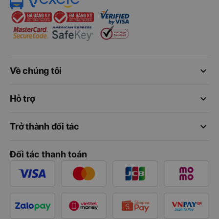
keyboard_arrow_down
Về chúng tôi
keyboard_arrow_down
Hỗ trợ
keyboard_arrow_down
Trở thành đối tác
Đối tác thanh toán