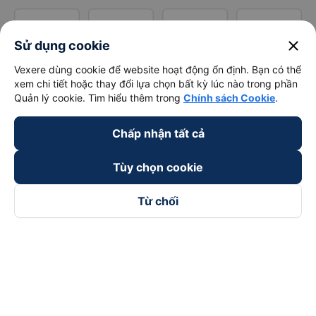
close
Sử dụng cookie
Vexere dùng cookie để website hoạt động ổn định. Bạn có thể
xem chi tiết hoặc thay đổi lựa chọn bất kỳ lúc nào trong phần
Quản lý cookie. Tìm hiểu thêm trong
Chính sách Cookie
.
Chấp nhận tất cả
Tùy chọn cookie
Từ chối
Theo dõi chúng tôi trên
Facebook
Tiktok
Youtube
Công ty TNHH Thương Mại Dịch Vụ Vexere
Địa chỉ đăng ký kinh doanh: 8C Chữ Đồng Tử, Phường Tân