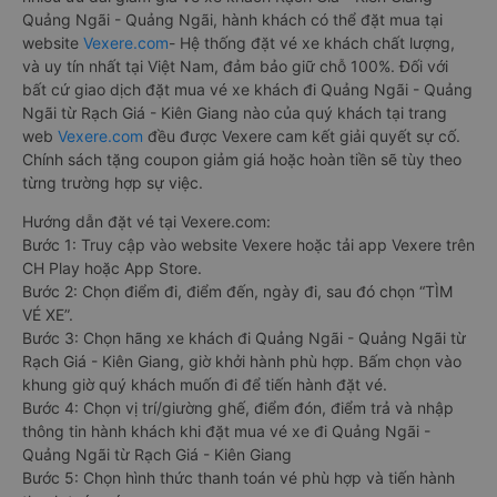
Quảng Ngãi - Quảng Ngãi, hành khách có thể đặt mua tại
website
Vexere.com
- Hệ thống đặt vé xe khách chất lượng,
và uy tín nhất tại Việt Nam, đảm bảo giữ chỗ 100%. Đối với
bất cứ giao dịch đặt mua vé xe khách đi Quảng Ngãi - Quảng
Ngãi từ Rạch Giá - Kiên Giang nào của quý khách tại trang
web
Vexere.com
đều được Vexere cam kết giải quyết sự cố.
Chính sách tặng coupon giảm giá hoặc hoàn tiền sẽ tùy theo
từng trường hợp sự việc.
Hướng dẫn đặt vé tại Vexere.com:
Bước 1: Truy cập vào website Vexere hoặc tải app Vexere trên
CH Play hoặc App Store.
Bước 2: Chọn điểm đi, điểm đến, ngày đi, sau đó chọn “TÌM
VÉ XE”.
Bước 3: Chọn hãng xe khách đi Quảng Ngãi - Quảng Ngãi từ
Rạch Giá - Kiên Giang, giờ khởi hành phù hợp. Bấm chọn vào
khung giờ quý khách muốn đi để tiến hành đặt vé.
Bước 4: Chọn vị trí/giường ghế, điểm đón, điểm trả và nhập
thông tin hành khách khi đặt mua vé xe đi Quảng Ngãi -
Quảng Ngãi từ Rạch Giá - Kiên Giang
Bước 5: Chọn hình thức thanh toán vé phù hợp và tiến hành