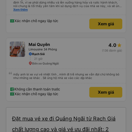
định 1h, vì xe phải dừng nhiều và lên xuống hàng hóa và rước hành khách,
nói chung là tối thấy yên tâm khi sử dụng dịch vụ của nhà xe này, và sẽ ủng
hộ và giới thiệu cho người thân sử dụng dịch vụ của nhà xe này
Xem thêm
Xác nhận chỗ ngay lập tức
Xem giá
Mai Quyên
4.0
Limousine 34 Phòng
(136 đánh giá)
Rạch Sỏi
21 giờ
Bến xe Quảng Ngãi
mấy anh lơ xe vui vẻ nhiệt tình , mình đi trễ nhưng xe vẫn đợi chứ không bỏ
như những xe khác . Sẽ ủng hộ nhà xe vào các dịp khác
Không cần thanh toán trước
Xem giá
Xác nhận chỗ ngay lập tức
Đặt mua vé xe đi Quảng Ngãi từ Rạch Giá
chất lượng cao và giá vé ưu đãi nhất: 2