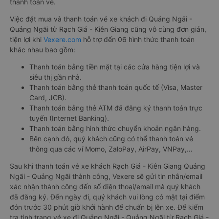
thanh toán vé.
Việc đặt mua và thanh toán vé xe khách đi Quảng Ngãi -
Quảng Ngãi từ Rạch Giá - Kiên Giang cũng vô cùng đơn giản,
tiện lợi khi
Vexere.com
hỗ trợ đến 06 hình thức thanh toán
khác nhau bao gồm:
Thanh toán bằng tiền mặt tại các cửa hàng tiện lợi và
siêu thị gần nhà.
Thanh toán bằng thẻ thanh toán quốc tế (Visa, Master
Card, JCB).
Thanh toán bằng thẻ ATM đã đăng ký thanh toán trực
tuyến (Internet Banking).
Thanh toán bằng hình thức chuyển khoản ngân hàng.
Bên cạnh đó, quý khách cũng có thể thanh toán vé
thông qua các ví Momo, ZaloPay, AirPay, VNPay,…
Sau khi thanh toán vé xe khách Rạch Giá - Kiên Giang Quảng
Ngãi - Quảng Ngãi thành công, Vexere sẽ gửi tin nhắn/email
xác nhận thành công đến số điện thoại/email mà quý khách
đã đăng ký. Đến ngày đi, quý khách vui lòng có mặt tại điểm
đón trước 30 phút giờ khởi hành để chuẩn bị lên xe. Để kiểm
tra tình trạng vé xe đi Quảng Ngãi - Quảng Ngãi từ Rạch Giá -