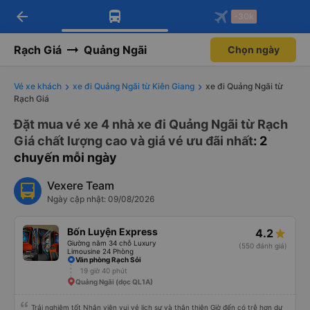
arrow_back
Tải app Vexere ngay!
Tải app Vexere
-30k
Mở app
Mở app
Nhận ưu đãi thành viên độc
-30k/ghế khi đặt vé máy bay qua
quyền
app
Rạch Giá
Quảng Ngãi
Chọn ngày
Vé xe khách
xe đi Quảng Ngãi từ Kiên Giang
xe đi Quảng Ngãi từ
Rạch Giá
Đặt mua vé xe 4 nhà xe đi Quảng Ngãi từ Rạch
Giá chất lượng cao và giá vé ưu đãi nhất
: 2
chuyến mỗi ngày
Vexere Team
Ngày cập nhật: 09/08/2026
Bốn Luyện Express
4.2
Giường nằm 34 chỗ Luxury
(550 đánh giá)
Limousine 24 Phòng
Văn phòng Rạch Sỏi
19 giờ 40 phút
Quảng Ngãi (dọc QL1A)
Trải nghiệm tốt Nhân viên vui vẻ lịch sự và thân thiện Giờ đến có trễ hơn dự