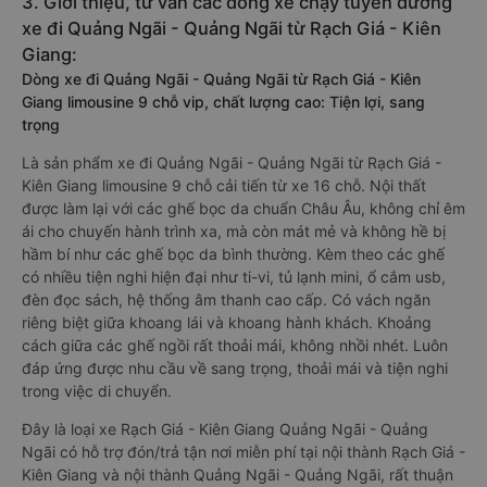
3. Giới thiệu, tư vấn các dòng xe chạy tuyến đường
xe đi Quảng Ngãi - Quảng Ngãi từ Rạch Giá - Kiên
Giang:
Dòng xe đi Quảng Ngãi - Quảng Ngãi từ Rạch Giá - Kiên
Giang limousine 9 chỗ vip, chất lượng cao: Tiện lợi, sang
trọng
Là sản phẩm xe đi Quảng Ngãi - Quảng Ngãi từ Rạch Giá -
Kiên Giang limousine 9 chỗ cải tiến từ xe 16 chỗ. Nội thất
được làm lại với các ghế bọc da chuẩn Châu Âu, không chỉ êm
ái cho chuyến hành trình xa, mà còn mát mẻ và không hề bị
hầm bí như các ghế bọc da bình thường. Kèm theo các ghế
có nhiều tiện nghi hiện đại như ti-vi, tủ lạnh mini, ổ cắm usb,
đèn đọc sách, hệ thống âm thanh cao cấp. Có vách ngăn
riêng biệt giữa khoang lái và khoang hành khách. Khoảng
cách giữa các ghế ngồi rất thoải mái, không nhồi nhét. Luôn
đáp ứng được nhu cầu về sang trọng, thoải mái và tiện nghi
trong việc di chuyển.
Đây là loại xe Rạch Giá - Kiên Giang Quảng Ngãi - Quảng
Ngãi có hỗ trợ đón/trả tận nơi miễn phí tại nội thành Rạch Giá -
Kiên Giang và nội thành Quảng Ngãi - Quảng Ngãi, rất thuận