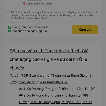
Cổng Chào Bình Dương
Tài xế và lơ xe dễ thương, mình kẹt xe nhưng vẫn cố gắng đợi để mình ko trễ
chuyến, rất nhẹ nhàng và lịch sự. Xe sạch sẽ, thoáng mát, mền thơm tho.
Rất hài lòng trong chuyến đi này
Không cần thanh toán trước
Xem giá
Xác nhận chỗ ngay lập tức
Đặt mua vé xe đi Thuận An từ Rạch Giá
chất lượng cao và giá vé ưu đãi nhất: 8
chuyến
Tư vấn TOP 3 xe khách đi Thuận An từ Rạch Giá chất
lượng cao, uy tín, giá rẻ nhất 08/2026
🚌 1. Xe Phương Trang khởi hành tại (Vĩnh Thuận)
🚌 2. Xe Phương Hồng Linh khởi hành tại 168
Đường Mai Thị Hồng Hạnh, P. Rạch Sỏi (Bến Xe