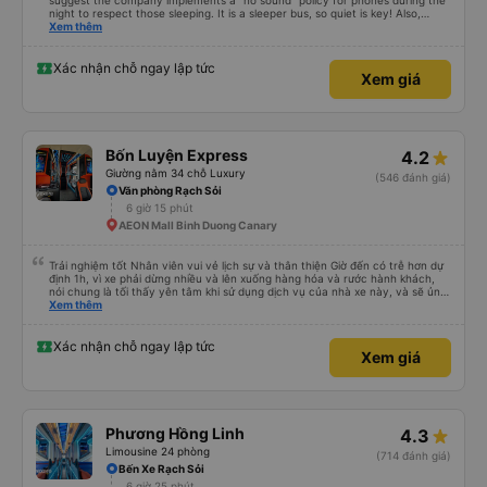
suggest the company implements a "no sound" policy for phones during the
night to respect those sleeping. It is a sleeper bus, so quiet is key! Also,
please display the Wi-Fi password clearly inside the cabin for convenience. I
Xem thêm
would definitely ride with them again! -------------- ​ Xe chất lượng tốt và
tài xế lái xe rất an toàn. Để dịch vụ hoàn hảo hơn, tôi góp ý nhà xe nên có
quy định rõ ràng về việc giữ im lặng (tắt âm thanh điện thoại) vào ban đêm
Xác nhận chỗ ngay lập tức
Xem giá
để tránh làm phiền hành khách khác ngủ. Ngoài ra, nhà xe nên dán sẵn mật
khẩu Wi-Fi trong xe để hành khách dễ dàng sử dụng. Tôi vẫn sẽ tiếp tục ủng
hộ nhà xe trong tương lai!
Bốn Luyện Express
4.2
Giường nằm 34 chỗ Luxury
(546 đánh giá)
Văn phòng Rạch Sỏi
6 giờ 15 phút
AEON Mall Binh Duong Canary
Trải nghiệm tốt Nhân viên vui vẻ lịch sự và thân thiện Giờ đến có trễ hơn dự
định 1h, vì xe phải dừng nhiều và lên xuống hàng hóa và rước hành khách,
nói chung là tối thấy yên tâm khi sử dụng dịch vụ của nhà xe này, và sẽ ủng
hộ và giới thiệu cho người thân sử dụng dịch vụ của nhà xe này
Xem thêm
Xác nhận chỗ ngay lập tức
Xem giá
Phương Hồng Linh
4.3
Limousine 24 phòng
(714 đánh giá)
Bến Xe Rạch Sỏi
6 giờ 25 phút