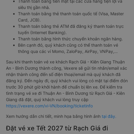
Thanh toán bằng tiền mặt tại các cửa hàng tiện lợi và
siêu thị gần nhà.
Thanh toán bằng thẻ thanh toán quốc tế (Visa, Master
Card, JCB).
Thanh toán bằng thẻ ATM đã đăng ký thanh toán trực
tuyến (Internet Banking).
Thanh toán bằng hình thức chuyển khoản ngân hàng.
Bên cạnh đó, quý khách cũng có thể thanh toán vé
thông qua các ví Momo, ZaloPay, AirPay, VNPay,…
Sau khi thanh toán vé xe khách Rạch Giá - Kiên Giang Thuận
An - Bình Dương thành công, Vexere sẽ gửi tin nhắn/email xác
nhận thành công đến số điện thoại/email mà quý khách đã
đăng ký. Đến ngày đi, quý khách vui lòng có mặt tại điểm đón
trước 30 phút giờ khởi hành để chuẩn bị lên xe. Để kiểm tra
tình trạng vé xe đi Thuận An - Bình Dương từ Rạch Giá - Kiên
Giang đã đặt, quý khách vui lòng truy cập
https://vexere.com/vi-VN/booking/ticketinfo
Xem hướng dẫn chi tiết, minh họa bằng hình ảnh
tại đây.
Đặt vé xe Tết 2027 từ Rạch Giá đi