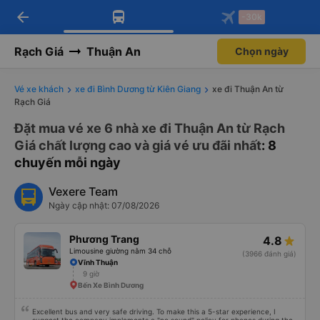
arrow_back
Tải app Vexere ngay!
Tải app Vexere
-30k
Mở app
Mở app
Nhận ưu đãi thành viên độc
-30k/ghế khi đặt vé máy bay qua
quyền
app
Rạch Giá
Thuận An
Chọn ngày
Vé xe khách
xe đi Bình Dương từ Kiên Giang
xe đi Thuận An từ
Rạch Giá
Đặt mua vé xe 6 nhà xe đi Thuận An từ Rạch
Giá chất lượng cao và giá vé ưu đãi nhất
: 8
chuyến mỗi ngày
Vexere Team
Ngày cập nhật: 07/08/2026
Phương Trang
4.8
Limousine giường nằm 34 chỗ
(3966 đánh giá)
Vĩnh Thuận
9 giờ
Bến Xe Bình Dương
Excellent bus and very safe driving. To make this a 5-star experience, I