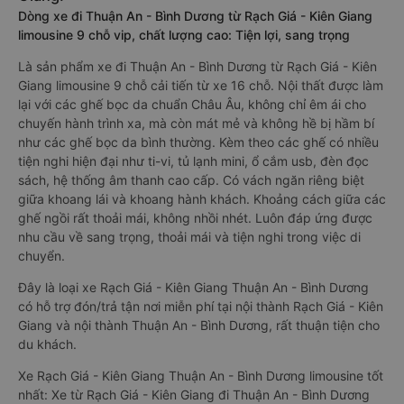
Dòng xe đi Thuận An - Bình Dương từ Rạch Giá - Kiên Giang
limousine 9 chỗ vip, chất lượng cao: Tiện lợi, sang trọng
Là sản phẩm xe đi Thuận An - Bình Dương từ Rạch Giá - Kiên
Giang limousine 9 chỗ cải tiến từ xe 16 chỗ. Nội thất được làm
lại với các ghế bọc da chuẩn Châu Âu, không chỉ êm ái cho
chuyến hành trình xa, mà còn mát mẻ và không hề bị hầm bí
như các ghế bọc da bình thường. Kèm theo các ghế có nhiều
tiện nghi hiện đại như ti-vi, tủ lạnh mini, ổ cắm usb, đèn đọc
sách, hệ thống âm thanh cao cấp. Có vách ngăn riêng biệt
giữa khoang lái và khoang hành khách. Khoảng cách giữa các
ghế ngồi rất thoải mái, không nhồi nhét. Luôn đáp ứng được
nhu cầu về sang trọng, thoải mái và tiện nghi trong việc di
chuyển.
Đây là loại xe Rạch Giá - Kiên Giang Thuận An - Bình Dương
có hỗ trợ đón/trả tận nơi miễn phí tại nội thành Rạch Giá - Kiên
Giang và nội thành Thuận An - Bình Dương, rất thuận tiện cho
du khách.
Xe Rạch Giá - Kiên Giang Thuận An - Bình Dương limousine tốt
nhất: Xe từ Rạch Giá - Kiên Giang đi Thuận An - Bình Dương