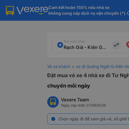
Cam kết hoàn 150% nếu nhà xe

không cung cấp dịch vụ vận chuyển (*)
in
Nơi xuất phát
import_export
Vé xe khách
xe đi Quảng Ngãi từ Kiên G
Đặt mua vé xe 4 nhà xe đi Tư Ngh
chuyến mỗi ngày
Vexere Team
Ngày cập nhật: 07/08/2026
Chọn ngày đi để xem giá vé, số ghế t
info