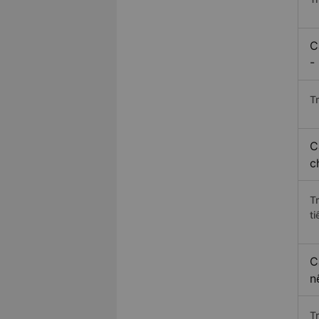
C
-
Tr
C
c
T
ti
C
n
T