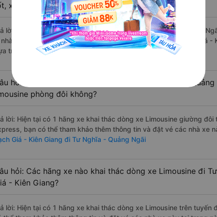
ốt, xuất sắc, cao cấp nhất?
rả lời: Những hãng xe đi Rạch Giá - Kiên Giang Tư Nghĩa - Quảng Ngã
à nhà xe Bốn Luyện Express đi Tư Nghĩa - Quảng Ngãi từ Rạch Giá - K
ựa trên 543 đánh giá của khách hàng).
âu hỏi: Có loại xe Rạch Giá - Kiên Giang Tư Nghĩa - Quảng
imousine phòng đôi không?
rả lời: Hiện tại có 1 hãng xe khai thác dòng xe Limousine giường đô
xpress, bạn có thể tham khảo thêm thông tin và đặt vé các nhà xe nà
ạch Giá - Kiên Giang đi Tư Nghĩa - Quảng Ngãi
âu hỏi: Các hãng xe nào khai thác dòng xe Limousine đi T
iá - Kiên Giang?
rả lời: Hiện tại có 1 hãng xe khai thác dòng xe Limousine trên tuyế