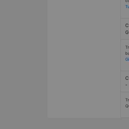
c
T
C
G
T
b
G
C
-
Tr
Q