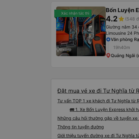
Bốn Luyện 
Xác nhận tức thì
4.2
star
(548 đ
Giường nằm 34 
Limousine 24 P
Văn phòng Rạ
19h40m
Quảng Ngãi (
Đặt mua vé xe đi Tư Nghĩa từ R
Tư vấn TOP 1 xe khách đi Tư Nghĩa từ Rạ
🚌 1. Xe Bốn Luyện Express khởi 
Những câu hỏi thường gặp về tuyến xe 
Thông tin tuyến đường
Giới thiệu tuyến đường xe đi Tư Nghĩa t