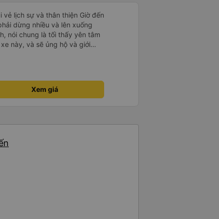
i vẻ lịch sự và thân thiện Giờ đến
 phải dừng nhiều và lên xuống
, nói chung là tối thấy yên tâm
xe này, và sẽ ủng hộ và giới
g dịch vụ của nhà xe này
Xem giá
yến