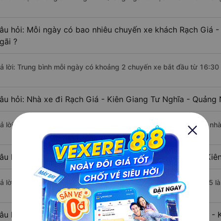
âu hỏi: Mỗi ngày có bao nhiêu chuyến xe khách Rạch Giá -
gãi ?
rả lời: Trung bình mỗi ngày có khoảng 2 chuyến xe bắt đầu từ 16:30
âu hỏi: Nhà xe đi Rạch Giá - Kiên Giang Tư Nghĩa - Quảng
rả lời: Chuyến xe có giờ xuất phát sớm nhất vào lúc 16:30 là của n
âu hỏi: Nhà xe đi Tư Nghĩa - Quảng Ngãi từ Rạch Giá - Kiê
rả lời: Chuyến xe có giờ xuất phát trễ (muộn) nhất là vào lúc 16:35 
âu hỏi: Review xe đi Tư Nghĩa - Quảng Ngãi từ Rạch Giá - 