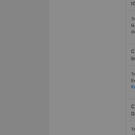
t
T
l
d
C
l
T
E
R
C
G
T