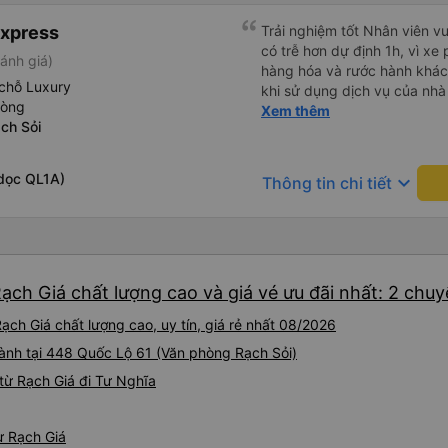
Express
Trải nghiệm tốt Nhân viên vu
có trễ hơn dự định 1h, vì xe
ánh giá)
hàng hóa và rước hành khách
chỗ Luxury
khi sử dụng dịch vụ của nhà 
hòng
thiệu cho người thân sử dụn
Xem thêm
ch Sỏi
dọc QL1A)
keyboard_arrow_down
Thông tin chi tiết
ạch Giá chất lượng cao và giá vé ưu đãi nhất: 2 chu
ch Giá chất lượng cao, uy tín, giá rẻ nhất 08/2026
hành tại 448 Quốc Lộ 61 (Văn phòng Rạch Sỏi)
từ Rạch Giá đi Tư Nghĩa
ừ Rạch Giá