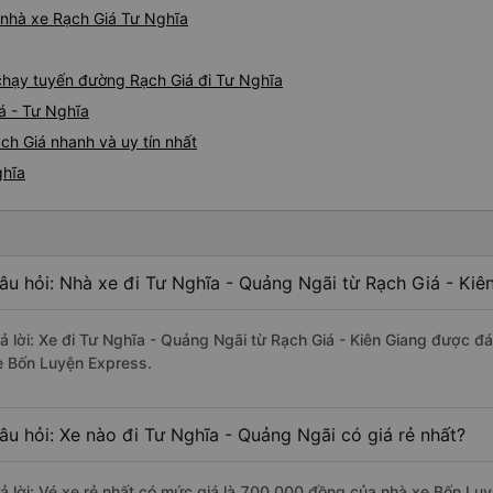
á nhà xe Rạch Giá Tư Nghĩa
e chạy tuyến đường Rạch Giá đi Tư Nghĩa
á - Tư Nghĩa
ch Giá nhanh và uy tín nhất
ghĩa
âu hỏi: Nhà xe đi Tư Nghĩa - Quảng Ngãi từ Rạch Giá - Kiê
rả lời: Xe đi Tư Nghĩa - Quảng Ngãi từ Rạch Giá - Kiên Giang được đá
e Bốn Luyện Express.
âu hỏi: Xe nào đi Tư Nghĩa - Quảng Ngãi có giá rẻ nhất?
rả lời: Vé xe rẻ nhất có mức giá là 700.000 đồng của nhà xe Bốn Lu