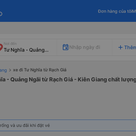
Đơn hàng của tôi
M
fo
Nơi đến
add
Nhập ngày đi
Thêm
xe đi Tư Nghĩa từ Rạch Giá
iang
ĩa - Quảng Ngãi từ Rạch Giá - Kiên Giang chất lượng
rống và ưu đãi khi đặt vé