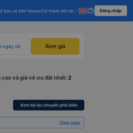
help_outline
Đăng nhập
ở bán vé trên Vexere
Trở thành đối tác
arrow_drop_down
Xem giá
 ngày về
 cao và giá vé ưu đãi nhất
: 2
Xem bộ lọc chuyến phổ biến
Chọn ngày