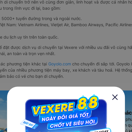
nh di chuyển trở nên vô cùng đơn giản, linh hoạt và được cá nhân h
 trong lĩnh vực đi lại, bao gồm:
n 5000+ tuyến đường trong và ngoài nước.
ệt Nam: Vietnam Airlines, Vietjet Air, Bamboo Airways, Pacific Airlines
 du lịch uy tín trên toàn quốc.
thể đặt được dịch vụ di chuyển tại Vexere với nhiều ưu đãi vô cùng 
i, an toàn và trọn vẹn nhất.
ác phương tiện khác tại
Goyolo.com
cho chuyến đi sắp tới. Goyolo
huyển của nhiều phương tiện máy bay, xe khách và tàu hoả. Hệ thống
đảm bảo có vé cho bạn di chuyển.
Ứng dụng đặt vé Xe khác
Vexere - ứng dụng đặt vé đa ph
cao, 5000+ tuyến đường toàn qu
vụ thuê xe máy, xe du lịch phủ k