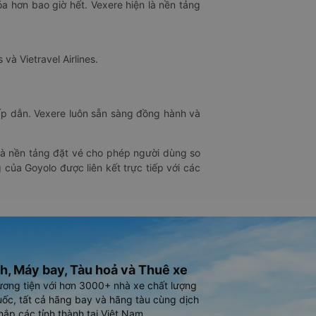
óa hơn bao giờ hết. Vexere hiện là nền tảng
 và Vietravel Airlines.
hấp dẫn. Vexere luôn sẵn sàng đồng hành và
 là nền tảng đặt vé cho phép người dùng so
 của Goyolo được liên kết trực tiếp với các
h, Máy bay, Tàu hoả và Thuê xe
ương tiện với hơn 3000+ nhà xe chất lượng
ốc, tất cả hãng bay và hãng tàu cùng dịch
hắp các tỉnh thành tại Việt Nam.