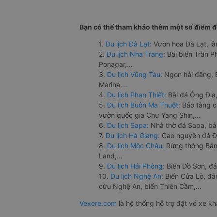
Bạn có thể tham khảo thêm một số điểm đế
1.
Du lịch Đà Lạt:
Vườn hoa Đà Lạt, là
2.
Du lịch Nha Trang:
Bãi biển Trần 
Ponagar,...
3.
Du lịch Vũng Tàu:
Ngọn hải đăng, 
Marina,...
4.
Du lịch Phan Thiết:
Bãi đá Ông Địa,
5.
Du lịch Buôn Ma Thuột:
Bảo tàng c
vườn quốc gia Chư Yang Shin,...
6.
Du lịch Sapa:
Nhà thờ đá Sapa, bả
7.
Du lịch Hà Giang:
Cao nguyên đá Đồ
8.
Du lịch Mộc Châu:
Rừng thông Bản 
Land,...
9.
Du lịch Hải Phòng:
Biển Đồ Sơn, đả
10.
Du lịch Nghệ An:
Biển Cửa Lò, đ
cừu Nghệ An, biển Thiên Cầm,...
Vexere.com
là hệ thống hỗ trợ đặt vé xe k