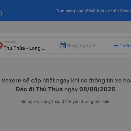
Đơn hàng của tôi
Mở bán vé trên Vexe
fo
Nơi đến
add
Nhập ngày đi
Thêm
y. Vexere sẽ cập nhật ngay khi có thông tin xe
hoạ
Đéc đi Thủ Thừa
ngày
08/08/2026
Xin bạn vui lòng thay đổi tuyến đường tìm kiếm