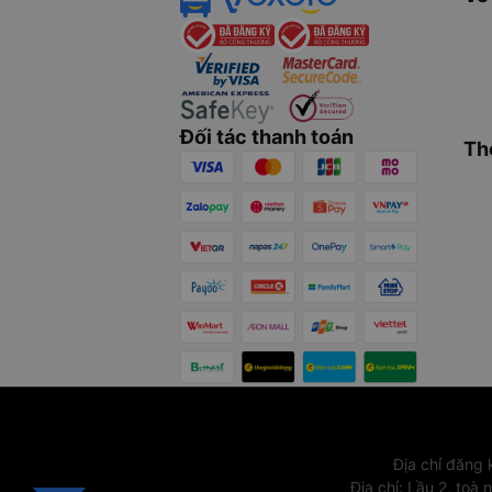
Đối tác thanh toán
Th
Địa chỉ đăng
Địa chỉ
:
Lầu 2, toà 