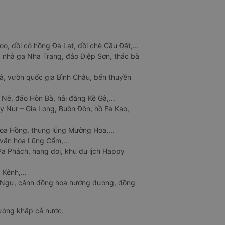
o, đồi cỏ hồng Đà Lạt, đồi chè Cầu Đất,...
 nhà ga Nha Trang, đảo Điệp Sơn, thác bà
à, vườn quốc gia Bình Châu, bến thuyền
 Né, đảo Hòn Bà, hải đăng Kê Gà,...
y Nur – Gia Long, Buôn Đôn, hồ Ea Kao,
Hoa Hồng, thung lũng Mường Hoa,...
văn hóa Lũng Cẩm,...
a Phách, hang dơi, khu du lịch Happy
 Kênh,...
n Ngư, cánh đồng hoa hướng dương, đồng
đường khắp cả nước.