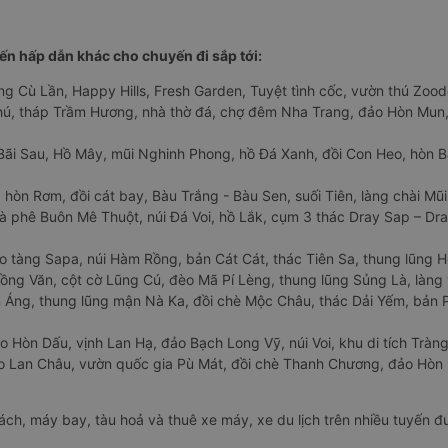
n hấp dẫn khác cho chuyến đi sắp tới:
ng Cù Lần, Happy Hills, Fresh Garden, Tuyệt tình cốc, vườn thú Zoodo
Phú, tháp Trầm Hương, nhà thờ đá, chợ đêm Nha Trang, đảo Hòn Mun,
Bãi Sau, Hồ Mây, mũi Nghinh Phong, hồ Đá Xanh, đồi Con Heo, hòn B
 hòn Rơm, đồi cát bay, Bàu Trắng - Bàu Sen, suối Tiên, làng chài Mũi
à phê Buôn Mê Thuột, núi Đá Voi, hồ Lắk, cụm 3 thác Dray Sap – Dra
o tàng Sapa, núi Hàm Rồng, bản Cát Cát, thác Tiên Sa, thung lũng 
ng Văn, cột cờ Lũng Cú, đèo Mã Pí Lèng, thung lũng Sủng Là, làng 
Áng, thung lũng mận Nà Ka, đồi chè Mộc Châu, thác Dải Yếm, bản P
o Hòn Dấu, vịnh Lan Hạ, đảo Bạch Long Vỹ, núi Voi, khu di tích Tràng
ảo Lan Châu, vườn quốc gia Pù Mát, đồi chè Thanh Chương, đảo Hò
hách, máy bay, tàu hoả và thuê xe máy, xe du lịch trên nhiều tuyến 