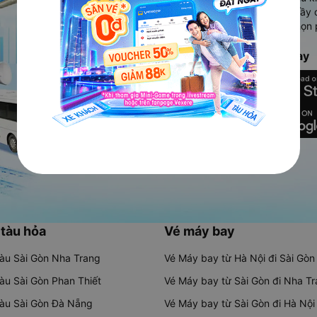
Ứng dụng hiển thị thông tin đầy 
người dùng so sánh và lựa chọn 
chóng và phù hợp nhất.
Tải ứng dụng Vexere ngay
 tàu hỏa
Vé máy bay
tàu Sài Gòn Nha Trang
Vé Máy bay từ Hà Nội đi Sài Gòn
tàu Sài Gòn Phan Thiết
Vé Máy bay từ Sài Gòn đi Nha T
tàu Sài Gòn Đà Nẵng
Vé Máy bay từ Sài Gòn đi Hà Nội