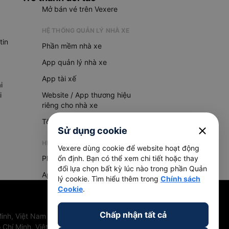
Mở bán vé trên Vexere
HỆ THỐNG QUẢN LÝ NHÀ XE
tin
Phần mềm nhà xe
App quản lý nhà xe
App tài xế
i
i
Website / App thương hiệu
riêng cho nhà xe
Tổng đài AI
close
Sử dụng cookie
HỆ THỐNG QUẢN LÝ HÀNG HOÁ
Vexere dùng cookie để website hoạt động
Phần mềm quản lý hàng hoá
ổn định. Bạn có thể xem chi tiết hoặc thay
đổi lựa chọn bất kỳ lúc nào trong phần Quản
App quản lý hàng hoá
lý cookie. Tìm hiểu thêm trong
Chính sách
Cookie
.
Chấp nhận tất cả
inh, Việt Nam
 Chí Minh, Việt Nam