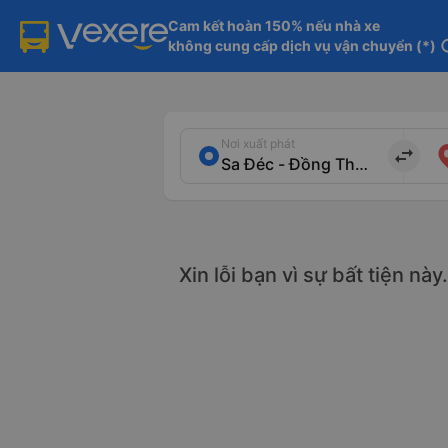
Cam kết hoàn 150% nếu nhà xe

không cung cấp dịch vụ vận chuyển (*)
in
Nơi xuất phát
import_export
Xin lỗi bạn vì sự bất tiện nà