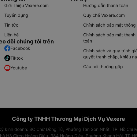
Giới Thiệu Vexere.com
Hướng dẫn thanh toán
Tuyển dụng
Quy chế Vexere.com
Tin tức
Chính sách bảo mật thông 
Liên hệ
Chính sách bảo mật thanh
eo dõi chúng tôi trên
toán
Facebook
Chính sách và quy trình giả
quyết tranh chấp, khiếu nạ
Tiktok
Câu hỏi thường gặp
Youtube
Công ty TNHH Thương Mại Dịch Vụ Vexere
 ký kinh doanh: 8C Chữ Đồng Tử, Phường Tân Sơn Nhất, TP. Hồ Chí M
nhà H3 Circo Hoàng Diệu, 384 Hoàng Diệu, Phường Khánh Hội, TP Hồ