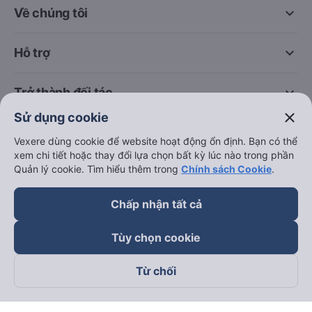
keyboard_arrow_down
Về chúng tôi
keyboard_arrow_down
Hỗ trợ
keyboard_arrow_down
Trở thành đối tác
close
Sử dụng cookie
Đối tác thanh toán
Vexere dùng cookie để website hoạt động ổn định. Bạn có thể
xem chi tiết hoặc thay đổi lựa chọn bất kỳ lúc nào trong phần
Quản lý cookie. Tìm hiểu thêm trong
Chính sách Cookie
.
Chấp nhận tất cả
Tùy chọn cookie
Từ chối