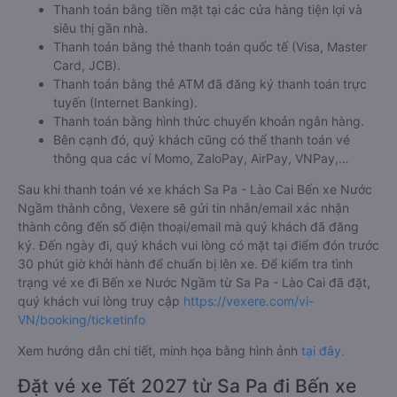
Thanh toán bằng tiền mặt tại các cửa hàng tiện lợi và
siêu thị gần nhà.
Thanh toán bằng thẻ thanh toán quốc tế (Visa, Master
Card, JCB).
Thanh toán bằng thẻ ATM đã đăng ký thanh toán trực
tuyến (Internet Banking).
Thanh toán bằng hình thức chuyển khoản ngân hàng.
Bên cạnh đó, quý khách cũng có thể thanh toán vé
thông qua các ví Momo, ZaloPay, AirPay, VNPay,…
Sau khi thanh toán vé xe khách Sa Pa - Lào Cai Bến xe Nước
Ngầm thành công, Vexere sẽ gửi tin nhắn/email xác nhận
thành công đến số điện thoại/email mà quý khách đã đăng
ký. Đến ngày đi, quý khách vui lòng có mặt tại điểm đón trước
30 phút giờ khởi hành để chuẩn bị lên xe. Để kiểm tra tình
trạng vé xe đi Bến xe Nước Ngầm từ Sa Pa - Lào Cai đã đặt,
quý khách vui lòng truy cập
https://vexere.com/vi-
VN/booking/ticketinfo
Xem hướng dẫn chi tiết, minh họa bằng hình ảnh
tại đây.
Đặt vé xe Tết 2027 từ Sa Pa đi Bến xe