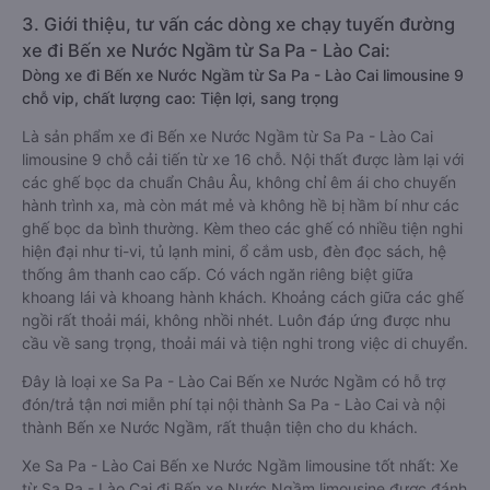
3. Giới thiệu, tư vấn các dòng xe chạy tuyến đường
xe đi Bến xe Nước Ngầm từ Sa Pa - Lào Cai:
Dòng xe đi Bến xe Nước Ngầm từ Sa Pa - Lào Cai limousine 9
chỗ vip, chất lượng cao: Tiện lợi, sang trọng
Là sản phẩm xe đi Bến xe Nước Ngầm từ Sa Pa - Lào Cai
limousine 9 chỗ cải tiến từ xe 16 chỗ. Nội thất được làm lại với
các ghế bọc da chuẩn Châu Âu, không chỉ êm ái cho chuyến
hành trình xa, mà còn mát mẻ và không hề bị hầm bí như các
ghế bọc da bình thường. Kèm theo các ghế có nhiều tiện nghi
hiện đại như ti-vi, tủ lạnh mini, ổ cắm usb, đèn đọc sách, hệ
thống âm thanh cao cấp. Có vách ngăn riêng biệt giữa
khoang lái và khoang hành khách. Khoảng cách giữa các ghế
ngồi rất thoải mái, không nhồi nhét. Luôn đáp ứng được nhu
cầu về sang trọng, thoải mái và tiện nghi trong việc di chuyển.
Đây là loại xe Sa Pa - Lào Cai Bến xe Nước Ngầm có hỗ trợ
đón/trả tận nơi miễn phí tại nội thành Sa Pa - Lào Cai và nội
thành Bến xe Nước Ngầm, rất thuận tiện cho du khách.
Xe Sa Pa - Lào Cai Bến xe Nước Ngầm limousine tốt nhất: Xe
từ Sa Pa - Lào Cai đi Bến xe Nước Ngầm limousine được đánh