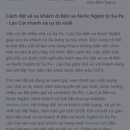
chợ đêm Sapa)
Cách đặt vé xe khách đi Bến xe Nước Ngầm từ Sa Pa
- Lào Cai nhanh và uy tín nhất
Việc có rất nhiều nhà xe Sa Pa - Lào Cai Bến xe Nước Ngầm
giúp cho du khách có đa dạng sự lựa chọn. Đây cũng có thể
là một điều bất lợi làm cho hàng khách không biết nên chọn
nhà xe nào là phù hợp với mình. Bên cạnh đó, việc đảm bảo
giữ chỗ, có được chỗ ngồi yêu thích sau khi đặt vé xe đi Bến
xe Nước Ngầm từ Sa Pa - Lào Cai giữa nhà xe với khách hàng
sau khi đặt trực tiếp vẫn chưa được đảm bảo 100%.
Cho nên để dễ dàng so sánh giá, xem đánh giá chất lượng
các nhà xe đi, được đảm bảo quyền lợi cao nhất, được hưởng
nhiều ưu đãi giảm giá vé xe khách Sa Pa - Lào Cai Bến xe
Nước Ngầm, hành khách có thể đặt mua tại website
Vexere.com
- Hệ thống đặt vé xe khách chất lượng, và uy tín
nhất tại Việt Nam, đảm bảo giữ chỗ 100%. Đối với bất cứ giao
dịch đặt mua vé xe khách đi Bến xe Nước Ngầm từ Sa Pa -
Lào Cai nào của quý khách tại trang web
Vexere.com
đều
được Vexere cam kết giải quyết sự cố. Chính sách tặng