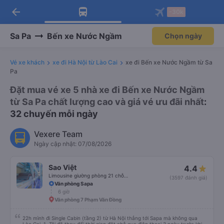
arrow_back
Tải app Vexere ngay!
Tải app Vexere
-30k
Mở app
Mở app
Nhận ưu đãi thành viên độc
-30k/ghế khi đặt vé máy bay qua
quyền
app
Sa Pa
Bến xe Nước Ngầm
Chọn ngày
Vé xe khách
xe đi Hà Nội từ Lào Cai
xe đi Bến xe Nước Ngầm từ Sa
Pa
Đặt mua vé xe 5 nhà xe đi Bến xe Nước Ngầm
từ Sa Pa chất lượng cao và giá vé ưu đãi nhất
:
32 chuyến mỗi ngày
Vexere Team
Ngày cập nhật: 07/08/2026
Sao Việt
4.4
Limousine giường phòng 21 chỗ (WC)
(3597 đánh giá)
Văn phòng Sapa
6 giờ
Văn phòng 7 Phạm Văn Đồng
22h mình đi Single Cabin (tầng 2) từ Hà Nội thẳng tới Sapa mà không qua