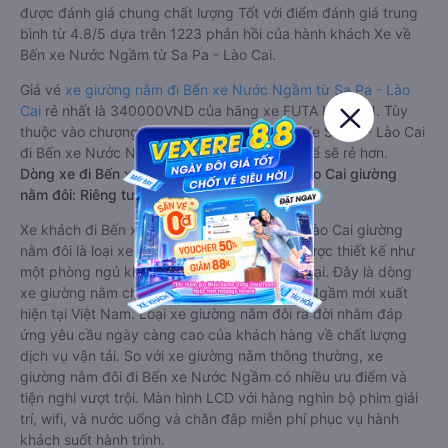
được đánh giá chung chất lượng Tốt với điểm đánh giá trung
bình từ 4.8/5 dựa trên 1223 phản hồi của hành khách Xe về
Bến xe Nước Ngầm từ Sa Pa - Lào Cai.
Giá vé
xe giường nằm đi Bến xe Nước Ngầm từ Sa Pa - Lào
Cai
rẻ nhất là 340000VND của hãng xe FUTA HÀ SƠN. Tùy
thuộc vào chương trình khuyến mãi, giá vé Xe Sa Pa - Lào Cai
đi Bến xe Nước Ngầm giường nằm này có thể sẽ rẻ hơn.
Dòng xe đi Bến xe Nước Ngầm từ Sa Pa - Lào Cai giường
nằm đôi: Riêng tư, đầy đủ tiện nghi
Xe khách đi Bến xe Nước Ngầm từ Sa Pa - Lào Cai giường
nằm đôi là loại xe đặc biệt. Với mỗi giường được thiết kế như
một phòng ngủ khách sạn sang trọng, hiện đại. Đây là dòng
xe giường nằm cho cặp đôi đi Bến xe Nước Ngầm mới xuất
hiện tại Việt Nam. Loại xe giường nằm đôi ra đời nhằm đáp
ứng yêu cầu ngày càng cao của khách hàng về chất lượng
dịch vụ vận tải. So với xe giường nằm thông thường, xe
giường nằm đôi đi Bến xe Nước Ngầm có nhiều ưu điểm và
tiện nghi vượt trội. Màn hình LCD với hàng nghìn bộ phim giải
trí, wifi, và nước uống và chăn đắp miễn phí phục vụ hành
khách suốt hành trình.