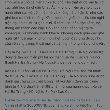
limousine 9 chỗ cải tiến từ xe 16 chỗ. Nội thất được làm lại với
các ghế bọc da chuẩn Châu Âu, không chỉ êm ái cho chuyến
hành trình xa, mà còn mát mẻ và không hề bị hầm bí như các
ghế bọc da bình thường. Kèm theo các ghế có nhiều tiện nghi
hiện đại như ti-vi, tủ lạnh mini, ổ cắm usb, đèn đọc sách, hệ
thống âm thanh cao cấp. Có vách ngăn riêng biệt giữa
khoang lái và khoang hành khách. Khoảng cách giữa các ghế
ngồi rất thoải mái, không nhồi nhét. Luôn đáp ứng được nhu
cầu về sang trọng, thoải mái và tiện nghi trong việc di chuyển.
Đây là loại xe Sa Pa - Lào Cai Hai Bà Trưng - Hà Nội có hỗ trợ
đón/trả tận nơi miễn phí tại nội thành Sa Pa - Lào Cai và nội
thành Hai Bà Trưng - Hà Nội, rất thuận tiện cho du khách.
Xe Sa Pa - Lào Cai Hai Bà Trưng - Hà Nội limousine tốt nhất:
Xe từ Sa Pa - Lào Cai đi Hai Bà Trưng - Hà Nội limousine được
đánh giá chung có chất lượng Tốt với điểm đánh giá trung
bình từ 4.7/5 dựa trên 3468 phản hồi của hành khách Xe về
Hai Bà Trưng - Hà Nội từ Sa Pa - Lào Cai.
Giá vé
xe limousine đi Hai Bà Trưng - Hà Nội từ Sa Pa - Lào
Cai
rẻ nhất là 360000VND của hãng xe S Trip Việt Nam. Tùy