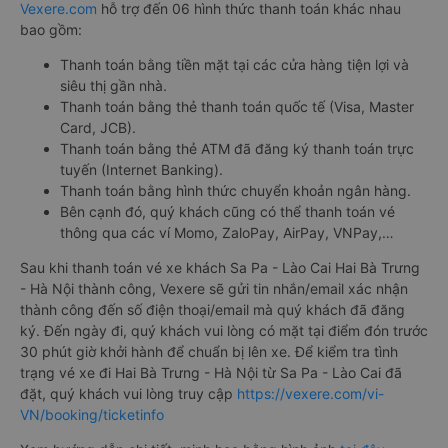
Vexere.com
hỗ trợ đến 06 hình thức thanh toán khác nhau
bao gồm:
Thanh toán bằng tiền mặt tại các cửa hàng tiện lợi và
siêu thị gần nhà.
Thanh toán bằng thẻ thanh toán quốc tế (Visa, Master
Card, JCB).
Thanh toán bằng thẻ ATM đã đăng ký thanh toán trực
tuyến (Internet Banking).
Thanh toán bằng hình thức chuyển khoản ngân hàng.
Bên cạnh đó, quý khách cũng có thể thanh toán vé
thông qua các ví Momo, ZaloPay, AirPay, VNPay,…
Sau khi thanh toán vé xe khách Sa Pa - Lào Cai Hai Bà Trưng
- Hà Nội thành công, Vexere sẽ gửi tin nhắn/email xác nhận
thành công đến số điện thoại/email mà quý khách đã đăng
ký. Đến ngày đi, quý khách vui lòng có mặt tại điểm đón trước
30 phút giờ khởi hành để chuẩn bị lên xe. Để kiểm tra tình
trạng vé xe đi Hai Bà Trưng - Hà Nội từ Sa Pa - Lào Cai đã
đặt, quý khách vui lòng truy cập
https://vexere.com/vi-
VN/booking/ticketinfo