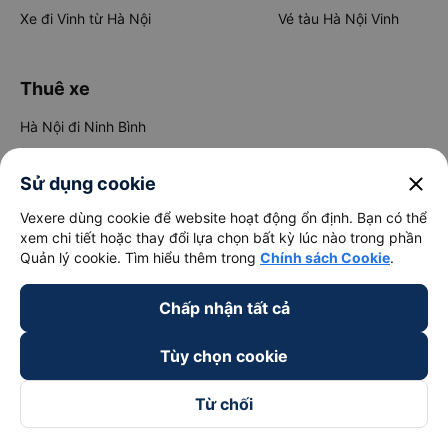
Xe đi Vinh từ Hà Nội
Vé tàu Hà Nội Vinh
Thuê xe
Hà Nội đi Ninh Bình
Hà Nội đi Hạ Long
close
Sử dụng cookie
Hà Nội đi Sa Pa
Vexere dùng cookie để website hoạt động ổn định. Bạn có thể
Hà Nội đi Tam Đảo
xem chi tiết hoặc thay đổi lựa chọn bất kỳ lúc nào trong phần
Đà Nẵng đi Hội An
Quản lý cookie. Tìm hiểu thêm trong
Chính sách Cookie
.
Đà Nẵng đi Huế
Chấp nhận tất cả
Hải Phòng đi Hà Nội
Xem tất cả tuyến đường
Tùy chọn cookie
Từ chối