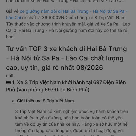
hành khách Xe về Hai Bà Trưng - Hà Nội từ Sa Pa - Lào Cai.
Giá vé
xe giường nằm đôi đi Hai Bà Trưng - Hà Nội từ Sa Pa -
Lào Cai
rẻ nhất là 360000VND của hãng xe S Trip Việt Nam.
Tùy thuộc vào chương trình khuyến mãi, giá vé Xe Sa Pa - Lào
Cai đi Hai Bà Trưng - Hà Nội giường nằm đôi này có thể sẽ rẻ
hơn.
Tư vấn TOP 3 xe khách đi Hai Bà Trưng
- Hà Nội từ Sa Pa - Lào Cai chất lượng
cao, uy tín, giá rẻ nhất 08/2026
null
🚌 1. Xe S Trip Việt Nam khởi hành tại 697 Điện Biên
Phủ (Văn phòng 697 Điện Biên Phủ)
a. Giới thiệu xe S Trip Việt Nam
S Trip Việt Nam có kinh nghiệm phục vụ hành khách trên
khá nhiều tuyến đường, nên bạn hoàn toàn có thể yên
tâm về độ uy tín của nhà xe này. Hãng xe sở hữu một hệ
thống đa dạng các dòng xe, được bố trí hoạt động với