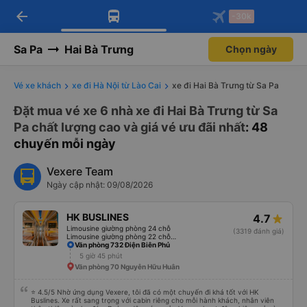
arrow_back
Tải app Vexere ngay!
Tải app Vexere
-30k
Mở app
Mở app
Nhận ưu đãi thành viên độc
-30k/ghế khi đặt vé máy bay qua
quyền
app
Sa Pa
Hai Bà Trưng
Chọn ngày
Vé xe khách
xe đi Hà Nội từ Lào Cai
xe đi Hai Bà Trưng từ Sa Pa
Đặt mua vé xe 6 nhà xe đi Hai Bà Trưng từ Sa
Pa chất lượng cao và giá vé ưu đãi nhất
: 48
chuyến mỗi ngày
Vexere Team
Ngày cập nhật: 09/08/2026
HK BUSLINES
4.7
Limousine giường phòng 24 chỗ
(3319 đánh giá)
Limousine giường phòng 22 chỗ (WC)
Văn phòng 732 Điện Biên Phủ
5 giờ 45 phút
Văn phòng 70 Nguyễn Hữu Huân
⭐ 4.5/5 Nhờ ứng dụng Vexere, tôi đã có một chuyến đi khá tốt với HK
Buslines. Xe rất sang trọng với cabin riêng cho mỗi hành khách, nhân viên