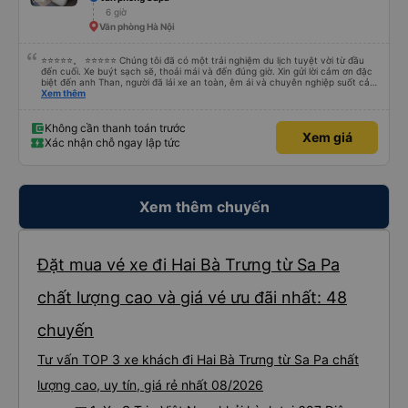
6 giờ
Văn phòng Hà Nội
⭐⭐⭐⭐⭐。 ⭐⭐⭐⭐⭐ Chúng tôi đã có một trải nghiệm du lịch tuyệt vời từ đầu
đến cuối. Xe buýt sạch sẽ, thoải mái và đến đúng giờ. Xin gửi lời cảm ơn đặc
biệt đến anh Than, người đã lái xe an toàn, êm ái và chuyên nghiệp suốt cả
hành trình. Sự cẩn thận của anh ấy khiến chúng tôi cảm thấy thoải mái và
Xem thêm
an tâm mọi lúc. Chúng tôi cũng muốn bày tỏ lòng biết ơn chân thành đến Ivy
vì dịch vụ khách hàng xuất sắc của cô ấy. Cô ấy thân thiện, chuyên nghiệp
và luôn nhanh chóng trả lời các câu hỏi của chúng tôi. Mọi thứ đều được tổ
Không cần thanh toán trước
Xem giá
chức tốt, khiến chuyến đi của chúng tôi suôn sẻ, thú vị và hoàn toàn không
Xác nhận chỗ ngay lập tức
căng thẳng. Chúng tôi thực sự đánh giá cao dịch vụ tuyệt vời và rất khuyến
khích mọi người sử dụng dịch vụ của công ty này nếu đi du lịch tại Việt Nam.
Cảm ơn anh Than và Ivy đã giúp chuyến đi của chúng tôi trở thành một trải
nghiệm tuyệt vời!
Xem thêm chuyến
Đặt mua vé xe đi Hai Bà Trưng từ Sa Pa
chất lượng cao và giá vé ưu đãi nhất: 48
chuyến
Tư vấn TOP 3 xe khách đi Hai Bà Trưng từ Sa Pa chất
lượng cao, uy tín, giá rẻ nhất 08/2026