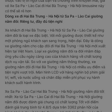
thuộc vào vị trí ngồi của bạn và chương trình khuyến mãi, giá
vé Xe Sa Pa - Lào Cai đi Hai Bà Trưng - Hà Nội limousine này
có thể sẽ rẻ hơn
Dòng xe đi Hai Bà Trưng - Hà Nội từ Sa Pa - Lào Cai giường
nằm đôi: Riêng tư, đầy đủ tiện nghi
Xe khách đi Hai Bà Trưng - Hà Nội từ Sa Pa - Lào Cai giường
nằm đôi là loại xe đặc biệt. Với mỗi giường được thiết kế như
một phòng ngủ khách sạn sang trọng, hiện đại. Đây là dòng
xe giường nằm cho cặp đôi đi Hai Bà Trưng - Hà Nội mới xuất
hiện tại Việt Nam. Loại xe giường nằm đôi ra đời nhằm đáp
ứng yêu cầu ngày càng cao của khách hàng về chất lượng
dịch vụ vận tải. So với xe giường nằm thông thường, xe
giường nằm đôi đi Hai Bà Trưng - Hà Nội có nhiều ưu điểm và
tiện nghi vượt trội. Màn hình LCD với hàng nghìn bộ phim giải
trí, wifi, và nước uống và chăn đắp miễn phí phục vụ hành
khách suốt hành trình.
Xe Sa Pa - Lào Cai Hai Bà Trưng - Hà Nội giường nằm đôi tốt
nhất: Xe từ Sa Pa - Lào Cai đi Hai Bà Trưng - Hà Nội giường
nằm đôi được đánh giá chung có chất lượng Tốt với điểm
đánh giá trung bình từ 4.8/5 dựa trên 3362 phản hồi của