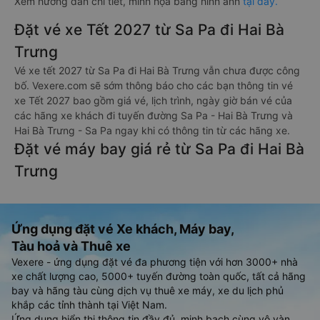
Xem hướng dẫn chi tiết, minh họa bằng hình ảnh
tại đây.
Đặt vé xe Tết 2027 từ Sa Pa đi Hai Bà
Trưng
Vé xe tết 2027 từ Sa Pa đi Hai Bà Trưng vẫn chưa được công
bố. Vexere.com sẽ sớm thông báo cho các bạn thông tin vé
xe Tết 2027 bao gồm giá vé, lịch trình, ngày giờ bán vé của
các hãng xe khách đi tuyến đường Sa Pa - Hai Bà Trưng và
Hai Bà Trưng - Sa Pa ngay khi có thông tin từ các hãng xe.
Đặt vé máy bay giá rẻ từ Sa Pa đi Hai Bà
Trưng
Ứng dụng đặt vé Xe khách, Máy bay,
Tàu hoả và Thuê xe
Vexere - ứng dụng đặt vé đa phương tiện với hơn 3000+ nhà
xe chất lượng cao, 5000+ tuyến đường toàn quốc, tất cả hãng
bay và hãng tàu cùng dịch vụ thuê xe máy, xe du lịch phủ
khắp các tỉnh thành tại Việt Nam.
Ứng dụng hiển thị thông tin đầy đủ, minh bạch cùng vô vàn