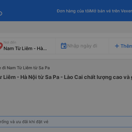
Đơn hàng của tôi
Mở bán vé trên Vexe
fo
Nơi đến
add
Nhập ngày đi
Thêm
e đi Nam Từ Liêm từ Sa Pa
 Liêm - Hà Nội từ Sa Pa - Lào Cai chất lượng cao và 
rống và ưu đãi khi đặt vé