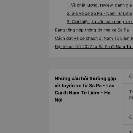
1. Về chất lượng, review, đánh g
2. Giá vé xe Sa Pa - Nam Từ Liêm
3. Giới thiệu, tư vấn các dòng x
Bảng tổng hợp thông tin nhà xe Sa Pa 
Cách đặt vé xe khách đi Nam Từ Liêm từ
Đặt vé xe Tết 2027 từ Sa Pa đi Nam Từ
C
Những câu hỏi thường gặp
về tuyến xe từ Sa Pa - Lào
T
Cai đi Nam Từ Liêm - Hà
P
Nội
C
T