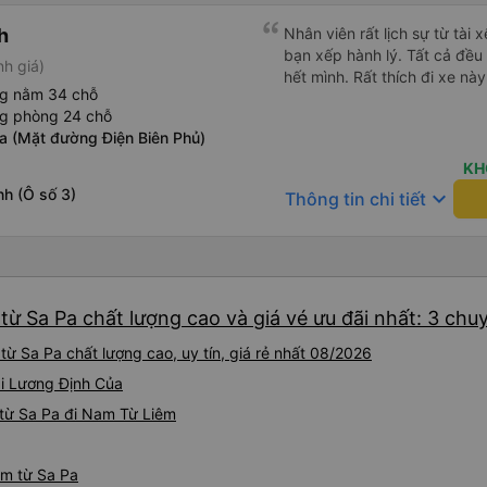
h
Nhân viên rất lịch sự từ tài 
bạn xếp hành lý. Tất cả đề
nh giá)
hết mình. Rất thích đi xe này
ng nằm 34 chỗ
ng phòng 24 chỗ
 (Mặt đường Điện Biên Phủ)
KH
nh (Ô số 3)
keyboard_arrow_down
Thông tin chi tiết
ừ Sa Pa chất lượng cao và giá vé ưu đãi nhất: 3 chu
ừ Sa Pa chất lượng cao, uy tín, giá rẻ nhất 08/2026
ại Lương Định Của
từ Sa Pa đi Nam Từ Liêm
êm từ Sa Pa