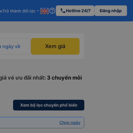
help_outline
phone
Hotline 24/7
Đăng nhập
re
Trở thành đối tác
arrow_drop_down
Xem giá
 ngày về
giá vé ưu đãi nhất
: 3 chuyến mỗi
Xem bộ lọc chuyến phổ biến
Chọn ngày