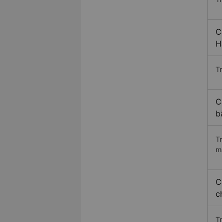
C
H
Tr
C
b
T
m
C
c
T