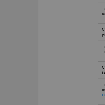
T
t
C
p
T
- 
C
L
T
t
L