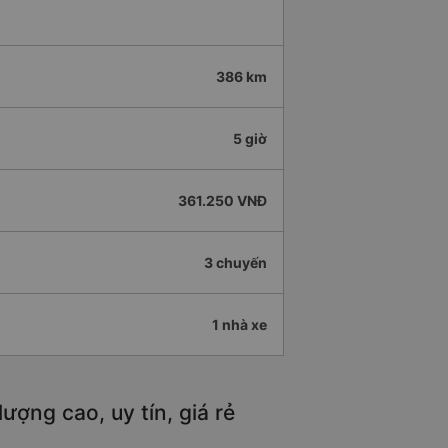
386 km
5 giờ
361.250 VNĐ
3 chuyến
1 nhà xe
ượng cao, uy tín, giá rẻ