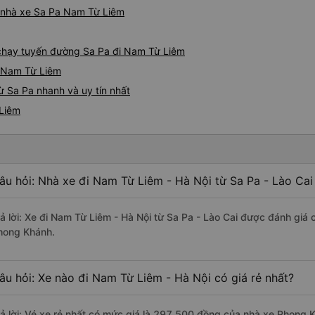
iá nhà xe Sa Pa Nam Từ Liêm
e chạy tuyến đường Sa Pa đi Nam Từ Liêm
- Nam Từ Liêm
 Sa Pa nhanh và uy tín nhất
 Liêm
âu hỏi: Nhà xe đi Nam Từ Liêm - Hà Nội từ Sa Pa - Lào Cai
rả lời: Xe đi Nam Từ Liêm - Hà Nội từ Sa Pa - Lào Cai được đánh giá 
hong Khánh.
âu hỏi: Xe nào đi Nam Từ Liêm - Hà Nội có giá rẻ nhất?
rả lời: Vé xe rẻ nhất có mức giá là 297.500 đồng của nhà xe Phong 