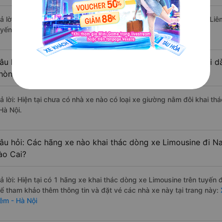
rả lời: Tạm thời chưa đủ review để đánh giá có nhà xe đi Nam Từ Liêm
uyến đường này có chất lượng xuất sắc.
âu hỏi: Có loại xe Sa Pa - Lào Cai Nam Từ Liêm - Hà Nội d
hòng đôi không?
rả lời: Hiện tại chưa có nhà xe nào có loại xe giường nằm đôi khai t
Hà Nội.
âu hỏi: Các hãng xe nào khai thác dòng xe Limousine đi N
ào Cai?
rả lời: Hiện tại có 1 hãng xe khai thác dòng xe Limousine trên tuyế
hể tham khảo thêm thông tin và đặt vé các nhà xe này tại trang này:
X
iêm - Hà Nội