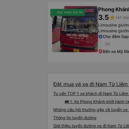
Phong Khán
Xác nhận tức thì
3.5
star
(41 đá
Limousine giườ
Limousine giườ
Chợ đêm Sapa
5h
Bến xe Mỹ Đì
Đặt mua vé xe đi Nam Từ Liêm t
Tư vấn TOP 1 xe khách đi Nam Từ Liêm t
🚌 1. Xe Phong Khánh khởi hành t
Những câu hỏi thường gặp về tuyến xe 
Thông tin tuyến đường
Giới thiệu tuyến đường xe đi Nam Từ Li