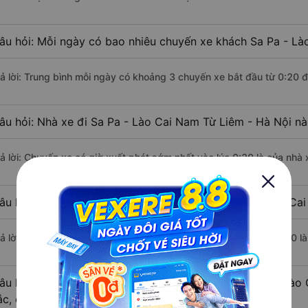
âu hỏi: Mỗi ngày có bao nhiêu chuyến xe khách Sa Pa - Là
rả lời: Trung bình mỗi ngày có khoảng 3 chuyến xe bắt đầu từ 0:20 
âu hỏi: Nhà xe đi Sa Pa - Lào Cai Nam Từ Liêm - Hà Nội n
rả lời: Chuyến xe có giờ xuất phát sớm nhất vào lúc 0:20 là của nhà
âu hỏi: Nhà xe đi Nam Từ Liêm - Hà Nội từ Sa Pa - Lào Cai
rả lời: Chuyến xe có giờ xuất phát trễ (muộn) nhất là vào lúc 22:40 
âu hỏi: Review xe đi Nam Từ Liêm - Hà Nội từ Sa Pa - Lào C
ắc, cao cấp nhất?