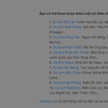
Bạn có thể tham khảo thêm một số điểm đế
1.
Du lịch Đà Lạt:
Vườn hoa Đà Lạt, là
2.
Du lịch Nha Trang:
Bãi biển Trần 
Ponagar,...
3.
Du lịch Vũng Tàu:
Ngọn hải đăng, 
Marina,...
4.
Du lịch Phan Thiết:
Bãi đá Ông Địa,
5.
Du lịch Buôn Ma Thuột:
Bảo tàng c
vườn quốc gia Chư Yang Shin,...
6.
Du lịch Sapa:
Nhà thờ đá Sapa, bả
7.
Du lịch Hà Giang:
Cao nguyên đá Đồ
8.
Du lịch Mộc Châu:
Rừng thông Bản 
Land,...
9.
Du lịch Hải Phòng:
Biển Đồ Sơn, đả
10.
Du lịch Nghệ An:
Biển Cửa Lò, đ
cừu Nghệ An, biển Thiên Cầm,...
Vexere.com
là hệ thống hỗ trợ đặt vé xe k