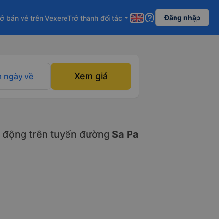
help_outline
Đăng nhập
ở bán vé trên Vexere
Trở thành đối tác
arrow_drop_down
Xem giá
 ngày về
 động trên tuyến đường
Sa Pa