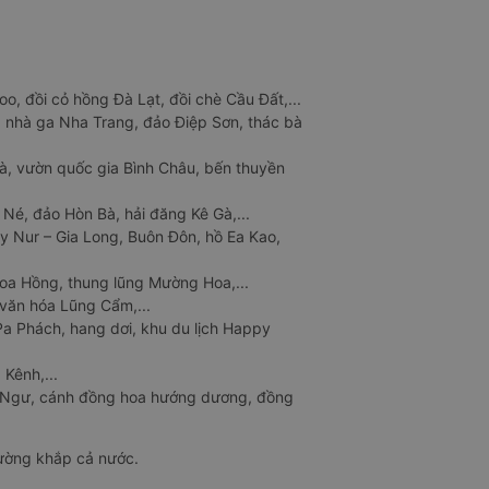
o, đồi cỏ hồng Đà Lạt, đồi chè Cầu Đất,...
 nhà ga Nha Trang, đảo Điệp Sơn, thác bà
à, vườn quốc gia Bình Châu, bến thuyền
 Né, đảo Hòn Bà, hải đăng Kê Gà,...
y Nur – Gia Long, Buôn Đôn, hồ Ea Kao,
Hoa Hồng, thung lũng Mường Hoa,...
văn hóa Lũng Cẩm,...
a Phách, hang dơi, khu du lịch Happy
 Kênh,...
n Ngư, cánh đồng hoa hướng dương, đồng
đường khắp cả nước.