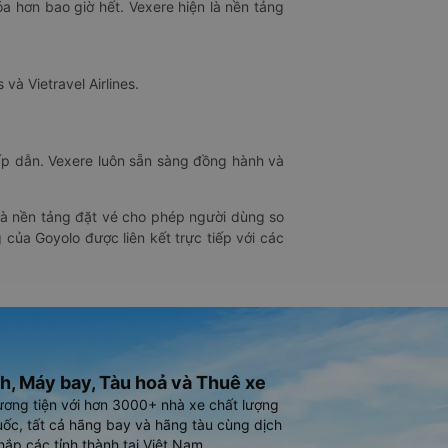
óa hơn bao giờ hết. Vexere hiện là nền tảng
 và Vietravel Airlines.
hấp dẫn. Vexere luôn sẵn sàng đồng hành và
 là nền tảng đặt vé cho phép người dùng so
 của Goyolo được liên kết trực tiếp với các
h, Máy bay, Tàu hoả và Thuê xe
ương tiện với hơn 3000+ nhà xe chất lượng
ốc, tất cả hãng bay và hãng tàu cùng dịch
hắp các tỉnh thành tại Việt Nam.