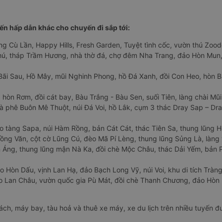
n hấp dẫn khác cho chuyến đi sắp tới:
ng Cù Lần, Happy Hills, Fresh Garden, Tuyệt tình cốc, vườn thú Zoodo
Phú, tháp Trầm Hương, nhà thờ đá, chợ đêm Nha Trang, đảo Hòn Mun,
Bãi Sau, Hồ Mây, mũi Nghinh Phong, hồ Đá Xanh, đồi Con Heo, hòn B
 hòn Rơm, đồi cát bay, Bàu Trắng - Bàu Sen, suối Tiên, làng chài Mũi
à phê Buôn Mê Thuột, núi Đá Voi, hồ Lắk, cụm 3 thác Dray Sap – Dra
o tàng Sapa, núi Hàm Rồng, bản Cát Cát, thác Tiên Sa, thung lũng 
ng Văn, cột cờ Lũng Cú, đèo Mã Pí Lèng, thung lũng Sủng Là, làng 
Áng, thung lũng mận Nà Ka, đồi chè Mộc Châu, thác Dải Yếm, bản P
o Hòn Dấu, vịnh Lan Hạ, đảo Bạch Long Vỹ, núi Voi, khu di tích Tràng
ảo Lan Châu, vườn quốc gia Pù Mát, đồi chè Thanh Chương, đảo Hò
hách, máy bay, tàu hoả và thuê xe máy, xe du lịch trên nhiều tuyến 