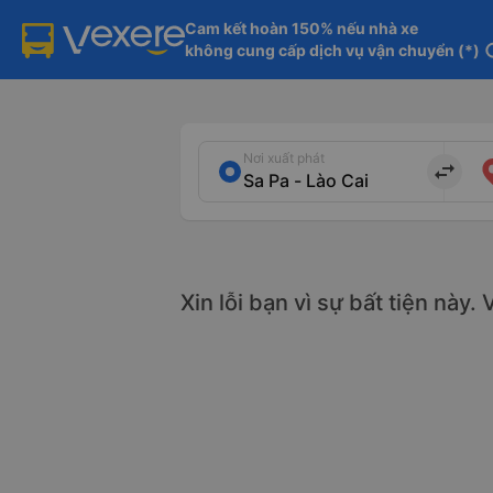
Cam kết hoàn 150% nếu nhà xe

không cung cấp dịch vụ vận chuyển (*)
in
Nơi xuất phát
import_export
Xin lỗi bạn vì sự bất tiện này.