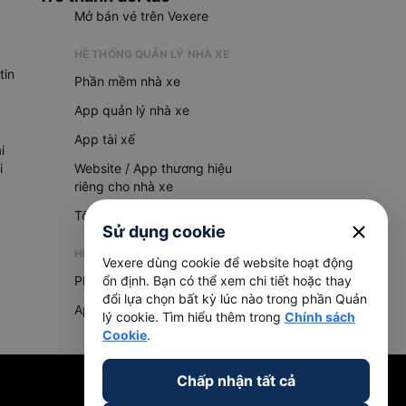
Mở bán vé trên Vexere
HỆ THỐNG QUẢN LÝ NHÀ XE
tin
Phần mềm nhà xe
App quản lý nhà xe
App tài xế
i
i
Website / App thương hiệu
riêng cho nhà xe
Tổng đài AI
close
Sử dụng cookie
HỆ THỐNG QUẢN LÝ HÀNG HOÁ
Vexere dùng cookie để website hoạt động
Phần mềm quản lý hàng hoá
ổn định. Bạn có thể xem chi tiết hoặc thay
đổi lựa chọn bất kỳ lúc nào trong phần Quản
App quản lý hàng hoá
lý cookie. Tìm hiểu thêm trong
Chính sách
Cookie
.
Chấp nhận tất cả