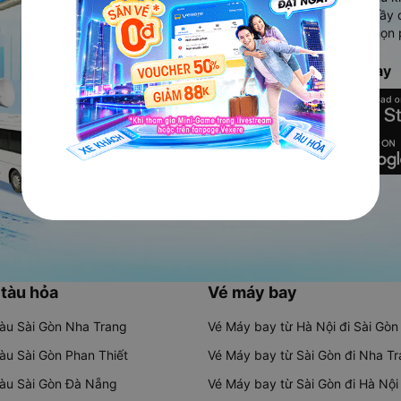
Ứng dụng hiển thị thông tin đầy 
người dùng so sánh và lựa chọn 
chóng và phù hợp nhất.
Tải ứng dụng Vexere ngay
 tàu hỏa
Vé máy bay
tàu Sài Gòn Nha Trang
Vé Máy bay từ Hà Nội đi Sài Gòn
tàu Sài Gòn Phan Thiết
Vé Máy bay từ Sài Gòn đi Nha T
tàu Sài Gòn Đà Nẵng
Vé Máy bay từ Sài Gòn đi Hà Nội