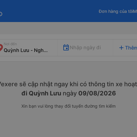
Đơn hàng của tôi
M
fo
Nơi đến
add
Nhập ngày đi
Thêm
 Vexere sẽ cập nhật ngay khi có thông tin xe
hoạt
đi Quỳnh Lưu
ngày
09/08/2026
Xin bạn vui lòng thay đổi tuyến đường tìm kiếm