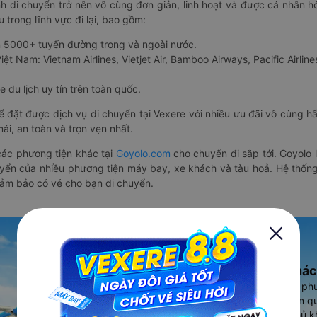
nh di chuyển trở nên vô cùng đơn giản, linh hoạt và được cá nhân h
 trong lĩnh vực đi lại, bao gồm:
n 5000+ tuyến đường trong và ngoài nước.
ệt Nam: Vietnam Airlines, Vietjet Air, Bamboo Airways, Pacific Airlines
 du lịch uy tín trên toàn quốc.
thể đặt được dịch vụ di chuyển tại Vexere với nhiều ưu đãi vô cùng 
i, an toàn và trọn vẹn nhất.
ác phương tiện khác tại
Goyolo.com
cho chuyến đi sắp tới. Goyolo
huyển của nhiều phương tiện máy bay, xe khách và tàu hoả. Hệ thống
đảm bảo có vé cho bạn di chuyển.
Ứng dụng đặt vé Xe khác
Vexere - ứng dụng đặt vé đa ph
cao, 5000+ tuyến đường toàn qu
vụ thuê xe máy, xe du lịch phủ k