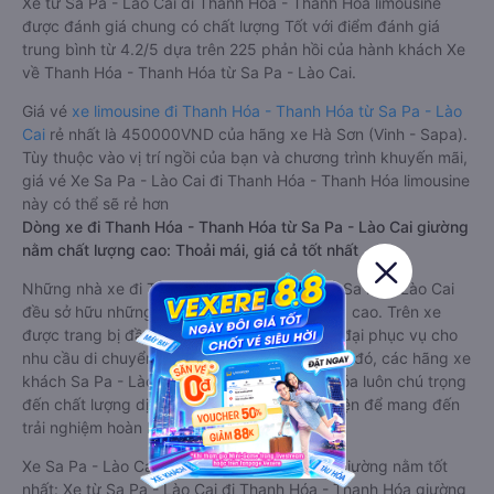
Xe từ Sa Pa - Lào Cai đi Thanh Hóa - Thanh Hóa limousine
được đánh giá chung có chất lượng Tốt với điểm đánh giá
trung bình từ 4.2/5 dựa trên 225 phản hồi của hành khách Xe
về Thanh Hóa - Thanh Hóa từ Sa Pa - Lào Cai.
Giá vé
xe limousine đi Thanh Hóa - Thanh Hóa từ Sa Pa - Lào
Cai
rẻ nhất là 450000VND của hãng xe Hà Sơn (Vinh - Sapa).
Tùy thuộc vào vị trí ngồi của bạn và chương trình khuyến mãi,
giá vé Xe Sa Pa - Lào Cai đi Thanh Hóa - Thanh Hóa limousine
này có thể sẽ rẻ hơn
Dòng xe đi Thanh Hóa - Thanh Hóa từ Sa Pa - Lào Cai giường
nằm chất lượng cao: Thoải mái, giá cả tốt nhất
Những nhà xe đi Thanh Hóa - Thanh Hóa từ Sa Pa - Lào Cai
đều sở hữu những xe giường nằm chất lượng cao. Trên xe
được trang bị đầy đủ các trang thiết bị hiện đại phục vụ cho
nhu cầu di chuyển của hành khách. Bên cạnh đó, các hãng xe
khách Sa Pa - Lào Cai Thanh Hóa - Thanh Hóa luôn chú trọng
đến chất lượng dịch vụ, không ngừng cải thiện để mang đến
trải nghiệm hoàn hảo cho hành khách.
Xe Sa Pa - Lào Cai Thanh Hóa - Thanh Hóa giường nằm tốt
nhất: Xe từ Sa Pa - Lào Cai đi Thanh Hóa - Thanh Hóa giường