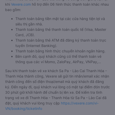
khi
Vexere.com
hỗ trợ đến 06 hình thức thanh toán khác nhau
bao gồm:
Thanh toán bằng tiền mặt tại các cửa hàng tiện lợi và
siêu thị gần nhà.
Thanh toán bằng thẻ thanh toán quốc tế (Visa, Master
Card, JCB).
Thanh toán bằng thẻ ATM đã đăng ký thanh toán trực
tuyến (Internet Banking).
Thanh toán bằng hình thức chuyển khoản ngân hàng.
Bên cạnh đó, quý khách cũng có thể thanh toán vé
thông qua các ví Momo, ZaloPay, AirPay, VNPay,…
Sau khi thanh toán vé xe khách Sa Pa - Lào Cai Thanh Hóa -
Thanh Hóa thành công, Vexere sẽ gửi tin nhắn/email xác nhận
thành công đến số điện thoại/email mà quý khách đã đăng
ký. Đến ngày đi, quý khách vui lòng có mặt tại điểm đón trước
30 phút giờ khởi hành để chuẩn bị lên xe. Để kiểm tra tình
trạng vé xe đi Thanh Hóa - Thanh Hóa từ Sa Pa - Lào Cai đã
đặt, quý khách vui lòng truy cập
https://vexere.com/vi-
VN/booking/ticketinfo