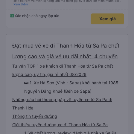
xe k có rèm và mình bị nắng lắm mà mình gọi nv k thưa để mình muốn đổi
chỗ. Đến Hà Nội mình chuyển sang xe khác cũng của hãng này đi rất thích,
Xem thêm
xe mới hơn, tiện nghi và sạch sẽ. Lái xe và nv cũng nhiệt tình.
Xác nhận chỗ ngay lập tức
Xem giá
Đặt mua vé xe đi Thanh Hóa từ Sa Pa chất
lượng cao và giá vé ưu đãi nhất: 4 chuyến
Tư vấn TOP 1 xe khách đi Thanh Hóa từ Sa Pa chất
lượng cao, uy tín, giá rẻ nhất 08/2026
🚌 1. Xe Hà Sơn (Vinh - Sapa) khởi hành tại 1985
Nguyễn Đăng Khuê (Bến xe Sapa)
Những câu hỏi thường gặp về tuyến xe từ Sa Pa đi
Thanh Hóa
Thông tin tuyến đường
Giới thiệu tuyến đường xe đi Thanh Hóa từ Sa Pa
1. Về chất lượng, review, đánh giá nhà xe Sa Pa