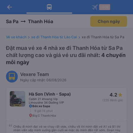
arrow_back
Tải app Vexere ngay!
Tải app Vexere
-30k
Mở app
Mở app
Nhận ưu đãi thành viên độc
-30k/ghế khi đặt vé máy bay qua
quyền
app
Sa Pa
Thanh Hóa
Chọn ngày
Vé xe khách
xe đi Thanh Hóa từ Lào Cai
xe đi Thanh Hóa từ Sa Pa
Đặt mua vé xe 4 nhà xe đi Thanh Hóa từ Sa Pa
chất lượng cao và giá vé ưu đãi nhất
: 4 chuyến
mỗi ngày
Vexere Team
Ngày cập nhật: 06/08/2026
Hà Sơn (Vinh - Sapa)
4.2
Cabin 21 khoang Vip
(225 đánh giá)
Limousine 34 Giường VIP
Bến xe Sapa
9 giờ 15 phút
Big C Thanh Hóa
Chiều đi mình đạt vé xe chạy rất okie, chiều về thì mình đặt vé A1 và B1 thì
nhân viên xếp mình xuống gần cuối xe mặc dù mình đến rất sớm. Đoạn này