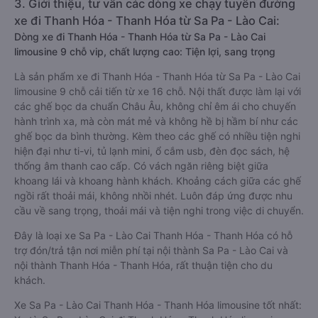
3. Giới thiệu, tư vấn các dòng xe chạy tuyến đường
xe đi Thanh Hóa - Thanh Hóa từ Sa Pa - Lào Cai:
Dòng xe đi Thanh Hóa - Thanh Hóa từ Sa Pa - Lào Cai
limousine 9 chỗ vip, chất lượng cao: Tiện lợi, sang trọng
Là sản phẩm xe đi Thanh Hóa - Thanh Hóa từ Sa Pa - Lào Cai
limousine 9 chỗ cải tiến từ xe 16 chỗ. Nội thất được làm lại với
các ghế bọc da chuẩn Châu Âu, không chỉ êm ái cho chuyến
hành trình xa, mà còn mát mẻ và không hề bị hầm bí như các
ghế bọc da bình thường. Kèm theo các ghế có nhiều tiện nghi
hiện đại như ti-vi, tủ lạnh mini, ổ cắm usb, đèn đọc sách, hệ
thống âm thanh cao cấp. Có vách ngăn riêng biệt giữa
khoang lái và khoang hành khách. Khoảng cách giữa các ghế
ngồi rất thoải mái, không nhồi nhét. Luôn đáp ứng được nhu
cầu về sang trọng, thoải mái và tiện nghi trong việc di chuyển.
Đây là loại xe Sa Pa - Lào Cai Thanh Hóa - Thanh Hóa có hỗ
trợ đón/trả tận nơi miễn phí tại nội thành Sa Pa - Lào Cai và
nội thành Thanh Hóa - Thanh Hóa, rất thuận tiện cho du
khách.
Xe Sa Pa - Lào Cai Thanh Hóa - Thanh Hóa limousine tốt nhất: