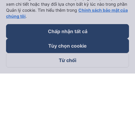
xem chi tiết hoặc thay đổi lựa chọn bất kỳ lúc nào trong phần
Quản lý cookie. Tìm hiểu thêm trong
Chính sách bảo mật của
chúng tôi
.
Chấp nhận tất cả
Tùy chọn cookie
Từ chối
Theo dõi chúng tôi trên
Facebook
Tiktok
Youtube
Công ty TNHH Thương Mại Dịch Vụ Vexere
Địa chỉ đăng ký kinh doanh: 8C Chữ Đồng Tử, Phường Tân
Sơn Nhất, TP. Hồ Chí Minh, Việt Nam
Địa chỉ
:
Lầu 2, toà nhà H3 Circo Hoàng Diệu, 384 Hoàng Diệu,
Phường Khánh Hội, TP Hồ Chí Minh, Việt Nam
Tầng 3, toà nhà 101 Láng Hạ, 101 Láng Hạ, Phường Láng, TP.