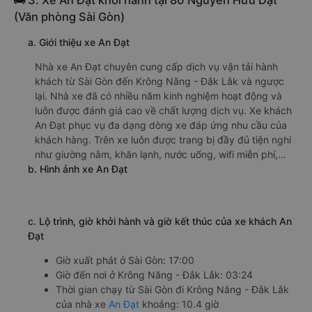
g. Review, đánh giá chất lượng xe Hải Luân
Nhà xe Hải Luân được đánh giá với số điểm trung bình là
4.8/5 dựa trên 1206 đánh giá của khách hàng đã trải
nghiệm dịch vụ của nhà xe này.
h. Thông tin liên hệ, đặt mua vé xe khách từ Sài Gòn đi
Krông Năng - Đắk Lắk Hải Luân
Văn phòng xe Hải Luân ở Sài Gòn:
Xem địa chỉ văn phòng nhà xe Hải Luân:
https://vexere.com/vi-VN/xe-hai-luan
Số điện thoại đặt mua vé xe Sài Gòn Krông Năng -
Đắk Lắk:
1900 888684
🚌 3. Xe An Đạt khởi hành tại 80 Nguyễn Hữu Dật
(Văn phòng Sài Gòn)
a. Giới thiệu xe An Đạt
Nhà xe An Đạt chuyên cung cấp dịch vụ vận tải hành
khách từ Sài Gòn đến Krông Năng - Đắk Lắk và ngược
lại. Nhà xe đã có nhiều năm kinh nghiệm hoạt động và