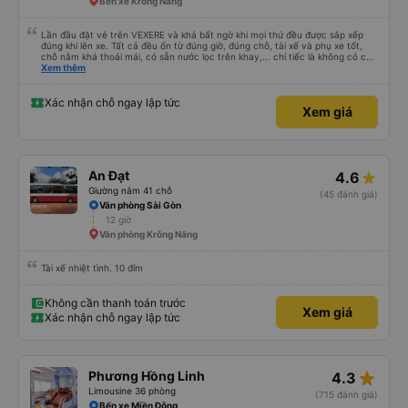
Bến xe Krông Năng
Lần đầu đặt vé trên VEXERE và khá bất ngờ khi mọi thứ đều được sắp xếp
đúng khi lên xe. Tất cả đều ổn từ đúng giờ, đúng chỗ, tài xế và phụ xe tốt,
chỗ nằm khá thoải mái, có sẵn nước lọc trên khay,... chỉ tiếc là không có chỗ
để sạc pin thôi. Nhưng vậy cũng quá ổn rồi!
Xem thêm
Xác nhận chỗ ngay lập tức
Xem giá
An Đạt
4.6
Giường nằm 41 chỗ
(45 đánh giá)
Văn phòng Sài Gòn
12 giờ
Văn phòng Krông Năng
Tài xế nhiệt tình. 10 đỉm
Không cần thanh toán trước
Xem giá
Xác nhận chỗ ngay lập tức
star_rate
Phương Hồng Linh
4.3
Limousine 36 phòng
(715 đánh giá)
Bến xe Miền Đông