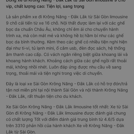
vip, chất lượng cao: Tiện lợi, sang trọng
Là sản phẩm xe đi Krông Năng - Đắk Lắk từ Sài Gòn limousine
9 chỗ cải tiến từ xe 16 chỗ. Nội thất được làm lại với các ghế
bọc da chuẩn Châu Âu, không chỉ êm ái cho chuyến hành
trình xa, mà còn mát mẻ và không hề bị hầm bí như các ghế
bọc da bình thường. Kèm theo các ghế có nhiều tiện nghi hiện
đại như ti-vi, tủ lạnh mini, ổ cắm usb, đèn đọc sách, hệ thống
âm thanh cao cấp. Có vách ngăn riêng biệt giữa khoang lái và
khoang hành khách. Khoảng cách giữa các ghế ngồi rất thoải
mái, không nhồi nhét. Luôn đáp ứng được nhu cầu về sang
trọng, thoải mái và tiện nghi trong việc di chuyển.
Đây là loại xe Sài Gòn Krông Năng - Đắk Lắk có hỗ trợ đón/trả
tận nơi miễn phí tại nội thành Sài Gòn và nội thành Krông Năng
- Đắk Lắk, rất thuận tiện cho du khách.
Xe Sài Gòn Krông Năng - Đắk Lắk limousine tốt nhất: Xe từ Sài
Gòn đi Krông Năng - Đắk Lắk limousine được đánh giá chung
có chất lượng Tốt với điểm đánh giá trung bình từ 4.6/5 dựa
trên 3310 phản hồi của hành khách Xe về Krông Năng - Đắk
Lắk từ Sài Gòn.