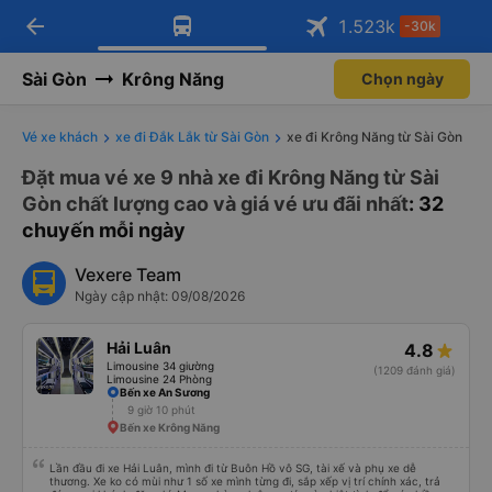
arrow_back
Tải app Vexere ngay!
Tải app Vexere
1.523
k
-30k
Mở app
Mở app
Nhận ưu đãi thành viên độc
-30k/ghế khi đặt vé máy bay qua
quyền
app
Sài Gòn
Krông Năng
Chọn ngày
Vé xe khách
xe đi Đắk Lắk từ Sài Gòn
xe đi Krông Năng từ Sài Gòn
Đặt mua vé xe 9 nhà xe đi Krông Năng từ Sài
Gòn chất lượng cao và giá vé ưu đãi nhất
: 32
chuyến mỗi ngày
Vexere Team
Ngày cập nhật: 09/08/2026
Hải Luân
4.8
Limousine 34 giường
(1209 đánh giá)
Limousine 24 Phòng
Bến xe An Sương
9 giờ 10 phút
Bến xe Krông Năng
Lần đầu đi xe Hải Luân, mình đi từ Buôn Hồ vô SG, tài xế và phụ xe dễ
thương. Xe ko có mùi như 1 số xe mình từng đi, sắp xếp vị trí chính xác, trả