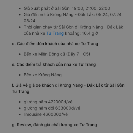
Nhà xe Tư Trang là một trong những nhà xe hàng đầu
chuyên cung cấp dịch vụ vận tải hành khách từ Sài Gòn
đi Krông Năng - Đắk Lắk. Nhà xe được đánh giá cao nhờ
đội ngũ nhân viên chuyên nghiệp, tài xế tận tâm. Tư
Trang đi Krông Năng - Đắk Lắk từ Sài Gòn có lịch trình di
chuyển khá linh hoạt. Đáp ứng được mọi nhu cầu di
chuyển của hành khách dù là các dịp cao điểm như cuối
tuần, Lễ, Tết.
b. Hình ảnh xe Tư Trang
c. Lộ trình, giờ khởi hành và giờ kết thúc của xe khách Tư
Trang
Giờ xuất phát ở Sài Gòn: 19:00, 21:00, 22:00
Giờ đến nơi ở Krông Năng - Đắk Lắk: 05:24, 07:24,
08:24
Thời gian chạy từ Sài Gòn đi Krông Năng - Đắk Lắk
của nhà xe
Tư Trang
khoảng: 10.4 giờ
d. Các điểm đón khách của nhà xe Tư Trang