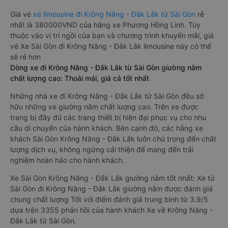
Giá vé
xe limousine đi Krông Năng - Đắk Lắk từ Sài Gòn
rẻ
nhất là 380000VND của hãng xe Phương Hồng Linh. Tùy
thuộc vào vị trí ngồi của bạn và chương trình khuyến mãi, giá
vé Xe Sài Gòn đi Krông Năng - Đắk Lắk limousine này có thể
sẽ rẻ hơn
Dòng xe đi Krông Năng - Đắk Lắk từ Sài Gòn giường nằm
chất lượng cao: Thoải mái, giá cả tốt nhất
Những nhà xe đi Krông Năng - Đắk Lắk từ Sài Gòn đều sở
hữu những xe giường nằm chất lượng cao. Trên xe được
trang bị đầy đủ các trang thiết bị hiện đại phục vụ cho nhu
cầu di chuyển của hành khách. Bên cạnh đó, các hãng xe
khách Sài Gòn Krông Năng - Đắk Lắk luôn chú trọng đến chất
lượng dịch vụ, không ngừng cải thiện để mang đến trải
nghiệm hoàn hảo cho hành khách.
Xe Sài Gòn Krông Năng - Đắk Lắk giường nằm tốt nhất: Xe từ
Sài Gòn đi Krông Năng - Đắk Lắk giường nằm được đánh giá
chung chất lượng Tốt với điểm đánh giá trung bình từ 3.9/5
dựa trên 3355 phản hồi của hành khách Xe về Krông Năng -
Đắk Lắk từ Sài Gòn.