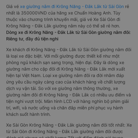
Giá vé
xe giường nằm đi Krông Năng - Đắk Lắk từ Sài Gòn
rẻ
nhất là 350000VND của hãng xe Chuẩn Hoàng Anh. Tùy
thuộc vào chương trình khuyến mãi, giá vé Xe Sài Gòn đi
Krông Năng - Đắk Lắk giường nằm này có thể sẽ rẻ hơn.
Dòng xe đi Krông Năng - Đắk Lắk từ Sài Gòn giường nằm đôi:
Riêng tư, đầy đủ tiện nghi
Xe khách đi Krông Năng - Đắk Lắk từ Sài Gòn giường nằm đôi
là loại xe đặc biệt. Với mỗi giường được thiết kế như một
phòng ngủ khách sạn sang trọng, hiện đại. Đây là dòng xe
giường nằm cho cặp đôi đi Krông Năng - Đắk Lắk mới xuất
hiện tại Việt Nam. Loại xe giường nằm đôi ra đời nhằm đáp
ứng yêu cầu ngày càng cao của khách hàng về chất lượng
dịch vụ vận tải. So với xe giường nằm thông thường, xe
giường nằm đôi đi Krông Năng - Đắk Lắk có nhiều ưu điểm và
tiện nghi vượt trội. Màn hình LCD với hàng nghìn bộ phim giải
trí, wifi, và nước uống và chăn đắp miễn phí phục vụ hành
khách suốt hành trình.
Xe Sài Gòn Krông Năng - Đắk Lắk giường nằm đôi tốt nhất: Xe
từ Sài Gòn đi Krông Năng - Đắk Lắk giường nằm đôi được
đánh giá chung có chất lượng Tốt với điểm đánh giá trung