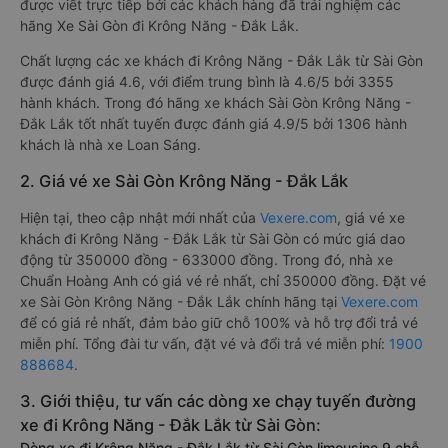
được viết trực tiếp bởi các khách hàng đã trải nghiệm các
hãng Xe Sài Gòn đi Krông Năng - Đắk Lắk.
Chất lượng các xe khách đi Krông Năng - Đắk Lắk từ Sài Gòn
được đánh giá 4.6, với điểm trung bình là 4.6/5 bởi 3355
hành khách. Trong đó hãng xe khách Sài Gòn Krông Năng -
Đắk Lắk tốt nhất tuyến được đánh giá 4.9/5 bởi 1306 hành
khách là nhà xe Loan Sáng.
2. Giá vé xe Sài Gòn Krông Năng - Đắk Lắk
Hiện tại, theo cập nhật mới nhất của
Vexere.com
, giá vé xe
khách đi Krông Năng - Đắk Lắk từ Sài Gòn có mức giá dao
động từ 350000 đồng - 633000 đồng. Trong đó, nhà xe
Chuẩn Hoàng Anh có giá vé rẻ nhất, chỉ 350000 đồng. Đặt vé
xe Sài Gòn Krông Năng - Đắk Lắk chính hãng tại
Vexere.com
để có giá rẻ nhất, đảm bảo giữ chỗ 100% và hỗ trợ đổi trả vé
miễn phí. Tổng đài tư vấn, đặt vé và đổi trả vé miễn phí:
1900
888684
.
3. Giới thiệu, tư vấn các dòng xe chạy tuyến đường
xe đi Krông Năng - Đắk Lắk từ Sài Gòn:
Dòng xe đi Krông Năng - Đắk Lắk từ Sài Gòn limousine 9 chỗ