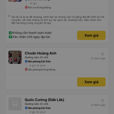
10 giờ
Bến xe Krông Năng
Tài xế và lơ xe dễ thương, mình kẹt xe nhưng vẫn cố gắng đợi để mình ko trễ
chuyến, rất nhẹ nhàng và lịch sự. Xe sạch sẽ, thoáng mát, mền thơm tho.
Rất hài lòng trong chuyến đi này
Không cần thanh toán trước
Xem giá
Xác nhận chỗ ngay lập tức
star_rate
Chuẩn Hoàng Anh
Giường nằm 41 chỗ
(0 đánh giá)
Văn phòng Sài Gòn
9 giờ 45 phút
Văn phòng Krông Năng
Xem giá
star_rate
Quốc Cường (Đắk Lắk)
Giường nằm 41 chỗ
(0 đánh giá)
Văn phòng Sài Gòn
6 giờ 32 phút