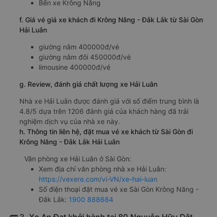
16:54, 17:54, 18:14, 18:44, 03:24, 03:25, 04:24,
04:25
Thời gian chạy từ Sài Gòn đi Krông Năng - Đắk Lắk
của nhà xe
Hải Luân
khoảng: 10.4 giờ
d. Các điểm đón khách của nhà xe Hải Luân
Bến xe An Sương
Ngã 4 Bình Phước (Cây xăng 47)
Văn phòng Sài Gòn
Ngã Tư Ga
Bến xe Miền Đông
e. Các điểm trả khách của nhà xe Hải Luân
Bến xe Krông Năng
f. Giá vé giá xe khách đi Krông Năng - Đắk Lắk từ Sài Gòn
Hải Luân
giường nằm 400000đ/vé
giường nằm đôi 450000đ/vé
limousine 400000đ/vé