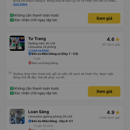
đúng nơi khách đăng kí. Mong nhà xe luôn uy tín và nhiệt tình để có nhiều
khách hàng hơn nữa
Xem thêm
Không cần thanh toán trước
Xem giá
Xác nhận chỗ ngay lập tức
Tư Trang
4.6
Giường nằm 40 chỗ
(87 đánh giá)
Limousine 24 phòng
+1 loại xe khác
Bến xe Miền Đông cũ (Dãy 7 - C5)
9 giờ
Bến xe Krông Năng
Giường rộng nằm thoải mái, gối và mền rất sạch sẽ thơm tho, được ngồi
đúng chỗ đã đặt, thái độ phục vụ tốt.
Không cần thanh toán trước
Xem giá
Xác nhận chỗ ngay lập tức
Loan Sáng
4.9
Limousine giường phòng 34 chỗ
(1306 đánh giá)
Bến Xe Miền Đông - Dãy 6-C1
12 giờ 35 phút