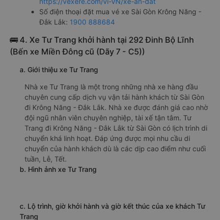
f. Giá vé giá xe khách đi Krông Năng - Đắk Lắk từ Sài Gòn
An Đạt
giường nằm 370000đ/vé
g. Review, đánh giá chất lượng xe An Đạt
Nhà xe An Đạt được đánh giá với số điểm trung bình là
4.6/5 dựa trên 45 đánh giá của khách hàng đã trải nghiệm
dịch vụ của nhà xe này.
h. Thông tin liên hệ, đặt mua vé xe khách từ Sài Gòn đi
Krông Năng - Đắk Lắk An Đạt
Văn phòng xe An Đạt ở Sài Gòn:
Xem địa chỉ văn phòng nhà xe An Đạt:
https://vexere.com/vi-VN/xe-an-dat
Số điện thoại đặt mua vé xe Sài Gòn Krông Năng -
Đắk Lắk:
1900 888684
🚌 4. Xe Tư Trang khởi hành tại 292 Đinh Bộ Lĩnh
(Bến xe Miền Đông cũ (Dãy 7 - C5))
a. Giới thiệu xe Tư Trang