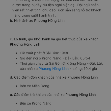
https://vexere.com/vi-VN/xe-tu-trang
Số điện thoại đặt mua vé xe Sài Gòn Krông Năng -
Đắk Lắk:
1900 888684
🚌 5. Xe Phương Hồng Linh khởi hành tại 292 Đinh
Bộ Lĩnh (Bến xe Miền Đông)
a. Giới thiệu xe Phương Hồng Linh
Nhà xe Phương Hồng Linh là một trong những nhà xe uy
tín nhất chuyên cung cấp dịch vụ vận tải hành khách từ
từ Sài Gòn đi Krông Năng - Đắk Lắk. Xe Phương Hồng
Linh đi Krông Năng - Đắk Lắk từ Sài Gòn có tần suất
chạy khá dày đặc trong ngày. Chất lượng tốt và giá cả
phải chăng là một điểm cộng lớn của nhà xe. Trên xe
được trang bị đầy đủ tiện nghi hiện đại. Đội ngũ nhân
viên rất nhiệt tình, chu đáo, luôn sẵn sàng hỗ trợ khách
hàng trong suốt hành trình.
b. Hình ảnh xe Phương Hồng Linh