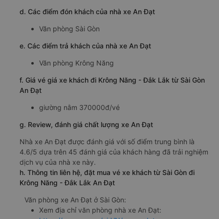
luôn được đánh giá cao về chất lượng dịch vụ. Xe khách
An Đạt phục vụ đa dạng dòng xe đáp ứng nhu cầu của
khách hàng. Trên xe luôn được trang bị đầy đủ tiện nghi
như giường nằm, khăn lạnh, nước uống, wifi miễn phí,...
b. Hình ảnh xe An Đạt
c. Lộ trình, giờ khởi hành và giờ kết thúc của xe khách An
Đạt
Giờ xuất phát ở Sài Gòn: 17:00
Giờ đến nơi ở Krông Năng - Đắk Lắk: 03:24
Thời gian chạy từ Sài Gòn đi Krông Năng - Đắk Lắk
của nhà xe
An Đạt
khoảng: 10.4 giờ
d. Các điểm đón khách của nhà xe An Đạt
Văn phòng Sài Gòn
e. Các điểm trả khách của nhà xe An Đạt
Văn phòng Krông Năng