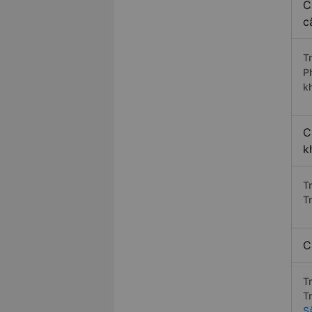
C
c
T
P
k
C
k
T
T
C
T
T
S