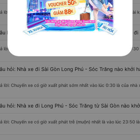
rả lời: Đoạn đường đi Long Phú - Sóc Trăng từ Sài Gòn có chiều dài
âu hỏi: Mỗi ngày có bao nhiêu chuyến xe khách Sài Gòn đi
rả lời: Trung bình mỗi ngày có khoảng 52 chuyến xe bắt đầu từ 0:30
âu hỏi: Nhà xe đi Sài Gòn Long Phú - Sóc Trăng nào khởi 
rả lời: Chuyến xe có giờ xuất phát sớm nhất vào lúc 0:30 là của nhà
âu hỏi: Nhà xe đi Long Phú - Sóc Trăng từ Sài Gòn nào khởi
rả lời: Chuyến xe có giờ xuất phát trễ (muộn) nhất là vào lúc 23:50 