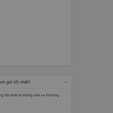
?&quot; Chuyện gì xảy ra với
30 và tôi đang nói về nó. ạn
i nghĩ tài xế đã giúp tôi vì nhìn
ang nghĩ rằng sẽ rất nguy hiểm
n các bạn rất nhiều.
nh giá tốt nhất?
ợng tốt nhất là những nhà xe Phương