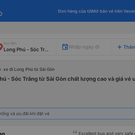
Đơn hàng của tôi
Mở bán vé trên Vexe
fo
Nơi đến
add
Nhập ngày đi
Thêm
xe đi Long Phú từ Sài Gòn
hú - Sóc Trăng từ Sài Gòn chất lượng cao và giá vé 
rống và ưu đãi khi đặt vé
ng
Excellent bus and very safe 