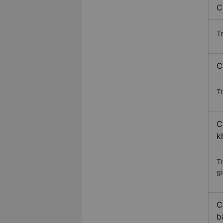
C
T
C
Tr
C
k
T
gi
C
b