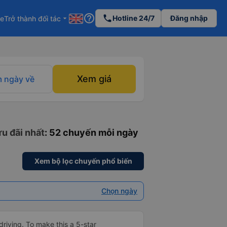
help_outline
phone
Hotline 24/7
Đăng nhập
re
Trở thành đối tác
arrow_drop_down
Xem giá
 ngày về
ưu đãi nhất
: 52 chuyến mỗi ngày
Xem bộ lọc chuyến phổ biến
Chọn ngày
driving. To make this a 5-star