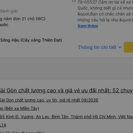
79-05527 Cảm ơn tài xế xe b
Quốc, không biết gì cả nhưn
đánh giá)
&quot;Bạn có chắc chắn sẽ 
ng nằm đơn 21 chỗ (WC)
những câu hỏi lạ như &quot;
hước
sạn của chúng tôi không?&q
Xem thêm
của mọi thứ. Vốn dĩ tôi đến
báo lúc đó nhưng tài xế bảo
Sông Hậu (Cây xăng Thiên Đạt)
và thậm chí còn đón tôi tại 
keyboard_arrow_down
Thông tin chi tiết
buổi sáng. ngu ngốc đến mức 
tài xế không ở đó, tôi vẫn đ
nó chắc hẳn rất nguy hiểm..
buýt 79-05527 rất nhiều tài
không biết gì nhưng tài xế đ
liên tục hỏi trên Google Ma
hỏi những câu hỏi kỳ lạ, &q
ài Gòn chất lượng cao và giá vé ưu đãi nhất: 52 chu
khách sạn của chúng tôi khô
2h30 sáng nhưng lúc đó khô
ài Gòn chất lượng cao, uy tín, giá rẻ nhất 08/2026
ngủ thêm và đợi ở trạm xăn
ại (Bến xe Miền Tây)
bằng xe limousine vào buổi sá
vì tôi trông ngu ngốc quá.. 
395 Kinh Đ. Vương, An Lạc, Bình Tân, Thành phố Hồ Chí Minh, Việt N
tài xế thì sẽ rất nguy hiểm..
QL1A
05527 Cảm ơn tài xế xe nhưn
cách thực hiện, hãy xem Go