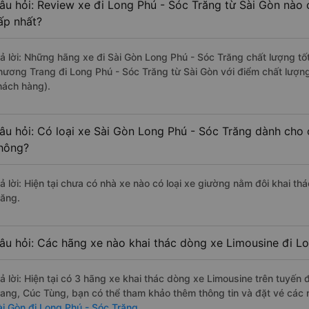
âu hỏi: Review xe đi Long Phú - Sóc Trăng từ Sài Gòn nào c
ấp nhất?
rả lời: Những hãng xe đi Sài Gòn Long Phú - Sóc Trăng chất lượng tốt
hương Trang đi Long Phú - Sóc Trăng từ Sài Gòn với điểm chất lượng
hách hàng).
âu hỏi: Có loại xe Sài Gòn Long Phú - Sóc Trăng dành cho 
hông?
rả lời: Hiện tại chưa có nhà xe nào có loại xe giường nằm đôi khai th
răng.
âu hỏi: Các hãng xe nào khai thác dòng xe Limousine đi L
rả lời: Hiện tại có 3 hãng xe khai thác dòng xe Limousine trên tuy
rang, Cúc Tùng, bạn có thể tham khảo thêm thông tin và đặt vé các n
ài Gòn đi Long Phú - Sóc Trăng