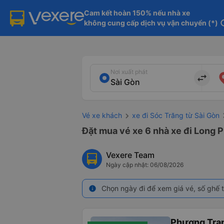
Cam kết hoàn 150% nếu nhà xe

không cung cấp dịch vụ vận chuyển (*)
in
Nơi xuất phát
import_export
Vé xe khách
xe đi Sóc Trăng từ Sài Gòn
Đặt mua vé xe 6 nhà xe đi Long P
Vexere Team
Ngày cập nhật: 06/08/2026
Chọn ngày đi để xem giá vé, số ghế t
info
Phương Tra