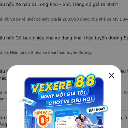
âu hỏi: Xe nào đi Long Phú - Sóc Trăng có giá rẻ nhất?
rả lời: Vé xe rẻ nhất có mức giá là 200.000 đồng của nhà xe Mỹ Duy
âu hỏi: Có bao nhiêu nhà xe đang khai thác tuyến đường S
ả lời: Hiện tại có 3 nhà xe khai thác tuyến đường.
âu hỏi: Từ Sài Gòn đi Long Phú - Sóc Trăng mất bao nhiêu 
hách?
rả lời: Thời gian di chuyển bằng xe khách từ Sài Gòn đi Long Phú - 
ao thông thuận lợi.
âu hỏi: Khoảng cách từ Sài Gòn đi Long Phú - Sóc Trăng là
ằng xe khách?