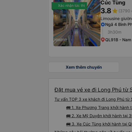
Cúc Tùng
Xác nhận tức thì
3.8
star
(3790 
Limousine giườ
Ngã 4 Bình P
3h30m
QL91B - Nam 
Xem thêm chuyến
Đặt mua vé xe đi Long Phú từ S
Tư vấn TOP 3 xe khách đi Long Phú từ S
🚌 1. Xe Phương Trang khởi hành t
🚌 2. Xe Mỹ Duyên khởi hành tại 
🚌 3. Xe Cúc Tùng khởi hành tại 