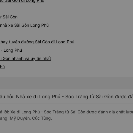
từ Sài Gòn đi Long Phú
nào, &quot;B Bạn bị sao vậy
bạn vậy?&quot; Bây giờ là 2:
ừ Sài Gòn
bằng xe bu lông Limousine. Tô
tôi quá ngu ngốc. Tôi vẫn đ
á nhà xe Sài Gòn Long Phú
nếu không có tài xế... Cảm ơ
 chạy tuyến đường Sài Gòn đi Long Phú
 - Long Phú
i Gòn nhanh và uy tín nhất
Phú
âu hỏi: Nhà xe đi Long Phú - Sóc Trăng từ Sài Gòn được đá
rả lời: Xe đi Long Phú - Sóc Trăng từ Sài Gòn được đánh giá chất lư
rang, Mỹ Duyên, Cúc Tùng.