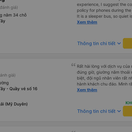
experience, I suggest the 
đánh giá)
policy for phones during the
ng nằm 34 chỗ
It is a sleeper bus, so quiet 
Tây
Wi-Fi password clearly insid
Xem thêm
would definitely ride with them again! --------
lượng tốt và tài xế lái xe rấ
hơn, tôi góp ý nhà xe nên có
keyboard_arrow_down
Thông tin chi tiết
lặng (tắt âm thanh điện tho
phiền hành khách khác ngủ.
mật khẩu Wi-Fi trong xe để
Tôi vẫn sẽ tiếp tục ủng hộ nh
Rất hài lòng với dịch vụ củ
đúng giờ, giường nằm thoải 
ánh giá)
biệt, đội ngũ nhân viên rất nh
iường
hành khách chu đáo. Mình rấ
Tây - Quầy vé số 16
viên trung chuyển ở Mỹ Luôn
Xem thêm
trả đúng nơi, hỗ trợ hành lý 
Nhân viên tại nhà xe Mỹ Luôn
KH
gãi (Mỹ Duyên)
hướng dẫn rõ ràng và tạo cả
keyboard_arrow_down
Thông tin chi tiết
chuyển. Chắc chắn sẽ tiếp 
trong những chuyến đi sắp t
nhân viên đã mang đến một c