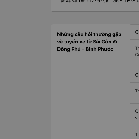
Đặt vé xe Tết 2027 từ Sài Gòn đi Đồng 
C
Những câu hỏi thường gặp
về tuyến xe từ Sài Gòn đi
T
Đồng Phú - Bình Phước
C
C
T
C
?
Tr