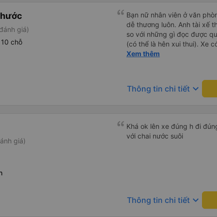
Phước
Bạn nữ nhân viên ở văn phò
dễ thương luôn. Anh tài xế t
đánh giá)
so với những gì đọc được q
 10 chỗ
(có thể là hên xui thui). Xe c
cũng ko rõ tại mình say xe 
Xem thêm
keyboard_arrow_down
Thông tin chi tiết
Khá ok lên xe đúng h đi đún
với chai nước suôi
ánh giá)
h
keyboard_arrow_down
Thông tin chi tiết