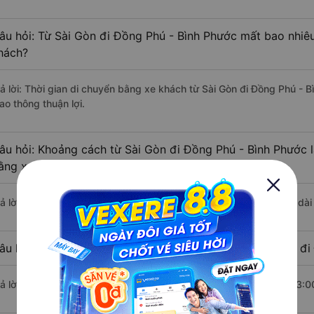
âu hỏi: Từ Sài Gòn đi Đồng Phú - Bình Phước mất bao nhiêu
hách?
rả lời: Thời gian di chuyển bằng xe khách từ Sài Gòn đi Đồng Phú - 
ao thông thuận lợi.
âu hỏi: Khoảng cách từ Sài Gòn đi Đồng Phú - Bình Phước 
ằng xe khách?
rả lời: Đoạn đường đi Đồng Phú - Bình Phước từ Sài Gòn có chiều dà
âu hỏi: Mỗi ngày có bao nhiêu chuyến xe khách Sài Gòn đi
rả lời: Trung bình mỗi ngày có khoảng 314 chuyến xe bắt đầu từ 3:0