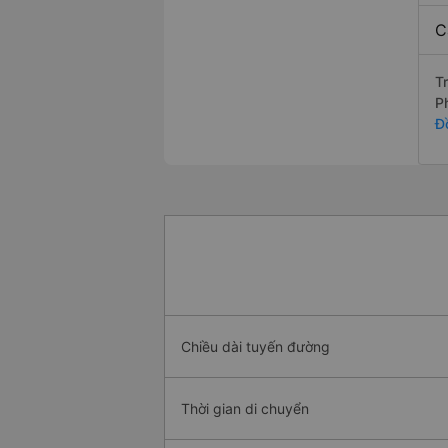
C
T
P
Đ
Chiều dài tuyến đường
Thời gian di chuyển