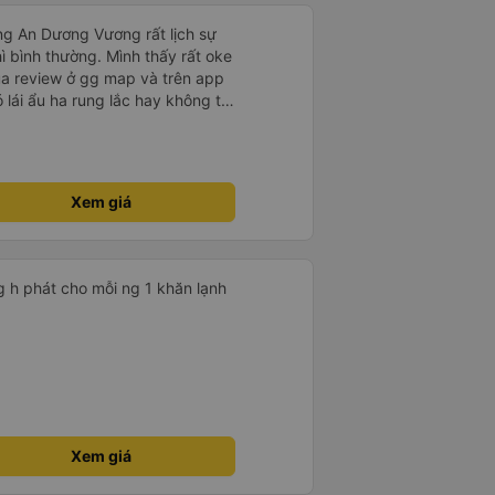
ng An Dương Vương rất lịch sự
hì bình thường. Mình thấy rất oke
ua review ở gg map và trên app
ó lái ẩu ha rung lắc hay không thì
nên ngủ ko à
Xem giá
g h phát cho mỗi ng 1 khăn lạnh
Xem giá