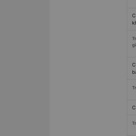
C
k
T
gi
C
b
T
C
T