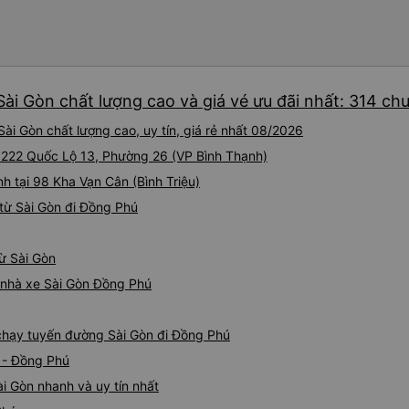
ài Gòn chất lượng cao và giá vé ưu đãi nhất: 314 ch
ài Gòn chất lượng cao, uy tín, giá rẻ nhất 08/2026
i 222 Quốc Lộ 13, Phường 26 (VP Bình Thạnh)
nh tại 98 Kha Vạn Cân (Bình Triệu)
từ Sài Gòn đi Đồng Phú
từ Sài Gòn
á nhà xe Sài Gòn Đồng Phú
e chạy tuyến đường Sài Gòn đi Đồng Phú
 - Đồng Phú
i Gòn nhanh và uy tín nhất