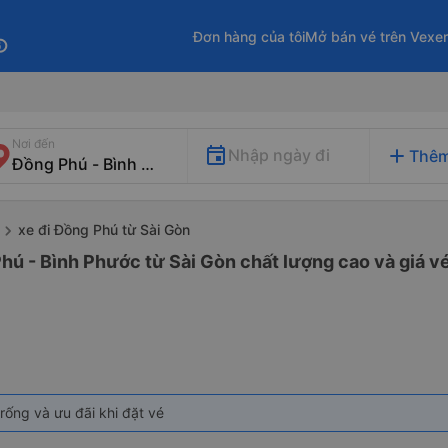
Đơn hàng của tôi
Mở bán vé trên Vexe
fo
Nơi đến
add
Nhập ngày đi
Thêm
xe đi Đồng Phú từ Sài Gòn
hú - Bình Phước từ Sài Gòn chất lượng cao và giá vé
rống và ưu đãi khi đặt vé