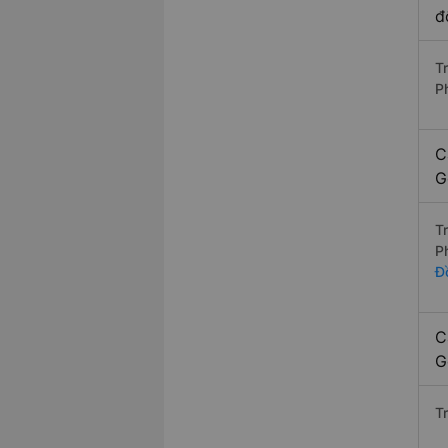
đ
T
P
C
G
T
P
Đ
C
G
T