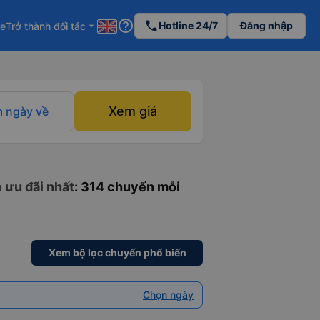
help_outline
phone
Hotline 24/7
Đăng nhập
re
Trở thành đối tác
arrow_drop_down
Xem giá
 ngày về
 ưu đãi nhất
: 314 chuyến mỗi
Xem bộ lọc chuyến phổ biến
Chọn ngày