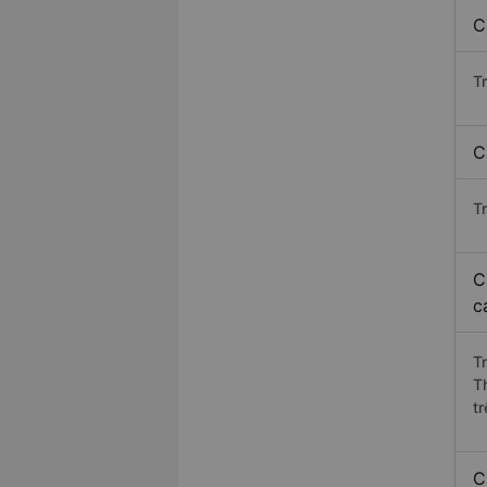
C
T
C
T
C
c
T
T
t
C