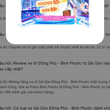
âu hỏi: Nhà xe đi Sài Gòn Đồng Phú - Bình Phước nào khởi
rả lời: Chuyến xe có giờ xuất phát sớm nhất vào lúc 3:00 là của nhà
âu hỏi: Nhà xe đi Đồng Phú - Bình Phước từ Sài Gòn nào kh
rả lời: Chuyến xe có giờ xuất phát trễ (muộn) nhất là vào lúc 22:31 l
âu hỏi: Review xe đi Đồng Phú - Bình Phước từ Sài Gòn nào 
ao cấp nhất?
rả lời: Những hãng xe đi Sài Gòn Đồng Phú - Bình Phước chất lượng t
hành Công, nhà xe Petro Bình Phước đi Đồng Phú - Bình Phước từ Sài
rên 399 đánh giá của khách hàng).
âu hỏi: Có loại xe Sài Gòn Đồng Phú - Bình Phước dành cho